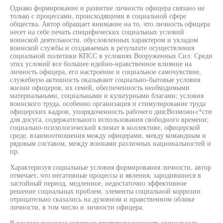
Однако формирование и развитие личности офицера связано не
только с процессами, происходящими в социальной сфере
общества. Автор обращает внимание на то, что личность офицера
несет на себе печать специфических социальных условий
воинской деятельности. обусловленных характером и укладом
воинской службы и создаваемых в результате осуществления
социальной политики КПСС в условиях Вооруженных Сил. Среди
этих условий все большее идейно-нравственное влияние на
личность офицера, его настроение и социальное самочувствие,
служебную активность оказывают социально-бытовые условия
жизни офицеров, их семей, обеспеченность необходимыми
материальными, социальными и культурными благами; условия
воинского труда, особенно организация и стимулирование труда
офицерских кадров, упорядоченность рабочего дня;Возможн<*сти
для досуга, содержательного использования свободного времени;
социально-психологический климат в коллективе, офицерской
среде, взаимоотношения между офицерами, мевду командным и
рядовым составом, между воинами различных национальностей и
пр.
Характеризуя социальные условия формирования личности, автор
отмечает, что негативные процессы и явления, зародившиеся в
застойный период, медленное, недостаточно эффективное
решение социальных проблем, элементы социальной коррозии
отрицательно сказались на духовном и нравственном облике
личности, в том число и личности офицера.
В разделе показана коренная противоположность социальных