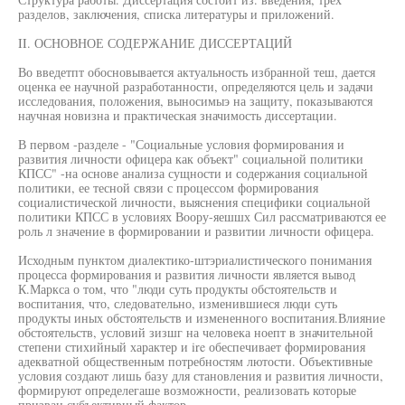
разделов, заключения, списка литературы и приложений.
II. ОСНОВНОЕ СОДЕРЖАНИЕ ДИССЕРТАЦИЙ
Во введетпт обосновывается актуальность избранной теш, дается
оценка ее научной разработанности, определяются цель и задачи
исследования, положения, выносимыэ на защиту, показываются
научная новизна и практическая значимость диссертации.
В первом -разделе - "Социальные условия формирования и
развития личности офицера как объект" социальной политики
КПСС" -на основе анализа сущности и содержания социальной
политики, ее тесной связи с процессом формирования
социалистической личности, выяснения специфики социальной
политики КПСС в условиях Воору-яешшх Сил рассматриваются ее
роль л значение в формировании и развитии личности офицера.
Исходным пунктом диалектико-штэриалистического понимания
процесса формирования и развития личности является вывод
К.Маркса о том, что "люди суть продукты обстоятельств и
воспитания, что, следовательно, изменившиеся люди суть
продукты иных обстоятельств и измененного воспитания.Влияние
обстоятельств, условий зизшг на человека ноепт в значительной
степени стихийный характер и ire обеспечивает формирования
адекватной общественным потребностям лютости. Объективные
условия создают лишь базу для становления и развития личности,
формируют определегаше возможности, реализовать которые
призван субъективный фактор.