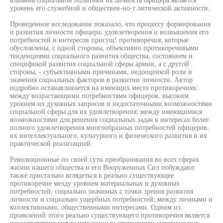
уровень его служебной и обществен-но-т литической активности.
Проведенное исследование показало, что процессу формирования
и развития личности офицера, удовлетворения и возвышения его
потребностей и интересов присущ! противоречия, которые
обусловлены, с одной стороны, объективно противоречивыми
тенденциями социального развития общества, состоянием и
спецификой развития социальной сферы армии, а с другой
стороны, - субъективными причинами, недооценкой роли и
значения социальных факторов в развитии личности. Автор
подробно останавливается на имеющих место противоречиях:
между возрастающими потребностями офицеров, высоким
уровнем их духовных запросов и недостаточными возможностями
социальной сферы для их удовлетворения; между имеющимися
возможностями для.решения социальных задач в интересах более
полного удовлетворения многообразных потребностей офицеров,
их интеллектуального, культурного и физического развития и их
практической реализацией.
Революционные по своей сути преобразования во всех сферах
жизни нашего общества и его Вооруженных Сил побуждают
также пристально вглядеться в реально существующее
противоречие мезду уровнем материальных и духовных
потребностей, социально значимых с точки зрения развития
личности и социально ущербных потребностей; между личными и
коллективными, общественными интересами. Одним из
проявлений этого реально существующего противоречия является
несоответствие мевду неуклонным улучшением материальных