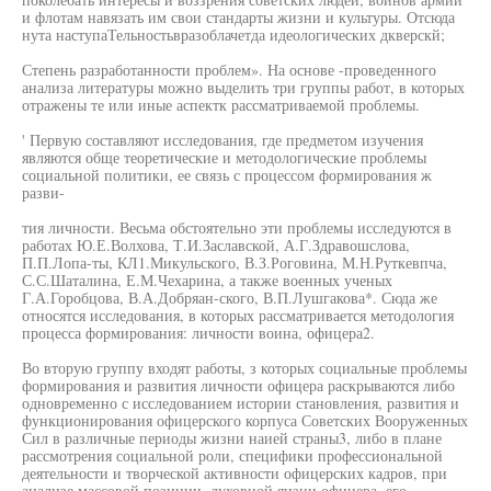
и флотам навязать им свои стандарты жизни и культуры. Отсюда
нута наступаТельностьвразоблачетда идеологических дкверскй;
Степень разработанности проблем». На основе -проведенного
анализа литературы можно выделить три группы работ, в которых
отражены те или иные аспектк рассматриваемой проблемы.
' Первую составляют исследования, где предметом изучения
являются обще теоретические и методологические проблемы
социальной политики, ее связь с процессом формирования ж
разви-
тия личности. Весьма обстоятельно эти проблемы исследуются в
работах Ю.Е.Волхова, Т.И.Заславской, А.Г.Здравошслова,
П.П.Лопа-ты, КЛ1.Микульского, В.З.Роговина, М.Н.Руткевпча,
С.С.Шаталина, Е.М.Чехарина, а также военных ученых
Г.А.Горобцова, В.А.Добряан-ского, В.П.Лушгакова*. Сюда же
относятся исследования, в которых рассматривается методология
процесса формирования: личности воина, офицера2.
Во вторую группу входят работы, з которых социальные проблемы
формирования и развития личности офицера раскрываются либо
одновременно с исследованием истории становления, развития и
функционирования офицерского корпуса Советских Вооруженных
Сил в различные периоды жизни наией страны3, либо в плане
рассмотрения социальной роли, специфики профессиональной
деятельности и творческой активности офицерских кадров, при
анализе массовой позиции, духовной яизни офицера, его