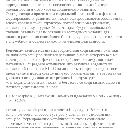
определяющих критериев совершенства социальной сферы,
оценки достигнутого уровня социального развития.
Определяющим ориентиром социальной полегшей как фактора
формирования и развития личности офицера является обеспечение
такого урошя и такой структуры потребления материалышх,
социальных и культурных благ, которые будут в наибольшей
степени отвечать целям создания необходимых условий для
полного раскрытия способностей офицера, проявления активности
в служебной и общественно-политической деятельности.
Конечным звеном механизма воздействия социальной политики
на личность офицера является результат. анализ которого весьма
важен для оценки эффективности действия исследуемого нами
механизма. В" разделе отмечается, что результат воздействия
социальной политики КПСС на личность офицера находит свое
проявление в новом содержании его образа жизни, в возрастании
удельного веса духовных потребностей в структуре
жизнедеятельности личности, в богатстве ее социальных связей и
мотивов деятельности, в новы-
I. См.: Маркс К., Энгельс Ф. Немецкая идеология // Соч.- 2-е изд.-
Т.З.- С.245.
шении уровня общей и политической культуры. Все это, в
конечном счете, способствует росту сознания я самосознания
офицера, формированию устойчивой системы социально
значимых качеств. Интегральным по1сазателем эффективности
влияния социальной политики на личность офицера является