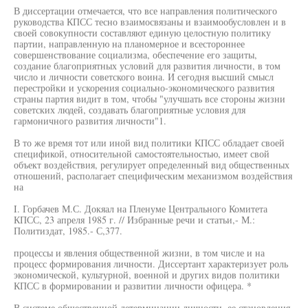
В диссертации отмечается, что все направления политического
руководства КПСС тесно взаимосвязаны и взаимообусловлен и в
своей совокупности составляют единую целостную политику
партии, направленную на планомерное и всестороннее
совершенствование социализма, обеспечение его защиты,
создание благоприятных условий для развития личности, в том
число и личности советского воина. И сегодня высший смысл
перестройки и ускорения социально-экономического развития
страны партия видит в том, чтобы "улучшать все стороны жизни
советских людей, создавать благоприятные условия для
гармоничного развития личности"1.
В то же время тот или иной вид политики КПСС обладает своей
спецификой, относительной самостоятельностью, имеет свой
объект воздействия, регулирует определенный вид общественных
отношений, располагает специфическим механизмом воздействия
на
I. Горбачев М.С. Докяал на Пленуме Центрального Комитета
КПСС, 23 апреля 1985 г. // Избранные речи и статьи,- М.:
Политиздат, 1985.- С,377.
процессы и явления общественной жизни, в том числе и на
процесс формирования личности. Диссертант характеризует роль
экономической, культурной, военной и других видов политики
КПСС в формировании и развитии личности офицера. *
В системе общественной детерминации личности, ее становления