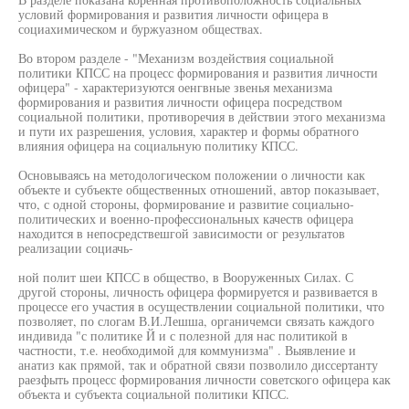
условий формирования и развития личности офицера в
социахимическом и буржуазном обществах.
Во втором разделе - "Механизм воздействия социальной
политики КПСС на процесс формирования и развития личности
офицера" - характеризуются оенгвные звенья механизма
формирования и развития личности офицера посредством
социальной политики, противоречия в действии этого механизма
и пути их разрешения, условия, характер и формы обратного
влияния офицера на социальную политику КПСС.
Основываясь на методологическом положении о личности как
объекте и субъекте общественных отношений, автор показывает,
что, с одной стороны, формирование и развитие социально-
политических и военно-профессиональных качеств офицера
находится в непосредствешгой зависимости ог результатов
реализации социачь-
ной полит шеи КПСС в общество, в Вооруженных Силах. С
другой стороны, личность офицера формируется и развивается в
процессе его участия в осуществлении социальной политики, что
позволяет, по слогам В.И.Лешша, органичемси связать каждого
индивида "с политике Й и с полезной для нас политикой в
частности, т.е. необходимой для коммунизма" . Выявление и
анатиз как прямой, так и обратной связи позволило диссертанту
раезфыть процесс формирования личности советского офицера как
объекта и субъекта социальной политики КПСС.