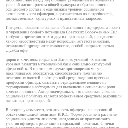
условий жизни, ростом общей культуры и образованности
офицерского состава и еще низким уровнем социальной
активности части офицеров, неразвитостью их потребностей,
познавательных, культурных и нравственных запросов.
Интересы повышения социальной активности офицеров, а значит
и укрепления боевого потенциала Советских Вооруженных Сил .
требуют разрешения этих и других противоречий, преодоления
явного несоответствия мезду возросшей .ответственностью,
невиданной цревде интенсивностью, особой напряженностью
службы офи-
цоров и качеством соцкалъпо-Зытовнх условий их жизни,
уровнем развития материальной базы социально-культурной
сфери войск. В противном случае противоречия могут
накапливаться, обостряться, способствовать появлению
негативных явлетгй в офицерской среде, падению престкка
профессии офицера, оказывать отрицательное влияние на
формирование необходимых для выполнения социальной роли
качеств личности. Автор подчеркивает, что целостная, сильная
социальная политика является эффективным средством разрешили
названных противоречий.
В разделе указывается, что личность офицера - не пассивный
объект социальной политики КПСС. Формирование и развитие
социальных качеств личности неотделимо ог практического
участия офицера в реализации социальной политики. С точки
зрения развития личности принципиально важно то, что офицер,