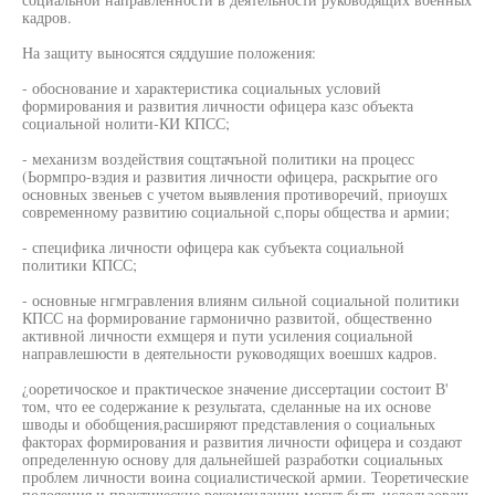
кадров.
На защиту выносятся сяддушие положения:
- обоснование и характеристика социальных условий
формирования и развития личности офицера казс объекта
социальной нолити-КИ КПСС;
- механизм воздействия сощтачъной политики на процесс
(Ьормпро-вэдия и развития личности офицера, раскрытие ого
основных звеньев с учетом выявления противоречий, приоушх
современному развитию социальной с,поры общества и армии;
- специфика личности офицера как субъекта социальной
политики КПСС;
- основные нгмгравления влиянм сильной социальной политики
КПСС на формирование гармонично развитой, общественно
активной личности ехмщеря и пути усиления социальной
направлешюсти в деятельности руководящих воешшх кадров.
¿ооретичоское и практическое значение диссертации состоит В'
том, что ее содержание к результата, сделанные на их основе
шводы и обобщения,расширяют представления о социальных
факторах формирования и развития личности офицера и создают
определенную основу для дальнейшей разработки социальных
проблем личности воина социалистической армии. Теоретические
полояения и практические рекомендации могут быть ислользоваш