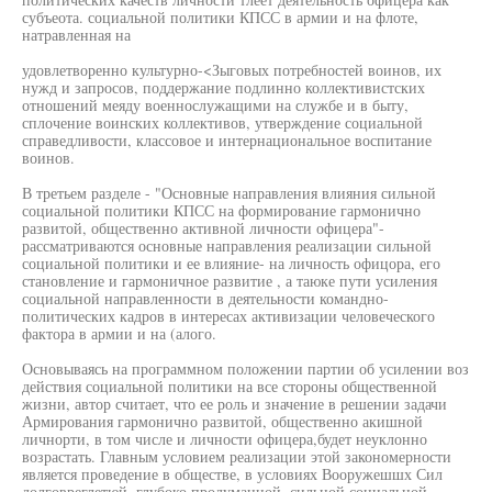
субъеота. социальной политики КПСС в армии и на флоте,
натравленная на
удовлетворенно культурно-<Зыговых потребностей воинов, их
нужд и запросов, поддержание подлинно коллективистских
отношений меяду военнослужащими на службе и в быту,
сплочение воинских коллективов, утверждение социальной
справедливости, классовое и интернациональное воспитание
воинов.
В третьем разделе - "Основные направления влияния сильной
социальной политики КПСС на формирование гармонично
развитой, общественно активной личности офицера"-
рассматриваются основные направления реализации сильной
социальной политики и ее влияние- на личность офицора, его
становление и гармоничное развитие , а таюке пути усиления
социальной направленности в деятельности командно-
политических кадров в интересах активизации человеческого
фактора в армии и на (алого.
Основываясь на программном положении партии об усилении воз
действия социальной политики на все стороны общественной
жизни, автор считает, что ее роль и значение в решении задачи
Армирования гармонично развитой, общественно акишной
личнорти, в том числе и личности офицера,будет неуклонно
возрастать. Главным условием реализации этой закономерности
является проведение в обществе, в условиях Вооружешшх Сил
долговреглетюй, глубоко продуманной, сильной социальной