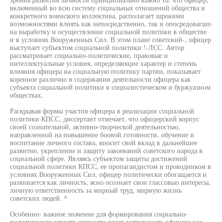
включенный во всю систему социальных отношений общества и
конкретного воинского коллектива, располагает шрокими
возможностями влиять как непосредственно, так и опосредовагшо
на выработку и осуществление социальной политики в обществе
и в условиях Вооруженных Сил. В этом плане советский-, офицер
выступает субъектом социальной политики !-ЛСС. Автор
рассматривает социально-политические, правовые и
интеллектуальные условия, определяющие характер и степень
влияния офицера на социальную политику партии, показывает
коренное различно в содержании деятельности офицера как
субъекта социальной политики в социалистическом и буржуазном
обществах.
Раскрывая формы участия офицера в реализации социальной
политики КПСС, диссертант отмечает, что офицерский корпус
своей сознательной, активно-творческой деятельностью,
направленной на повышение боовой готовности, обучение и
воспитание личного состава, вносит свой вклад в дальнейшее
развитие, укрепление и защиту завоеваний советского народа в
социальной сфере. Являясь субъектом защиты достижений
социальной политики КПСС, ее пропагандистом и проводником в
условиях Вооруженных Сил, офицер политически обогащается и
развивается как личность, ясно осознает свои глассовыо интересы,
личную ответственность за мирный труд, мирную жизнь
советских людей. ^
Особенно- важное значение для формирования социально-
политических качеств личности тлеет деятельность офицера как