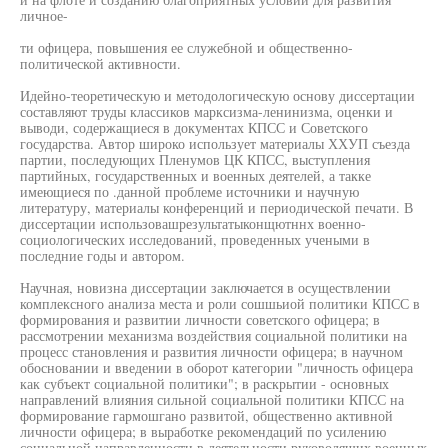
личное-
ти офицера, повышения ее служебной и общественно-
политической активности.
Идейно-теоретическую и методологическую основу диссертации
составляют труды классиков марксизма-ленинизма, оценки и
выводи, содержащиеся в документах КПСС и Советского
государства. Автор широко использует материалы ХХУП съезда
партии, последующих Пленумов ЦК КПСС, выступления
партийных, государственных и военных деятелей, а такке
имеющиеся по .данной проблеме источники и научную
литературу, материалы конференций и периодической печати. В
диссертации использовашрезультатыконщютннх военно-
социологических исследований, проведенных учеными в
последние годы и автором.
Научная, новизна диссертации заключается в осуществлении
комплексного анализа места и роли сошшьиой политики КПСС в
формирования и развитии личности советского офицера; в
рассмотрении механизма воздействия социальной политики на
процесс становления и развития личности офицера; в научном
обосновании и введении в оборот категории "личность офицера
как субъект социальной политики"; в раскрытии - основных
направлений влияния сильной социальной политики КПСС на
формирование гармошгано развитой, общественно активной
личности офицера; в выработке рекомендаций по усилению
социальной направленности в деятельности руководящих военных