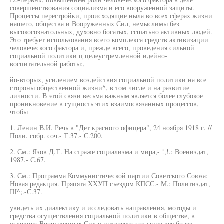
совершенствования социализма и его вооруженной защиты.
Процессы перестройки, происходящие ныла во всех сферах жизни
нашего, общества и Вооруженных Сил, немыслимы без
высокосознатольных, духовно богатых, ссшатьно активных людей.
Это требует использования всего комплекса средств активизации
человеческого фактора и, прежде всего, проведения сильной
социальной политики ц целеустремленной идейно-
воспитательной работы;,
йо-вторых, усилением воздействия социальной политики на все
стороны общественной жизни^, в том числе и на развитие
личности. В этой связи весьма важным является более глубокое
проникновение в сущность этих взаимосвязанных процессов,
чтобы
1. Ленин В.И. Речь в "Дет красного офицера", 24 ноября 1918 г. //
Поли. собр. соч.- Т.37.- С.200.
2. См.: Язов Д.Т. На страже социализма и мира,- !,!.: Воениздат,
1987.- С.67.
3. См.: Программа Коммунистической партии Советского Союза:
Новая редакция. Пряпята ХХУП съездом КПСС.- М.: Политиздат,
Ш^;.-С.37.
увидеть их диалектику и исследовать направления, мотоды и
средства осуществления социальной политики в обществе, в
условиях Вооруженных Сил в интересах создания все более