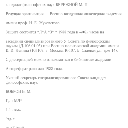
кандидат философских наук БЕРЕЖНОЙ М. П.
Ведущая организация — Военно-воздушная инженерная академия
имени проф. Н. Е. Жуковского.
Защита состоится ^Л^А ^З^ ^ 1988 года в «/■?» часов на
заседании специализированного У Совета по философским
наукам (Д.106.01.05) при Военно-политической академии имени
В. И. Ленина (103107, г. Москва, К-107, Б. Садовая ул., дом 14).
С диссертацией можно ознакомиться в библиотеке академии.
Автореферат разослан 1988 года.
Ученый секретарь специализированного Совета кандидат
философских наук
БОБРОВ В. М.
Г,.-: МЛ*
1.1 . км»
"тд-л
:с«рТ1ций