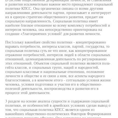
и развития исключительно важное место принадлежит социальной
политике КПСС. Она органически связана со всеми другими
направлениями деятельности партии, пронизывает и интегрирует
их в единую стратегию общественного развития, придает им
социальную направленность. Социальная политика имеет
наиболее близкое отношение ко всему комплексу потребностей и
интересов человека, она непосредственно ориентирована на
создшше <5лагоприятних условий! для развития личности.
Пос1сольку вакнейаее свойство политики - концентрированно
вцраяагь потребности, интересы классов, партий, государства, то
социальная политика суть не что иное, как концентрированное
отражение потребностей, интересов людей в области социальных
отношений, целенаправленная деятельность по регулированию
этих отношений. Объектом социальной политики являются пола-
гейта классов, и социальных групп, наций и народностей,
социально-классовые и национальные отнопешш, положение
личности в обществе и ее связи а ним, все аспекты народного
благосостояния, а в конечном итого - сотгиальшю условия жизни
человека, условия подготовки и участия его в общественно-
полезной деятельности, воспроизводства и развития его в
процессе этой деятельности.
3 разделе на основе анализа сущности и содержания социальной
политики, ее особенностей в армейских условиях сделан вывод о
том, что социальная политика КПСС является одним из
важнейших общественно-политических Факторов Формирования
и развития личности оФидева. Она направлена на создание,