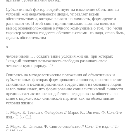
Субъективный фактор воздействует на изменение объективных
условий жизнедеятельности людей, управляет всеми
обстоятельствами, которые влияют на личность, формируют и
развивают ее. В этой связи принципиально важным является
вывод основоположников научного коммунизма о том, что "если
характер человека создается обстоятельствами, то надо, стало быть,
сделать обстоятельства
о
человечными... , создать такие условия жизни, при которых
"каждый получит возможность свободно развивать свою
человеческую природу..."3.
Опираясь на методологические положения об объективных и
субъективных факторах формирования личности, о соотношении
стихийных и целенаправленных воздействий на сознание людей,
автор показывает, что формирование социалистической личности
предполагает активное воздействие передовых см общества во
главе с ыарксистско -ленинской партией как на объективные
условия жизни
1. Маркс К. Тезисы о Фейербахе // Маркс К., Энгельс Ф. Соч.-2-е
изд.- Т.З.- С.2.
2. Маркс К., Энгельс Ф. Святое семейство // Соч.- 2-е изд.-Т.2.-
С.f45-146.