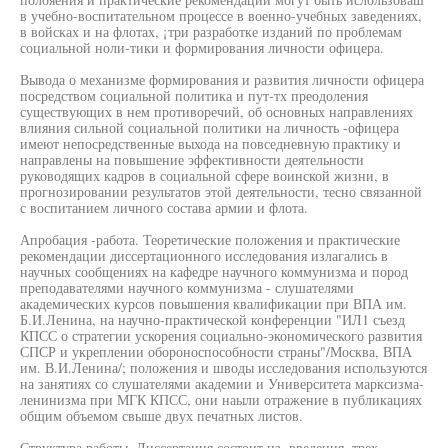
в учебно-воспитательном процессе в военно-учебных заведениях,
в войсках и на флотах, ¡три разработке изданий по проблемам
социальной ноли-тики и формирования личности офицера.
Вывода о механизме формирования и развития личности офицера
посредством социальной политика и пут-тх преодоления
существующих в нем противоречий, об основных направлениях
влияния сильной социальной политики на личность -офицера
имеют непосредственные выхода на повседневную практику и
направлены на повышение эффективности деятельности
руководящих кадров в социальной сфере воинской жизни, в
прогнозировании результатов этой деятельности, тесно связанной
с воспитанием личного состава армии и флота.
Апробация -работа. Теоретические положения и практические
рекомендации диссертационного исследования излагались в
научных сообщениях на кафедре научного коммунизма и пород
преподавателями научного коммунизма - слушателями
академических курсов повышения квалификации при ВПА им.
Б.И.Ленина, на научно-практической конференции "ИЛ1 съезд
КПСС о стратегии ускорения социально-экономического развития
СПСР и укреплении обороноспособности страны"/Москва, ВПА
им. В.И.Ленина/; положения и шводы исследования используются
на занятиях со слушателями академии и Университета марксизма-
ленинизма при МГК КПСС, они наыли отражение в публикациях
общим объемом свыше двух печатных листов.
Структура работы. Диссертация состоит из. введения, трех