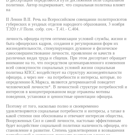
политики. Автор подчеркивает, что социальная политика влияет
на
II Ленин В.II. Речь на Всероссийском совещании политпросвэтов
губернских и уездных отделов народного образования, 3 ноября
ТЭ20 г.// Поли. собр. соч.- Т.41.- С.404.
личность офицера путем оптимизации условий службы, жизни и
быта офицерских кадров, создания и регулирования форм их
жизнедеятельности, стимулирующих духовное и физическое
самосовершенствование личности, проявление ее качеств в
различных видах труда и сбщешк. При этом диссертант обращает
внимание на то, что посредством целенаправленного изменения
всей совокупности социальных условий жизни социальная
политика КПСС воздействует на структуру жизнедеятельности
офицера, а через нее - на потребности и интересы, которые, по
определению К.Маркса, являются детерминантой поведетет
человеческой личности*. В личностной структуре потребностей и
интересов в концентрированном виде отражены мотивы
поведения, установки и ценностные ориентации офицера.
Поэтому от того, насколько полно и своевременно
удовлетворяются социальные потребности и интересы, а татаке в
какой степени они обоснованы и отвечают интересам общества,
Вооруженных Сил и самой личности, настолько эффективным
будет воздействие социальной политики наличность офицера, его
становление и развитие. Степень удовлетворения и возвышения
потребностей и интересов личности выступает одним из