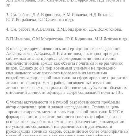
др.
3. См. работы Д.А.Воропаева, А.М.Иовлева, Н.Д.Козлова,
Ю.И.Ко-раблева, Е.Г.Сличного и др.
4. См. работа А.А.Белявза, В.М.Бондаренко, Д.А.Волкогонова,
В.П.Иванова, С.М.Мокроусова, Ю.Я.Киршина, М.И.Ясякова и др.
В последнее время появились диссертационные исследования
А.С.Брычкова, А.Ежова, Л.В.Литвинова, в которнх проведен
системный анализ процесса формирования личности воина
социалистической армшг как объекта политики и ее различию:
видов. Однако до cía пор военными учеными не проведено
специального комплокс-ного исследования механизма
воздействия социальной политики на сформирование и развитие
личности офицера. Нет и работ, посвященных изучению
личностного аспекта социальной политики, субьокгно-объекпшх
отношений личности офицера в сфере социальной полнтк-101.
С учетом актуальности и научной разработанности проблемы
автор определил цели и задачи исследования. Основная цель
-проанализировать место и роль социальной политики КПСС в
формировании и развитии личности советского офицера и на
основе этого выработать некоторые практические рекомендации
по усилению социальной направленности в деятельности
руководящих военных кедров, созданию все более благоприятных
условий для гармошгч-ного развития личности офицера,