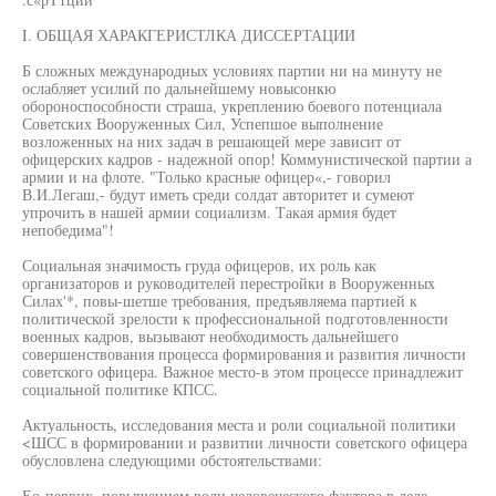
I. ОБЩАЯ ХАРАКГЕРИСТЛКА ДИССЕРТАЦИИ
Б сложных международных условиях партии ни на минуту не
ослабляет усилий по дальнейшему новысонкю
обороноспособности страша, укреплению боевого потенциала
Советских Вооруженных Сил, Успепшое выполнение
возложенных на них задач в решающей мере зависит от
офицерских кадров - надежной опор! Коммунистической партии а
армии и на флоте. "Только красные офицер«,- говорил
В.И.Легаш,- будут иметь среди солдат авторитет и сумеют
упрочить в нашей армии социализм. Такая армия будет
непобедима"!
Социальная значимость груда офицеров, их роль как
организаторов и руководителей перестройки в Вооруженных
Силах'*, повы-шетше требования, предъявляема партией к
политической зрелости к профессиональной подготовленности
военных кадров, вызывают необходимость дальнейшего
совершенствования процесса формирования и развития личности
советского офицера. Важное место-в этом процессе принадлежит
социальной политике КПСС.
Актуальность, исследования места и роли социальной политики
<ШСС в формировании и развитии личности советского офицера
обусловлена следующими обстоятельствами:
Ео-первнх, повышением роли человеческого фактора в деле