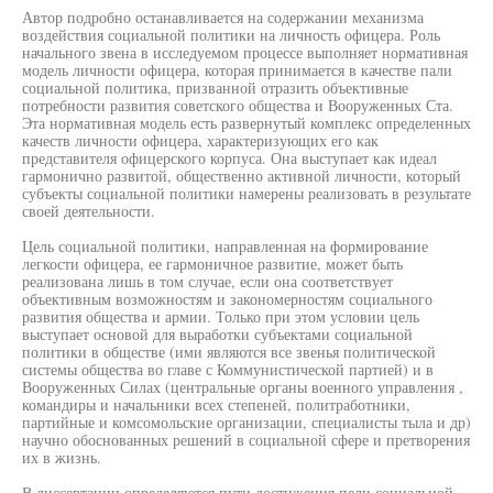
Автор подробно останавливается на содержании механизма
воздействия социальной политики на личность офицера. Роль
начального звена в исследуемом процессе выполняет нормативная
модель личности офицера, которая принимается в качестве пали
социальной политика, призванной отразить объективные
потребности развития советского общества и Вооруженных Ста.
Эта нормативная модель есть развернутый комплекс определенных
качеств личности офицера, характеризующих его как
представителя офицерского корпуса. Она выступает как идеал
гармонично развитой, общественно активной личности, который
субъекты социальной политики намерены реализовать в результате
своей деятельности.
Цель социальной политики, направленная на формирование
легкости офицера, ее гармоничное развитие, может быть
реализована лишь в том случае, если она соответствует
объективным возможностям и закономерностям социального
развития общества и армии. Только при этом условии цель
выступает основой для выработки субъектами социальной
политики в обществе (ими являются все звенья политической
системы общества во главе с Коммунистической партией) и в
Вооруженных Силах (центральные органы военного управления ,
командиры и начальники всех степеней, политработники,
партийные и комсомольские организации, специалисты тыла и др)
научно обоснованных решений в социальной сфере и претворения
их в жизнь.
В диссертации определяются пути достижения пели социальной