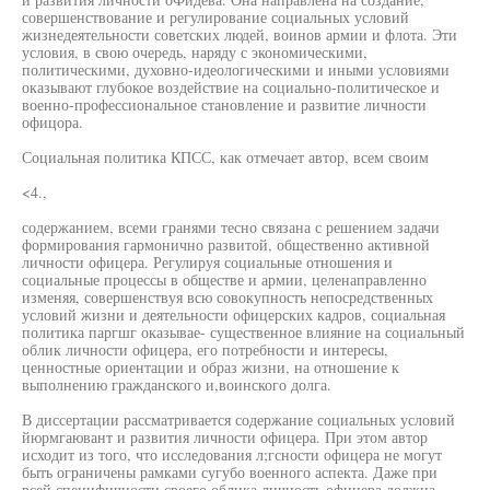
совершенствование и регулирование социальных условий
жизнедеятельности советских людей, воинов армии и флота. Эти
условия, в свою очередь, наряду с экономическими,
политическими, духовно-идеологическими и иными условиями
оказывают глубокое воздействие на социально-политическое и
военно-профессиональное становление и развитие личности
офицора.
Социальная политика КПСС, как отмечает автор, всем своим
<4.,
содержанием, всеми гранями тесно связана с решением задачи
формирования гармонично развитой, общественно активной
личности офицера. Регулируя социальные отношения и
социальные процессы в обществе и армии, целенаправленно
изменяя, совершенствуя всю совокупность непосредственных
условий жизни и деятельности офицерских кадров, социальная
политика паргшг оказывае- существенное влияние на социальный
облик личности офицера, его потребности и интересы,
ценностные ориентации и образ жизни, на отношение к
выполнению гражданского и,воинского долга.
В диссертации рассматривается содержание социальных условий
йюрмгаювант и развития личности офицера. При этом автор
исходит из того, что исследования л;гсности офицера не могут
быть ограничены рамками сугубо военного аспекта. Даже при
всей специфичности своего облика личность офицера должна