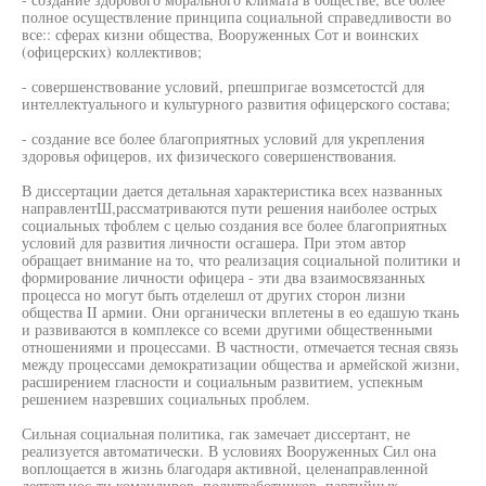
полное осуществление принципа социальной справедливости во
все:: сферах кизни общества, Вооруженных Сот и воинских
(офицерских) коллективов;
- совершенствование условий, рпешпригае возмсетостсй для
интеллектуального и культурного развития офицерского состава;
- создание все более благоприятных условий для укрепления
здоровья офицеров, их физического совершенствования.
В диссертации дается детальная характеристика всех названных
направлентШ,рассматриваются пути решения наиболее острых
социальных тфоблем с целью создания все более благоприятных
условий для развития личности осгашера. При этом автор
обращает внимание на то, что реализация социальной политики и
формирование личности офицера - эти два взаимосвязанных
процесса но могут быть отделешл от других сторон лизни
общества II армии. Они органически вплетены в ео едашую ткань
и развиваются в комплексе со всеми другими общественными
отношениями и процессами. В частности, отмечается тесная связь
между процессами демократизации общества и армейской жизни,
расширением гласности и социальным развитием, успекным
решением назревших социальных проблем.
Сильная социальная политика, гак замечает диссертант, не
реализуется автоматически. В условиях Вооруженных Сил она
воплощается в жизнь благодаря активной, целенаправленной
деятатьнос-ти командиров, политработников, партийных