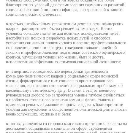
благоприятных условий для формирования гармонично развитой,
социально активной личности офицера, всегда готовой к защите
соцналиогяческо-го Отечества;
в-третьих, необычайным усложнением деятельности офицерских
вддров, .расширением объема решаемых ими задач, В этих
условиях большое значение для военных исследователей имеет
настойчивый поиск и разработка новых лутзй и способов
ускорения социально-политического и военно-профессионального
становления личности офицера, совершенствования идейной
закалки и профессиональной подготовки советского офицерского
корпуса, улучшения услошй его жизни, быта и досуга,
использования эффективных стимулов социальной активности;
в-четвертшс, необходимостью перестройки деятельности
командно-политических кадров в социальной сфере воинской
жизни, формирования у них социально ориентированного
мышления, воспитания отношения к социальным проблемам как
важнейшему патетическому делу. В связи с этщ от военного
руководителя любого ранга требуется умение глубоко разбираться
в проблемах стегального развития армии и флота, ставить и
правильно решать со-даашше вопросы, создавать благоприятные
усяовия дая служебной и общественно-политической деятельности
военнослужащих, их жизни и быта;
в-пятых, усилением со стороны классового противника клеветы на
достижения социализма в социальной сфере, стремлением
поколебать интересы и воззрения советских людей, воинов армии