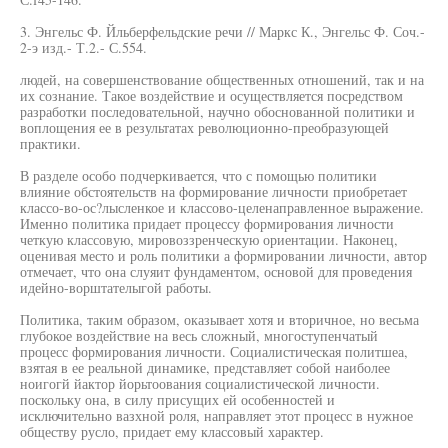
3. Энгельс Ф. Йльберфельдские речи // Маркс К., Энгельс Ф. Соч.-
2-э изд.- Т.2.- С.554.
людей, на совершенствование общественных отношений, так и на
их сознание. Такое воздействие и осуществляется посредством
разработки последовательной, научно обоснованной политики и
воплощения ее в результатах революционно-преобразующей
практики.
В разделе особо подчеркивается, что с помощью политики
влияние обстоятельств на формирование личности приобретает
классо-во-ос?лысленкое и классово-целенаправленное выражение.
Именно политика придает процессу формирования личности
четкую классовую, мировоззренческую ориентации. Наконец,
оценивая место и роль политики а формировании личности, автор
отмечает, что она слуяит фундаментом, основой для проведения
идейно-ворштателыгой работы.
Политика, таким образом, оказывает хотя и вторичное, но весьма
глубокое воздействие на весь сложный, многоступенчатый
процесс формирования личности. Социалистическая политшеа,
взятая в ее реальной динамике, представляет собой наиболее
ноигогй йактор йорьтоования социалистической личности.
поскольку она, в силу присущих ей особенностей и
исключительно вазхной роля, направляет этот процесс в нужное
обществу русло, придает ему классовый характер.