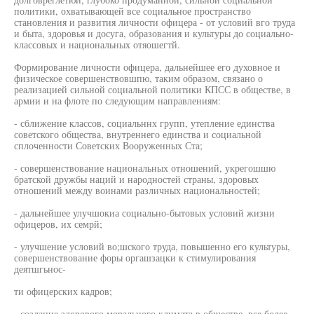
политики, охватывающей все социальное пространство
становления и развития личности офицера - от условий вго труда
и быта, здоровья и досуга, образования и культуры до социально-
классовых и национальных отяошегтй.
Формирование личности офицера, дальнейшее его духовное и
физическое совершенствовшпю, таким образом, связано о
реализацией сильной социальной политики КПСС в обществе, в
армии и на флоте по следующим направлениям:
- сближение классов, социальннх групп, утепление единства
советского общества, внутреннего единства и социальной
сплоченности Советских Вооруженных Ста;
- совершенствование национальных отношений, укрегошшю
братской дружбы наций и народностей страны, здоровых
отношений между воинами различных национальностей;
- дальнейшее улучшокиа социально-бытовых условий жизни
офицеров, их семрй;
- улучшение условий во;шского труда, повышенно его культуры,
совершенствование форы оргашзацки к стимулирования
деятшгьнос-
ти офицерских кадров;
- создание здорового морального климата в обществе, все более