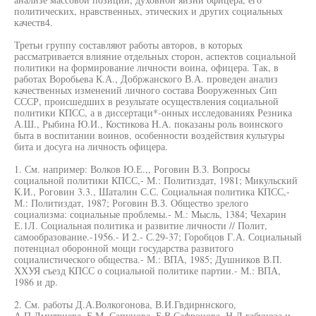
политических, нравственных, этических и других социальных
качеств4.
Третьи группу составляют работы авторов, в которых
рассматривается влияние отдельных сторон, аспектов социальной
политики на формирование личности воина, офицера. Так, в
работах Воробьева К.А., Добржанского В.А. проведен анализ
качественных изменений личного состава Вооруженных Сип
СССР, происшедших в результате осуществления социальной
политики КПСС, а в диссертаци*-онных исследованиях Резника
А.Ш., Рыбина Ю.И., Костикова H.A. показаны роль воинского
быта в воспитании воинов, особенности воздействия культуры
бита и досуга на личность офицера.
1. См. например: Волков Ю.Е.,, Роговин В.З. Вопросы
социальной политики КПСС,- М.: Политиздат, 1981; Микульский
К.И., Роговин 3.3., Шаталин С.С. Социальная политика КПСС,-
М.: Политиздат, 1987; Роговин В.З. Общество зрелого
социализма: социальные проблемы.- М.: Мысль, 1384; Чехарин
Е.1Л. Социальная политика и развитие личности // Полит,
самообразование.-1956.- И 2.- С.29-37; Горобцов Г.А. Социальный
потенциал оборонной мощи государства развитого
социалистического общества.- М.: ВПА, 1985; Душников В.П.
ХХУЯ съезд КПСС о социальной политике партии.- М.: ВПА,
1986 и др.
2. См. работы Д.А.Волкогонова, В.И.Гвдирннского,
А.П.Дмитриева, Б.М. Сапунова, Б.В.Сафронова, Н.Д.габуноза и