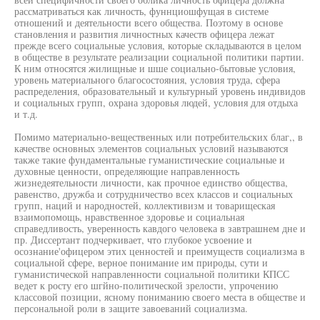
рассматриваться как личность, фуннциошфущая в системе
отношений и деятельности всего общества. Поэтому в основе
становления и развития личностных качеств офицера лежат
прежде всего социальные условия, которые складываются в целом
в обществе в результате реализации социальной политики партии.
К ним относятся жилищные и шше социально-бытовые условия,
уровень материального благосостояния, условия труда, сфера
распределения, образовательный и культурный уровень индивидов
и социальных групп, охрана здоровья людей, условия для отдыха
и т.д.
Помимо материально-вещественных или потребительских благ,, в
качестве основных элементов социальных условий называются
также такие фундаментальные гуманистические социальные и
духовные ценности, определяющие направленность
жизнедеятельности личности, как прочное единство общества,
равенство, дружба и сотрудничество всех классов и социальных
групп, наций и народностей, коллективизм и товарищеская
взаимопомощь, нравственное здоровье и социальная
справедливость, уверенность кавдого человека в завтрашнем дне и
пр. Диссертант подчеркивает, что глубокое усвоение и
осознание'офицером этих ценностей и преимуществ социализма в
социальной сфере, верное понимание им природы, сути и
гуманистической направленности социальной политики КПСС
ведет к росту его шгйно-политической зрелости, упрочению
классовой позиции, ясному пониманию своего места в обществе и
персональной роли в защите завоеваний социализма.