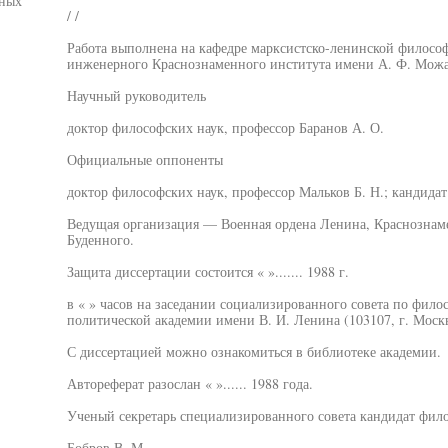
нных
/ /
Работа выполнена на кафедре марксистско-ленинской филосо
инженерного Краснознаменного института имени А. Ф. Можа
Научный руководитель
доктор философских наук, профессор Баранов А. О.
Официальные оппоненты
доктор философских наук, профессор Мальков Б. Н.; кандидат
Ведущая организация — Военная ордена Ленина, Краснознаме
Буденного.
Защита диссертации состоится « »....... 1988 г.
в « » часов на заседании социализированного совета по фило
политической академии имени В. И. Ленина (103107, г. Москва,
С диссертацией можно ознакомиться в библиотеке академии.
Автореферат разослан « »...... 1988 года.
Ученый секретарь специализированного совета кандидат фил
Бобров В. М.