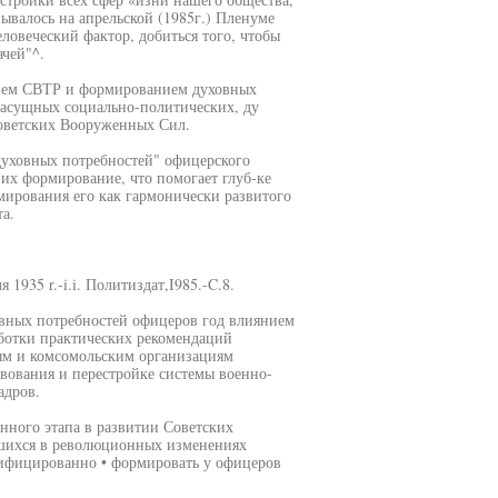
зывалось на апрельской (1985г.) Пленуме
ловеческий фактор, добиться того, чтобы
ачей"^.
тием СВТР и формированием духовных
насущных социально-политических, ду
Советских Вооруженных Сил.
духовных потребностей" офицерского
их формирование, что помогает глуб-ке
мирования его как гармонически развитого
а.
935 r.-i.i. Политиздат,I985.-C.8.
вных потребностей офицеров год влиянием
ботки практических рекомендаций
ым и комсомольским организациям
вования и перестройке системы военно-
адров.
нного этапа в развитии Советских
шихся в революционных изменениях
лифицированно • формировать у офицеров