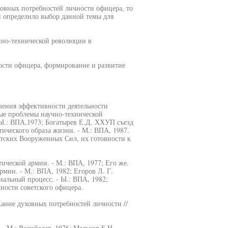
овных потребностей личности офицера, то
и определило выбор данной темы для
енно-технической революции в
ости офицера, формирование и развитие
ышения эффективности деятельности
ные проблемы научно-технической
 Ы.: ВПА,1973; Богатырев Е.Д. ХХУП съезд
ческого образа жизни. - М.: ВПА, 1987.
тских Вооруженных Сил, их готовности к
ической армии. - М.: ВПА, 1977; Его же.
мии. - М.: ВПА, 1982; Егоров Л. Г.
иальный процесс. - Ы.: ВПА, 1982;
ности советского офицера.
ание духовных потребностей личности //
 -М.: Военйздат, 1976; Мальков Б.Н,