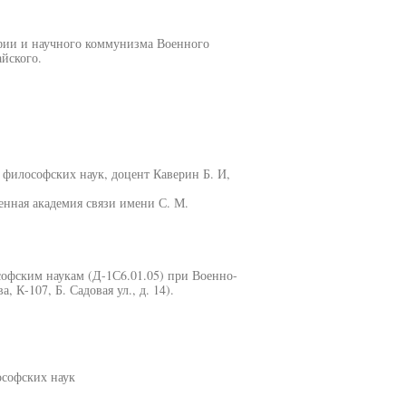
фии и научного коммунизма Военного
йского.
 философских наук, доцент Каверин Б. И,
нная академия связи имени С. М.
софским наукам (Д-1С6.01.05) при Военно-
 К-107, Б. Садовая ул., д. 14).
ософских наук