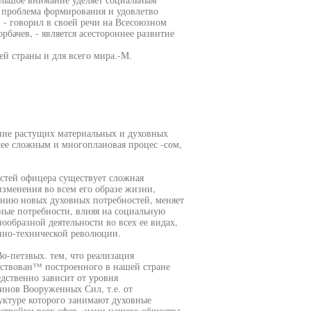
 проблема формирования и удовлетво
 - говорил в своей речи на Всесоюзном
ачев, - является асестороннее развитие
й страны и для всего мира.-М.
ение растущих материальных и духовных
лее сложным и многоплановая процес -сом,
тей офицера существует сложная
изменения во всем его образе жизни,
ению новых духовных потребностей, меняет
ные потребности, влияя на социальную
ообразной деятельности во всех ее видах,
нно-технической революции.
о-петзвых. тем, что реализация
ствован™ построенного в нашей стране
дственно зависит от уровня
инов Вооруженных Сил, т.е. от
руктуре которого занимают духовные
естройки всех сфер «изни нашего общества,