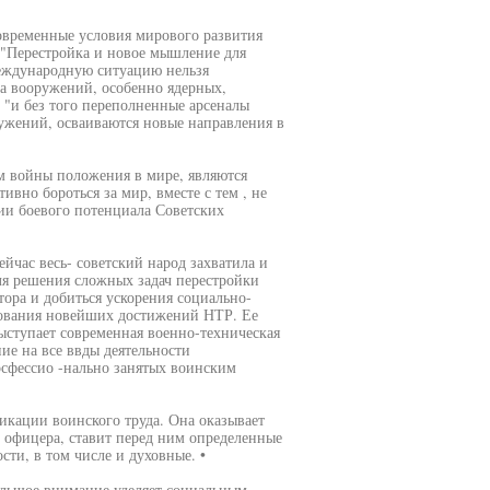
менные условия мирового развития
 "Перестройка и новое мышление для
еждународную ситуацию нельзя
ка вооружений, особенно ядерных,
 "и без того переполненные арсеналы
жений, осваиваются новые направления в
 войны положения в мире, являются
ивно бороться за мир, вместе с тем , не
ии боевого потенциала Советских
йчас весь- советский народ захватила и
ля решения сложных задач перестройки
ора и добиться ускорения социально-
зования новейших достижений НТР. Ее
ступает современная военно-техническая
ие на все ввды деятельности
рсфессио -нально занятых воинским
кации воинского труда. Она оказывает
 офицера, ставит перед ним определенные
ти, в том числе и духовные. •
ольшое внимание уделяет социальным