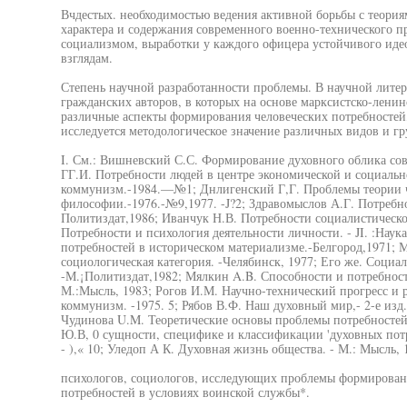
Вчдестых. необходимостью ведения активной борьбы с теори
характера и содержания современного военно-технического п
социализмом, выработки у каждого офицера устойчивого иде
взглядам.
Степень научной разработанности проблемы. В научной литер
гражданских авторов, в которых на основе марксистско-лени
различные аспекты формирования человеческих потребностей,
исследуется методологическое значение различных видов и г
I. См.: Вишневский С.С. Формирование духовного облика сове
ГГ.И. Потребности людей в центре экономической и социаль
коммунизм.-1984.—№1; Днлигенский Г,Г. Проблемы теории ч
философии.-1976.-№9,1977. -J?2; Здравомыслов А.Г. Потребн
Политиздат,1986; Иванчук Н.В. Потребности социалистическо
Потребности и психология деятельности личности. - JI. :Наук
потребностей в историческом материализме.-Белгород,1971; 
социологическая категория. -Челябинск, 1977; Его же. Социа
-М.¡Политиздат,1982; Мялкин A.B. Способности и потребнос
М.:Мысль, 1983; Рогов И.М. Научно-технический прогресс и р
коммунизм. -1975. 5; Рябов В.Ф. Наш духовный мир,- 2-е изд., 
Чудинова U.M. Теоретические основы проблемы потребностей 
Ю.В, 0 сущности, специфике и классификации 'духовных потреб
- ),« 10; Уледоп А К. Духовная жизнь общества. - М.: Мысль, 
психологов, социологов, исследующих проблемы формирован
потребностей в условиях воинской службы*.