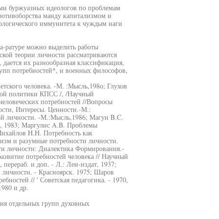
ями буржуазных идеологов по проблемам
ротивоборства манду капитализмом и
ологического иммунитета к чуждым наги
а-ратуре можно выделить работы
нской теории личности рассматриваются
 дается их разнообразная классификация,
рупп потребностей*, и военных философов,
тского человека. -М. :Мысль,198о; Глухов
ной политики КПСС /, /Научный
еловеческих потребностей //Вопросы
ости, Интересы. Ценности.-М.:
й личности. -М.:Мысль,1986; Магун B.C.
а, 1983; Маргулис A.B. Проблемы
Михайлов H.H. Потребность как
лизм и разумные потребности личности.
ти личности: Диалектика Формирования.-
азвитие потребностей человека // Научный
перераб. и доп. - Л.: Лен-издат, 1937;
личности. - Красноярск. 1975; Шаров
ностей // ' Советская педагогика. - 1970,
1980 и др.
ия отдельных групп духовных