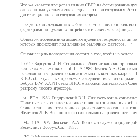
Что же касается процесса влияния СВТР на формирование дух
он военными учеными еще специально не исследовался. Это 
диссертационного исследования автором.
Предметов исследования в работе выступает место и роль во
формировании духовных потребностей советского офицера.
Объектом исследования являются духовные потребности личн
которых происходит под влиянием различных факторов. _ *
Основная цель исследования состоит в том, чтобы на основе
I. 0*1.: Барсуков И. И. Социальное общение как фактор пов
воинских коллективов. - Ы.:ВПА,1980; Беляев A.A. Социаль
революции и управленческая деятельность военных кадров. -
КПСС об актуальных проблемах совершенствования социалисти
Бобров B.W. ХХУП съезд КПСС о высокой бдительности Сове
разгрому любого агрессора.
- м.: ВПА, 1986; Гидиринский В.И. Личность воина социалист
Политическая активность личности воина социалистической ар
Становление личности воина социалистического типа как соц
Железняк Л.Ф. Военно-профессиональная направленность лич
- М.: ВПА, 1979; Зюскевич A.A. Воинская служба и формироЕ
Коммунист Вооруж.Сил.-1933.
- ДО 6; Марксистско-ленинская эстетика и воспитание воинов.