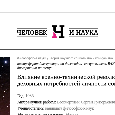
Философские науки
Теория научного социализма и коммунизма
автореферат диссертации по философии, специальность ВАК
диссертация на тему:
Влияние военно-технической револ
деховных потребностей личности со
Год:
1986
Автор научной работы:
Бессмертный, Сергей Григорьевич
Ученая cтепень:
кандидата философских наук
Место защиты диссертации:
Москва