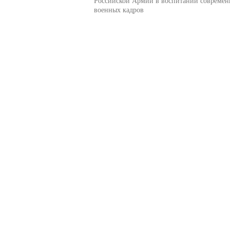
Российской Армии в воспитании совреме
военных кадров