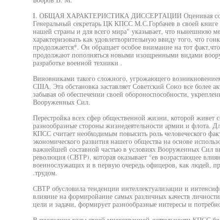
I. ОБЩАЯ ХАРАКТЕРИСТИКА ДИССЕРТАЦИИ Оценивая совре
Генеральный секретарь ЦК КПСС М.С.Горбачев в своей книге
нашей страны и для всего мира" указывает, что нынешнюю м
характеризовать как удовлетворительную ввиду того, что гон
продолжается*. Он обращает особое внимание на тот факт,что
продолжают пополняться новыми изощренными видами воору
разработке военной техники .
Виновниками такого сложного, угрожающего возникновением
США. Эта обстановка заставляет Советский Союз все более акт
забывая об обеспечении своей обороноспособности, укреплен
Вооруженных Сил.
Перестройка всех сфер общественной жизни, которой живет се
разнообразные стороны жизнедеятельности армии и флота. Д
КПСС считает необходимым повысить роль человеческого факт
экономического развития нашего общества на основе исполь
важнейшей составной частью в условиях Вооруженных Сил вы
революция (СВТР), которая оказывает °ев возрастающее влиян
военнослужащих и в первую очередь офицеров, как людей, п
.трудом.
СВТР обусловила тенденции интеллектуализации и интенсифи
влияние на формиройание самых различных качеств личности
цели и задачи, формирует разнообразные интересы и потребнос
В последние годы своей многогранной деятельности КПСС б