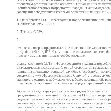
проблемам развития нашего общества. Одной из них является
-рения разнообразных потребностей народа. "Нашим идеалом,
совещании заведующих кафедрами общественных наук М.С.Горб
1. Ол.гГорбачев Ы.С. Перестройка и новое мышление для наше
¡Политиздат,1987.-С.233.
2. Там же.-С.229.
2 - е
человека, которое предполагает вое более полное удовлетвор
потребностей людей"*. Формирование последних является бо
поэтому ему партия придает особое значение.
Ыевду развитием СВТР и формированием духовных потребнос
диалектическая взаимосвязь. С одной стороны, она вызывает 
.влияет на специфику воинской службы, способствует -появл
содержание уже сформировавшихся. С другой стороны, духов
активность офицера, побуждают его к более насыщенной, разн
превращает в активного участника и творца современной вое
Актуальность диссертации обусловлена рядом обстоятельств. В
грандиозной созидательной прог -. раммы КПСС по совершен
социалистического общества и защите его завоеваний непосре
сознательности и социальной активности советских людей, во
действенности человеческого фактора, важнейшее место в ст
потребности личности. Для обеспечения успеха процессу пер