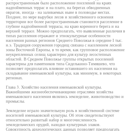
распространенным было расположение поселений на краях
надпойменных террас и на плато, на берегах обводненных
оврагов, иногда - на заливаемых ныне в половодье местах.
Позднее, по мере вырубки лесов и хозяйственного освоения
территории все более распространенным становится расселение в
глубине надпойменной террасы, на краю коренного берега и на
верхней террасе. Можно предполагать, что выявленные различия в
типах расселения отражают и этнокультурные особенности
населения разных регионов Среднего Поволжья в середине I тыс.
н.э. Традиция сооружения городищ связана с населением лесной
зоны Восточной Европы, в то время, как групповое расположение
неукрепленных селищ характерно для культур лесостепных
областей. В Среднем Поволжье группы открытых поселений
характерны для памятников типа Сиделькино-Тимяшево, что
позволяет предполагать влияние оставившего их населения на
складывание именьковской культуры, как минимум, в некоторых
регионах.
Глава 3. Хозяйство населения именьковской культуры.
Важнейшими жизнеобеспечивающими отраслями хозяйства
именьковского населения являлись земледелие, животноводство и
промыслы.
Земледелие играло значительную роль в хозяйственной системе
носителей именьковской культуры. Об этом свидетельствуют
относительно развитый набор и многочисленность
земледельческих орудий, находки культурных злаков.
Совокупность археологических данных позволяет предполагать