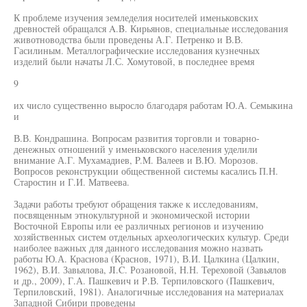
К проблеме изучения земледелия носителей именьковских
древностей обращался A.B. Кирьянов, специальные исследования
животноводства были проведены А.Г. Петренко и В.В.
Гасилиным. Металлографические исследования кузнечных
изделий были начаты Л.С. Хомутовой, в последнее время
9
их число существенно выросло благодаря работам Ю.А. Семыкина
и
В.В. Кондрашина. Вопросам развития торговли и товарно-
денежных отношений у именьковского населения уделили
внимание А.Г. Мухамадиев, P.M. Валеев и В.Ю. Морозов.
Вопросов реконструкции общественной системы касались П.Н.
Старостин и Г.И. Матвеева.
Задачи работы требуют обращения также к исследованиям,
посвященным этнокультурной и экономической истории
Восточной Европы или ее различных регионов и изучению
хозяйственных систем отдельных археологических культур. Среди
наиболее важных для данного исследования можно назвать
работы Ю.А. Краснова (Краснов, 1971), В.И. Цалкина (Цалкин,
1962), В.И. Завьялова, JI.C. Розановой, Н.Н. Тереховой (Завьялов
и др., 2009), Г.А. Пашкевич и Р.В. Терпиловского (Пашкевич,
Терпиловский, 1981). Аналогичные исследования на материалах
Западной Сибири проведены