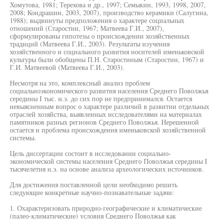
Хомутова, 1981; Терехова и др., 1997; Семыкин, 1993, 1998, 2007,
2008; Кондрашин, 2003, 2007), производство керамики (Салугина,
1988); выдвинуты предположения о характере социальных
отношений (Старостин, 1967; Матвеева Г.И., 2007),
сформулированы гипотезы о происхождении хозяйственных
традиций (Матвеева Г.И., 2003). Результаты изучения
хозяйственного и социального развития носителей именьковской
культуры были обобщены П.Н. Старостиным (Старостин, 1967) и
Г.И. Матвеевой (Матвеева Г.И., 2003).
Несмотря на это, комплексный анализ проблем
социальноэкономического развития населения Среднего Поволжья
середины I тыс. н.э. до сих пор не предпринимался. Остается
невыясненным вопрос о характере различий в развитии отдельных
отраслей хозяйства, выявленных исследователями на материалах
памятников разных регионов Среднего Поволжья. Нерешенной
остается и проблема происхождения именьковской хозяйственной
системы.
Цель диссертации состоит в исследовании социально-
экономической системы населения Среднего Поволжья середины I
тысячелетия н.э. на основе анализа археологических источников.
Для достижения поставленной цели необходимо решить
следующие конкретные научно-познавательные задачи:
1. Охарактеризовать природно-географические и климатические
(палео-климатические) условия Среднего Поволжья как