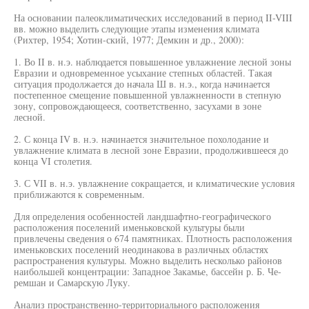
На основании палеоклиматических исследований в период II-VIII
вв. можно выделить следующие этапы изменения климата
(Рихтер, 1954; Хотин-ский, 1977; Демкин и др., 2000):
1. Во II в. н.э. наблюдается повышенное увлажнение лесной зоны
Евразии и одновременное усыхание степных областей. Такая
ситуация продолжается до начала Ш в. н.э., когда начинается
постепенное смещение повышенной увлажненности в степную
зону, сопровождающееся, соответственно, засухами в зоне
лесной.
2. С конца IV в. н.э. начинается значительное похолодание и
увлажнение климата в лесной зоне Евразии, продолжившееся до
конца VI столетия.
3. С VII в. н.э. увлажнение сокращается, и климатические условия
приближаются к современным.
Для определения особенностей ландшафтно-географического
расположения поселений именьковской культуры были
привлечены сведения о 674 памятниках. Плотность расположения
именьковских поселений неодинакова в различных областях
распространения культуры. Можно выделить несколько районов
наибольшей концентрации: Западное Закамье, бассейн р. Б. Че-
ремшан и Самарскую Луку.
Анализ пространственно-территориального расположения