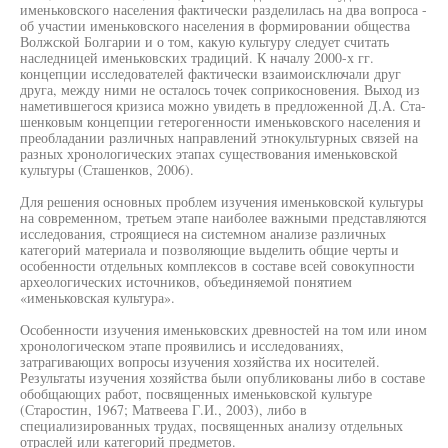
именьковского населения фактически разделилась на два вопроса -
об участии именьковского населения в формировании общества
Волжской Болгарии и о том, какую культуру следует считать
наследницей именьковских традиций. К началу 2000-х гг.
концепции исследователей фактически взаимоисключали друг
друга, между ними не осталось точек соприкосновения. Выход из
наметившегося кризиса можно увидеть в предложенной Д.А. Ста-
шенковым концепции гетерогенности именьковского населения и
преобладании различных направлений этнокультурных связей на
разных хронологических этапах существования именьковской
культуры (Сташенков, 2006).
Для решения основных проблем изучения именьковской культуры
на современном, третьем этапе наиболее важными представляются
исследования, строящиеся на системном анализе различных
категорий материала и позволяющие выделить общие черты и
особенности отдельных комплексов в составе всей совокупности
археологических источников, объединяемой понятием
«именьковская культура».
Особенности изучения именьковских древностей на том или ином
хронологическом этапе проявились и исследованиях,
затрагивающих вопросы изучения хозяйства их носителей.
Результаты изучения хозяйства были опубликованы либо в составе
обобщающих работ, посвященных именьковской культуре
(Старостин, 1967; Матвеева Г.И., 2003), либо в
специализированных трудах, посвященных анализу отдельных
отраслей или категорий предметов.