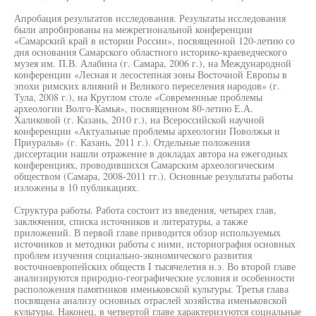
Апробация результатов исследования. Результаты исследования
были апробированы на межрегиональной конференции
«Самарский край в истории России», посвященной 120-летию со
дня основания Самарского областного историко-краеведческого
музея им. П.В. Алабина (г. Самара, 2006 г.), на Международной
конференции «Лесная и лесостепная зоны Восточной Европы в
эпохи римских влияний и Великого переселения народов» (г.
Тула, 2008 г.), на Круглом столе «Современные проблемы
археологии Волго-Камья», посвященном 80-летию Е.А.
Халиковой (г. Казань, 2010 г.), на Всероссийской научной
конференции «Актуальные проблемы археологии Поволжья и
Приуралья» (г. Казань, 2011 г.). Отдельные положения
диссертации нашли отражение в докладах автора на ежегодных
конференциях, проводившихся Самарским археологическим
обществом (Самара, 2008-2011 гг.). Основные результаты работы
изложены в 10 публикациях.
Структура работы. Работа состоит из введения, четырех глав,
заключения, списка источников и литературы, а также
приложений. В первой главе приводится обзор используемых
источников и методики работы с ними, историография основных
проблем изучения социально-экономического развития
восточноевропейских обществ I тысячелетия н.э. Во второй главе
анализируются природно-географические условия и особенности
расположения памятников именьковской культуры. Третья глава
посвящена анализу основных отраслей хозяйства именьковской
культуры. Наконец, в четвертой главе характеризуются социальные