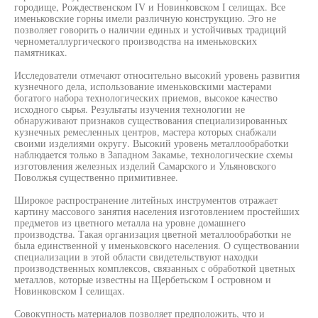
городище, Рождественском IV и Новинковском I селищах. Все
именьковские горны имели различную конструкцию. Эго не
позволяет говорить о наличии единых и устойчивых традиций
чернометаллургического производства на именьковских
памятниках.
Исследователи отмечают относительно высокий уровень развития
кузнечного дела, использование именьковскими мастерами
богатого набора технологических приемов, высокое качество
исходного сырья. Результаты изучения технологии не
обнаруживают признаков существования специализированных
кузнечных ремесленных центров, мастера которых снабжали
своими изделиями округу. Высокий уровень металлообработки
наблюдается только в Западном Закамье, технологические схемы
изготовления железных изделий Самарского и Ульяновского
Поволжья существенно примитивнее.
Широкое распространение литейных инструментов отражает
картину массового занятия населения изготовлением простейших
предметов из цветного металла на уровне домашнего
производства. Такая организация цветной металлообработки не
была единственной у именьковского населения. О существовании
специализации в этой области свидетельствуют находки
производственных комплексов, связанных с обработкой цветных
металлов, которые известны на Щербетьском I островном и
Новинковском I селищах.
Совокупность материалов позволяет предположить, что и