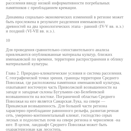
расселения ввиду низкой информативности погребальных
памятников с преобладанием кремации.
Динамика социально-экономических изменений в регионе может
быть прослежена в результате разделения именьковских
древностей на два хронологических этапа - ранний (IV-V вв. н.э.)
и поздний (VI-VII вв. н.э.).
10
Для проведения сравнительно-сопоставительного анализа
привлекаются опубликованные материалы культур, близких
именьковской по времени, территории распространения и облику
материальной культуры.
Глава 2. Природно-климатические условия и система расселения.
С географической точки зрения, границы территории Среднего
Поволжья, где расположены памятники именьковской культуры,
охватывают восточную часть Приволжской возвышенности на
западе и западные склоны Бугульмин-ско-Белебеевской
возвышенности на востоке. Пограничной областью Среднего
Поволжья на юге является Самарская Лука, на севере —
Прикамская возвышенность. Для большей части региона
характерно преобладание равнинного рельефа, развитая речная
сеть, умеренно-континентальный климат, господство серых
лесных и подзолистых почв на севере региона и черноземов -на
юге. В целом, ландшафт Среднего Поволжья может быть
охарактеризован как лесостепь.