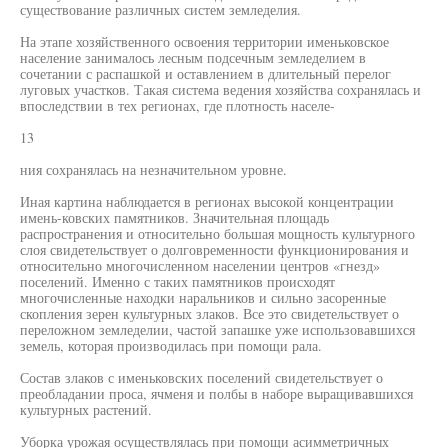
существование различных систем земледелия.
На этапе хозяйственного освоения территории именьковское
население занималось лесным подсечным земледелием в
сочетании с распашкой и оставлением в длительный перелог
луговых участков. Такая система ведения хозяйства сохранялась и
впоследствии в тех регионах, где плотность населе-
13
ния сохранялась на незначительном уровне.
Иная картина наблюдается в регионах высокой концентрации
имень-ковских памятников. Значительная площадь
распространения и относительно большая мощность культурного
слоя свидетельствует о долговременности функционирования и
относительно многочисленном населении центров «гнезд»
поселений. Именно с таких памятников происходят
многочисленные находки наральников и сильно засоренные
скопления зерен культурных злаков. Все это свидетельствует о
переложном земледелии, частой запашке уже использовавшихся
земель, которая производилась при помощи рала.
Состав злаков с именьковских поселений свидетельствует о
преобладании проса, ячменя и полбы в наборе выращивавшихся
культурных растений.
Уборка урожая осуществлялась при помощи асимметричных