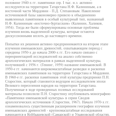
половине 1940-х гг. памятники сер. I тыс. н.э. активно
исследуются на территории Татарстана Н.Ф. Калининым, а в
восточной части Мордовии - П.Д. Степановым. Накопление
источниковой базы закономерно привело к объединению
выявленных памятников в особый культурный тип, названный
Н.Ф. Калининым «восточно-буртасским» (Калинин, Халиков,
1954). Тогда же были сформулированы основные проблемы
изучения вновь выделенной культуры, которые остаются
дискуссионными вплоть до настоящего времени.
Попытки их решения активно предпринимаются на втором этапе
изучения именьковских древностей, охватывающим период с
середины 1950-х до начала 2000-х гг. Его начало связано с
переориентацией исследователей на анализ собственно
археологических материалов в рамках выделенной культуры,
получившей с 1956 г. (Генинг, 1959) название именьковской. В
1950-е гг. начинаются широкомасштабные разведки и раскопки
именьковских памятников на территории Татарстана и Мордовии.
В 1960-е гг. раскопки памятников этой культуры предпринял П.Н.
Старостин, который становится ведущим исследователем эпохи
Великого переселения народов на территории Татарстана.
Полученные в ходе проведенных полевых исследований
материалы позволили П.Н. Старостину опубликовать монографию
«Памятники именьковской культуры» в серии Сводов
археологических источников (Старостин, 1967). Начало 1970-х гг.
ознаменовалось существенным расширением географии изучения
именьковских древностей - крупномасштабные исследования
начинаются в Куйбышевской (Самарской) и Ульяновской областях.