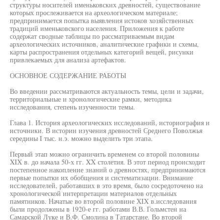
структуры носителей именьковских древностей, существование
которых прослеживается на археологическом материале;
предпринимается попытка выявления истоков хозяйственных
традиций именьковского населения. Приложения к работе
содержат сводные таблицы по рассматриваемым видам
археологических источников, аналитические графики и схемы,
карты распространения отдельных категорий вещей, рисунки
привлекаемых для анализа артефактов.
ОСНОВНОЕ СОДЕРЖАНИЕ РАБОТЫ
Во введении рассматриваются актуальность темы, цели и задачи,
территориальные и хронологические рамки, методика
исследования, степень изученности темы.
Глава 1. История археологических исследований, историография и
источники. В истории изучения древностей Среднего Поволжья
середины I тыс. н.э. можно выделить три этапа.
Первый этап можно ограничить временем со второй половины
XIX в. до начала 50-х гг. XX столетия. В этот период происходит
постепенное накопление знаний о древностях, предпринимаются
первые попытки их обобщения и систематизации. Внимание
исследователей, работавших в это время, было сосредоточено на
хронологической интерпретации материалов отдельных
памятников. Начатые во второй половине XIX в.исследования
были продолжены в 1920-е гг. работами В.В. Гольмстен на
Самарской Луке и В.Ф. Смолина в Татарстане. Во второй