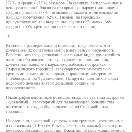
(27%) и средних (73%) размеров. На селищах, расположенных в
непосредственной близости от городища, наряду с жилищами
средних размеров (38%), появляются также и значительные по
площади сооружения (62%). Наконец, на городищах
присутствуют все три выделенные группы (9% малых, 36%
средних и 55% крупных построек соответственно).
16
Различия в размерах жилищ позволяют предполагать, что
коллективы их обитателей могли иметь разную численность.
Вероятно, что сосуществование различных видов домохозяйств
частично обусловлено этнокультурными причинами. Так,
коллективы, жившие в каркасно-столбовых постройках
Старомайнского городища, характеризуются относительно
крупными размерами и, видимо, выраженным внутренним
(половозрастным?) разделением. На других памятниках следы
подобного деления внутри домашней общины не
прослеживаются.
Планиграфия памятников позволяет выделить два типа застройки
-«усадебный», характерный для подавляющего большинства
поселений, и «рядовой», выявленный на Старомайнском
городище.
Население именьковской культуры жило группами, состоявшими
из нескольких (5-10) семейных коллективов, каждый из которых
вел самостоятельной хозяйство. Вероятно, по мере хозяйственного