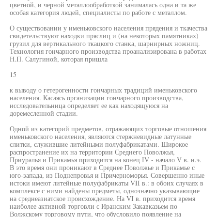
цветной, и черной металлообработкой занималась одна и та же
особая категория людей, специалисты по работе с металлом.
О существовании у именьковского населения прядения и ткачества
свидетельствуют находки пряслиц и (на некоторых памятниках)
грузил для вертикального ткацкого станка, шарнирных ножниц.
Технология гончарного производства проанализирована в работах
Н.П. Салугиной, которая пришла
15
к выводу о гетерогенности гончарных традиций именьковского
населения. Касаясь организации гончарного производства,
исследовательница определяет ее как находящуюся на
доремесленной стадии.
Одной из категорий предметов, отражающих торговые отношения
именьковского населения, являются стержневидные латунные
слитки, служившие литейными полуфабрикатами. Широкое
распространение их на территории Среднего Поволжья,
Приуралья и Прикамья приходится на конец IV - начало V в. н.э.
В это время они проникают в Среднее Поволжье и Прикамье с
юго-запада, из Поднепровья и Причерноморья. Совершенно иные
истоки имеют литейные полуфабрикаты VII в.: в обоих случаях в
комплексе с ними найдены предметы, однозначно указывающие
на среднеазиатское происхождение. На VI в. приходится время
наиболее активной торговли с Иранским Закавказьем по
Волжскому торговому пути, что обусловило появление на