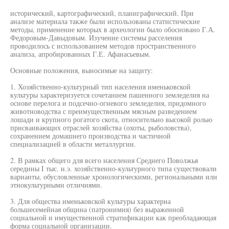
исторический, картографический, планиграфический. При
анализе материала также были использованы статистические
методы, применение которых в археологии было обосновано Г.А.
Федоровым-Давыдовым. Изучение системы расселения
проводилось с использованием методов пространственного
анализа, апробированных Г.Е. Афанасьевым.
Основные положения, выносимые на защиту:
1. Хозяйственно-культурный тип населения именьковской
культуры характеризуется сочетанием пашенного земледелия на
основе перелога и подсечно-огневого земледелия, придомного
животноводства с преимущественным мясным разведением
лошади и крупного рогатого скота, относительно высокой ролью
присваивающих отраслей хозяйства (охоты, рыболовства),
сохранением домашнего производства и частичной
специализацией в области металлургии.
2. В рамках общего для всего населения Среднего Поволжья
середины I тыс. н.э. хозяйственно-культурного типа существовали
варианты, обусловленные хронологическими, региональными или
этнокультурными отличиями.
3. Для общества именьковской культуры характерна
большесемейная община (патронимия) без выраженной
социальной и имущественной стратификации как преобладающая
форма социальной организации.