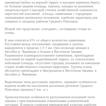
преимущественно на верхней террасе и высоком коренном берегу,
их большая средняя площадь, наконец, находки на-ральников
свидетельствуют о высокой степени хозяйственной освоенности
окрестностей поселений. «Гнезда» памятников с городищем,
занимающим центральное положение, наиболее характерны для
северных и западных районов Среднего Поволжья.
Второй тип представлен «гнездами», состоящими только из
селищ.
К ним относятся 43% от общего количества памятников.
Расстояния между поселениями, входящими в группы,
варьируются в пределах 1,5-3 км. Они несколько меньше в
бассейне р. Черемшан и больше в Восточном Закамье.
Разреженное взаиморасположение памятников, преобладание
поселений на первой надпойменной террасе, их относительно
небольшая площадь, отсутствие городищ указывают на начальные
стадии хозяйственного освоения территории. Группы селищ
абсолютно преобладают в Центральном и Восточном Закамье, в
бассейне р. Черемшан.
Выделенные типы расселения, вероятно, отражают особенности
ведения хозяйства населением различных регионов Среднего
Поволжья середины I тыс. н.э.
Хронологические особенности расположения поселений тесно
связаны с прослеживаемыми изменениями климатической
ситуации. В период сложения именьковской культуры наиболее