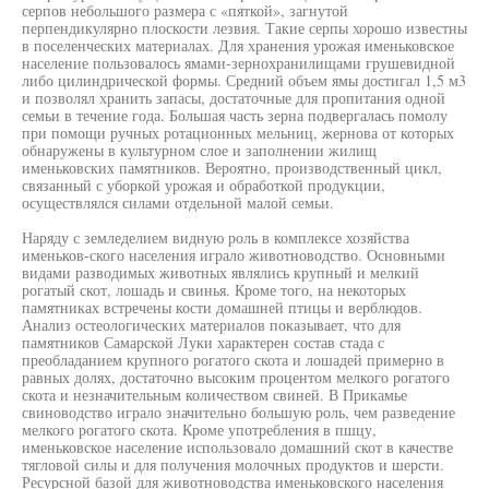
серпов небольшого размера с «пяткой», загнутой
перпендикулярно плоскости лезвия. Такие серпы хорошо известны
в поселенческих материалах. Для хранения урожая именьковское
население пользовалось ямами-зернохранилищами грушевидной
либо цилиндрической формы. Средний объем ямы достигал 1,5 м3
и позволял хранить запасы, достаточные для пропитания одной
семьи в течение года. Большая часть зерна подвергалась помолу
при помощи ручных ротационных мельниц, жернова от которых
обнаружены в культурном слое и заполнении жилищ
именьковских памятников. Вероятно, производственный цикл,
связанный с уборкой урожая и обработкой продукции,
осуществлялся силами отдельной малой семьи.
Наряду с земледелием видную роль в комплексе хозяйства
именьков-ского населения играло животноводство. Основными
видами разводимых животных являлись крупный и мелкий
рогатый скот, лошадь и свинья. Кроме того, на некоторых
памятниках встречены кости домашней птицы и верблюдов.
Анализ остеологических материалов показывает, что для
памятников Самарской Луки характерен состав стада с
преобладанием крупного рогатого скота и лошадей примерно в
равных долях, достаточно высоким процентом мелкого рогатого
скота и незначительным количеством свиней. В Прикамье
свиноводство играло значительно большую роль, чем разведение
мелкого рогатого скота. Кроме употребления в пшцу,
именьковское население использовало домашний скот в качестве
тягловой силы и для получения молочных продуктов и шерсти.
Ресурсной базой для животноводства именьковского населения