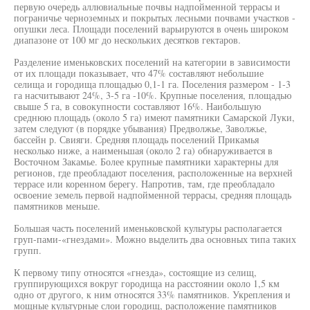
первую очередь аллювиальные почвы надпойменной террасы и
пограничье черноземных и покрытых лесными почвами участков -
опушки леса. Площади поселений варьируются в очень широком
диапазоне от 100 мг до нескольких десятков гектаров.
Разделение именьковских поселений на категории в зависимости
от их площади показывает, что 47% составляют небольшие
селища и городища площадью 0,1-1 га. Поселения размером - 1-3
га насчитывают 24%, 3-5 га -10%. Крупные поселения, площадью
свыше 5 га, в совокупности составляют 16%. Наибольшую
среднюю площадь (около 5 га) имеют памятники Самарской Луки,
затем следуют (в порядке убывания) Предволжье, Заволжье,
бассейн р. Свияги. Средняя площадь поселений Прикамья
несколько ниже, а наименьшая (около 2 га) обнаруживается в
Восточном Закамье. Более крупные памятники характерны для
регионов, где преобладают поселения, расположенные на верхней
террасе или коренном берегу. Напротив, там, где преобладало
освоение земель первой надпойменной террасы, средняя площадь
памятников меньше.
Большая часть поселений именьковской культуры располагается
груп-пами-«гнездами». Можно выделить два основных типа таких
групп.
К первому типу относятся «гнезда», состоящие из селищ,
группирующихся вокруг городища на расстоянии около 1,5 км
одно от другого, к ним относятся 33% памятников. Укрепления и
мощные культурные слои городищ, расположение памятников