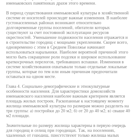
именьковских памятниках драхм этого времени.
В период существования именьковской культуры в хозяйственной
системе ее носителей происходят важные изменения. В наиболее
густонаселенных районах возникают относительно
долговременные группы поселений, обитатели которых
существуют за счет постоянной эксплуатации ресурсов
окрестностей. Уменьшение подвижности населения отражается и
в строительстве городищ с мощными укреплениям. Скорее всего,
одновременно с этим в Среднем Поволжье начинают
использоваться наральники. Наиболее вероятной причиной этого
могло быть сокращение роли подсеки и широкое использование
краткосрочных перелогов, требовавших вспашки. Изменения в
системе хозяйствования охватывали только отдельные локальные
группы, которые по тем или иным причинам предпочитали
оставаться на одном месте.
Глава 4. Социально-демографические и этнокультурные
особенности населения. Для характеристики домохозяйств
именьковского населения наиболее важным критерием является
площадь жилых построек. Раскопанные к настоящему моменту
жилища именьковской культуры по размерам можно разделить на
три группы: а) постройки до 20 м2; б) от 20 до 40 м2; в) свыше 40
м2 площади.
Значительные по размеру жилища характерны в первую очередь
для городищ и селищ при городищах. Так, на поселениях,
удаленных от городищ, присутствуют только жилища малых