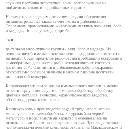
служили пастбища лесостепной зоны, расположенные на
пойменных землях и надпойменных террасах.
Наряду с производящими отраслями, задачи обеспечения
питанием решались также за счет охоты и рыболовства.
Основными промысловыми животными являлись лось, заяц, бобр,
и медведь. По числу находок преобла-
14 ■ .
дают звери мясо-пушной группы - заяц, бобр и медведь. Из
пушных зверей именьковское население предпочитало охотиться
на лисиц. Среди продуктов рыболовства преобладали осетровые и
сомообразные, доля костей рыб в остеологических спектрах
достигает 25%. Охотничья и рыболовецкая добыча сохраняла
относительно большое значение в мясном рационе носителей
именьковской культуры.
К производственным занятиям именьковского населения можно
отнести черную металлургию и металлообработку, обработку
цветных металлов, ткачество, керамическое производство,
обработку дерева, кости, кожи.
Ключевую роль в производстве орудий труда играли черная
металлургия и металлообработка. Ресурсная база черной
металлургии носила местный характер и основывалась на
использовании болотных и сидеритовых руд. Производственные
черно-металлургические комплексы открыты на Маклашеевском П