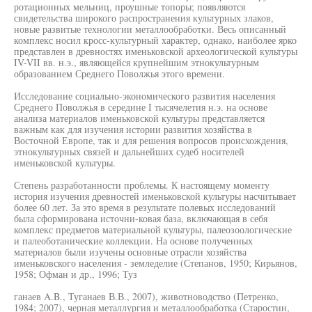
ротационных мельниц, проушные топоры; появляются
свидетельства широкого распространения культурных злаков,
новые развитые технологии металлообработки. Весь описанный
комплекс носил кросс-культурный характер, однако, наиболее ярко
представлен в древностях именьковской археологической культуры
IV-VII вв. н.э., являющейся крупнейшим этнокультурным
образованием Среднего Поволжья этого времени.
Исследование социально-экономического развития населения
Среднего Поволжья в середине I тысячелетия н.э. на основе
анализа материалов именьковской культуры представляется
важным как для изучения истории развития хозяйства в
Восточной Европе, так и для решения вопросов происхождения,
этнокультурных связей и дальнейших судеб носителей
именьковской культуры.
Степень разработанности проблемы. К настоящему моменту
история изучения древностей именьковской культуры насчитывает
более 60 лет. За это время в результате полевых исследований
была сформирована источни-ковая база, включающая в себя
комплекс предметов материальной культуры, палеозоологические
и палеоботанические коллекции. На основе полученных
материалов были изучены основные отрасли хозяйства
именьковского населения - земледелие (Степанов, 1950; Кирьянов,
1958; Офман и др., 1996; Туз
ганаев A.B., Туганаев В.В., 2007), животноводство (Петренко,
1984; 2007), черная металлургия и металлообработка (Старостин,