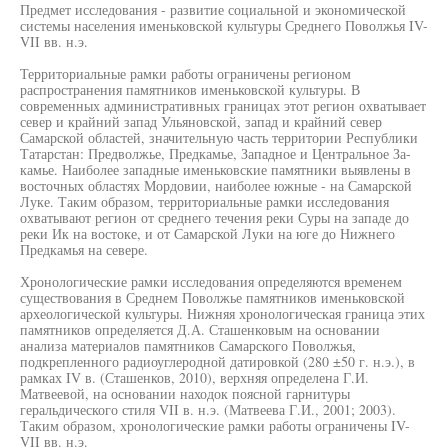
Предмет исследования - развитие социальной и экономической
системы населения именьковской культуры Среднего Поволжья IV-
VII вв. н.э.
Территориальные рамки работы ограничены регионом
распространения памятников именьковской культуры. В
современных административных границах этот регион охватывает
север и крайний запад Ульяновской, запад и крайний север
Самарской областей, значительную часть территории Республики
Татарстан: Предволжье, Предкамье, Западное и Центральное За-
камье. Наиболее западные именьковские памятники выявлены в
восточных областях Мордовии, наиболее южные - на Самарской
Луке. Таким образом, территориальные рамки исследования
охватывают регион от среднего течения реки Суры на западе до
реки Ик на востоке, и от Самарской Луки на юге до Нижнего
Предкамья на севере.
Хронологические рамки исследования определяются временем
существования в Среднем Поволжье памятников именьковской
археологической культуры. Нижняя хронологическая граница этих
памятников определяется Д.А. Сташенковым на основании
анализа материалов памятников Самарского Поволжья,
подкрепленного радиоуглеродной датировкой (280 ±50 г. н.э.), в
рамках IV в. (Сташенков, 2010), верхняя определена Г.И.
Матвеевой, на основании находок поясной гарнитуры
геральдического стиля VII в. н.э. (Матвеева Г.И., 2001; 2003).
Таким образом, хронологические рамки работы ограничены IV-
VII вв. н.э.