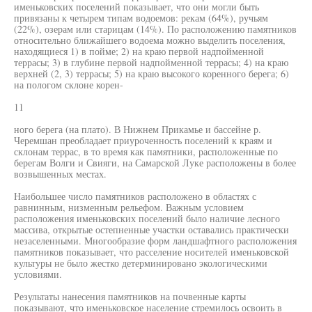
именьковских поселений показывает, что они могли быть
привязаны к четырем типам водоемов: рекам (64%), ручьям
(22%), озерам или старицам (14%). По расположению памятников
относительно ближайшего водоема можно выделить поселения,
находящиеся 1) в пойме; 2) на краю первой надпойменной
террасы; 3) в глубине первой надпойменной террасы; 4) на краю
верхней (2, 3) террасы; 5) на краю высокого коренного берега; 6)
на пологом склоне корен-
11
ного берега (на плато). В Нижнем Прикамье и бассейне р.
Черемшан преобладает приуроченность поселений к краям и
склонам террас, в то время как памятники, расположенные по
берегам Волги и Свияги, на Самарской Луке расположены в более
возвышенных местах.
Наибольшее число памятников расположено в областях с
равнинным, низменным рельефом. Важным условием
расположения именьковских поселений было наличие лесного
массива, открытые остепненные участки оставались практически
незаселенными. Многообразие форм ландшафтного расположения
памятников показывает, что расселение носителей именьковской
культуры не было жестко детерминировано экологическими
условиями.
Результаты нанесения памятников на почвенные карты
показывают, что именьковское население стремилось освоить в