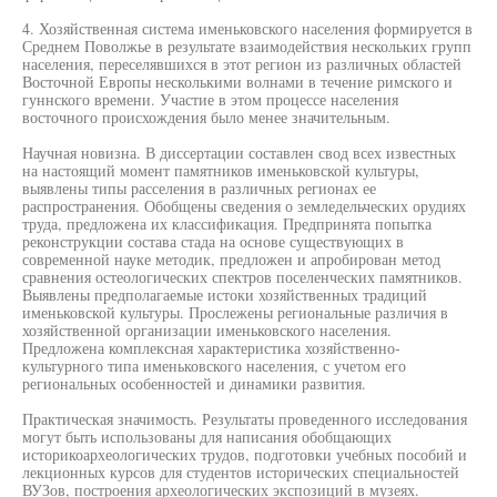
4. Хозяйственная система именьковского населения формируется в
Среднем Поволжье в результате взаимодействия нескольких групп
населения, переселявшихся в этот регион из различных областей
Восточной Европы несколькими волнами в течение римского и
гуннского времени. Участие в этом процессе населения
восточного происхождения было менее значительным.
Научная новизна. В диссертации составлен свод всех известных
на настоящий момент памятников именьковской культуры,
выявлены типы расселения в различных регионах ее
распространения. Обобщены сведения о земледельческих орудиях
труда, предложена их классификация. Предпринята попытка
реконструкции состава стада на основе существующих в
современной науке методик, предложен и апробирован метод
сравнения остеологических спектров поселенческих памятников.
Выявлены предполагаемые истоки хозяйственных традиций
именьковской культуры. Прослежены региональные различия в
хозяйственной организации именьковского населения.
Предложена комплексная характеристика хозяйственно-
культурного типа именьковского населения, с учетом его
региональных особенностей и динамики развития.
Практическая значимость. Результаты проведенного исследования
могут быть использованы для написания обобщающих
историкоархеологических трудов, подготовки учебных пособий и
лекционных курсов для студентов исторических специальностей
ВУЗов, построения археологических экспозиций в музеях.