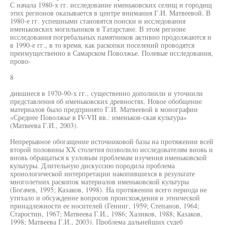
С начала 1980-х гг. исследование именьковских селищ и городищ
этих регионов оказывается в центре внимания Г.И. Матвеевой. В
1980-е гг. успешными становятся поиски и исследования
именьковских могильников в Татарстане. В этом регионе
исследования погребальных памятников активно продолжаются и
в 1990-е гг., в то время, как раскопки поселений проводятся
преимущественно в Самарском Поволжье. Полевые исследования,
прово-
8
дившиеся в 1970-90-х гг., существенно дополнили и уточнили
представления об именьковских древностях. Новое обобщение
материалов было предпринято Г.И. Матвеевой в монографии
«Среднее Поволжье в IV-VII вв.: именьков-ская культура»
(Матвеева Г.И., 2003).
Непрерывное обогащение источниковой базы на протяжении всей
второй половины XX столетия позволило исследователям вновь и
вновь обращаться к узловым проблемам изучения именьковской
культуры. Длительную дискуссию породила проблема
хронологической интерпретации накопившихся в результате
многолетних раскопок материалов именьковской культуры
(Богачев, 1995; Казаков, 1998). На протяжении всего периода не
утихало и обсуждение вопросов происхождения и этнической
принадлежности ее носителей (Генинг, 1959; Степанов, 1964;
Старостин, 1967; Матвеева Г.И., 1986; Халиков, 1988; Казаков,
1998; Матвеева Г.И., 2003). Проблема дальнейших судеб