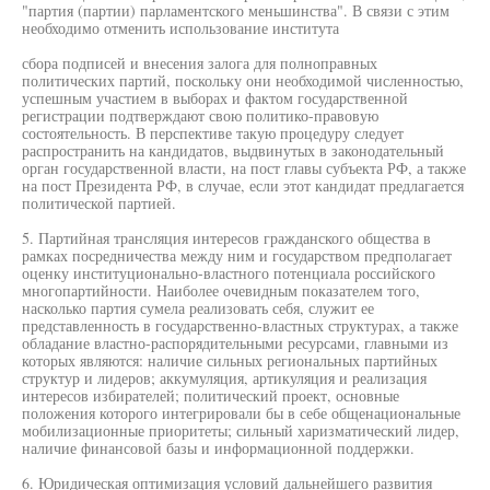
"партия (партии) парламентского меньшинства". В связи с этим
необходимо отменить использование института
сбора подписей и внесения залога для полноправных
политических партий, поскольку они необходимой численностью,
успешным участием в выборах и фактом государственной
регистрации подтверждают свою политико-правовую
состоятельность. В перспективе такую процедуру следует
распространить на кандидатов, выдвинутых в законодательный
орган государственной власти, на пост главы субъекта РФ, а также
на пост Президента РФ, в случае, если этот кандидат предлагается
политической партией.
5. Партийная трансляция интересов гражданского общества в
рамках посредничества между ним и государством предполагает
оценку институционально-властного потенциала российского
многопартийности. Наиболее очевидным показателем того,
насколько партия сумела реализовать себя, служит ее
представленность в государственно-властных структурах, а также
обладание властно-распорядительными ресурсами, главными из
которых являются: наличие сильных региональных партийных
структур и лидеров; аккумуляция, артикуляция и реализация
интересов избирателей; политический проект, основные
положения которого интегрировали бы в себе общенациональные
мобилизационные приоритеты; сильный харизматический лидер,
наличие финансовой базы и информационной поддержки.
6. Юридическая оптимизация условий дальнейшего развития