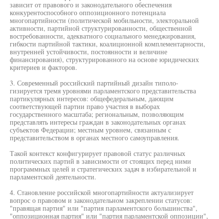
зависит от правового и законодательного обеспечения
конкурентоспособного оппозиционного потенциала
многопартийности (политической мобильности, электоральной
активности, партийной структурированности, общественной
востребованности, адекватного социального менеджирования,
гибкости партийной тактики, коалиционной комплементарности,
внутренней устойчивости, постоянности и величине
финансирования), структурированного на основе юридических
критериев и факторов.
3. Современный российский партийный дизайн типоло-
гизируется тремя уровнями парламентского представительства
партикулярных интересов: общефедеральным, дающим
соответствующей партии право участия в выборах
государственного масштаба; региональным, позволяющим
представлять интересы граждан в законодательных органах
субъектов Федерации; местным уровнем, связанным с
представительством в органах местного самоуправления.
Такой контекст конфигурирует правовой статус различных
политических партий в зависимости от стоящих перед ними
программных целей и стратегических задач в избирательной и
парламентской деятельности.
4. Становление российской многопартийности актуализирует
вопрос о правовом и законодательном закреплении статусов:
"правящая партия" или "партия парламентского большинства",
"оппозиционная партия" или "партия парламентской оппозиции",