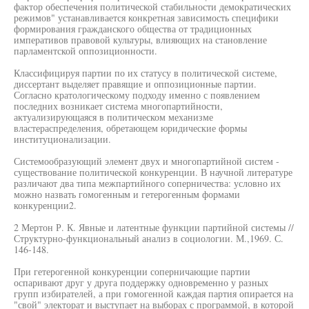
фактор обеспечения политической стабильности демократических
режимов" устанавливается конкретная зависимость специфики
формирования гражданского общества от традиционных
императивов правовой культуры, влияющих на становление
парламентской оппозиционности.
Классифицируя партии по их статусу в политической системе,
диссертант выделяет правящие и оппозиционные партии.
Согласно кратологическому подходу именно с появлением
последних возникает система многопартийности,
актуализирующаяся в политическом механизме
властераспределения, обретающем юридические формы
институционализации.
Системообразующий элемент двух и многопартийной систем -
существование политической конкуренции. В научной литературе
различают два типа межпартийного соперничества: условно их
можно назвать гомогенным и гетерогенным формами
конкуренции2.
2 Мертон Р. К. Явные и латентные функции партийной системы //
Структурно-функциональный анализ в социологии. М.,1969. С.
146-148.
При гетерогенной конкуренции соперничающие партии
оспаривают друг у друга поддержку одновременно у разных
групп избирателей, а при гомогенной каждая партия опирается на
"свой" электорат и выступает на выборах с программой, в которой