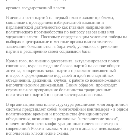
органов государственной власти.
В деятельности партий на первый план выходят проблемы,
связанные с проведением избирательной кампании и
парламентской деятельностью как главным направлением
политического противоборства по вопросу завоевания или
удержания власти. Поскольку определяющим условием победы на
выборах в центральные и местные органы власти является
завоевание большинства избирателей, усилилось стремление
партий к расширению своей социальной базы.
Кроме того, по мнению диссертанта, актуализировался поиск
союзников, курс на создание блоков партий на основе общего
лозунга, конкретных задач, партии проявляют повышенный
интерес к формированию под своей эгидой внепартийных
объединений, движений, клубов, к работе со всевозможными
неполитическими движениями. Таким образом, происходит
стремительное превращение большинства традиционных
политических партий в партии электорального типа.
В организационном плане структура российской многопартийной
системы представляет собой многослойный конгломерат - в одном
политическом времени и пространстве функционируют
объединения, возникшие в различные "исторические эпохи",
причем особенности конфигурации политического спектра в
современной России таковы, что при его анализе, невозможно
использовать классические схемы.