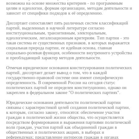
возможна на основе множества критериев - по программным
целям и идеологии, формам организации, методам деятельности и
зависит от специфики подходов к её определению.
Диссертант сопоставляет пять различных систем классификаций
партий, выделенных в научной литературе согласно
институциональным, транзитивным, электоральным,
идеологическим, легализационным критериям. Тип партии - это
такая система ее существенных признаков, в которых выражается
социальная природа партии, ее идейная основа, главная
социально-ролевая функция, особенности внутреннего устройства
и преобладающий характер методов деятельности.
Отмечая юридические основания конституирования политических
партий, диссертант делает вывод о том, что в каждой
государственно-правовой системе они имеют специфическую
определенность. В современной России на сегодня статус
политических партий не определен конституционно, однако он
закреплен в федеральном законе "О политических партиях".
Юридические основания деятельности политической партии
связаны с характеристикой целей создания политической партии,
к которым, согласно закону, относятся: обеспечение участия
граждан в политической жизни общества, что осуществляется
посредством формирования и выражения партиями политической
воли граждан, участия партий как объединений граждан в
общественных и политических акциях, в выборах и
референдумах; представление интересов граждан в органах