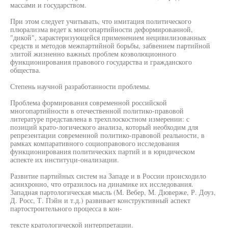
массами и государством.
При этом следует учитывать, что имитация политического
плюрализма ведет к многопартийности деформированной,
"дикой", характеризующейся применением нецивилизованных
средств и методов межпартийной борьбы, забвением партийной
элитой жизненно важных проблем коэволюционного
функционирования правового государства и гражданского
общества.
Степень научной разработанности проблемы.
Проблема формирования современной российской
многопартийности в отечественной политико-правовой
литературе представлена в трехплоскостном измерении: с
позиций крато-логического анализа, который необходим для
репрезентации современной политико-правовой реальности, в
рамках компаративного социоправового исследования
функционирования политических партий и в юридическом
аспекте их институци-онализации.
Развитие партийных систем на Западе и в России происходило
асинхронно, что отразилось на динамике их исследования.
Западная партологическая мысль (М. Вебер, М. Дюверже, Р. Доуз,
Д. Росс, Т. Пэйн и т.д.) развивает конструктивный аспект
партостроительного процесса в кон-
тексте кратологической интерпретации.