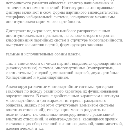
исторического развития общества; характер национальных и
этнических взаимоотношений. Институционально-правовые
факторы включают в себя: формы партийного законодательства;
специфику избирательной системы, юридические механизмы
институционализации многопартийности.
Диссертант подчеркивает, что наиболее распространенным
институциональным признаком, на основе которого строится
классификация партийных систем в структуре многопартийности,
выступает количество партий, формирующих законода-
тельные и исполнительные органы власти.
Так, в зависимости от числа партий, выделяются однопартийные
(неконкурентные) системы, многопартийные (конкурентные,
состязательные) с одной доминантной партией, двухпартийные
(бипартийные) и мультипартийные.
Анализируя различные многопартийные системы, диссертант
заключает по поводу различного характера их функциональной
определенности. В связи с двойственным характером института
многопартийности (он выражает интересы гражданского
общества, являясь при этом структурным элементом системы
властных отношений), его функции можно разделить на
политические, т.е. связанные непосредственно с реализацией
властных отношений, и общегражданские, касающиеся прочих
составляющих общественной жизни: социальной, экономической,
идеологической и т.д.