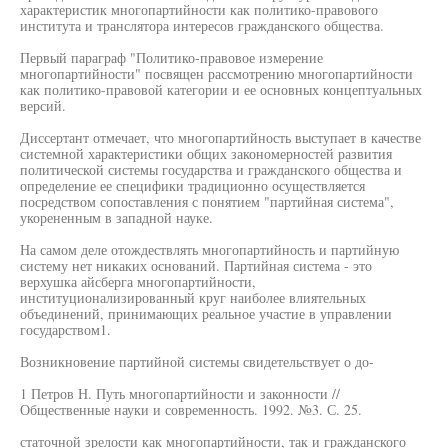
характеристик многопартийности как политико-правового
института и транслятора интересов гражданского общества.
Первый параграф "Политико-правовое измерение
многопартийности" посвящен рассмотрению многопартийности
как политико-правовой категории и ее основных концептуальных
версий.
Диссертант отмечает, что многопартийность выступает в качестве
системной характеристики общих закономерностей развития
политической системы государства и гражданского общества и
определение ее специфики традиционно осуществляется
посредством сопоставления с понятием "партийная система",
укорененным в западной науке.
На самом деле отождествлять многопартийность и партийную
систему нет никаких оснований. Партийная система - это
верхушка айсберга многопартийности,
институционализированный круг наиболее влиятельных
объединений, принимающих реальное участие в управлении
государством1.
Возникновение партийной системы свидетельствует о до-
1 Петров Н. Путь многопартийности и законности //
Общественные науки и современность. 1992. №3. С. 25.
статочной зрелости как многопартийности, так и гражданского