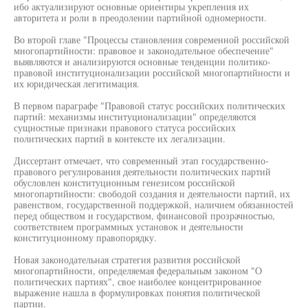
ибо актуализируют основные ориентиры укрепления их
авторитета и роли в преодолении партийной одномерности.
Во второй главе "Процессы становления современной российской
многопартийности: правовое и законодательное обеспечение"
выявляются и анализируются основные тенденции политико-
правовой институционализации российской многопартийности и
их юридическая легитимация.
В первом параграфе "Правовой статус российских политических
партий: механизмы институционализации" определяются
сущностные признаки правового статуса российских
политических партий в контексте их легализации.
Диссертант отмечает, что современный этап государственно-
правового регулирования деятельности политических партий
обусловлен конституционным генезисом российской
многопартийности: свободой создания и деятельности партий, их
равенством, государственной поддержкой, наличием обязанностей
перед обществом и государством, финансовой прозрачностью,
соответствием программных установок и деятельности
конституционному правопорядку.
Новая законодательная стратегия развития российской
многопартийности, определяемая федеральным законом "О
политических партиях", свое наиболее концентрированное
выражение нашла в формулировках понятия политической
партии.