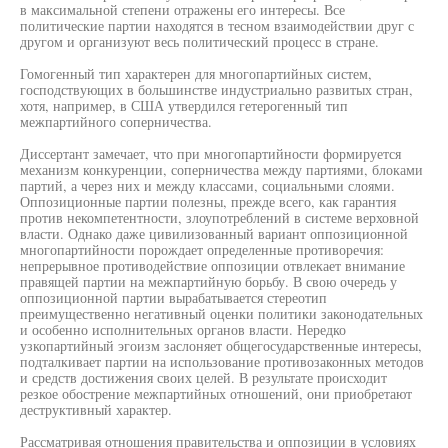
в максимальной степени отражены его интересы. Все
политические партии находятся в тесном взаимодействии друг с
другом и организуют весь политический процесс в стране.
Гомогенный тип характерен для многопартийных систем,
господствующих в большинстве индустриально развитых стран,
хотя, например, в США утвердился гетерогенный тип
межпартийного соперничества.
Диссертант замечает, что при многопартийности формируется
механизм конкуренции, соперничества между партиями, блоками
партий, а через них и между классами, социальными слоями.
Оппозиционные партии полезны, прежде всего, как гарантия
против некомпетентности, злоупотреблений в системе верховной
власти. Однако даже цивилизованный вариант оппозиционной
многопартийности порождает определенные противоречия:
непрерывное противодействие оппозиции отвлекает внимание
правящей партии на межпартийную борьбу. В свою очередь у
оппозиционной партии вырабатывается стереотип
преимущественно негативный оценки политики законодательных
и особенно исполнительных органов власти. Нередко
узкопартийный эгоизм заслоняет общегосударственные интересы,
подталкивает партии на использование противозаконных методов
и средств достижения своих целей. В результате происходит
резкое обострение межпартийных отношений, они приобретают
деструктивный характер.
Рассматривая отношения правительства и оппозиции в условиях