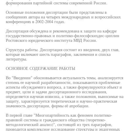
формирования партийной системы современной России.
Основные положения диссертации были представлены в
сообщениях автора на четырех международных и всероссийских
конференциях в 2002-2004 годах.
Диссертация обсуждена и рекомендована к защите на кафедре
государственно-правовых и политико-философскихдис-циплин
Ростовского юридического института МВД России.
Структура работы. Диссертация состоит из введения, двух глав,
которые включают шесть параграфов, заключения и списка
литературы.
ОСНОВНОЕ СОДЕРЖАНИЕ РАБОТЫ
Во "Введении" обосновывается актуальность темы, анализируется
степень ее научной разработанности, показываются проблемные
аспекты обсуждаемого вопроса, а также формулируются объект и
предмет, цели и задачи диссертационного исследования,
определяется научная новизна, а также положения, выносимые на
защиту, характеризуется теоретическая и научно-практическая
значимость диссертации, формы её апробации.
В первой главе "Многопартийность как феномен политико-
правовой системы и гражданского общества (теоретико-
методологический анализ)", состоящей из трех параграфов,
проводится комплексное исследование структуры и эндогенных