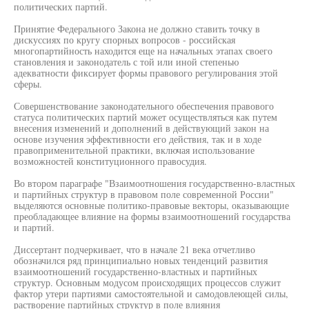
политических партий.
Принятие Федерального Закона не должно ставить точку в
дискуссиях по кругу спорных вопросов - российская
многопартийность находится еще на начальных этапах своего
становления и законодатель с той или иной степенью
адекватности фиксирует формы правового регулирования этой
сферы.
Совершенствование законодательного обеспечения правового
статуса политических партий может осуществляться как путем
внесения изменений и дополнений в действующий закон на
основе изучения эффективности его действия, так и в ходе
правоприменительной практики, включая использование
возможностей конституционного правосудия.
Во втором параграфе "Взаимоотношения государственно-властных
и партийных структур в правовом поле современной России"
выделяются основные политико-правовые векторы, оказывающие
преобладающее влияние на формы взаимоотношений государства
и партий.
Диссертант подчеркивает, что в начале 21 века отчетливо
обозначился ряд принципиально новых тенденций развития
взаимоотношений государственно-властных и партийных
структур. Основным модусом происходящих процессов служит
фактор утери партиями самостоятельной и самодовлеющей силы,
растворение партийных структур в поле влияния