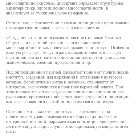
многопартийной системы, диссертант определяет структурные
характеристики оппозиционной многопартийности, и
анализирует ее функциональное измерение.
От того, как, в соответствии с какими принципами организована
правящая группировка, каковы ее идеологические
убеждения и позиции, взаимоотношения с остальной частью
общества, в огромной степени зависит становление
многопартийности как политико-правового института. Особенно
важную роль здесь могут играть взаимоотношения правящей
партийной элиты с элитой оппозиционных партий, финансово-
экономической, военной, профсоюзной и пр.
Под оппозиционной партией диссертант понимает политический
институт, созданный для выражения и отстаивания интересов,
которые, формируясь в центре и регионах, отличаются от
интересов, реализующихся в политике верховной власти. При
этом проводится четкое разделение понимания оппозиции как
радикально-критических общественных настроений и оппозиции
как легализованного партийно-политического института.
Очевидно, что в качестве института, закрепляющего на
политическом уровне имеющееся в обществе разнообразие
интересов и позиций, парламентская оппозиция одновременно
легитимизирует социальную и этнонациональную конфликтоген-
ность.