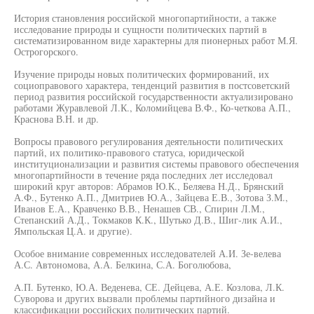
История становления российской многопартийности, а также
исследование природы и сущности политических партий в
систематизированном виде характерны для пионерных работ М.Я.
Острогорского.
Изучение природы новых политических формирований, их
социоправового характера, тенденций развития в постсоветский
период развития российской государственности актуализировано
работами Журавлевой Л.К., Коломийцева В.Ф., Ко-четкова А.П.,
Краснова В.Н. и др.
Вопросы правового регулирования деятельности политических
партий, их политико-правового статуса, юридической
институционализации и развития системы правового обеспечения
многопартийности в течение ряда последних лет исследовал
широкий круг авторов: Абрамов Ю.К., Беляева Н.Д., Брянский
А.Ф., Бутенко А.П., Дмитриев Ю.А., Зайцева Е.В., Зотова З.М.,
Иванов Е.А., Кравченко В.В., Ненашев СВ., Спирин Л.М.,
Степанский А.Д., Токмаков К.К., Шутько Д.В., Шиг-лик А.И.,
Ямпольская Ц.А. и другие).
Особое внимание современных исследователей А.И. Зе-велева
А.С. Автономова, А.А. Белкина, С.А. Боголюбова,
A.П. Бутенко, Ю.А. Веденева, СЕ. Дейцева, А.Е. Козлова, Л.К.
Суворова и других вызвали проблемы партийного дизайна и
классификации российских политических партий.