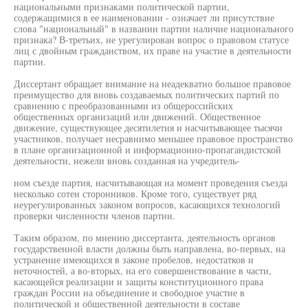
национальными признаками политической партии,
содержащимися в ее наименовании - означает ли присутствие
слова "национальный" в названии партии наличие национального
признака? В-третьих, не урегулирован вопрос о правовом статусе
лиц с двойным гражданством, их праве на участие в деятельности
партии.
Диссертант обращает внимание на неадекватно большое правовое
преимущество для вновь создаваемых политических партий по
сравнению с преобразованными из общероссийских
общественных организаций или движений. Общественное
движение, существующее десятилетия и насчитывающее тысячи
участников, получает несравнимо меньшее правовое пространство
в плане организационной и информационно-пропагандистской
деятельности, нежели вновь созданная на учредитель-
ном съезде партия, насчитывающая на момент проведения съезда
несколько сотен сторонников. Кроме того, существует ряд
неурегулированных законом вопросов, касающихся технологий
проверки численности членов партии.
Таким образом, по мнению диссертанта, деятельность органов
государственной власти должны быть направлена, во-первых, на
устранение имеющихся в законе пробелов, недостатков и
неточностей, а во-вторых, на его совершенствование в части,
касающейся реализации и защиты конституционного права
граждан России на объединение и свободное участие в
политической и общественной деятельности в составе