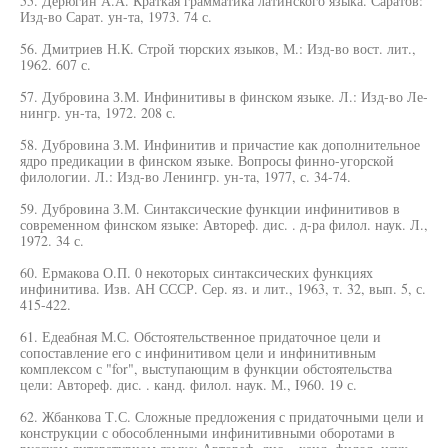
55. Дерюгин А.А. Краткая грамматика латинского языка. Саратов:
Изд-во Сарат. ун-та, 1973. 74 с.
56. Дмитриев Н.К. Строй тюрских языков, М.: Изд-во вост. лит.,
1962. 607 с.
57. Дубровина З.М. Инфинитивы в финском языке. Л.: Изд-во Ле-
нингр. ун-та, 1972. 208 с.
58. Дубровина З.М. Инфинитив и причастие как дополнительное
ядро предикации в финском языке. Вопросы финно-угорской
филологии. Л.: Изд-во Ленингр. ун-та, 1977, с. 34-74.
59. Дубровина З.М. Синтаксические функции инфинитивов в
современном финском языке: Автореф. дис. . д-ра филол. наук. Л.,
1972. 34 с.
60. Ермакова О.П. 0 некоторых синтаксических функциях
инфинитива. Изв. АН СССР. Сер. яз. и лит., 1963, т. 32, вып. 5, с.
415-422.
61. Едеабная М.С. Обстоятельственное придаточное цели и
сопоставление его с инфинитивом цели и инфинитивным
комплексом с "for", выступающим в функции обстоятельства
цели: Автореф. дис. . канд. филол. наук. М., I960. 19 с.
62. Жбанкова Т.С. Сложные предложения с придаточными цели и
конструкции с обособленными инфинитивными оборотами в