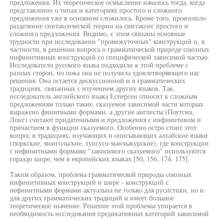
предложения. Их теоретическое осмысление началось тогда, когда
представление о типах и категориях простого и сложного
предложения уже в основном сложилось. Кроме того, произошло
разделение синтаксической теории на синтаксис простого и
сложного предложения. Видимо, с этим связаны основные
трудности при исследовании "промежуточных" конструкций и, в
частности, в решении вопроса о грамматической природе союзных
инфинитивных конструкций со специфической зависимой частью.
Исследователи русского языка подходили к этой проблеме с
разных сторон, но пока она не получила удовлетворяющего нас
решения. Она остается дискуссионной и в грамматических
традициях, связанных с изучением других языков. Так,
исследователь английского языка Есперсен относит к сложным
предложениям только такие, сказуемое зависимой части которых
выражено финитными формами, а другие англисты (Поутсма,
Лонг) считают придаточными и предложения с инфинитивом и
причастием в функции сказуемого. Особенно остро стоит этот
вопрос в традициях, изучающих и описывающих алтайские языки
(тюркские, монгольские, тунгусо-манчьжурские), где конструкции
с нефинитными формами "зависимого сказуемого" используются
гораздо шире, чем в европейских языках [50, 156, 174, 175].
Таким образом, проблема грамматической природы союзных
инфинитивных конструкций и шире - конструкций с
нефинитными формами-актуальна не только для русистики, но и
для других грамматических традиций и имеет большое
теоретическое значение. Решение этой проблемы упирается в
необходимость исследования предикативных категорий зависимой