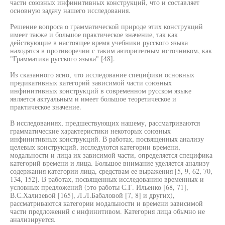
части союзных инфинитивных конструкций, что и составляет
основную задачу нашего исследования.
Решение вопроса о грамматической природе этих конструкций
имеет также и большое практическое значение, так как
действующие в настоящее время учебники русского языка
находятся в противоречии с таким авторитетным источником, как
"Грамматика русского языка" [48].
Из сказанного ясно, что исследование специфики основных
предикативных категорий зависимой части союзных
инфинитивных конструкций в современном русском языке
является актуальным и имеет большое теоретическое и
практическое значение.
В исследованиях, предшествующих нашему, рассматриваются
грамматические характеристики некоторых союзных
инфинитивных конструкций. В работах, посвященных анализу
целевых конструкций, исследуются категории времени,
модальности и лица их зависимой части, определяется специфика
категорий времени и лица. Большое внимание уделяется анализу
содержания категории лица, средствам ее выражения [5, 9, 62, 70,
134, 152]. В работах, посвященных исследованию временных и
условных предложений (это работы С.Г. Ильенко [68, 71],
В.С.Хализевой [165], Л.Л.Бабаловой [7, 8] и других),
рассматриваются категории модальности и времени зависимой
части предложений с инфинитивом. Категория лица обычно не
анализируется.