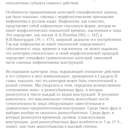
относительно субъекта главного действия.
Особенности предикативных категорий специфических единиц,
как было показано, связаны с морфологическими признаками
инфинитива в русском языке. Инфинитив, как известно,
представляет собой нефинитную глагольную форму, которая не
имеет морфологических показателей времени, наклонения и лица.
Это определяет, как писали А.А.Потебня [ПО, с. 342] и
В.В.Виноградов [39, с. 475], широкий диапазон его употребления.
Так как инфинитив не имеет показателей определенного
(абсолютного) лица, времени и наклонения, он может выражать
эти категории относительно и своей морфологической природой
определяет специфику грамматических категорий зависимой
части союзных инфинитивных конструкций.
Исследование категории лица, выражающей отношение действия
и его субъекта к акту коммуникации, проведенное в I разделе II
главы, показало, что эта категория может быть относительной в
разной степени. Мы убедились в этом, определив количественное
соотношение моно- и разносубъектных фраз, в которых
реализуется в тексте каждый из видов конструкций. В результате
выяснилось, что максимальную степень моносубъект-ности
(относительности лица) обнаруживают заместительная и
сравнительно-предпочтительная конструкции. Среди таких фраз в
выборке вообще не оказалось разносубъектных. Среди фраз, в
которых реализуется временная, целевая, изъяснительная
конструкции, доля разносубъектных фраз колеблется от 3 до 15 %,
значит, они тоже моносубъектны в высокой степени.