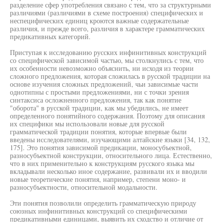
разделение сфер употребления связано с тем, что за структурными
различиями (различиями в схеме построения) специфических и
неспецифических единиц кроются важные содержательные
различия, и прежде всего, различия в характере грамматических
предикативных категорий.
Приступая к исследованию русских инфинитивных конструкций
со специфической зависимой частью, мы столкнулись с тем, что
их особенности невозможно объяснить, ни исходя из теории
сложного предложения, которая сложилась в русской традиции на
основе изучения сложных предложений, чьи зависимые части
однотипны с простыми предложениями, ни с точки зрения
синтаксиса осложненного предложения, так как понятие
"оборота" в русской традиции, как мы убедились, не имеет
определенного понятийного содержания. Поэтому для описания
их специфики мы использовали новые для русской
грамматической традиции понятия, которые впервые были
введены исследователями, изучающими алтайские языки [34, 132,
175]. Это понятия зависимой предикации, моносубъектной,
разносубъектной конструкции, относительного лица. Естественно,
что в них применительно к конструкциям русского языка мы
вкладывали несколько иное содержание, развивали их и вводили
новые теоретические понятия, например, степени моно- и
разносубъектности, относительной модальности.
Эти понятия позволили определить грамматическую природу
союзных инфинитивных конструкций со специфическими
предикативными единицами, выявить их сходство и отличие от