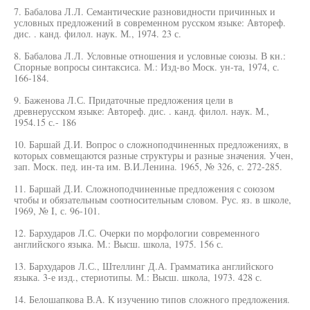
7. Бабалова Л.Л. Семантические разновидности причинных и
условных предложений в современном русском языке: Автореф.
дис. . канд. филол. наук. М., 1974. 23 с.
8. Бабалова Л.Л. Условные отношения и условные союзы. В кн.:
Спорные вопросы синтаксиса. М.: Изд-во Моск. ун-та, 1974, с.
166-184.
9. Баженова Л.С. Придаточные предложения цели в
древнерусском языке: Автореф. дис. . канд. филол. наук. М.,
1954.15 с.- 186
10. Баршай Д.И. Вопрос о сложноподчиненных предложениях, в
которых совмещаются разные структуры и разные значения. Учен,
зап. Моск. пед. ин-та им. В.И.Ленина. 1965, № 326, с. 272-285.
11. Баршай Д.И. Сложноподчиненные предложения с союзом
чтобы и обязательным соотносительным словом. Рус. яз. в школе,
1969, № I, с. 96-101.
12. Бархударов Л.С. Очерки по морфологии современного
английского языка. М.: Высш. школа, 1975. 156 с.
13. Бархударов Л.С., Штеллинг Д.А. Грамматика английского
языка. 3-е изд., стериотипы. М.: Высш. школа, 1973. 428 с.
14. Белошапкова В.А. К изучению типов сложного предложения.