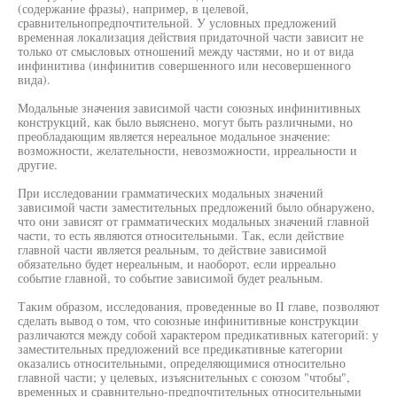
(содержание фразы), например, в целевой,
сравнительнопредпочтительной. У условных предложений
временная локализация действия придаточной части зависит не
только от смысловых отношений между частями, но и от вида
инфинитива (инфинитив совершенного или несовершенного
вида).
Модальные значения зависимой части союзных инфинитивных
конструкций, как было выяснено, могут быть различными, но
преобладающим является нереальное модальное значение:
возможности, желательности, невозможности, ирреальности и
другие.
При исследовании грамматических модальных значений
зависимой части заместительных предложений было обнаружено,
что они зависят от грамматических модальных значений главной
части, то есть являются относительными. Так, если действие
главной части является реальным, то действие зависимой
обязательно будет нереальным, и наоборот, если ирреально
событие главной, то событие зависимой будет реальным.
Таким образом, исследования, проведенные во II главе, позволяют
сделать вывод о том, что союзные инфинитивные конструкции
различаются между собой характером предикативных категорий: у
заместительных предложений все предикативные категории
оказались относительными, определяющимися относительно
главной части; у целевых, изъяснительных с союзом "чтобы",
временных и сравнительно-предпочтительных относительными