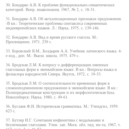
30. Бондарко А.В. К проблеме функционально-семантических
категорий. Вопр. языкознания, 1967, № 2, с. 18-31.
31. Бондарко А.В. Об актуализационных признаках предложения.
-В кн.: Теоретические проблемы синтаксиса современных
индоевропейских языков. Л.: Наука, 1975, с. 139-146.
32. Бондарко А.В. Вид и время русского глагола. М.:
Просвещение, 1971. 239 с.
33. Боровский Я.М., Болдырев А.А. Учебник латинского языка. 4-
е изд., доп. М.: Высш. школа, 1975. 479 с.
34. Бродская Л.М. К вопросу о дифференциации именных
глагольных форм в эвенкийском языке. В кн.: Вопросы языка и
фольклора народностей Севера. Якутск, 1972, с. 19-33.
35. Бродская Л.М. О соотносительности временных форм в
сложноподчиненном предложении в эвенкийском языке. В кн.:
Полипредикативные конструкции и их морфологическая база.
Новосибирск: Наука, 1980, с. 49-61.
36. Буслаев Ф.И. Историческая грамматика. М.: Учпедгиз, 1959.
623 с.
37. Бутлер И.Г. Сочетания инфинитива с модальными и
безличными глаголами. Учен. зап. Моск. обл. пед. ин-та, 1967, т.