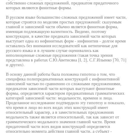
собственно сложных предложений, предикатом придаточного
которых являются финитные формы.
В русском языке большинство сложных предложений имеет части,
которые строятся по моделям простых предложений: сказуемым
главной и зависимой части обычно является финитная форма,
имеющая подлежащную валентность. Видимо, поэтому
конструкции, в качестве предиката зависимой части которых
выступает одна из нефинитных форм - инфинитив - долгое время
оставались без внимания исследователей как нетипичные для
русского языка и в лучшем случае оценивались как
неполноценные сложные предложения (такая точка зрения
представлена в работах С.Ю.Аветисяна [I, 2], С.Г.Ильенко [70, 71]
и других).
В основу данной работы была положена гипотеза о том, что
специфика полипредикативных конструкций с инфинитивной
зависимой частью по сравнению со сложными предложениями,
предикатом зависимой части которых выступают финитные
формы, определяется характером предикативных грамматических
категорий зависимой части: модальности, времени и лица.
Проделанное исследование подтвердило эту гипотезу и показало,
что время и лицо во всех видах этих конструкций имеет
относительный характер, а в заместительных предложениях
модальность также является относительной, так как зависит от
грамматического модального значения главной части. Время
придаточной части всех видов конструкций определяется
относительно момента действия главной части, а субъект -