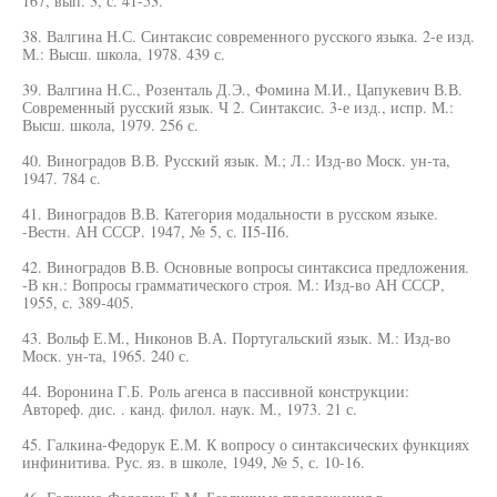
167, вып. 3, с. 41-53.
38. Валгина Н.С. Синтаксис современного русского языка. 2-е изд.
М.: Высш. школа, 1978. 439 с.
39. Валгина Н.С., Розенталь Д.Э., Фомина М.И., Цапукевич В.В.
Современный русский язык. Ч 2. Синтаксис. 3-е изд., испр. М.:
Высш. школа, 1979. 256 с.
40. Виноградов В.В. Русский язык. М.; Л.: Изд-во Моск. ун-та,
1947. 784 с.
41. Виноградов В.В. Категория модальности в русском языке.
-Вестн. АН СССР. 1947, № 5, с. II5-II6.
42. Виноградов В.В. Основные вопросы синтаксиса предложения.
-В кн.: Вопросы грамматического строя. М.: Изд-во АН СССР,
1955, с. 389-405.
43. Вольф Е.М., Никонов В.А. Португальский язык. М.: Изд-во
Моск. ун-та, 1965. 240 с.
44. Воронина Г.Б. Роль агенса в пассивной конструкции:
Автореф. дис. . канд. филол. наук. М., 1973. 21 с.
45. Галкина-Федорук Е.М. К вопросу о синтаксических функциях
инфинитива. Рус. яз. в школе, 1949, № 5, с. 10-16.