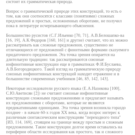
состоит их грамматическая природа.
Вопрос о грамматической природе этих конструкций, то есть о
том, как они соотносятся с классами (понятиями) сложных
предложений и простых, осложненных оборотами, не получил
пока в литературе исчерпывающего объяснения.
Большинство русистов (С.Г.Ильенко [70, 71], А.В.Белошапко-ва
[16, 19], А.К.Федоров [160, 161] и другие) считают, что их можно
рассматривать как сложные предложения, существенно не
отличающиеся от предложений с финитными формами сказуемого
придаточного предложения. Эта точка зрения опирается на
длительную традицию: так рассматриваются союзные
инфинитивные конструкции еще в грамматиках Ф.И.Буслаева,
А.В.Богородицкого. Такой взгляд на грамматическую природу
союзных инфинитивных конструкций находит отражение и в
большинстве современных учебников [46, 85, 142, 143].
Некоторые исследователи русского языка (Е.А.Назикова [100],
С.Ю.Аветисян [2]) не считают союзные инфинитивные
конструкции сложными предложениями и предлагают называть
их предложениями с оборотами, которые не являются
предикативными единицами. Эта точка зрения возникла гораздо
позднее - в начале 60-х годов XX века, когда возрос интерес к
различным синтаксическим конструкциям "переходного типа"
[ИЗ, 114, 169], стоящим на границе между простым и сложным
предложением. Такие конструкции долгое время оставались на
периферии области исследования как простого, так и сложного