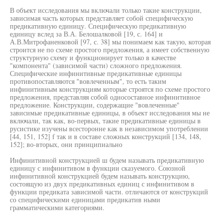
В объект исследования мы включали только такие конструкции,
зависимая часть которых представляет собой специфическую
предикативную единицу. Специфическую предикативную
единицу вслед за В.А. Белошалковой [19, с. 164] и
А.В.Митрофаненковой [97, с. 38] мы понимаем как такую, которая
строится не по схеме простого предложения, а имеет собственную
структурную схему и функционирует только в качестве
"компонента" (зависимой части) сложного предложения.
Специфические инфинитивные предикативные единицы
противопоставляются "вовлеченным", то есть таким
инфинитивным конструкциям которые строятся по схеме простого
предложения, представляя собой односоставное инфинитивное
предложение. Конструкции, содержащие "вовлеченные"
зависимые предикативные единицы, в объект исследования мы не
включали, так как, во-первых, такие предикативные единицы в
русистике изучены всесторонне как в независимом употреблении
[44, 151, 152] f так и в составе сложных конструкций [134, 148,
152]; во-вторых, они принципиально
Инфинитивной конструкцией ш будем называть предикативную
единицу с инфинитивом в функции сказуемого. Союзной
инфинитивной конструкцией будем называть конструкцию,
состоящую из двух предикативных единиц с инфинитивом в
функции предиката зависимой части. отличаются от конструкций
со специфическими единицами предикатив ными
грамматическими категориями.