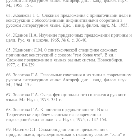
русском литературном языке: Автореф. дис. . канд. филол. наук.
М., 1955. 15 с.
63. Жбанкова Т.С. Сложные предложения с придаточными цели и
конструкции с обособленными инфинитивными оборотами в
русском литературном языке. Дис. . канд. филол. наук. М., 1955.
64. Жданов Н.А. Изучение придаточных предложений причины и
цели. Рус. яз. в школе. 1965, № 6, с. 36-40.
65. Жданович Л.М. 0 синтаксической специфике сложных
причинных конструкций с союзом "тем более что". В кн.:
Сложное предложение в языках разных систем. Новосибирск,
1977, с. II4-I29.
66. Золотова Г.А. Глагольные сочетания и их типы в современном
русском литературном языке: Автореф. дис. . канд. филол. наук.
М., 1964. 15 с.
67. Золотова Г.А. Очерк функционального синтаксиса русского
языка. М.: Наука, 1973. 351 с.
68. Золотова Г.А. К понятию предикативности. В кн.:
Теоретические проблемы синтаксиса современных
индоевропейских языков. Л.: Наука, 1975, с. 147-154.
69. Ильенко С.Г. Сложноподчиненные предложения с
придаточными, присоединяемыми к главному союзом "если" в