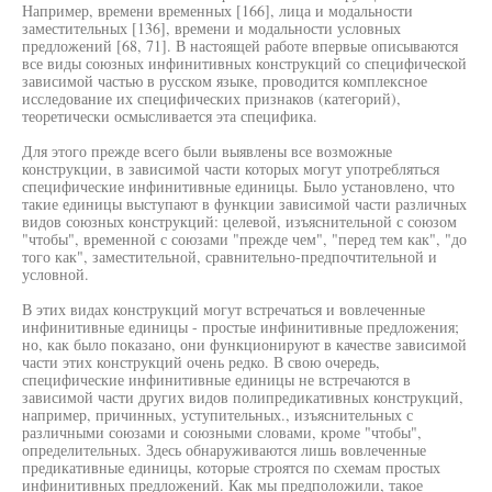
Например, времени временных [166], лица и модальности
заместительных [136], времени и модальности условных
предложений [68, 71]. В настоящей работе впервые описываются
все виды союзных инфинитивных конструкций со специфической
зависимой частью в русском языке, проводится комплексное
исследование их специфических признаков (категорий),
теоретически осмысливается эта специфика.
Для этого прежде всего были выявлены все возможные
конструкции, в зависимой части которых могут употребляться
специфические инфинитивные единицы. Было установлено, что
такие единицы выступают в функции зависимой части различных
видов союзных конструкций: целевой, изъяснительной с союзом
"чтобы", временной с союзами "прежде чем", "перед тем как", "до
того как", заместительной, сравнительно-предпочтительной и
условной.
В этих видах конструкций могут встречаться и вовлеченные
инфинитивные единицы - простые инфинитивные предложения;
но, как было показано, они функционируют в качестве зависимой
части этих конструкций очень редко. В свою очередь,
специфические инфинитивные единицы не встречаются в
зависимой части других видов полипредикативных конструкций,
например, причинных, уступительных., изъяснительных с
различными союзами и союзными словами, кроме "чтобы",
определительных. Здесь обнаруживаются лишь вовлеченные
предикативные единицы, которые строятся по схемам простых
инфинитивных предложений. Как мы предположили, такое