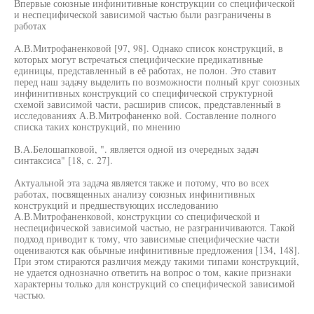
Впервые союзные инфинитивные конструкции со специфической
и неспецифической зависимой частью были разграничены в
работах
A.В.Митрофаненковой [97, 98]. Однако список конструкций, в
которых могут встречаться специфические предикативные
единицы, представленный в её работах, не полон. Это ставит
перед наш задачу выделить по возможности полный круг союзных
инфинитивных конструкций со специфической структурной
схемой зависимой части, расширив список, представленный в
исследованиях А.В.Митрофаненко вой. Составление полного
списка таких конструкций, по мнению
B.А.Белошапковой, ". является одной из очередных задач
синтаксиса" [18, с. 27].
Актуальной эта задача является также и потому, что во всех
работах, посвященных анализу союзных инфинитивных
конструкций и предшествующих исследованию
А.В.Митрофаненковой, конструкции со специфической и
неспецифической зависимой частью, не разграничиваются. Такой
подход приводит к тому, что зависимые специфические части
оцениваются как обычные инфинитивные предложения [134, 148].
При этом стираются различия между такими типами конструкций,
не удается однозначно ответить на вопрос о том, какие признаки
характерны только для конструкций со специфической зависимой
частью.