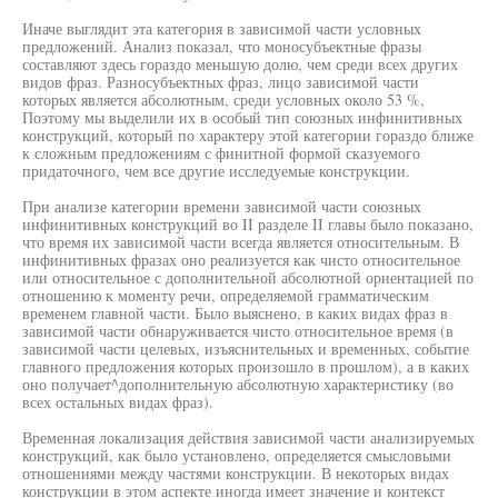
Иначе выглядит эта категория в зависимой части условных
предложений. Анализ показал, что моносубъектные фразы
составляют здесь гораздо меньшую долю, чем среди всех других
видов фраз. Разносубъектных фраз, лицо зависимой части
которых является абсолютным, среди условных около 53 %,
Поэтому мы выделили их в особый тип союзных инфинитивных
конструкций, который по характеру этой категории гораздо ближе
к сложным предложениям с финитной формой сказуемого
придаточного, чем все другие исследуемые конструкции.
При анализе категории времени зависимой части союзных
инфинитивных конструкций во II разделе II главы было показано,
что время их зависимой части всегда является относительным. В
инфинитивных фразах оно реализуется как чисто относительное
или относительное с дополнительной абсолютной ориентацией по
отношению к моменту речи, определяемой грамматическим
временем главной части. Было выяснено, в каких видах фраз в
зависимой части обнаруживается чисто относительное время (в
зависимой части целевых, изъяснительных и временных, событие
главного предложения которых произошло в прошлом), а в каких
оно получает^дополнительную абсолютную характеристику (во
всех остальных видах фраз).
Временная локализация действия зависимой части анализируемых
конструкций, как было установлено, определяется смысловыми
отношениями между частями конструкции. В некоторых видах
конструкции в этом аспекте иногда имеет значение и контекст