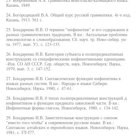
23. Бобровников А.А. Грамматика монгольско-калмыцкого языка.
Казань, 1849.
24. Богородицкий В.А. Общий курс русской грамматики. 4г-е изд.
Казань, 1913. 561 с.
25. Бондаренко И.В. О термине "инфинитив" и его содержании в
разных грамматических традициях, В кн.: Актуальные проблемы
лексикологии и словообразования. Сб. науч. тр. Ново-сибир. ун-
та, 1977, вып. У1, с. 123-133.
26. Бондаренко И.В. Категория субъекта в полипредикативных
конструкциях со специфическими инфинитивными единицами.
-Изв. СО АН СССР. Сер. обществ, наук, Новосибирск: Наука,
1979, вып. 3, с. 147-152.
27. Бондаренко И.В. Синтаксические функции инфинитива в
языках разных систем. В кн.: Народы и языки Сибири.
Новосибирск: Наука, 1980, с. 47-61.
28. Бондаренко И.В, 0 типах полипредикативных конструкций д
инфинитивом в функции предиката зависимой части. В кн.:
Инфинитные формы глагола. Новосибирск, 1980, с. 134-142.
29. Бондаренко И.В. Заместительные конструкции с союзом
"вместо того чтобы" в современном русском языке. В кн.:
Синтаксис алтайских и европейских языков. Новосибирск: Наука,
1981, с. I7I-I77.