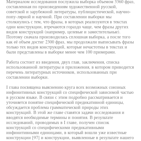
Материалом исследования послужила выборка объемом 3360 фраз,
составленная по произведениям художественной русской,
советской и зарубежной литературы, публицистической, научно-
попу-лярной и научной. При составлении выборки мы
столкнулись с тем, что фразы, в которых реализуются в текстах
одни конструкции, втречаются гораздо чаще, чем фразы других
видов конструкций (например, целевые и заместительные).
Поэтому сначала производилась сплошная выборка, а после того
как её объем достиг 2300 фраз, мы продолжали выписывать фразы
только тех видов конструкций, которые нечастотны в текстах и
были представлены в выборке менее чем 100 примерами.
Работа состоит из введения, двух глав, заключения, списка
использованной литературы и приложения, в котором приводится
перечень литературных источников, использованных при
составлении выборки.
I глава посвящена выяснению круга всех возможных союзных
инфинитивных конструкций со специфической зависимой частью
в русском языке. В связи с этим подробно рассматривается и
уточняется понятие специфической предикативной единицы,
обсуждается проблема грамматической природы этих
конструкций. В этой же главе ставятся задачи исследования и
вводятся необходимые термины и понятия. В результате
исследований, проводимых в I главе, получен список
конструкций со специфическими предикативными
инфинитивными единицами, в который вошли уже известные
конструкции [97] и конструкции, выявленные в результате нашего