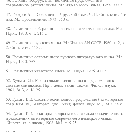
46. Галкина-Федорук Е.М. Безличные предложения в
современном русском языке. М.: Изд-во Моск. ун-та, 1958. 332 с.
47. Гвоздев А.Н. Современный русский язык. Ч. II. Синтаксис. 4-е
изд. М.: Просвещение, 1973. 350 с.
48. Грамматика кабардино-черкесского литературного языка. М.:
Наука, 1970, ч. I, 215 с.
49. Грамматика русского языка. М.: Изд-во АН СССР, I960, т. 2, ч.
2. Синтаксис. 440 с.
50. Грамматика современного русского литературного языка. М.:
Наука, 1970. 767 с.
51. Грамматика хакасского языка. М.: Наука, 1975. 418 с.
52. Хулыга Е.В. Место сложноподчиненного предложения в
системе синтаксиса. Науч. докл. высш. школы. Филол. науки,
1961, № 3, с. 16-25.
53. Гулыга Е.В. Сложноподчиненное предложение (на материале
совр. нем. яз.): Автореф. дис. . канд. филол. наук. М., 1962. 48 с.
54. Гулыга Е.В. Некоторые вопросы теории сложноподчиненного
предложения на материале современного немецкого языка.
-Иностр. яз. в школе, 1968, № I, с. 5-25.