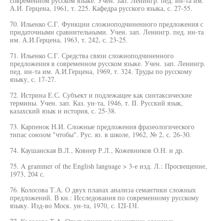
современном русском языке. Учен. зап. Ленингр. пед. ин-та им.
А.И. Герцена, 1961, т. 225. Кафедра русского языка, с. 27-55.
70. Ильенко С.Г. Функции сложноподчиненного предложения с
придаточными сравнительными. Учен. зап. Ленингр. пед. ин-та
им. А.И.Герцена, 1963, т. 242, с. 23-25.
71. Ильенко С.Г. Средства связи сложноподчиненного
предложения в современном русском языке. Учен. зап. Ленингр.
пед. ин-та им. А.И.Герцена, 1969, т. 324. Труды по русскому
языку, с. 17-27.
72. Истрина Е.С. Субъект и подлежащее как синтаксические
термины. Учен. зап. Каз. ун-та, 1946, т. II. Русский язык,
казахский язык и история, с. 25-38.
73. Карпенок Н.И. Сложные предложения фразеологического
типас союзом "чтобы". Рус. яз. в школе, 1962, № 2, с. 26-30.
74. Каушанская В.Л., Ковнер Р.Л., Кожевников О.Н. и др.
75. A grammer of the English language > 3-е изд. Л.: Просвещение,
1973, 204 с.
76. Колосова Т.А. О двух планах анализа семантики сложных
предложений. В кн.: Исследования по современному русскому
языку. Изд-во Моск. ун-та, 1970, с. I2I-I3I.