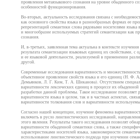
проявления метаязыкового сознания на уровне обыденного соз
особенностей функционирования.
Во-вторых, актуальность исследования связана с необходимо
как основного свойства языка в разнообразных формах ее про
репрезентаций семантики слова рядовыми носителями языка в
и многообразие используемых стратегий семантизации как п
сознания.
И, в-третьих, заявленная тема актуальна в контексте изучени
результата семантизации языковых единиц их свойствами, с 
и ее языковой деятельности, реализуемой в применении различ
другой.
Современные исследования вариативность и множественность
объективное проявление свойств языка и его единиц (Н. Ф. А
Демьянков, Л. Г. Ким, Т. А. Шиканова). Отсутствием специа
вариативности лексических единиц в процессе их обыденной 
разработки данной проблемы. Такое исследование позволяет р
вариативности языка в целом, так и в частных аспектах, свя
вариативности толкования слов и вариативности используемы
Согласно нашей концепции, изучение феномена вариативнос
включить в русло лингвистических исследований, направлен
этого явления. Результаты такого исследования позволят обн
вариативности обыденной семантики слова, а также специфи
характеристиками носителей языка, закономерности семантич
использование лингвистического подхода при изучении семан