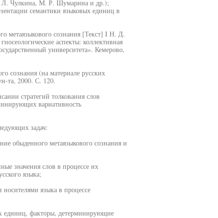
 Л. Чулкина, М. Р. Шумарина и др.);
резентации семантики языковых единиц в
о метаязыкового сознания [Текст] I Н. Д.
 гносеологические аспекты: коллективная
осударственный университета». Кемерово,
ого сознания (на материале русских
н-та, 2000. С. 120.
исании стратегий толкования слов
рминирующих вариативность
ледующих задач:
ние обыденного метаязыкового сознания и
ные значения слов в процессе их
сского языка;
и носителями языка в процессе
ых единиц, факторы, детерминирующие