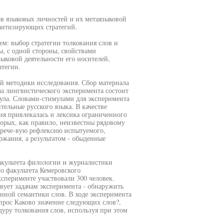
ов языковых личностей и их метаязыковой
антизирующих стратегий.
м: выбор стратегии толкования слов и
, с одной стороны, свойствами
зыковой деятельности его носителей,
тегии.
й методики исследования. Сбор материала
ча лингвистического эксперимента состоит
ула. Словами-стимулами для эксперимента
ельные русского языка. В качестве
ия привлекалась и лексика ограниченного
торых, как правило, неизвестны рядовому
арече-вую рефлексию испытуемого,
ржания, а результатом - обыденные
акультета филологии и журналистики
о факультета Кемеровского
ксперименте участвовали 300 человек.
твует задачам эксперимента - обнаружить
ной семантики слов. В ходе эксперимента
прос Каково значение следующих слов?,
уру толкования слов, используя при этом