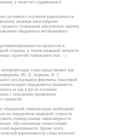
нания, а также его содержания и
стью системного изучения вариативности
явления, включая многообразие
 процессе толкования лексических единиц
роявление обыденного метаязыкового
я детерминированности процессов и
одной стороны, и типом языковой личности
ных стратегий толкования слов, - с
 интерпретации слова представляют как
лефиренко, Ю. Д. Апресян, В. 3.
льного исследования феномена смысловой
семантизации определяется значимость
ешить ее как в русле изучения
занных с описанием проявления
х стратегий.
ти обыденной семантизации необходимо
ных на определение языковой сущности
аружить универсальные закономерности
ческие, обусловленные личностными
еской вариативности. Кроме этого,
тической вариативности слова позволит