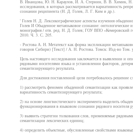
В. Иванцова, Ю. Н. Караулов, И. А. Стернин, В. В. Химик, Н.
исследования, в которых рассматривается вариативность реп
сознании реципиента (Н. Д. Голев, Л. Г. Ким и др.).
' Голев Н. Д. Лексикографические аспекты изучения обыденног
Голев И Обыденное метаязыковое сознание: онтологические и
монография / отв. ред. Н. Д. Голев; ГОУ ВПО «Кемеровский г
2010. Ч. 3. С. 205.
- Ростова А. Н. Метатекст как форма экспликации метаязыков
говоров Сибири) [Текст] / А. Н. Ростова. Томск: Изд-во Том. у
Цель настоящего исследования заключается в выявлении и оп
рядовыми носителями языка и установлении факторов, дете
семантизирующего результата.
Для достижения поставленной цели потребовалось решение с
1) рассмотреть феномен обыденной семантизации как проявле
вариативность семантизирующего результата;
2) на основе лингвистического эксперимента выделить обыден
функционирования в языковом сознании рядового носителя ру
3) выявить стратегии толкования слов, применяемые рядовым
семантизации лексических единиц;
4) определить объектные, обусловленные свойствами языков