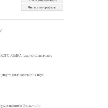
Читать автореферат
а"
О ЯЗЫКА (экспериментальное
ндидата филологических наук
осударственного бюджетного