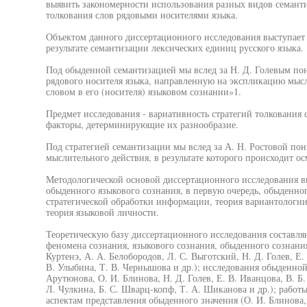
выявить закономерности использования разных видов семант
толкования слов рядовыми носителями языка.
Объектом данного диссертационного исследования выступает 
результате семантизации лексических единиц русского языка.
Под обыденной семантизацией мы вслед за Н. Д. Голевым по
рядового носителя языка, направленную на экспликацию мыс
словом в его (носителя) языковом сознании»1.
Предмет исследования - вариативность стратегий толкования
факторы, детерминирующие их разнообразие.
Под стратегией семантизации мы вслед за А. Н. Ростовой по
мыслительного действия, в результате которого происходит о
Методологической основой диссертационного исследования 
обыденного языкового сознания, в первую очередь, обыденног
стратегической обработки информации, теория вариантологии
теория языковой личности.
Теоретическую базу диссертационного исследования составл
феномена сознания, языкового сознания, обыденного сознания
Куртенэ, А. А. Белобородов, Л. С. Выготский, Н. Д. Голев, Е. 
В. Улыбина, Т. В. Чернышова и др.); исследования обыденной
Арутюнова, О. И. Блинова, Н. Д. Голев, Е. В. Иванцова, В. Б.
Л. Чулкина, Б. С. Шварц-копф, Т. А. Шиканова и др.); рабо
аспектам представления обыденного значения (О. И. Блинова, Р