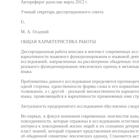
Автореферат разослан марта 2012 г.
Ученый секретарь диссертационного совета
I),
М. А. Осадчий
ОБЩАЯ ХАРАКТЕРИСТИКА РАБОТЫ
Диссертационная работа вписана в контекст современных ис
вариативности языкового функционирования и языковой деятел
исследований, направленных на рассмотрение обыденных тол
реального функционирования лексических единиц в метаязык
языка.
Проблематика данного исследования определяется противореч
одной стороны, единственности формы слова и его нормативн
толковании, а с другой - реальной множественности вариант
языка, проявляющейся в вариативности применяемых ими стр
Актуальность предпринятого исследования обусловлена след
Во-первых, в фокусе внимания современных лингвистов нахо
повседневности, которые отражены в исследованиях естествен
интереса к повседневной жизни людей и их сознанию детерм
пласт знаний, который отражает представления неспециалисто
об обыденной семантике лексических единиц. Становится ак