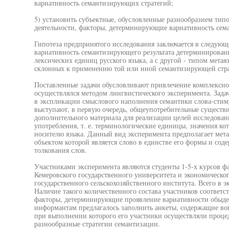
вариативность семантизирующих стратегий;
5) установить субъектные, обусловленные разнообразием тип
деятельности, факторы, детерминирующие вариативность сем
Гипотеза предпринятого исследования заключается в следующе
вариативность семантизирующего результата детерминированы
лексических единиц русского языка, а с другой - типом метая
склонных к применению той или иной семантизирующей стра
Поставленные задачи обусловливают привлечение комплексно
осуществлялся методом лингвистического эксперимента. Зада
в экспликации смыслового наполнения семантики слова-стим
выступают, в первую очередь, общеупотребительные существит
дополнительного материала для реализации целей исследован
употребления, т. е. терминологические единицы, значения ко
носителю языка. Данный вид эксперимента предполагает мет
объектом которой является слово в единстве его формы и соде
толкования слов.
Участниками эксперимента являются студенты 1-5-х курсов ф
Кемеровского государственного университета и экономическог
государственного сельскохозяйственного института. Всего в э
Наличие такого количественного состава участников соответс
факторы, детерминирующие проявление вариативности обыден
информантам предлагалось заполнить анкеты, содержащие во
при выполнении которого его участники осуществляли процед
разнообразные стратегии семантизации.