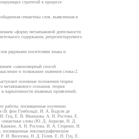
изирующих стратегий в процессе
обыденная семантика слов, выявленная в
нимаем «форму метаязыковой деятельности
лительного содержания, репрезентируемого
 слов рядовыми носителями языка и
нимаем «закономерный способ
смысление и толкование значения слова»2.
выступают основные положения теории
о метаязыкового сознания, теория
 и вариативности языковых проявлений,
яют работы, посвященные изучению
 (В. фон Гумбольдт, И. А. Бодуэн де
Н. Гуц, Е. В. Иванцова, А. Н. Ростова, Е.
 семантики слова (Ю. Д. Апресян, Н. Д.
 Кашкин, А. Н. Ростова, И. А. Стернин, Н.
ты, посвященные лексикографическим
. И. Веселова, Н. Д. Голев, Е. Н. Гуц, Е.