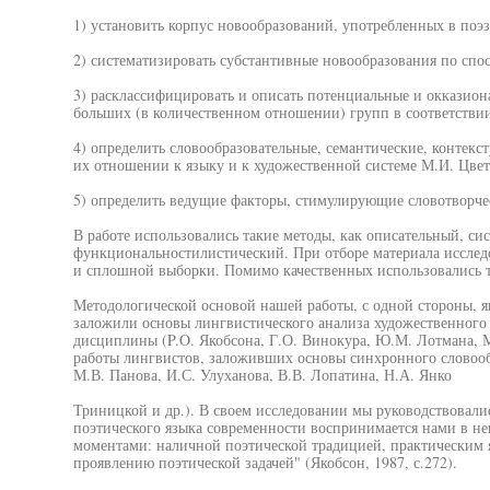
1) установить корпус новообразований, употребленных в поэ
2) систематизировать субстантивные новообразования по спо
3) расклассифицировать и описать потенциальные и окказио
больших (в количественном отношении) групп в соответстви
4) определить словообразовательные, семантические, контекс
их отношении к языку и к художественной системе М.И. Цвет
5) определить ведущие факторы, стимулирующие словотворче
В работе использовались такие методы, как описательный, си
функциональностилистический. При отборе материала исслед
и сплошной выборки. Помимо качественных использовались т
Методологической основой нашей работы, с одной стороны, я
заложили основы лингвистического анализа художественного 
дисциплины (P.O. Якобсона, Г.О. Винокура, Ю.М. Лотмана, М.
работы лингвистов, заложивших основы синхронного словообр
М.В. Панова, И.С. Улуханова, В.В. Лопатина, Н.А. Янко
Триницкой и др.). В своем исследовании мы руководствовали
поэтического языка современности воспринимается нами в не
моментами: наличной поэтической традицией, практическим 
проявлению поэтической задачей" (Якобсон, 1987, с.272).