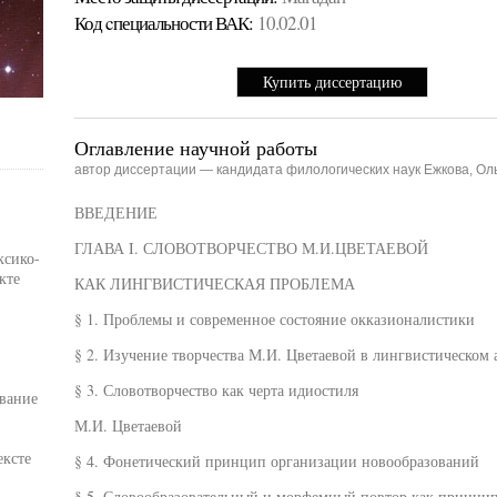
Код cпециальности ВАК:
10.02.01
Купить диссертацию
Оглавление научной работы
автор диссертации — кандидата филологических наук Ежкова, Ол
ВВЕДЕНИЕ
ГЛАВА I. СЛОВОТВОРЧЕСТВО М.И.ЦВЕТАЕВОЙ
ксико-
кте
КАК ЛИНГВИСТИЧЕСКАЯ ПРОБЛЕМА
§ 1. Проблемы и современное состояние окказионалистики
§ 2. Изучение творчества М.И. Цветаевой в лингвистическом 
§ 3. Словотворчество как черта идиостиля
вание
М.И. Цветаевой
ексте
§ 4. Фонетический принцип организации новообразований
§ 5. Словообразовательный и морфемный повтор как принци