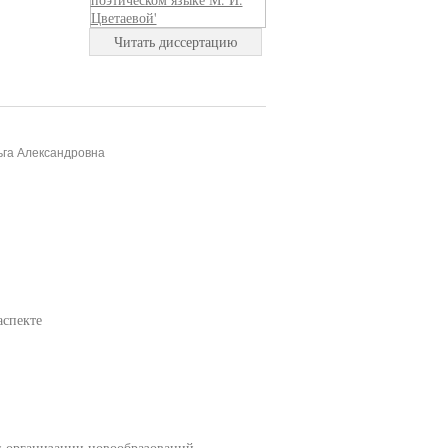
Читать диссертацию
ьга Александровна
аспекте
п организации новообразований