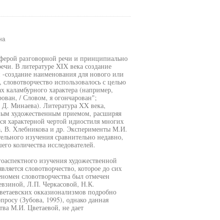
на
 сферой разговорной речи и принципиально
чи. В литературе XIX века создание
и -создание наименования для нового или
 словотворчество использовалось с целью
х каламбурного характера (например,
ван, / Словом, я огончарован";
 Д. Минаева). Литература XX века,
нным художественным приемом, расширяя
тся характерной чертой идиостиля многих
а, В. Хлебникова и др. Эксперименты М.И.
тельного изучения сравнительно недавно,
его количества исследователей.
гоаспектного изучения художественной
вляется словотворчество, которое до сих
феномен словотворчества был отмечен
евзиной, Л.П. Черкасовой, Н.К.
ветаевских окказионализмов подробно
росу (Зубова, 1995), однако данная
ва М.И. Цветаевой, не дает