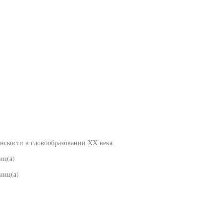
нскости в словообразовании XX века
иц(а)
ниц(а)