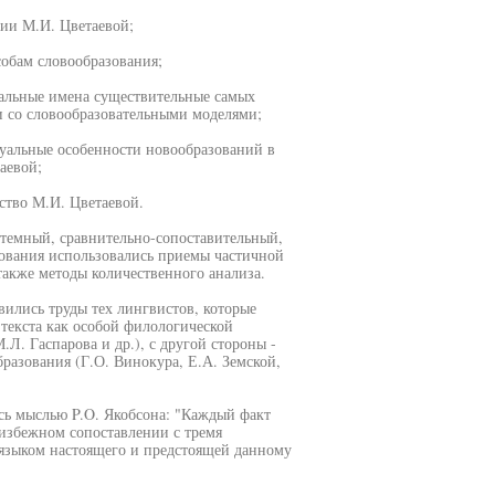
зии М.И. Цветаевой;
собам словообразования;
нальные имена существительные самых
и со словообразовательными моделями;
туальные особенности новообразований в
аевой;
ство М.И. Цветаевой.
стемный, сравнительно-сопоставительный,
ования использовались приемы частичной
акже методы количественного анализа.
вились труды тех лингвистов, которые
текста как особой филологической
Л. Гаспарова и др.), с другой стороны -
азования (Г.О. Винокура, Е.А. Земской,
сь мыслью P.O. Якобсона: "Каждый факт
избежном сопоставлении с тремя
языком настоящего и предстоящей данному