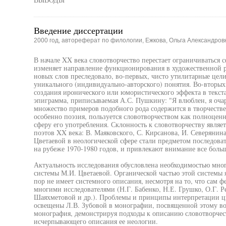
Введение диссертации
2000 год, автореферат по филологии, Ежкова, Ольга Александров
В начале XX века словотворчество перестает ограничиваться
изменяет направление функционирования в художественной ре
новых слов преследовало, во-первых, чисто утилитарные цел
уникального (индивидуально-авторского) понятия. Во-вторых,
создания иронического или юмористического эффекта в текста
эпиграмма, приписываемая А.С. Пушкину: "Я влюблен, я очаро
множество примеров подобного рода содержится в творчестве
особенно поэзия, пользуется словотворчеством как полноце
сферу его употребления. Склонность к словотворчеству являе
поэтов XX века: В. Маяковского, С. Кирсанова, И. Северянин
Цветаевой в неологической сфере стали предметом последова
на рубеже 1970-1980 годов, и привлекают внимание все больш
Актуальность исследования обусловлена необходимостью мно
системы М.И. Цветаевой. Органической частью этой системы я
пор не имеет системного описания, несмотря на то, что сам 
многими исследователями (Н.Г. Бабенко, Н.Е. Грушко, О.Г. Р
Шаяхметовой и др.). Проблемы и принципы интерпретации ц
освещены Л.В. Зубовой в монографии, посвященной этому воп
монография, демонстрируя подходы к описанию словотворчест
исчерпывающего описания ее неологии.