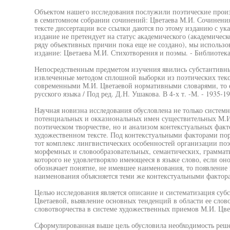
Объектом нашего исследования послужили поэтические прои
в семитомном собрании сочинений: Цветаева М.И. Сочинения: В
тексте диссертации все ссылки даются по этому изданию с ук
издание не претендует на статус академического (академичес
ряду объективных причин пока еще не создано), мы использо
издание: Цветаева М.И. Стихотворения и поэмы. - Библиотека п
Непосредственным предметом изучения явились субстантивны
извлеченные методом сплошной выборки из поэтических текс
современными М.И. Цветаевой нормативными словарями, то е
русского языка / Под ред. Д.Н. Ушакова. В 4-х т. -М. - 1935-19
Научная новизна исследования обусловлена не только систе
потенциальных и окказиональных имен существительных М.И.
поэтическом творчестве, но и анализом контекстуальных фак
художественном тексте. Под контекстуальными факторами п
тот комплекс лингвистических особенностей организации поэ
морфемных и словообразовательных, семантических, граммати
которого не удовлетворяло имеющееся в языке слово, если он
обозначает понятие, не имевшее наименования, то появление 
наименования объясняется теми же контекстуальными фактор
Целью исследования является описание и систематизация суб
Цветаевой, выявление основных тенденций в области ее слово
словотворчества в системе художественных приемов М.И. Цве
Сформулированная выше цель обусловила необходимость реш