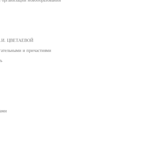
.И. ЦВЕТАЕВОЙ
гательными и причастиями
ть
лами