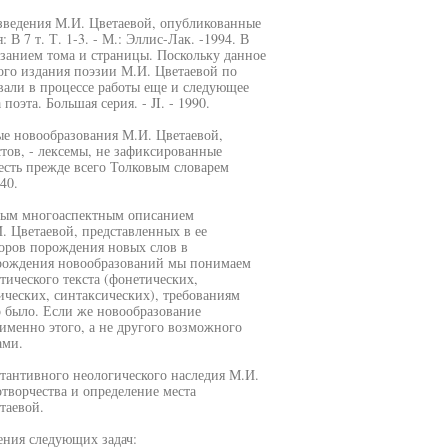
зведения М.И. Цветаевой, опубликованные
 7 т. Т. 1-3. - М.: Эллис-Лак. -1994. В
азанием тома и страницы. Поскольку данное
кого издания поэзии М.И. Цветаевой по
вали в процессе работы еще и следующее
оэта. Большая серия. - JI. - 1990.
е новообразования М.И. Цветаевой,
тов, - лексемы, не зафиксированные
сть прежде всего Толковым словарем
40.
мным многоаспектным описанием
 Цветаевой, представленных в ее
торов порождения новых слов в
орождения новообразований мы понимаем
тического текста (фонетических,
ческих, синтаксических), требованиям
о было. Если же новообразование
именно этого, а не другого возможного
ами.
стантивного неологического наследия М.И.
творчества и определение места
таевой.
ения следующих задач: