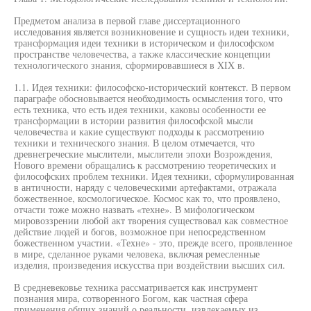
Предметом анализа в первой главе диссертационного
исследования является возникновение и сущность идеи техники,
трансформация идеи техники в историческом и философском
пространстве человечества, а также классические концепции
технологического знания, сформировавшиеся в XIX в.
1.1. Идея техники: философско-исторический контекст. В первом
параграфе обосновывается необходимость осмысления того, что
есть техника, что есть идея техники, каковы особенности ее
трансформации в истории развития философской мысли
человечества и какие существуют подходы к рассмотрению
техники и технического знания. В целом отмечается, что
древнегреческие мыслители, мыслители эпохи Возрождения,
Нового времени обращались к рассмотрению теоретических и
философских проблем техники. Идея техники, сформулированная
в античности, наряду с человеческими артефактами, отражала
божественное, космологическое. Космос как то, что проявлено,
отчасти тоже можно назвать «техне». В мифологическом
мировоззрении любой акт творения существовал как совместное
действие людей и богов, возможное при непосредственном
божественном участии. «Техне» - это, прежде всего, проявленное
в мире, сделанное руками человека, включая ремесленные
изделия, произведения искусства при воздействии высших сил.
В средневековье техника рассматривается как инструмент
познания мира, сотворенного Богом, как частная сфера
применения общих знаний о реальности, извлекаемых из