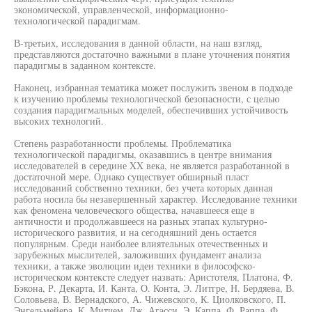
экономической, управленческой, информационно-
технологической парадигмам.
В-третьих, исследования в данной области, на наш взгляд,
представляются достаточно важными в плане уточнения понятия
парадигмы в заданном контексте.
Наконец, избранная тематика может послужить звеном в подходе
к изучению проблемы технологической безопасности, с целью
создания парадигмальных моделей, обеспечивших устойчивость
высоких технологий.
Степень разработанности проблемы. Проблематика
технологической парадигмы, оказавшись в центре внимания
исследователей в середине XX века, не является разработанной в
достаточной мере. Однако существует обширный пласт
исследований собственно техники, без учета которых данная
работа носила бы незавершенный характер. Исследование техники
как феномена человеческого общества, начавшееся еще в
античности и продолжавшееся на разных этапах культурно-
исторического развития, и на сегодняшний день остается
популярным. Среди наиболее влиятельных отечественных и
зарубежных мыслителей, заложивших фундамент анализа
техники, а также эволюции идеи техники в философско-
историческом контексте следует назвать: Аристотеля, Платона, Ф.
Бэкона, Р. Декарта, И. Канта, О. Конта, Э. Литгре, Н. Бердяева, В.
Соловьева, В. Вернадского, А. Чижевского, К. Циолковского, П.
Энгельмейера, К. Митчем, Дж. Агасси, Э. Каппа, Ф. Раппа, Ф.