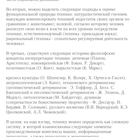
Во-вторых, можно выделить следующие подходы к оценке
функциональной природы техники: натуралистический (человек
вынужден компенсировать техникой недостаток своих органов по
сравнению с животными); волевой, согласно которому человек
реализует свою волю к власти на всех уровнях посредством
техники; естественнонаучный (техника -прикладная наука);
рациональный (техника - сознательно регулируемая деятельность
человека).
В-третьих, существуют следующие историко-философские
концепты интерпретации техники: античная (Платон,
Аристотель), новоевропейская (Ф. Бэкон, Р. Декарт),
позитивистская (О. Конт), марксистская (К. Маркс),
кризиса культуры (О. Шпенглер, К. Ясперс, X. Ортега-и-Гассет),
антропологическая (Э. Капп), технического детерминизма
(оптимистический детерминизм - Э. Тоффлер, Д. Белл, С.
Бжезинский и пессимистический детерминизм - Ж. Эллюль, Д.
Медоуз), онтологическая (М. Хайдеггер), духовная
(сопричастности божественному творчеству - Ф. Дессауэр, Н.
Бердяев, В. Соловьев), русского космизма (В.И. Вернадский, К.Э.
Циолковский, А.Л. Чижевский).
В целом, на наш взгляд, технику можно определить как сложную
систему, в которой взаимосвязаны следующие элементы:
производственные комплексы машин, информационные
технологии, а также технологии в экономических,