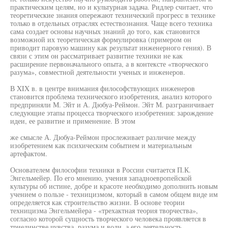
практическим целям, но и культурная задача. Ридлер считает, что
теоретические знания опережают технический прогресс в технике
только в отдельных отраслях естествознания. Чаще всего техника
сама создает основы научных знаний до того, как становится
возможной их теоретическая формулировка (примером он
приводит паровую машину как результат инженерного гения). В
связи с этим он рассматривает развитие техники не как
расширение первоначального опыта, а в контексте «творческого
разума», совместной деятельности ученых и инженеров.
В XIX в. в центре внимания философствующих инженеров
становится проблема технического изобретения, анализ которого
предприняли М. Эйт и А. Дюбуа-Реймон. Эйт М. разграничивает
следующие этапы процесса творческого изобретения: зарождение
идеи, ее развитие и применение. В этом
же смысле А. Дюбуа-Реймон прослеживает различие между
изобретением как психическим событием и материальным
артефактом.
Основателем философии техники в России считается П.К.
Энгельмейер. По его мнению, учения западноевропейской
культуры об истине, добре и красоте необходимо дополнить новым
учением о пользе - техницизмом, который в самом общем виде им
определяется как строительство жизни. В основе теории
техницизма Энгельмейера - «трехактная теория творчества»,
согласно которой сущность творческого человека проявляется в
триединстве чувства, разума и воли, а его деятельность