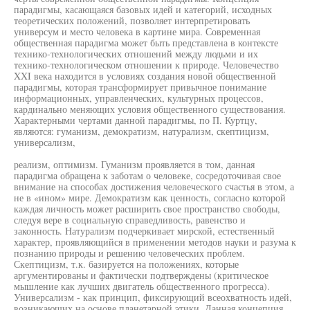
парадигмы, касающаяся базовых идей и категорий, исходных
теоретических положений, позволяет интерпретировать
универсум и место человека в картине мира. Современная
общественная парадигма может быть представлена в контексте
технико-технологических отношений между людьми и их
технико-технологическом отношении к природе. Человечество
XXI века находится в условиях создания новой общественной
парадигмы, которая трансформирует привычное понимание
информационных, управленческих, культурных процессов,
кардинально меняющих условия общественного существования.
Характерными чертами данной парадигмы, по П. Куртцу,
являются: гуманизм, демократизм, натурализм, скептицизм,
универсализм,
реализм, оптимизм. Гуманизм проявляется в том, данная
парадигма обращена к заботам о человеке, сосредоточивая свое
внимание на способах достижения человеческого счастья в этом, а
не в «ином» мире. Демократизм как ценность, согласно которой
каждая личность может расширить свое пространство свободы,
следуя вере в социальную справедливость, равенство и
законность. Натурализм подчеркивает мирской, естественный
характер, проявляющийся в применении методов науки и разума к
познанию природы и решению человеческих проблем.
Скептицизм, т.к. базируется на положениях, которые
аргументированы и фактически подтверждены (критическое
мышление как лучших двигатель общественного прогресса).
Универсализм - как принцип, фиксирующий всеохватность идей,
возникающих на основе планетарной этики. Данная концепция,