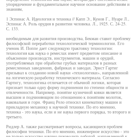
упорядочение и фундаментальное научное основание действиям и
знаниям,
1 Эспинас А. Идеология и техника // Капп Э., Кунов Г., Нуаре Л.,
Эспинас А. Роль орудия в развитии человека. Л., 1925. С. 24-25.
С. 133.
необходимым для развития производства, Бекман ставит проблему
философской переработки технологической терминологии. Его
ученик И. Поппе дает следующую трактовку технологии:
технология как наука о ремеслах имеет предметом описание и
объяснение производств, инструментов, машин и орудий,
употребляемых при обработке грубых материалов в разных
ремесленных заведениях, фабриках и заводах. Эрнст Гартиг
призывал к созданию новой науки «технологики», направленной
на логическую разработку технического материала. Согласно
Гартигу, технологика отличается от обычной логики, которая
признает только одну форму подчинения по степени общности и
отвлеченности. Например, понятие кузнечной ковки является
высшим и подчиняющим по отношению к понятиям молоток,
наковальня и горн. Франц Рело относил кинематику машин и
прикладную механику к научной технике. По его мнению,
техника - это наука, если и не наука первого порядка, то второго и
третьего.
Ридлер А. также рассматривает вопросы, касающиеся проблем
философии техники. По его мнению, инженерное искусство - это
не только искусство научно руководить работой, направленной к