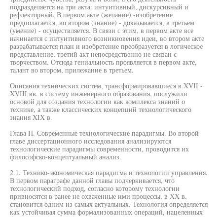
подразделяется на три акта: интуитивный, дискурсивный и
рефлекторный. В первом акте (желание) -изобретение
предполагается, во втором (знание) - доказывается, в третьем
(умение) - осуществляется. В связи с этим, в первом акте все
начинается с интуитивного возникновения идеи, во втором акте
разрабатывается план и изобретение преобразуется в логическое
представление, третий акт непосредственно не связан с
творчеством. Отсюда гениальность проявляется в первом акте,
талант во втором, прилежание в третьем.
Описания технических систем, трансформировавшиеся в XVII -
XVIII вв. в систему инженерного образования, послужили
основой для создания технологии как комплекса знаний о
технике, а также классических концепций технологического
знания XIX в.
Глава П. Современные технологические парадигмы. Во второй
главе диссертационного исследования анализируются
технологические парадигмы современности, проводится их
философско-концептуальный анализ.
2.1. Технико-экономическая парадигма и технологии управления.
В первом параграфе данной главы подчеркивается, что
технологический подход, согласно которому технологии
привносятся в ранее не охваченные ими процессы, в XX в.
становится одним из самых актуальных. Технология определяется
как устойчивая сумма формализованных операций, нацеленных