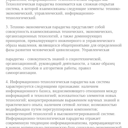
Технологическая парадигма понимается как сложная открытая
система, в которой взаимосвязаны следующие элементы: технико-
экономический, управленческий, информационно-
технологический.
3. Технико-экономическая парадигма представляет собой
совокупность взаимосвязанных технических, экономических,
организационных технологий, а также доминирующих
принципов, превалирующего инженерного и управленческого
образа мышления, являющихся общепринятыми для определенной
фазы развития человеческой цивилизации. Управленческая
парадигма - совокупность знаний о социотехнической,
организационной, руководящей деятельности, а также образец
приемов, способов и алгоритмов работы, правил
самоорганизации.
4. Информационно-технологическая парадигма как система
характеризуется следующими признаками: наличием
информационного базиса, видоизменяющего отношения между
информацией и технологией; всеохватностью элементов новых
технологий; концентрированным выражением научных знаний и
практического опыта; наличием сетевой логики; возможностью
модификации путем перегруппировки компонентов;
конвергенцией технологий в высокоинтегрированной системе.
Информационно-технологическая парадигма отражает
современную тенденцию информационапизма, превращающегося
в новую материально-техническую базу социально-экономической