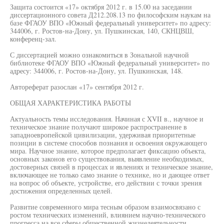
Защита состоится «17» октября 2012 г. в 15.00 на заседании
диссертационного совета Д212.208.13 по философским наукам на
базе ФГАОУ ВПО «Южный федеральный университет» по адресу:
344006, г. Ростов-на-Дону, ул. Пушкинская, 140, СКНЦВШ,
конференц-зал.
С диссертацией можно ознакомиться в Зональной научной
библиотеке ФГАОУ ВПО «Южный федеральный университет» по
адресу: 344006, г. Ростов-на-Дону, ул. Пушкинская, 148.
Автореферат разослан «17» сентября 2012 г.
ОБЩАЯ ХАРАКТЕРИСТИКА РАБОТЫ
Актуальность темы исследования. Начиная с XVII в., научное и
техническое знание получают широкое распространение в
западноевропейской цивилизации, удерживая приоритетные
позиции в системе способов познания и освоения окружающего
мира. Научное знание, которое предполагает фиксацию объекта,
основных законов его существования, выявление необходимых,
достоверных связей в процессах и явлениях и техническое знание,
включающее не только само знание о технике, но и дающее ответ
на вопрос об объекте, устройстве, его действии с точки зрения
достижения определенных целей.
Развитие современного мира тесным образом взаимосвязано с
ростом технических изменений, влиянием научно-технического
прогресса на все сферы общественной жизнедеятельности.