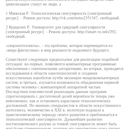
цивилизации станут не люди, а
1 Маевская Р. Технологическая сингулярность [электронный
ресурс]. - Режим доступа: http://vk.com/notes2351347, свободный.
2 Курцвэнп Р. Университет для грядущей сингулярности
[электронный ресурс]. - Режим доступа: http://smart-ru.info/292,
свободный.
«сверхинтеллекты», - эта проблема, которая перемещается из
«мира фантастики» в мир реальности недалекого будущего.
Существуют следующие предпосылки для реализации подобной
ситуации: во-первых, появляются компьютерные программные
обеспечения с генетическими алгоритмами; во-вторых, проводятся
исследования в области нанотехнологий и создания
искусственных наноботов путём эволюции микрокомпьютерных
систем; в-третьих, изучается возможность объединения нервной
системы человека с компьютерной аппаратной частью.
Последствия повсеместной реализации данных программ
спрогнозировать с достаточной долей вероятности теперь уже
невозможно, как и остановить нарастание технологических
достижений. По мнению специалистов в области искусственного
интеллекта, человечество в XXI в. вплотную подошло к
трансчеловеческому периоду своего развития и приближается к
технологической сингулярности. Дальнейшее развитие
постчеловеческого разума за точкой сингулярности может быть
ещё более стремительным, поэтому его перспективы пока трудно