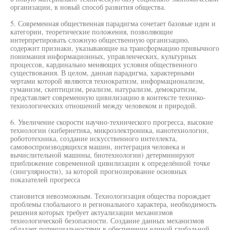
организации, в новый способ развития общества.
5. Современная общественная парадигма сочетает базовые идеи и
категории, теоретические положения, позволяющие
интерпретировать сложную общественную организацию,
содержит признаки, указывающие на трансформацию привычного
понимания информационных, управленческих, культурных
процессов, кардинально меняющих условия общественного
существования. В целом, данная парадигма, характерными
чертами которой являются технократизм, информационализм,
гуманизм, скептицизм, реализм, натурализм, демократизм,
представляет современную цивилизацию в контексте технико-
технологических отношений между человеком и природой.
6. Увеличение скорости научно-технического прогресса, высокие
технологии (кибернетика, микроэлектроника, нанотехнологии,
робототехника, создание искусственного интеллекта,
самовоспроизводящихся машин, интеграция человека и
вычислительной машины, биотехнологии) детерминируют
приближение современной цивилизации к определённой точке
(сингулярности), за которой прогнозирование основных
показателей прогресса
становится невозможным. Технологизация общества порождает
проблемы глобального и регионального характера, необходимость
решения которых требует актуализации механизмов
технологической безопасности. Создание данных механизмов
обладает потенциальностями в обеспечении единой глобальной