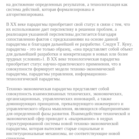
на достижение определенных результатов, а технологизация как
система действий, которая формализирована и
алгоритмизирована.
В XX веке парадигмы приобретают свой статус в связи с тем, что
их использование дает перспективу в решении проблем, а
реализация указанной перспективы достигается благодаря
сопоставлению фактов с предсказаниями на основе данной
парадигмы и благодаря дальнейшей ее разработке. Следуя Т. Куну,
парадигма - это не только образец, «она представляет собой объект
для дальнейшей разработки и конкретизации в новых или более
трудных условиях»1. В XX веке технологическая парадигма
приобретает статус научно-практического применения, что в
совокупности формирует модели технико-экономической
парадигмы, парадигмы управления, информационно-
технологической парадигмы.
Технико-экономическая парадигма представляет собой
совокупность взаимосвязанных технических, экономических,
организационных, управленческих инноваций, а также
доминирующих принципов, превалирующего инженерного и
управленческого образа мышления, являющихся общепринятыми
для определенной фазы развития. Взаимодействие технической и
экономической сфер приводит к «вызреванию» в недрах
структурированной системы новой технико-экономической
парадигмы, которая вытесняет старые социальные и
институциональные механизмы, не соответствующие новой
структуре.