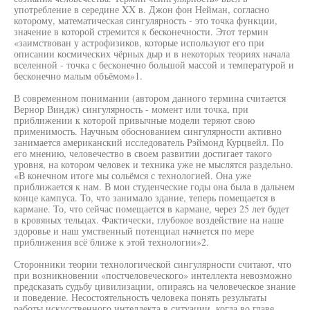
употребление в середине XX в. Джон фон Нейман, согласно
которому, математическая сингулярность - это точка функции,
значение в которой стремится к бесконечности. Этот термин
«заимствован у астрофизиков, которые используют его при
описании космических чёрных дыр и в некоторых теориях начала
вселенной - точка с бесконечно большой массой и температурой и
бесконечно малым объёмом»1.
В современном понимании (автором данного термина считается
Вернор Виндж) сингулярность - момент или точка, при
приближении к которой привычные модели теряют свою
применимость. Научным обоснованием сингулярности активно
занимается американский исследователь Рэймонд Курцвейл. По
его мнению, человечество в своем развитии достигает такого
уровня, на котором человек и техника уже не мыслятся раздельно.
«В конечном итоге мы сольёмся с технологией. Она уже
приближается к нам. В мои студенческие годы она была в дальнем
конце кампуса. То, что занимало здание, теперь помещается в
кармане. То, что сейчас помещается в кармане, через 25 лет будет
в кровяных тельцах. Фактически, глубокое воздействие на наше
здоровье и наш умственный потенциал начнется по мере
приближения всё ближе к этой технологии»2.
Сторонники теории технологической сингулярности считают, что
при возникновении «постчеловеческого» интеллекта невозможно
предсказать судьбу цивилизации, опираясь на человеческое знание
и поведение. Несостоятельность человека понять результаты
работы искусственного интеллекта в ситуации, когда во главе