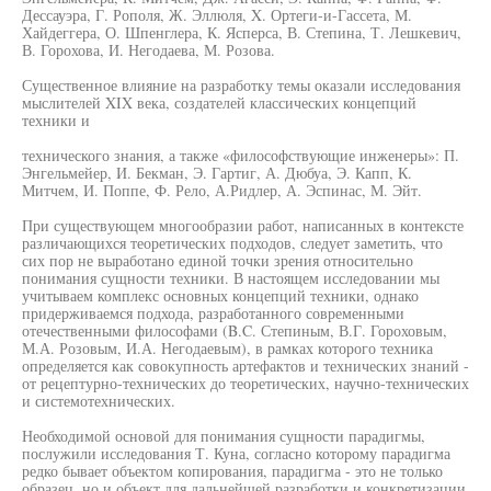
Дессауэра, Г. Рополя, Ж. Эллюля, X. Ортеги-и-Гассета, М.
Хайдеггера, О. Шпенглера, К. Ясперса, В. Степина, Т. Лешкевич,
В. Горохова, И. Негодаева, М. Розова.
Существенное влияние на разработку темы оказали исследования
мыслителей XIX века, создателей классических концепций
техники и
технического знания, а также «философствующие инженеры»: П.
Энгельмейер, И. Бекман, Э. Гартиг, А. Дюбуа, Э. Капп, К.
Митчем, И. Поппе, Ф. Рело, А.Ридлер, А. Эспинас, М. Эйт.
При существующем многообразии работ, написанных в контексте
различающихся теоретических подходов, следует заметить, что
сих пор не выработано единой точки зрения относительно
понимания сущности техники. В настоящем исследовании мы
учитываем комплекс основных концепций техники, однако
придерживаемся подхода, разработанного современными
отечественными философами (B.C. Степиным, В.Г. Гороховым,
М.А. Розовым, И.А. Негодаевым), в рамках которого техника
определяется как совокупность артефактов и технических знаний -
от рецептурно-технических до теоретических, научно-технических
и системотехнических.
Необходимой основой для понимания сущности парадигмы,
послужили исследования Т. Куна, согласно которому парадигма
редко бывает объектом копирования, парадигма - это не только
образец, но и объект для дальнейшей разработки и конкретизации