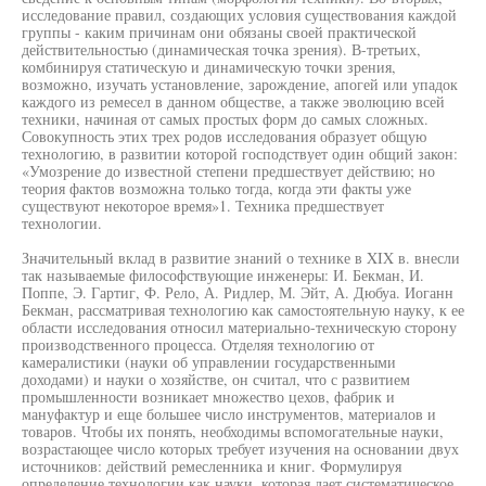
исследование правил, создающих условия существования каждой
группы - каким причинам они обязаны своей практической
действительностью (динамическая точка зрения). В-третьих,
комбинируя статическую и динамическую точки зрения,
возможно, изучать установление, зарождение, апогей или упадок
каждого из ремесел в данном обществе, а также эволюцию всей
техники, начиная от самых простых форм до самых сложных.
Совокупность этих трех родов исследования образует общую
технологию, в развитии которой господствует один общий закон:
«Умозрение до известной степени предшествует действию; но
теория фактов возможна только тогда, когда эти факты уже
существуют некоторое время»1. Техника предшествует
технологии.
Значительный вклад в развитие знаний о технике в XIX в. внесли
так называемые философствующие инженеры: И. Бекман, И.
Поппе, Э. Гартиг, Ф. Рело, А. Ридлер, М. Эйт, А. Дюбуа. Иоганн
Бекман, рассматривая технологию как самостоятельную науку, к ее
области исследования относил материально-техническую сторону
производственного процесса. Отделяя технологию от
камералистики (науки об управлении государственными
доходами) и науки о хозяйстве, он считал, что с развитием
промышленности возникает множество цехов, фабрик и
мануфактур и еще большее число инструментов, материалов и
товаров. Чтобы их понять, необходимы вспомогательные науки,
возрастающее число которых требует изучения на основании двух
источников: действий ремесленника и книг. Формулируя
определение технологии как науки, которая дает систематическое