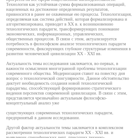
Технология как устойчивая сумма формализованных операций,
нацеленных на достижение определенных результатов,
привносится в ранее не охваченные ею процессы. Технологизация,
определяемая как система действий, которая формализирована и
алгоритмизирована, приводит в XX в. к возникновению
технологических парадигм, трансформирующих понимание
экономических, информационных, управленческих,
общественных процессов. В связи с этим, актуализируется
потребность в философском анализе технологических парадигм
современности, фиксирующих глубокие структурные изменения в
развитии человеческой цивилизации XX - XXI вв.
Актуальность темы исследования заключается, во-первых, в
важности осмысления многогранной проблемы технологизации
современного общества. Модернизация ставит на повестку дня
вопрос о технологической сингулярности. Данное обстоятельство
диктует необходимость создания новой технологической
парадигмы, способствующей формированию стратегического
видения перспектив современной цивилизации. В связи с этим,
представляется чрезвычайно актуальным философско-
концептуальный анализ уже
существующих современных технологических парадигм,
предпринятый в данном исследовании.
Другой фактор актуальности темы заключается в комплексном
рассмотрении технологических парадигм XX - XXI вв. и
выявлении специфических черт, присущих технико-