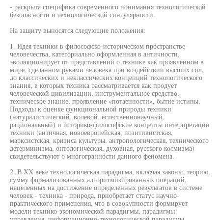
- раскрыта специфика современного понимания технологической
безопасности и технологической сингулярности.
На защиту выносятся следующие положения:
1. Идея техники в философско-историческом пространстве
человечества, категориально оформленная в античности,
эволюционирует от представлений о технике как проявленном в
мире, сделанном руками человека при воздействии высших сил,
до классических и неклассических концепций технологического
знания, в которых техника рассматривается как продует
человеческой цивилизации, инструментальное средство,
техническое знание, проявление «потаенности», бытие истины.
Подходы к оценке функциональной природы техники
(натуралистический, волевой, естественнонаучный,
рациональный) и историко-философские концепты интерпретации
техники (античная, новоевропейская, позитивистская,
марксистская, кризиса культуры, антропологическая, технического
детерминизма, онтологическая, духовная, русского космизма)
свидетельствуют о многогранности данного феномена.
2. В XX веке технологическая парадигма, включая законы, теорию,
сумму формализованных алгоритмизированных операций,
нацеленных на достижение определенных результатов в системе
человек - техника - природа, приобретает статус научно-
практического применения, что в совокупности формирует
модели технико-экономической парадигмы, парадигмы
управления, информационно-технологической парадигмы.