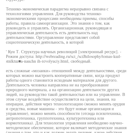
Технико-экономическая парадигма неразрывно связана с
технологиями управления. Для руководства технико-
экономическими процессами необходимы приемы, способы
работы, правила самоорганизации. Это знания о том, как
руководить и управлять. Организационная, руководящая и
управленческая деятельность есть деятельность над
деятельностями. Оргуправление представляет собой
социотехническую деятельность, в которой
' Кун Т. Структура научных революций [электронный ресурс]. -
Режим доступа: http://webreading.ru/sci_/sciJhilosophy/tomas-kшl-
stnlktш■a-nauchn ih-revolyuciy.html, свободный.
есть сложные «мозаики» отношений между деятельностями, среди
которых можно выстроить кооперативные связи, когда продукт
работы одного становится исходным материалом для другого.
Деятельность человека направлена не на преобразование
природного материала, а на организацию деятельности других
людей, на руководство такой деятельностью или на управление. В
этом случае воздействие осуществляется на цели, знания, на
операции, действия через технологизацию (можно менять орудия
и средства, новые машины - это будут новые организация и
управление), можно менять способности (отсюда психотехника,
антропотехника, группотехника, культуротехника или
нормотехника). Для технологии управления необходимо научно-
методическое обеспечение, которое включает методические знания
(знания о том, что и как должен делать человек, какие действия