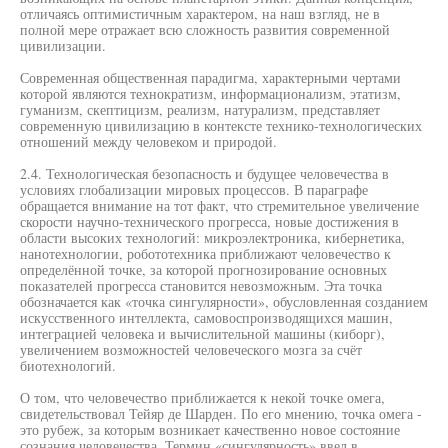
отличаясь оптимистичным характером, на наш взгляд, не в
полной мере отражает всю сложность развития современной
цивилизации.
Современная общественная парадигма, характерными чертами
которой являются технократизм, информационализм, этатизм,
гуманизм, скептицизм, реализм, натурализм, представляет
современную цивилизацию в контексте технико-технологических
отношений между человеком и природой.
2.4. Технологическая безопасность и будущее человечества в
условиях глобализации мировых процессов. В параграфе
обращается внимание на тот факт, что стремительное увеличение
скорости научно-технического прогресса, новые достижения в
области высоких технологий: микроэлектроника, кибернетика,
нанотехнологии, робототехника приближают человечество к
определённой точке, за которой прогнозирование основных
показателей прогресса становится невозможным. Эта точка
обозначается как «точка сингулярности», обусловленная созданием
искусственного интеллекта, самовоспроизводящихся машин,
интеграцией человека и вычислительной машины (киборг),
увеличением возможностей человеческого мозга за счёт
биотехнологий.
О том, что человечество приближается к некой точке омега,
свидетельствовал Тейяр де Шарден. По его мнению, точка омега -
это рубеж, за которым возникает качественно новое состояние
сознания человечества. Термин «сингулярность» ввел в