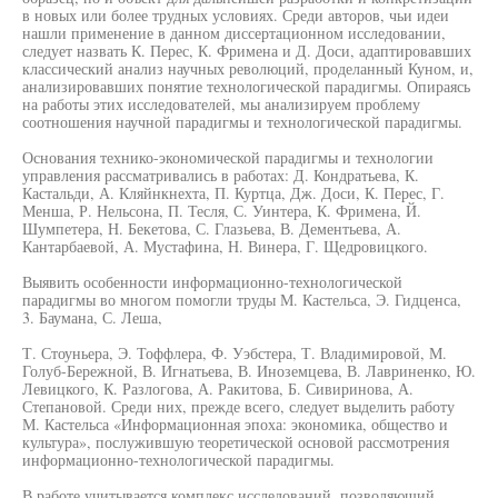
в новых или более трудных условиях. Среди авторов, чьи идеи
нашли применение в данном диссертационном исследовании,
следует назвать К. Перес, К. Фримена и Д. Доси, адаптировавших
классический анализ научных революций, проделанный Куном, и,
анализировавших понятие технологической парадигмы. Опираясь
на работы этих исследователей, мы анализируем проблему
соотношения научной парадигмы и технологической парадигмы.
Основания технико-экономической парадигмы и технологии
управления рассматривались в работах: Д. Кондратьева, К.
Кастальди, А. Кляйнкнехта, П. Куртца, Дж. Доси, К. Перес, Г.
Менша, Р. Нельсона, П. Тесля, С. Уинтера, К. Фримена, Й.
Шумпетера, Н. Бекетова, С. Глазьева, В. Дементьева, А.
Кантарбаевой, А. Мустафина, Н. Винера, Г. Щедровицкого.
Выявить особенности информационно-технологической
парадигмы во многом помогли труды М. Кастельса, Э. Гидценса,
3. Баумана, С. Леша,
Т. Стоуньера, Э. Тоффлера, Ф. Уэбстера, Т. Владимировой, М.
Голуб-Бережной, В. Игнатьева, В. Иноземцева, В. Лавриненко, Ю.
Левицкого, К. Разлогова, А. Ракитова, Б. Сивиринова, А.
Степановой. Среди них, прежде всего, следует выделить работу
М. Кастельса «Информационная эпоха: экономика, общество и
культура», послужившую теоретической основой рассмотрения
информационно-технологической парадигмы.
В работе учитывается комплекс исследований, позволяющий