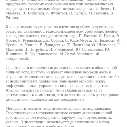
представить проблему соотношения понятий технологическая
парадигма и современная общественная парадигма: Д. Белла, Г.
Маркузе, Э. Тоффлера, К. Фуэнтеса, П. Куртца, М. Германа, В.
Розина.
К числу значимых результатов изучения проблем современного
общества, связанных с технологизацией всех сфер общественной
жизнедеятельности, следует отнести идеи П. Рассела, С. Грофа, Э.
Ласло, Р. Курцвэйла, Дж. Сороса, С. Кара-Мурзы, А. Неклессы, А.
Урсула, А. Уткина, В. Давидовича, Т. Лешкевич, О. Штомпеля, Р.
Маевской, Н. Потрубача, Л. Романовой, Ю. Согомонова, Ю.
Шишкова, В. Бакштановского, М. Голуб-Бережной, Ф.
Зиятдиновой.
Однако новая историческая реальность оказывается объяснённой
лишь отчасти, поэтому назревает очевидная необходимость в
изучении технологических парадигм современности с тем, чтобы
трансформировать привычное понимание экономических,
информационных, управленческих, социальных процессов.
Анализ литературы показал, что выбранная тематика не
рассматривалась комплексно, что дает возможность рассматривать
цель данного исследования как новационную.
Методологические и теоретические основания исследования.
Теоретическую и методологическую основу диссертационной
работы составили исследования зарубежных и отечественных
ученых. В диссертации используется диалектический метод,
позволяющий выявить наиболее общие