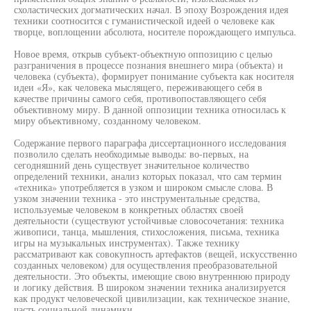
схоластических догматических начал. В эпоху Возрождения идея
техники соотносится с гуманистической идеей о человеке как
творце, воплощении абсолюта, носителе порождающего импульса.
Новое время, открыв субъект-объектную оппозицию с целью
разграничения в процессе познания внешнего мира (объекта) и
человека (субъекта), формирует понимание субъекта как носителя
идеи «Я», как человека мыслящего, переживающего себя в
качестве причины самого себя, противопоставляющего себя
объективному миру. В данной оппозиции техника относилась к
миру объективному, созданному человеком.
Содержание первого параграфа диссертационного исследования
позволило сделать необходимые выводы: во-первых, на
сегодняшний день существует значительное количество
определений техники, анализ которых показал, что сам термин
«техника» употребляется в узком и широком смысле слова. В
узком значении техника - это инструментальные средства,
используемые человеком в конкретных областях своей
деятельности (существуют устойчивые словосочетания: техника
живописи, танца, мышления, стихосложения, письма, техника
игры на музыкальных инструментах). Также технику
рассматривают как совокупность артефактов (вещей, искусственно
созданных человеком) для осуществления преобразовательной
деятельности. Это объекты, имеющие свою внутреннюю природу
и логику действия. В широком значении техника анализируется
как продукт человеческой цивилизации, как техническое знание,
часть социальной динамики.