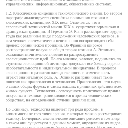
управленческих, информационных, общественных системах.
1.2. Классические концепции технологического знания. Во втором
параграфе анализируется специфика понимания техники в
классических концепциях XIX века. Отмечается, что в
европейской технической мысли XIX в. существует германская и
французская традиции. В Германии Э. Капп рассматривает орудия
труда как различные виды продолжения человеческих органов, в
чем человек систематически неосознанно воспроизводит себя
процесс органической проекции. Во Франции широкое
распространение получила общая теория техники А. Эспинаса,
оказавшая значительное влияние на распространение
эволюционистских идей. По его мнению, человек, поднимаясь по
ступеням эволюционной лестницы, допускает все большую долю
изобретательности и индивидуальной инициативы. В процессе
эволюционного развития наследственность и изменчивость
играют значительную роль. А. Эспинас разграничивает такие
понятия как праксеология и технология. Праксеология - это наука
о самых общих формах и самых высших принципах действия всех
живых существ. Технология - совокупность практических правил
искусства и техники, развивающихся в зрелых человеческих
обществах, на определенной ступени цивилизации.
По Эспинасу, технология включает три рода проблем, в
зависимости от трех точек зрения, с которых можно рассматривать
технику. Во-первых, аналитическое описание ремесел в том виде,
в каком они существуют в данный момент, определение их видов,
сведение к основным типам (морфология техники). Во-вторых,