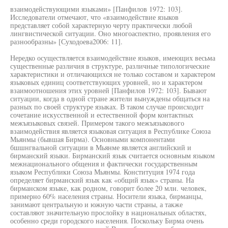
взаимодействующими языками» [Панфилов 1972: 103].
Исследователи отмечают, что «взаимодействие языков
представляет собой характерную черту практически любой
лингвистической ситуации. Оно многоаспектно, проявления его
разнообразны» [Суходоева2006: 11].
Нередко осуществляется взаимодействие языков, имеющих весьма
существенные различия в структуре, различные типологические
характеристики и отличающихся не только составом и характером
языковых единиц соответствующих уровней, но и характером
взаимоотношения этих уровней [Панфилов 1972: 103]. Бывают
ситуации, когда в одной стране жители вынуждены общаться на
разных по своей структуре языках. В таком случае происходит
сочетание искусственной и естественной форм контактных
межъязыковых связей. Примером такого межъязыкового
взаимодействия является языковая ситуация в Республике Союза
Мьянмы (бывшая Бирма). Основными компонентами
бшшнгвальной ситуации в Мьянме является английский и
бирманский языки. Бирманский язык считается основным языком
межнационального общения и фактически государственным
языком Республики Союза Мьянмы. Конституция 1974 года
определяет бирманский язык как «общий язык» страны. На
бирманском языке, как родном, говорит более 20 млн. человек,
примерно 60% населения страны. Носители языка, бирманцы,
занимают центральную и южную части страны, а также
составляют значительную прослойку в национальных областях,
особенно среди городского населения. Поскольку Бирма очень