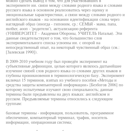
можно сделать вывод о том, что для участвовавших в
эксперименте ии. связи между словами родного языка и словами
русского языка в основном реализоватись через оценку и
эмоциональные характеристики, а связи между словами родного и
английского языков - на основании идентификации слова через
наглядный образ (иногда - гипоним, ср.: СЕМЬЯ - мама, папа,
mother, аооп - 'родители'), актуализацию референта
(УНИВЕРСИТЕТ - Академия Обороны, УЧИТЕЛЬ Наталья). Эти
данные свидетельствуют о том, что большинство слов
экспериментального списка усвоены ии. с опорой на
непосредственный опыт, на некоторый чувственный образ (см.:
[Залевская 1990]).
В 2009-2010 учебном году был проведён эксперимент на
субъективные дефиниции, целью которого являлось дштьнейшее
изучение связей слов родного языка со словами других языков и
глубины проникновения в терминологическую базу. Эксперимент
включал 15 терминов, взятых из учебного пособия «Методы и
средства защиты компьютерной информации» [Безбогов 2006] по
которому испытуемые изучают свою специальность; данные
термины были предъявлены на двух языках: английском и
русском. Предъявляемые термины относились к следующим
группам:
базовые термины - информация, пользователь, программное
обеспечение, компьютерный терминал, трафик, носитель
информации, операционная система;