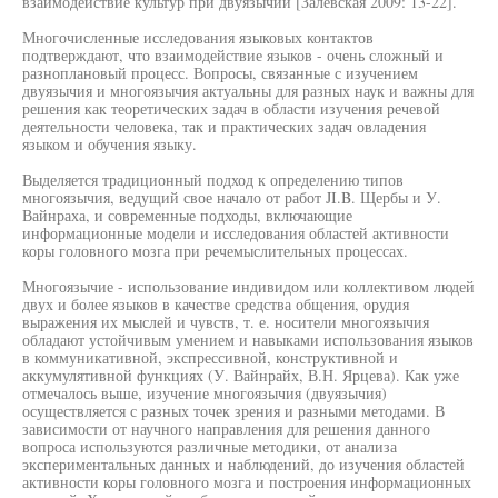
взаимодействие культур при двуязычии [Залевская 2009: 13-22].
Многочисленные исследования языковых контактов
подтверждают, что взаимодействие языков - очень сложный и
разноплановый процесс. Вопросы, связанные с изучением
двуязычия и многоязычия актуальны для разных наук и важны для
решения как теоретических задач в области изучения речевой
деятельности человека, так и практических задач овладения
языком и обучения языку.
Выделяется традиционный подход к определению типов
многоязычия, ведущий свое начало от работ JI.B. Щербы и У.
Вайнраха, и современные подходы, включающие
информационные модели и исследования областей активности
коры головного мозга при речемыслительных процессах.
Многоязычие - использование индивидом или коллективом людей
двух и более языков в качестве средства общения, орудия
выражения их мыслей и чувств, т. е. носители многоязычия
обладают устойчивым умением и навыками использования языков
в коммуникативной, экспрессивной, конструктивной и
аккумулятивной функциях (У. Вайнрайх, В.Н. Ярцева). Как уже
отмечалось выше, изучение многоязычия (двуязычия)
осуществляется с разных точек зрения и разными методами. В
зависимости от научного направления для решения данного
вопроса используются различные методики, от анализа
экспериментальных данных и наблюдений, до изучения областей
активности коры головного мозга и построения информационных