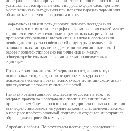
иностранного языка при усвоении второго иностранного языка
устанавливаются прочные связи на уровне форм слов; при этом
могут возникать затруднения при попытке передать термин или
объяснить его значение на родном языке.
Теоретическая значимость диссертационного исследования
заключается в выявлении специфики формирования связей между
терминологическими единицами трех языков как результата
процессов становления многоязычия, а также в обосновании
необходимости учета особенностей структуры и культурной
основы языков, которыми владеет многоязычный индивид. В
работе продемонстрировано различие связей между
общеупотребительными словами и терминологическими
единицами.
Практическая значимость. Материалы исследования могут
использоваться при создании теоретических курсов по
психолингвистике и практических курсов по английскому языку
для студентов неязыковых специальностей.
Научная новизна данного исследования состоит в том, что
впервые проведено исследование явления трилингвизма с
привлечением бирманского языка; предпринята попытка описания
взаимодействия языков на уровне владения специальной лексикой
в процессе профессиональной подготовки студентов-иностранцев,
обучающихся в российском вузе.
Апробация работы. По результатам настоящего исследования