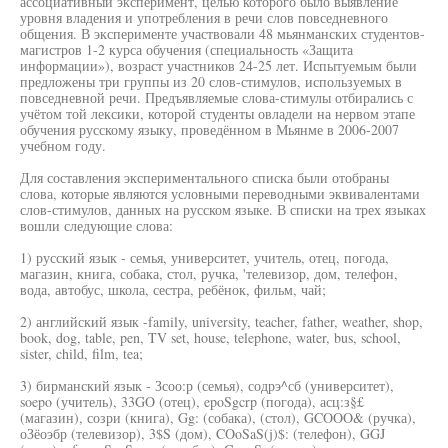
ассоциативный эксперимент, целью которого было выявление
уровня владения и употребления в речи слов повседневного
общения. В эксперименте участвовали 48 мьянманских студентов-
магистров 1-2 курса обучения (специальность «Защита
информации»), возраст участников 24-25 лет. Испытуемым были
предложены три группы из 20 слов-стимулов, используемых в
повседневной речи. Предъявляемые слова-стимулы отбирались с
учётом той лексики, которой студенты овладели на нервом этапе
обучения русскому языку, проведённом в Мьянме в 2006-2007
учебном году.
Для составления экспериментального списка были отобраны
слова, которые являются условными переводными эквивалентами
слов-стимулов, данных на русском языке. В списки на трех языках
вошли следующие слова:
1) русский язык - семья, университет, учитель, отец, погода,
магазин, книга, собака, стол, ручка, 'телевизор, дом, телефон,
вода, автобус, школа, сестра, ребёнок, фильм, чай;
2) английский язык -family, university, teacher, father, weather, shop,
book, dog, table, pen, TV set, house, telephone, water, bus, school,
sister, child, film, tea;
3) бирманский язык - Зсоо:р (семья), содрэ^сб (университет),
soepo (учитель), 33GO (отец), epoSgcrp (погода), асц:з§£
(магазин), созри (книга), Gg: (собака), (стол), GCOOO& (ручка),
оЗёоэбр (телевизор), 3$S (дом), COoSaS(j)$: (телефон), GGJ