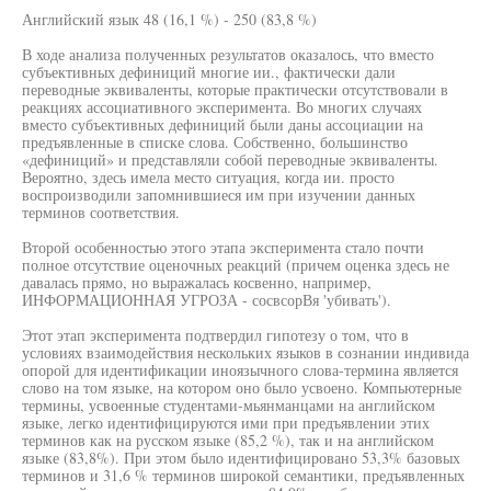
Английский язык 48 (16,1 %) - 250 (83,8 %)
В ходе анализа полученных результатов оказалось, что вместо
субъективных дефиниций многие ии., фактически дали
переводные эквиваленты, которые практически отсутствовали в
реакциях ассоциативного эксперимента. Во многих случаях
вместо субъективных дефиниций были даны ассоциации на
предъявленные в списке слова. Собственно, большинство
«дефиниций» и представляли собой переводные эквиваленты.
Вероятно, здесь имела место ситуация, когда ии. просто
воспроизводили запомнившиеся им при изучении данных
терминов соответствия.
Второй особенностью этого этапа эксперимента стало почти
полное отсутствие оценочных реакций (причем оценка здесь не
давалась прямо, но выражалась косвенно, например,
ИНФОРМАЦИОННАЯ УГРОЗА - сосвсорВя 'убивать').
Этот этап эксперимента подтвердил гипотезу о том, что в
условиях взаимодействия нескольких языков в сознании индивида
опорой для идентификации иноязычного слова-термина является
слово на том языке, на котором оно было усвоено. Компьютерные
термины, усвоенные студентами-мьянманцами на английском
языке, легко идентифицируются ими при предъявлении этих
терминов как на русском языке (85,2 %), так и на английском
языке (83,8%). При этом было идентифицировано 53,3% базовых
терминов и 31,6 % терминов широкой семантики, предъявленных