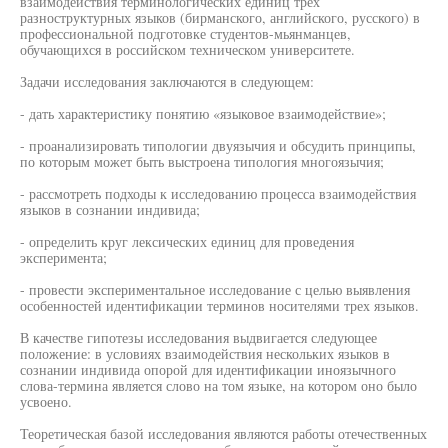
взаимодействия терминологических единиц трёх
разноструктурных языков (бирманского, английского, русского) в
профессиональной подготовке студентов-мьянманцев,
обучающихся в российском техническом университете.
Задачи исследования заключаются в следующем:
- дать характеристику понятию «языковое взаимодействие»;
- проанализировать типологии двуязычия и обсудить принципы,
по которым может быть выстроена типология многоязычия;
- рассмотреть подходы к исследованию процесса взаимодействия
языков в сознании индивида;
- определить круг лексических единиц для проведения
эксперимента;
- провести экспериментальное исследование с целью выявления
особенностей идентификации терминов носителями трех языков.
В качестве гипотезы исследования выдвигается следующее
положение: в условиях взаимодействия нескольких языков в
сознании индивида опорой для идентификации иноязычного
слова-термина является слово на том языке, на котором оно было
усвоено.
Теоретическая базой исследования являются работы отечественных