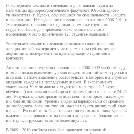
В экспериментальном исследовании участвовали студснты-
мьянманцы приборостроительного факультета Юго-Западного
университета (г. Курск), обучающиеся по специальности «Защита
информации». Исследование проводилось поэтапно в 2008-2011 г.
Эксперимент проводился с одними и теми же группами
студентов. Всего для проведения экспериментального
исследования было привлечено 123 студента-мьянманца.
Экспериментальное исследование включало анкетирование,
ассоциативный эксперимент, эксперимент на субъективные
дефиниции, эксперимент на идентификацию терминов в
контексте.
Анкетирование студентов проводилось в 2008-2009 учебном году
и имело целью выявление уровня владения английским и русским
языками, а также выяснение обстоятельств, в которых испытуемые
овладели каждым из исследуемых языков. В эксперименте
участвовали 30 мьянманских студентов-магистров 1-2 курса
обучения (специальность «Защита информации») в возрасте 24-25
лет. Результаты анкетирования показали, что вторым языком для
ии. был английский, уровень владения варьировался от среднего
до свободного, большинство ии. начали изучать английский язык
в школе. Русский язык был вторым иностранным языком, уровень
владения варьировался от начального до среднего, большинство
ни. изучали русский язык не более двух лет.
В 2009 - 2010 учебном году был проведен пилотажный