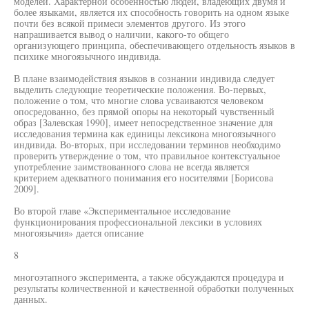
моделей. Характерной особенностью людей, владеющих двумя и
более языками, является их способность говорить на одном языке
почти без всякой примеси элементов другого. Из этого
напрашивается вывод о наличии, какого-то общего
организующего принципа, обеспечивающего отдельность языков в
психике многоязычного индивида.
В плане взаимодействия языков в сознании индивида следует
выделить следующие теоретические положения. Во-первых,
положение о том, что многие слова усваиваются человеком
опосредованно, без прямой опоры на некоторый чувственный
образ [Залевская 1990], имеет непосредственное значение для
исследования термина как единицы лексикона многоязычного
индивида. Во-вторых, при исследовании терминов необходимо
проверить утверждение о том, что правильное контекстуальное
употребление заимствованного слова не всегда является
критерием адекватного понимания его носителями [Борисова
2009].
Во второй главе «Экспериментальное исследование
функционирования профессиональной лексики в условиях
многоязычия» дается описание
8
многоэтапного эксперимента, а также обсуждаются процедура и
результаты количественной и качественной обработки полученных
данных.