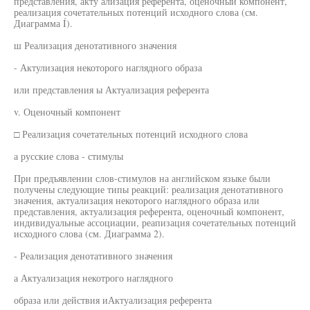
представления, акту ализация референта, оценочный компонент,
реализация сочетательных потенций исходного слова (см.
Диаграмма Í).
ш Реализация денотативного значения
- Актулизация некоторого наглядного образа
или представления ы Актуализация референта
v. Оценочный компонент
□ Реализация сочетательных потенций исходного слова
а русские слова - стимулы
При предъявлении слов-стимулов на английском языке были
получены следующие типы реакций: реализация денотативного
значения, актуализация некоторого наглядного образа или
представления, актуализация референта, оценочный компонент,
индивидуальные ассоциации, реапизация сочетательных потенций
исходного слова (см. Диаграмма 2).
- Реализация денотативного значения
а Актуализация некотрого наглядного
образа или действия иАктуализация референта