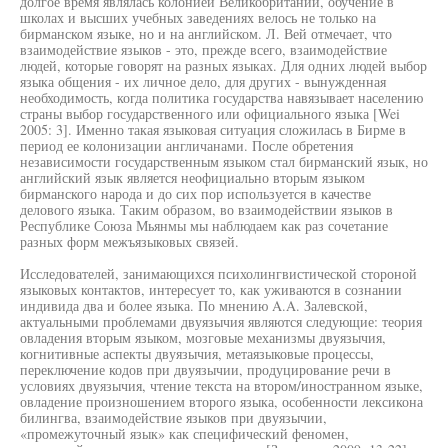
долгое время являлась колонией Великобритании, обучение в
школах и высших учебных заведениях велось не только на
бирманском языке, но и на английском. Л. Вей отмечает, что
взаимодействие языков - это, прежде всего, взаимодействие
людей, которые говорят на разных языках. Для одних людей выбор
языка общения - их личное дело, для других - вынужденная
необходимость, когда политика государства навязывает населению
страны выбор государственного или официального языка [Wei
2005: 3]. Именно такая языковая ситуация сложилась в Бирме в
период ее колонизации англичанами. После обретения
независимости государственным языком стал бирманский язык, но
английский язык является неофициально вторым языком
бирманского народа и до сих пор используется в качестве
делового языка. Таким образом, во взаимодействии языков в
Республике Союза Мьянмы мы наблюдаем как раз сочетание
разных форм межъязыковых связей.
Исследователей, занимающихся психолингвистической стороной
языковых контактов, интересует то, как уживаются в сознании
индивида два и более языка. По мнению A.A. Залевской,
актуальными проблемами двуязычия являются следующие: теория
овладения вторым языком, мозговые механизмы двуязычия,
когнитивные аспекты двуязычия, метаязыковые процессы,
переключение кодов при двуязычии, продуцирование речи в
условиях двуязычия, чтение текста на втором/иностранном языке,
овладение произношением второго языка, особенности лексикона
билингва, взаимодействие языков при двуязычии,
«промежуточный язык» как специфический феномен,