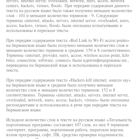
servers, internet server, overloaded, network, mers, access, network
centers, hackers, viruses, flood». При передаче содержания данного
текста на русском языке было также получено меньшее количество
слов - 101 и меньшее количество терминов - 9. Следующие
термины «internet, attacks, servers, internet server, overloaded, users,
access, hackers, viruses, flood» были опознаны испытуемыми и
использованы в пересказе текста.
При передаче содержания текста «Red Link to Wi-Fi access points»
на бирманском языке было получено меньшее количество слов и
меньшее количество терминов в среднем: 159 и 8 соответственно.
Термины «internet, provider, users, access, wireless access point, kilo
bites, connection, software, connect» были идентифицированы ии.,
переведены на бирманский язык и использованы в пересказе
текста.
При передаче содержания текста «Hackers kill internet, sources say»
на бирманском языке в среднем было получено меньшее
количество слов и меньшее количество терминов: 152 и 8
соответственно. Термины «internet, attacks, servers, internet server,
overloaded, network, users, access, hackers, viruses» были опознаны
респондентами и использовались в речи при передаче текста на
бирманском языке.
Исходное количество слов в тексте на русском языке «Легальность
портативных программ» составляет 107 слов, из них 9 терминов:
«интернет, программа, портативная работа, пиратские версии,
взлом программы, софт, ПК, средство проверки подлинности,