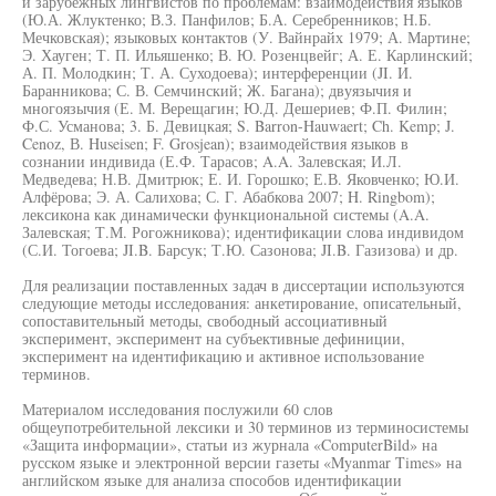
и зарубежных лингвистов по проблемам: взаимодействия языков
(Ю.А. Жлуктенко; В.З. Панфилов; Б.А. Серебренников; Н.Б.
Мечковская); языковых контактов (У. Вайнрайх 1979; А. Мартине;
Э. Хауген; Т. П. Ильяшенко; В. Ю. Розенцвейг; А. Е. Карлинский;
А. П. Молодкин; Т. А. Суходоева); интерференции (JI. И.
Баранникова; С. В. Семчинский; Ж. Багана); двуязычия и
многоязычия (Е. М. Верещагин; Ю.Д. Дешериев; Ф.П. Филин;
Ф.С. Усманова; 3. Б. Девицкая; S. Barron-Hauwaert; Ch. Kemp; J.
Cenoz, В. Huseisen; F. Grosjean); взаимодействия языков в
сознании индивида (Е.Ф. Тарасов; A.A. Залевская; И.Л.
Медведева; Н.В. Дмитрюк; Е. И. Горошко; Е.В. Яковченко; Ю.И.
Алфёрова; Э. А. Салихова; С. Г. Абабкова 2007; H. Ringbom);
лексикона как динамически функциональной системы (A.A.
Залевская; Т.М. Рогожникова); идентификации слова индивидом
(С.И. Тогоева; JI.B. Барсук; Т.Ю. Сазонова; JI.B. Газизова) и др.
Для реализации поставленных задач в диссертации используются
следующие методы исследования: анкетирование, описательный,
сопоставительный методы, свободный ассоциативный
эксперимент, эксперимент на субъективные дефиниции,
эксперимент на идентификацию и активное использование
терминов.
Материалом исследования послужили 60 слов
общеупотребительной лексики и 30 терминов из терминосистемы
«Защита информации», статьи из журнала «ComputerBild» на
русском языке и электронной версии газеты «Myanmar Times» на
английском языке для анализа способов идентификации