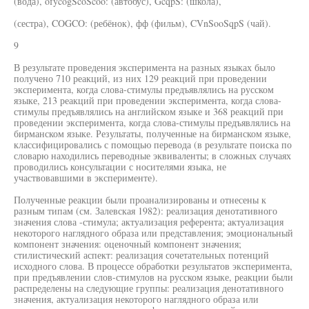
(вода), ofycogScoScoo: (автобус), GcqpS: (школа),
(сестра), COGCO: (ребёнок), фф (фильм), CVnSooSqpS (чай).
9
В результате проведения эксперимента на разных языках было
получено 710 реакций, из них 129 реакций при проведении
эксперимента, когда слова-стимулы предъявлялись на русском
языке, 213 реакций при проведении эксперимента, когда слова-
стимулы предъявлялись на английском языке и 368 реакций при
проведении эксперимента, когда слова-стимулы предъявлялись на
бирманском языке. Результаты, полученные на бирманском языке,
классифицировались с помощью перевода (в результате поиска по
словарю находились переводные эквиваленты; в сложных случаях
проводились консультации с носителями языка, не
участвовавшими в эксперименте).
Полученные реакции были проанализированы и отнесены к
разным типам (см. Залевская 1982): реализация денотативного
значения слова -стимула; актуализация референта; актуализация
некоторого наглядного образа или представления; эмоциональный
компонент значения: оценочный компонент значения;
стилистический аспект: реализация сочетательных потенций
исходного слова. В процессе обработки результатов эксперимента,
при предъявлении слов-стимулов на русском языке, реакции были
распределены на следующие группы: реализация денотативного
значения, актуализация некоторого наглядного образа или