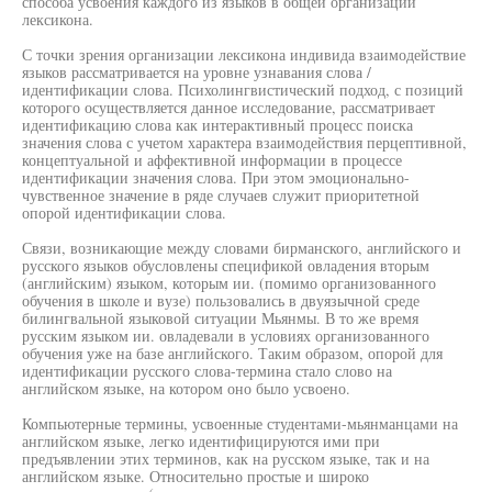
способа усвоения каждого из языков в общей организации
лексикона.
С точки зрения организации лексикона индивида взаимодействие
языков рассматривается на уровне узнавания слова /
идентификации слова. Психолингвистический подход, с позиций
которого осуществляется данное исследование, рассматривает
идентификацию слова как интерактивный процесс поиска
значения слова с учетом характера взаимодействия перцептивной,
концептуальной и аффективной информации в процессе
идентификации значения слова. При этом эмоционально-
чувственное значение в ряде случаев служит приоритетной
опорой идентификации слова.
Связи, возникающие между словами бирманского, английского и
русского языков обусловлены спецификой овладения вторым
(английским) языком, которым ии. (помимо организованного
обучения в школе и вузе) пользовались в двуязычной среде
билингвальной языковой ситуации Мьянмы. В то же время
русским языком ии. овладевали в условиях организованного
обучения уже на базе английского. Таким образом, опорой для
идентификации русского слова-термина стало слово на
английском языке, на котором оно было усвоено.
Компьютерные термины, усвоенные студентами-мьянманцами на
английском языке, легко идентифицируются ими при
предъявлении этих терминов, как на русском языке, так и на
английском языке. Относительно простые и широко