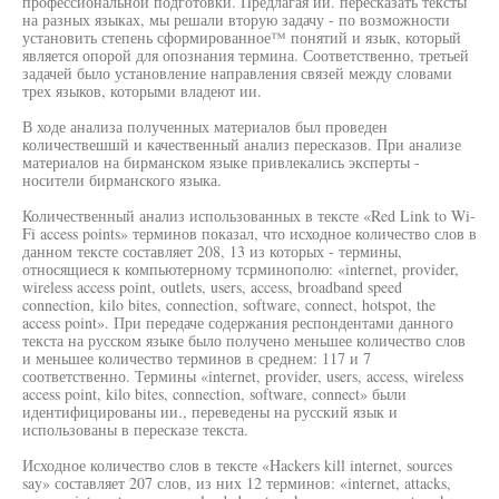
профессиональной подготовки. Предлагая ии. пересказать тексты
на разных языках, мы решали вторую задачу - по возможности
установить степень сформированное™ понятий и язык, который
является опорой для опознания термина. Соответственно, третьей
задачей было установление направления связей между словами
трех языков, которыми владеют ии.
В ходе анализа полученных материалов был проведен
количествешшй и качественный анализ пересказов. При анализе
материалов на бирманском языке привлекались эксперты -
носители бирманского языка.
Количественный анализ использованных в тексте «Red Link to Wi-
Fi access points» терминов показал, что исходное количество слов в
данном тексте составляет 208, 13 из которых - термины,
относящиеся к компьютерному тсрминополю: «internet, provider,
wireless access point, outlets, users, access, broadband speed
connection, kilo bites, connection, software, connect, hotspot, the
access point». При передаче содержания респондентами данного
текста на русском языке было получено меньшее количество слов
и меньшее количество терминов в среднем: 117 и 7
соответственно. Термины «internet, provider, users, access, wireless
access point, kilo bites, connection, software, connect» были
идентифицированы ии., переведены на русский язык и
использованы в пересказе текста.
Исходное количество слов в тексте «Hackers kill internet, sources
say» составляет 207 слов, из них 12 терминов: «internet, attacks,