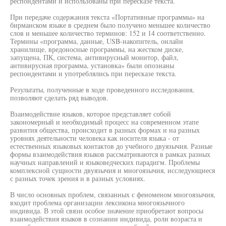
респондентами и использованы при пересказе текста.
При передаче содержания текста «Портативные программы» на
бирманском языке в среднем было получено меньшее количество
слов и меньшее количество терминов: 152 и 14 соответственно.
Термины «программа, данные, USB-накопитель, онлайн
хранилище, вредоносные программы, на жестком диске,
запущена, ПК, система, антивирусный монитор, файл,
антивирусная программа, установка» были опознаны
респондентами и употреблялись при пересказе текста.
Результаты, полученные в ходе проведенного исследования,
позволяют сделать ряд выводов.
Взаимодействие языков, которое представляет собой
закономерный и необходимый процесс на современном этапе
развития общества, происходит в разных формах и на разных
уровнях деятельности человека как носителя языка - от
естественных языковых контактов до учебного двуязычия. Разные
формы взаимодействия языков рассматриваются в рамках разных
научных направлений и языковедческих парадигм. Проблемы
комплексной сущности двуязычия и многоязычия, исследующиеся
с разных точек зрения и в разных условиях.
В число основных проблем, связанных с феноменом многоязычия,
входит проблема организации лексикона многоязычного
индивида. В этой связи особое значение приобретают вопросы
взаимодействия языков в сознании индивида, роли возраста и