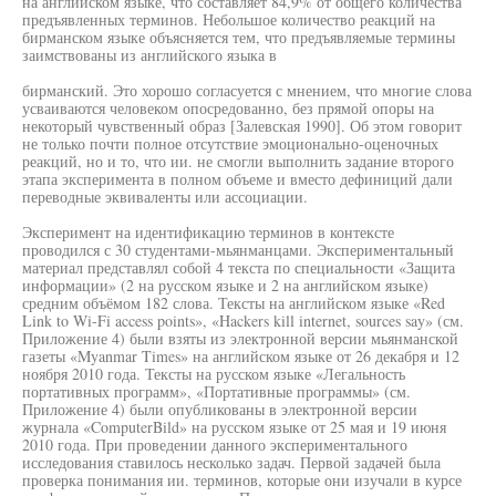
на английском языке, что составляет 84,9% от общего количества
предъявленных терминов. Небольшое количество реакций на
бирманском языке объясняется тем, что предъявляемые термины
заимствованы из английского языка в
бирманский. Это хорошо согласуется с мнением, что многие слова
усваиваются человеком опосредованно, без прямой опоры на
некоторый чувственный образ [Залевская 1990]. Об этом говорит
не только почти полное отсутствие эмоционально-оценочных
реакций, но и то, что ии. не смогли выполнить задание второго
этапа эксперимента в полном объеме и вместо дефиниций дали
переводные эквиваленты или ассоциации.
Эксперимент на идентификацию терминов в контексте
проводился с 30 студентами-мьянманцами. Экспериментальный
материал представлял собой 4 текста по специальности «Защита
информации» (2 на русском языке и 2 на английском языке)
средним объёмом 182 слова. Тексты на английском языке «Red
Link to Wi-Fi access points», «Hackers kill internet, sources say» (см.
Приложение 4) были взяты из электронной версии мьянманской
газеты «Myanmar Times» на английском языке от 26 декабря и 12
ноября 2010 года. Тексты на русском языке «Легальность
портативных программ», «Портативные программы» (см.
Приложение 4) были опубликованы в электронной версии
журнала «ComputerBild» на русском языке от 25 мая и 19 июня
2010 года. При проведении данного экспериментального
исследования ставилось несколько задач. Первой задачей была
проверка понимания ии. терминов, которые они изучали в курсе