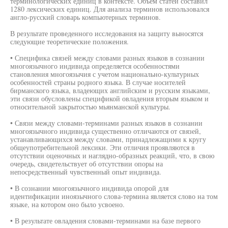
терминологических единиц в контексте. Объем статей составил
1280 лексических единиц. Для анализа терминов использовался
англо-русский словарь компьютерных терминов.
В результате проведенного исследования на защиту выносятся
следующие теоретические положения.
• Специфика связей между словами разных языков в сознании
многоязычного индивида определяется особенностями
становления многоязычия с учетом национально-культурных
особенностей страны родного языка. В случае носителей
бирманского языка, владеющих английским и русским языками,
эти связи обусловлены спецификой овладения вторым языком и
относительной закрытостью мьянманской культуры.
• Связи между словами-терминами разных языков в сознании
многоязычного индивида существенно отличаются от связей,
устанавливающихся между словами, принадлежащими к кругу
общеупотребительной лексики. Эти отличия проявляются в
отсутствии оценочных и наглядно-образных реакций, что, в свою
очередь, свидетельствует об отсутствии опоры на
непосредственный чувственный опыт индивида.
• В сознании многоязычного индивида опорой для
идентификации иноязычного слова-термина является слово на том
языке, на котором оно было усвоено.
• В результате овладения словами-терминами на базе первого