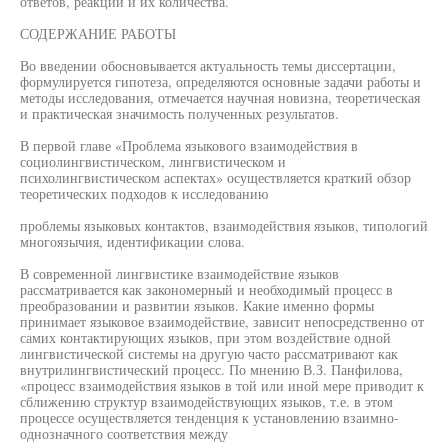
ответов, реакций и их количества.
СОДЕРЖАНИЕ РАБОТЫ
Во введении обосновывается актуальность темы диссертации,
формулируется гипотеза, определяются основные задачи работы и
методы исследования, отмечается научная новизна, теоретическая
и практическая значимость полученных результатов.
В первой главе «Проблема языкового взаимодействия в
социолингвистическом, лингвистическом и
психолингвистическом аспектах» осуществляется краткий обзор
теоретических подходов к исследованию
проблемы языковых контактов, взаимодействия языков, типологий
многоязычия, идентификации слова.
В современной лингвистике взаимодействие языков
рассматривается как закономерный и необходимый процесс в
преобразовании и развитии языков. Какие именно формы
принимает языковое взаимодействие, зависит непосредственно от
самих контактирующих языков, при этом воздействие одной
лингвистической системы на другую часто рассматривают как
внутрилингвистический процесс. По мнению В.З. Панфилова,
«процесс взаимодействия языков в той или иной мере приводит к
сближению структур взаимодействующих языков, т.е. в этом
процессе осуществляется тенденция к установлению взаимно-
однозначного соответствия между