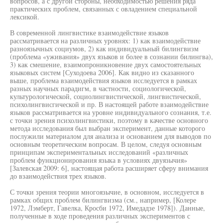
вопросов, а с другой стороны, необходимостью решения ряда
практических проблем, связанных с овладением специальной
лексикой.
В современной лингвистике взаимодействие языков
рассматривается на различных уровнях: 1) как взаимодействие
разноязычных социумов, 2) как индивидуальный билингвизм
(проблема «уживания» двух языков и более в сознании билингва),
3) как смешение, взаимопроникновение двух самостоятельных
языковых систем [Суходоева 2006]. Как видно из сказанного
выше, проблема взаимодействия языков исследуется в рамках
разных научных парадигм, в частности, социологической,
культурологической, социолингвистической, лингвистической,
психолингвисгической и пр. В настоящей работе взаимодействие
языков рассматривается на уровне индивидуального сознания, т.е.
с точки зрения психолингвистики, поэтому в качестве основного
метода исследования был выбран эксперимент, данные которого
послужили материалом для анализа и основанием для выводов по
основным теоретическим вопросам. В целом, следуя основным
принципам экспериментальных исследований «различных
проблем функционирования языка в условиях двуязычия»
[Залевская 2009: 6], настоящая работа расширяет сферу внимания
до взаимодействия трех языков.
С точки зрения теории многоязычие, в основном, исследуется в
рамках общих проблем билингвизма (см., например, [Колере
1972, Лэмберт, Гавелка, Кросби 1972, Имедадзе 1978]). Данные,
полученные в ходе проведения различных экспериментов с