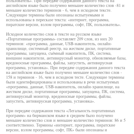
пользователь». При передаче содержания данного текста на
английском языке было получено меньшее количество слов -81 и
меньшее количество терминов - 6, чем в исходном тексте.
Следующие термины были опознаны испытуемыми и
использованы в пересказе текста: «интернет, программа,
пиратские версии, взлом программы, софт, ПК, пользователь».
Исходное количество слов в тексте на русском языке
«Портативные программы» составляет 209 слов, из них 20
терминов: «программа, данные, USB-накопитель, онлайн-
хранилище, системный реестр, на жестком диске, портативные
программы, запущена, съёмный накопитель, ПК, система,
внешние накопители, антивирусный монитор, обновляемые базы,
вредоносные программы, файлы, запустить, антивирусная
программа, установка». При передаче содержания данного текста
на английском языке было получено меньшее количество слов -
158 и терминов - 16, чем в исходном тесте. Следующие термины
были идентифицированы и использованы в речи испытуемых
«программа, данные, USB-накопитель, онлайн-хранилище, на
жестком диске, портативные программы, запущена, ПК, система,
антивирусный монитор, вредоносные программы, файлы,
запустить, антивирусная программа, установка».
При передаче содержания текста «Легальность портативных
программ» на бирманском языке в среднем было получено
меньшее количество слов и меньшее количество терминов: 86 и 5
соответственно. Термины «интернет, программа, пиратские
версии, взлом программы, софт, ПК» были опознаны и