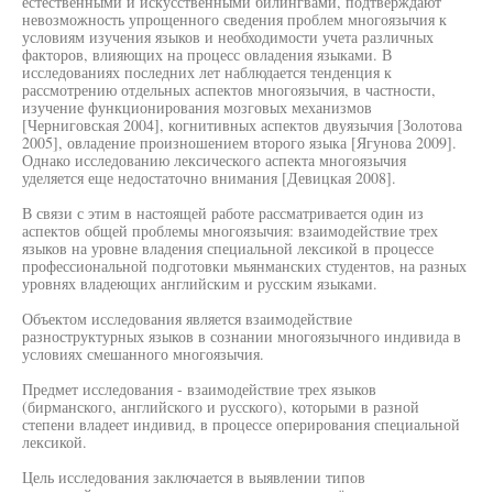
естественными и искусственными билингвами, подтверждают
невозможность упрощенного сведения проблем многоязычия к
условиям изучения языков и необходимости учета различных
факторов, влияющих на процесс овладения языками. В
исследованиях последних лет наблюдается тенденция к
рассмотрению отдельных аспектов многоязычия, в частности,
изучение функционирования мозговых механизмов
[Черниговская 2004], когнитивных аспектов двуязычия [Золотова
2005], овладение произношением второго языка [Ягунова 2009].
Однако исследованию лексического аспекта многоязычия
уделяется еще недостаточно внимания [Девицкая 2008].
В связи с этим в настоящей работе рассматривается один из
аспектов общей проблемы многоязычия: взаимодействие трех
языков на уровне владения специальной лексикой в процессе
профессиональной подготовки мьянманских студентов, на разных
уровнях владеющих английским и русским языками.
Объектом исследования является взаимодействие
разноструктурных языков в сознании многоязычного индивида в
условиях смешанного многоязычия.
Предмет исследования - взаимодействие трех языков
(бирманского, английского и русского), которыми в разной
степени владеет индивид, в процессе оперирования специальной
лексикой.
Цель исследования заключается в выявлении типов