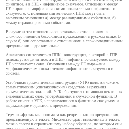
финитное, а в ЗПЕ - инфинитное сказуемое. Отношения между
ПЕ выражены морфологическими показателями инфинитного
сказуемого. С помощью синтетических ППК могут быть
выражены отношения а) между равноправными событиями, б)
между неравноправными событиями.
В случае а) эти отношения сопоставимы с отношениями в
сложносочиненном бессоюзном предложении в русском языке. В
случае б) они сопоставимы с отношениями в сложноподчиненном
предложении в русском языке.
Аналитико-синтетическая ППК - конструкция, в которой в ГПЕ
используется финитное, а в ЗПЕ - инфинитное сказуемое, между
ПЕ используется союз. Отношения между ПЕ выражены
морфологическими показателями инфинитного сказуемого и
союзом.
Устойчивая грамматическая конструкция (УГК) является лексико-
грамматическим (синтаксическим) средством выражения
грамматических значений. УГК образуются с помощью некоторых
знаменательных слов, употребляемых в служебной функции. В
работе описаны УГК, использующиеся в финитном сказуемом и
выражающие модальность предложения.
Термин «фраза» мы понимаем как репрезентацию предложения,
представленную в тексте. Множество фраз, выявленных в тексте,
можно свести к ограниченному набору образцов, по которым они
построены, записать с помощью символов и описать их значение.