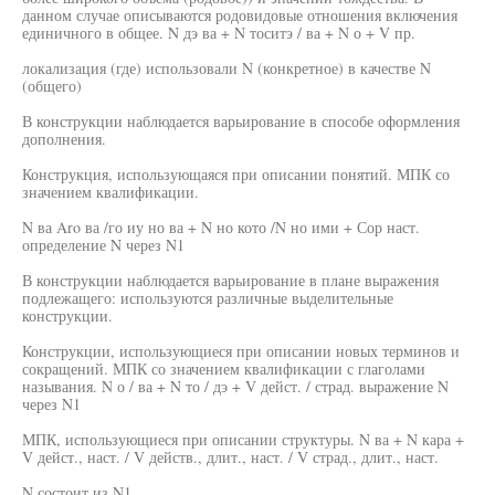
данном случае описываются родовидовые отношения включения
единичного в общее. N дэ ва + N тоситэ / ва + N о + V пр.
локализация (где) использовали N (конкретное) в качестве N
(общего)
В конструкции наблюдается варьирование в способе оформления
дополнения.
Конструкция, использующаяся при описании понятий. МПК со
значением квалификации.
N ва Aro ва /го иу но ва + N но кото /N но ими + Сор наст.
определение N через N1
В конструкции наблюдается варьирование в плане выражения
подлежащего: используются различные выделительные
конструкции.
Конструкции, использующиеся при описании новых терминов и
сокращений. МПК со значением квалификации с глаголами
называния. N о / ва + N то / дэ + V дейст. / страд. выражение N
через N1
МПК, использующиеся при описании структуры. N ва + N кара +
V дейст., наст. / V действ., длит., наст. / V страд., длит., наст.
N состоит из N1