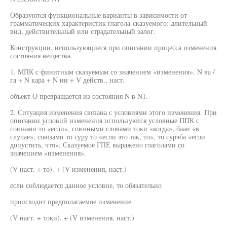
Образуются функциональные варианты в зависимости от
грамматических характеристик глагола-сказуемого: длительный
вид, действительный или страдательный залог.
Конструкции, использующиеся при описании процесса изменения
состояния вещества.
1. МПК с финитным сказуемым со значением «изменения». N ва /
га + N кара + N ни + V действ., наст.
объект О превращается из состояния N в N1.
2. Ситуация изменения связана с условиями этого изменения. При
описании условий изменения используются условные ППК с
союзами то «если», союзными словами токи «когда», бааи «в
случае», союзами то суру то «если это так, то», то сурэба «если
допустить, что». Сказуемое ГПЕ выражено глаголами со
значением «изменения».
(V наст. + то). + (V изменения, наст.)
если соблюдается данное условие, то обязательно
происходит предполагаемое изменение
(V наст. + токи). + (V изменения, наст.)