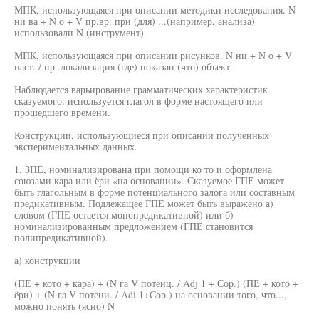
МПК, использующаяся при описании методики исследования. N
ни ва + N о + V пр.вр. при (для) ...(например, анализа)
использовали N (инструмент).
МПК, использующаяся при описании рисунков. N ни + N о + V
наст. / пр. локализация (где) показан (что) объект
Наблюдается варьирование грамматических характеристик
сказуемого: используется глагол в форме настоящего или
прошедшего времени.
Конструкции, использующиеся при описании полученных
экспериментальных данных.
1. ЗПЕ, номинализирована при помощи ко то и оформлена
союзами кара или ёри «на основании». Сказуемое ГПЕ может
быть глагольным в форме потенциального залога или составным
предикативным. Подлежащее ГПЕ может быть выражено а)
словом (ГПЕ остается монопредикативной) или б)
номинализированным предложением (ГПЕ становится
полипредикативной).
а) конструкции
(ПЕ + кото + кара) + (N га V потенц. / Adj 1 + Сор.) (ПЕ + кото +
ёри) + (N га V потени. / Adi 1+Сор.) на основании того, что...,
можно понять (ясно) N