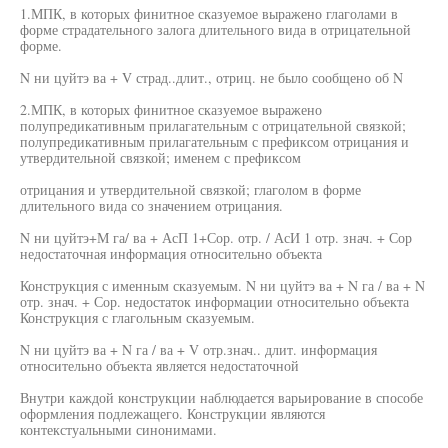
1.МПК, в которых финитное сказуемое выражено глаголами в
форме страдательного залога длительного вида в отрицательной
форме.
N ни цуйтэ ва + V страд..длит., отриц. не было сообщено об N
2.МПК, в которых финитное сказуемое выражено
полупредикативным прилагательным с отрицательной связкой;
полупредикативным прилагательным с префиксом отрицания и
утвердительной связкой; именем с префиксом
отрицания и утвердительной связкой; глаголом в форме
длительного вида со значением отрицания.
N ни цуйтэ+М га/ ва + АсП 1+Сор. отр. / АсИ 1 отр. знач. + Сор
недостаточная информация относительно объекта
Конструкция с именным сказуемым. N ни цуйтэ ва + N га / ва + N
отр. знач. + Сор. недостаток информации относительно объекта
Конструкция с глагольным сказуемым.
N ни цуйтэ ва + N га / ва + V отр.знач.. длит. информация
относительно объекта является недостаточной
Внутри каждой конструкции наблюдается варьирование в способе
оформления подлежащего. Конструкции являются
контекстуальными синонимами.