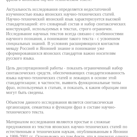
Актуальность исследования определяется недостаточной
изученностью языка японских научно-технических статей.
Научно-технический японский язык характеризуется высокой
стандартизацией: его словарный состав и набор синтаксических
конструкций, используемых в текстах, строго ограничен.
Исследование научных текстов всегда связано с особенностями
научного познания, а понимание такого текста - с усвоением
специальных знаний. В условиях расширяющихся контактов
меяаду Россией и Японией знание и понимание уже
сформировавшихся японских стандартов важно носителям
русского языка.
Цель диссертационной работы - показать ограниченный набор
синтаксических средств, обеспечивающих стандартизованность
языка научно-технических статей и лежащих в основе этой
стандартизации; в частности, выявить функциональные типы
фраз, используемых в статьях, и показать, к каким образцам они
могут быть сведены.
Объектом данного исследования является синтаксическая
организация, семантика и функции фраз в составе научно-
технического текста.
Материалом исследования являются простые и сложные
предложения из текстов японских научно-технических статей по
естественным и техническим наукам, опубликованным в Японии
в 1998-2001 гг. Основываясь на том факте, что в пределах одного