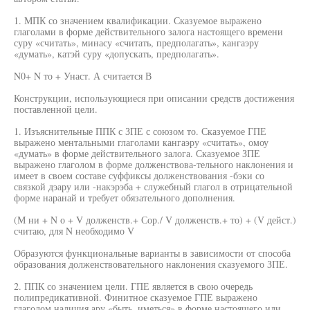
1. МПК со значением квалификации. Сказуемое выражено
глаголами в форме действительного залога настоящего времени
суру «считать», минасу «считать, предполагать», кангаэру
«думать», катэй суру «допускать, предполагать».
N0+ N то + Унаст. А считается В
Конструкции, использующиеся при описании средств достижения
поставленной цели.
1. Изъяснительные ППК с ЗПЕ с союзом то. Сказуемое ГПЕ
выражено ментальными глаголами кангаэру «считать», омоу
«думать» в форме действительного залога. Сказуемое ЗПЕ
выражено глаголом в форме долженствова-тельного наклонения и
имеет в своем составе суффиксы долженствования -бэки со
связкой дэару или -накэрэба + служебный глагол в отрицательной
форме наранай и требует обязательного дополнения.
(М ни + N о + V долженств.+ Сор./ V долженств.+ то) + (V дейст.)
считаю, для N необходимо V
Образуются функциональные варианты в зависимости от способа
образования долженствовательного наклонения сказуемого ЗПЕ.
2. ППК со значением цели. ГПЕ является в свою очередь
полипредикативной. Финитное сказуемое ГПЕ выражено
глаголом наличия ару «быть, иметься» в форме настоящего или