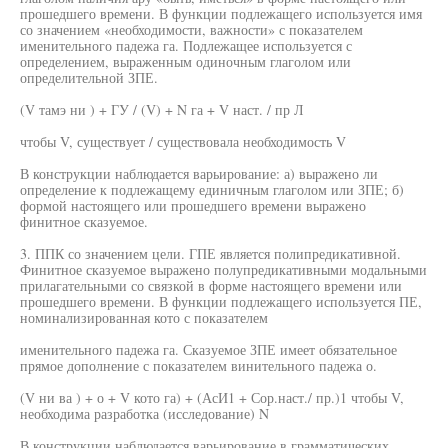
прошедшего времени. В функции подлежащего используется имя
со значением «необходимости, важности» с показателем
именительного падежа га. Подлежащее используется с
определением, выраженным одиночным глаголом или
определительной ЗПЕ.
(V тамэ ни ) + ГУ / (V) + N га + V наст. / пр Л
чтобы V, существует / существовала необходимость V
В конструкции наблюдается варьирование: а) выражено ли
определение к подлежащему единичным глаголом или ЗПЕ; б)
формой настоящего или прошедшего времени выражено
финитное сказуемое.
3. ППК со значением цели. ГПЕ является полипредикативной.
Финитное сказуемое выражено полупредикативными модальными
прилагательными со связкой в форме настоящего времени или
прошедшего времени. В функции подлежащего используется ПЕ,
номинализированная кото с показателем
именительного падежа га. Сказуемое ЗПЕ имеет обязательное
прямое дополнение с показателем винительного падежа о.
(V ни ва ) + о + V кото га) + (АсИ1 + Сор.наст./ пр.)1 чтобы V,
необходима разработка (исследование) N
В конструкции наблюдается варьирование в грамматических