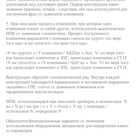
длительный вид настоящее время. Первая конструкция имеет
значение причины, вторая - следствия, обе они используются для
построения фраз со значением изменения.
5. При описании процесса изменения, при котором одно
изменение влечет за собой другое, используются аналитические
ППК со значением соответствия. Процесс постепенного
изменения выражается с помощью союзов ни цурэтэ «по мере
того как» и ни ситагаттэ «по мере того как».
(V ни цурэтэ) + (V изменения / AdiZ/ку + Aux. V) по мере того
как происходит изменение в ЗПЕ, происходит изменение в ГТ1Е
(V ни ситагаттэ) + (V изменения / Adi// ку + Aux. V) по мере того
как происходит изменение в ЗПЕ, происходит изменение в ГТ1Е
Конструкции образуют синонимический ряд. Внутри каждой
конструкции наблюдается варьирование в частеречном выражении
сказуемого ГПЕ: глагол со значением изменения или
предикативное прилагательное.
МПК, использующаяся при описании приборов и механизмов. N
ва + N дэ / ни ёри / о + Т v //тэ/аэ + V пр. с помощью /
использовав N, определили N
Образуются функциональные варианты со значением
использования оборудования, механизмов для определения каких-
то параметров.