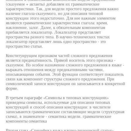
(сказуемое + актанты) добавляем их грамматические
характеристики. Так, для модели простого предложения важно
наличие глагола-сказуемого, но для описания типовой
конструкции этого недостаточно. Для нее важным элементом
являются грамматические характеристики глагола: время,
наклонение, залог. Далее, к обязательным компонентам
прибавляется локализатор. Локализатор представляет
пространства разного типа. В научно-технических текстах
локализатор представляет лишь одно пространство - это
пространство статьи.
Конституирущим признаком частей сложного предложения
является предикативность. Прямой носитель этого признака -
сказуемое. Но особое назначение сложного предложения в языке -
выражать отношения между предикативными частями,
описывающими события. Этой функции соответствует показатель
связи как компонент структуры сложного предложения. При
символической записи конструкции он записывается в конкретной
форме.
В третьем параграфе «Символы в типовых конструкциях»
приведены символы, используемые для описания типовых
конструкций и способ описания конструкции: в числителе
записываются грамматические составляющие модели (структурная
схема), в знаменателе - семантика модели. грамматические
компоненты семантика
Вторая глава «Специфика языка научно-технической статьи»