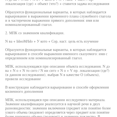
локализация (где) + объект (что?) + ставится задача исследования
Образуются функциональные варианты, в которых наблюдается
варьирование в выражении временного плана служебного глагола
и в частеречном выражении прямого дополнения: имя или
номинализированный глагол.
2. МПК со значением квалификации.
N ва + ЫноМ/Ыо + У кото + Сор, наст. цель есть изучение
Образуются функциональные варианты, в которых наблюдается
варьирование в способе выражения именного сказуемого: имя с
определением или номинализированный глагол.
МПК, использующаяся при описании объекта исследования. N дэ
ва + N о + N то ситэ / N ни ситэ + N о + V пр. локализация (где?)
(в данном исследовании), выбрав N в качестве О (объекта),
провели исследование
В конструкции наблюдается варьирование в способе оформления
косвенного дополнения
МПК, использующаяся при описании исследуемого материала.
Значение квалификации реализуется в научной речи в двух
разновидностях: значении включения (предмет или понятие более
узкого объема (видовое) определяется через предмет или понятие
более широкого объема (родовое)) и значении тождества. В