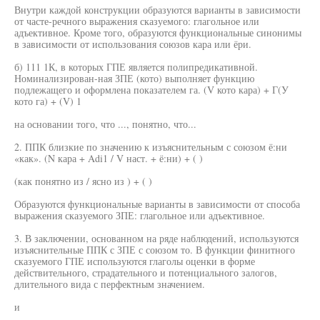
Внутри каждой конструкции образуются варианты в зависимости
от часте-речного выражения сказуемого: глагольное или
адъективное. Кроме того, образуются функциональные синонимы
в зависимости от использования союзов кара или ёри.
б) 111 1К, в которых ГПЕ является полипредикативной.
Номинализирован-ная ЗПЕ (кото) выполняет функцию
подлежащего и оформлена показателем га. (V кото кара) + Г(У
кото га) + (V) 1
на основании того, что ..., понятно, что...
2. ППК близкие по значению к изъяснительным с союзом ё:ни
«как». (N кара + Adi1 / V наст. + ё:ни) + ( )
(как понятно из / ясно из ) + ( )
Образуются функциональные варианты в зависимости от способа
выражения сказуемого ЗПЕ: глагольное или адъективное.
3. В заключении, основанном на ряде наблюдений, используются
изъяснительные ППК с ЗПЕ с союзом то. В функции финитного
сказуемого ГПЕ используются глаголы оценки в форме
действительного, страдательного и потенциального залогов,
длительного вида с перфектным значением.
и