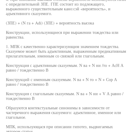
с определительной ЗПЕ. ГПЕ состоит из подлежащего,
выраженного существительным кано:сэй «вероятность», и
адъективного сказуемого.
(ЗПЕ) + (N га + Adi) (ЗПЕ) + вероятность высока
Конструкции, использующиеся при выражении тождества или
равенства.
1. МПК с качественно-характеризующим значением тождества.
Сказуемое может быть адъективным, выраженным предикативным
прилагательным, именным со связкой или глагольным.
Конструкция с адъективным сказуемым. N ва + N ни /то + АсН А
равно / тождественно В
Конструкций с именным сказуемым. N ва + N то + N + Сор А
равно / тождественно В
Конструкция с глагольным сказуемым. N ва + N ни + V А равно /
тождественно В
Образуются контекстуальные синонимы в зависимости от
частеречного выражения сказуемого: адъективное, именное или
глагольное.
МПК, использующася при описании гипотез, выдвигаемых
автором статьи.