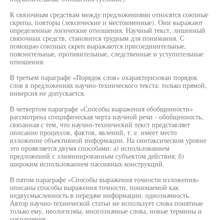
К связочным средствам между предложениями относятся союзные
скрепы, повторы (лексические и местоименные). Они выражают
определенные логические отношения. Научный текст, лишенный
связочных средств, становится трудным для понимания. С
помощью союзных скреп выражаются присоединительные,
пояснительные, противительные, следственные и уступительные
отношения.
В третьем параграфе «Порядок слов» охарактеризован порядок
слов в предложениях научно-технического текста: только прямой,
инверсия не допускается.
В четвертом параграфе «Способы выражения обобщенности»
рассмотрена специфическая черта научной речи - обобщенность,
связанная с тем, что научно-технический текст представляет
описание процессов, фактов, явлений, т. е. имеет место
изложение объективной информации. На синтаксическом уровне
это проявляется двумя способами: а) использованием
предложений с элиминированным субъектом действия; б)
широким использованием пассивных конструкций.
В пятом параграфе «Способы выражения точности изложения»
описаны способы выражения точности, понимаемой как
недвусмысленность в передаче информации, однозначность.
Автор научно-технической статьи не использует слова понятные
только ему, неологизмы, многозначные слова, новые термины и
сокращения.