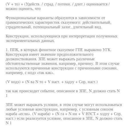
(V + то) + (Удейств. / страд. / потени. / длит.) оценивается /
можно оценить, что
Функциональные варианты образуются в зависимости от
грамматических характеристик сказуемого: действительный,
страдательный, потенциальный залог, длительный вид.
Конструкции, использующиеся при интерпретации полученных
экспериментальных данных.
1. ППК, в которых финитное сказуемое ГПЕ выражено УГК.
Конструкция имеет значение предположительного
долженствования. ЗПЕ может выражать различные
обстоятельственные значения, например, причину. В этом случае
используются причинные конструкции с причинными союзами,
например, с нодэ «так как».
(V нодэ) + (N ва N то + V наст. + хадзу + Сор, наст.)
так как происходит событие, описанное в ЗПЕ, N должно стать N
1
ЗПЕ может выражать условие, в этом случае могут использоваться
любые условные конструкции, например, с условным союзом
нараба «если». (V нараба) + (N га + N ни + V H3CT.+ хздзу + Сор,
наст.) если реализуется условие, описанное в ЗПЕ, N должно стать
N 1