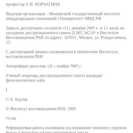
профессор Т.И. КОРЧАГИНА
Ведущая организация - Московский государственный институт
международных отношений (Университет) МИД РФ
Защита диссертации состоится «21» декабря 2005 г. в 11 часов на
заседании диссертационного совета Д.002.Э42.05 в Институте
Востоковедения РАН по адресу: 107031, Москва, ул. Рождественка,
12
С диссертацией можно ознакомиться в библиотеке Института
востоковедения РАН
Автореферат разослан «/£ » ноября ?005 г.
Ученый секретарь диссертационного совета кандидат
филологических наук
I
С.А. Бурлак
© Институт востоковедения РАН, 2005
\%лъг
Реферируемая работа посвящена исследованию типового строения
фразы в японском научно-техническом тексте.