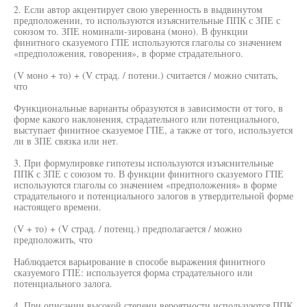
2. Если автор акцентирует свою уверенность в выдвинутом
предположении, то используются изъяснительные ППК с ЗПЕ с
союзом то. ЗПЕ номинали-зирована (моно). В функции
финитного сказуемого ГПЕ используются глаголы со значением
«предположения, говорения», в форме страдательного.
(V моно + то) + (V страд. / потени.) считается / можно считать,
что
Функциональные варианты образуются в зависимости от того, в
форме какого наклонения, страдательного или потенциального,
выступает финитное сказуемое ГПЕ, а также от того, используется
ли в ЗПЕ связка или нет.
3. При формулировке гипотезы используются изъяснительные
ППК с ЗПЕ с союзом то. В функции финитного сказуемого ГПЕ
используются глаголы со значением «предположения» в форме
страдательного и потенциального залогов в утвердительной форме
настоящего времени.
(V + то) + (V страд. / потенц.) предполагается / можно
предположить, что
Наблюдается варьирование в способе выражения финитного
сказуемого ГПЕ: используется форма страдательного или
потенциального залога.
4. При описании высокой степени вероятности используются ППК