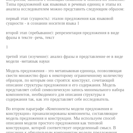
Типы предложений как языковых и речевых единиц и этапы их
анализа исследователем можно представить следующим образом:
первый этап (сущность): эталон предложения как языковой
сущности - в сознании носителя языка 1
второй этап (пребывание): репрезентация предложения в виде
фразы в тексте -речь, текст
1
третий этап (изучение): анализ фразы и представление ее в виде
модели -метаязык науки
Модель предложения - это метаязыковая единица, позволяющая
свести множество фраз к некоторому ограниченному количеству
образцов, по которым они строятся: конструкт, сочетающий
описание структуры предложения и его содержания. Модель
представляет собой символическую запись минимального набора
компонентов, необходимого для описания структуры и
содержания так, как это представляет себе исследователь.
Во втором параграфе «Компоненты модели предложения и
конструкции» проанализированы компоненты, составляющие
модель предложения и конструкции. Мы используем способ
описания модели простого предложения как типовой
конструкции, которой соответствует определенный смысл. В
описании к обязательным компонентам модели предложения