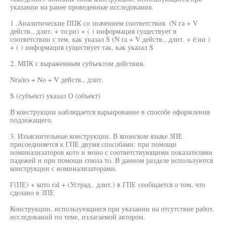
указании на ранее проведенные исследования.
1 .Аналитические ППК со значением соответствия. (N га + V
действ., длит. + то:ри) + ( ) информация существует в
соответствии с тем, как указал S (N ra + V действ., длит. + ё:ни )
+ ( ) информация существует так, как указал S
2. МПК с выраженным субъектом действия.
Nra/вэ + No + V действ., длит.
S (субъект) указал О (объект)
В конструкции наблюдается варьирование в способе оформления
подлежащего.
3. Изъяснительные конструкции. В японском языке ЗПЕ
присоединяется к ГПЕ двумя способами: при помощи
номинализаторов кото и моно с соответствующими показателями
падежей и при помощи союза то. В данном разделе используются
конструкции с номинализаторами.
Г(ПЕ) + кото ral + (Устрад.. длит.) в ГПЕ сообщается о том, что
сделано в ЗПЕ
Конструкции, использующиеся при указании на отсутствие работ,
исследований по теме, излагаемой автором.