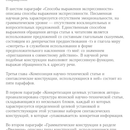
В шестом параграфе «Способы выражения экспрессивности»
описаны способы выражения экспрессивности. Письменная
научная речь характеризуется отсутствием эмоциональности, на
грамматическом уровне — отсутствием восклицательных и
вопросительных предложений. Единственным способом
выражения обращения автора статьи к читателям является
использование предложений со составным глагольным сказуемым,
состоящим из деепричастия предшествования -тэ и глагола миру
«смотреть» в служебном использовании в форме
предположительного наклонения -тэ миё: со значением
«приглашения к совместному действию». В научной речи
подобные конструкции выполняют экспрессивную функцию,
выражая обращенность к адресату речи.
Третья глава «Композиция научно-технической статьи и
синтаксические конструкции, использующиеся в ней» состоит из
пяти парафафов.
В первом параграфе «Конкретизация целевых установок автора»
проанализирована структура японской научно-технической статьи,
складывающаяся из нескольких блоков, каждый из которых
характеризуется определенной целевой установкой и
соответствующим этой установке набором синтаксических
конструкций, в которые «упаковывается» конкретная информация.
Во втором параграфе «Грамматические конструкции в разделе
«Введение» описаны типы конструкций, использующиеся при