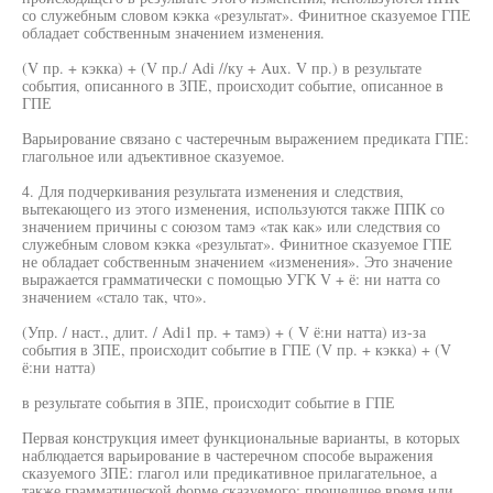
со служебным словом кэкка «результат». Финитное сказуемое ГПЕ
обладает собственным значением изменения.
(V пр. + кэкка) + (V пр./ Adi //ку + Aux. V пр.) в результате
события, описанного в ЗПЕ, происходит событие, описанное в
ГПЕ
Варьирование связано с частеречным выражением предиката ГПЕ:
глагольное или адъективное сказуемое.
4. Для подчеркивания результата изменения и следствия,
вытекающего из этого изменения, используются также ППК со
значением причины с союзом тамэ «так как» или следствия со
служебным словом кэкка «результат». Финитное сказуемое ГПЕ
не обладает собственным значением «изменения». Это значение
выражается грамматически с помощью УГК V + ё: ни натта со
значением «стало так, что».
(Упр. / наст., длит. / Adi1 пр. + тамэ) + ( V ё:ни натта) из-за
события в ЗПЕ, происходит событие в ГПЕ (V пр. + кэкка) + (V
ё:ни натта)
в результате события в ЗПЕ, происходит событие в ГПЕ
Первая конструкция имеет функциональные варианты, в которых
наблюдается варьирование в частеречном способе выражения
сказуемого ЗПЕ: глагол или предикативное прилагательное, а
также грамматической форме сказуемого: прошедшее время или