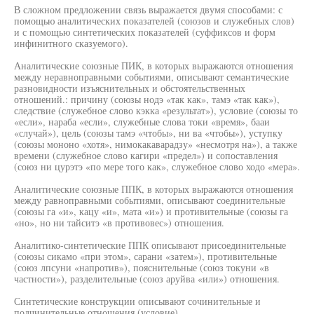
В сложном предложении связь выражается двумя способами: с
помощью аналитических показателей (союзов и служебных слов)
и с помощью синтетических показателей (суффиксов и форм
инфинитного сказуемого).
Аналитические союзные ПИК, в которых выражаются отношения
между неравноправными событиями, описывают семантические
разновидности изъяснительных и обстоятельственных
отношений.: причину (союзы нодэ «так как», тамэ «так как»),
следствие (служебное слово кэкка «результат»), условие (союзы то
«если», нараба «если», служебные слова токи «время», бааи
«случай»), цель (союзы тамэ «чтобы», ни ва «чтобы»), уступку
(союзы мононо «хотя», нимокакаварадзу» «несмотря на»), а также
времени (служебное слово кагири «предел») и сопоставления
(союз ни цурэтэ «по мере того как», служебное слово ходо «мера».
Аналитические союзные ППК, в которых выражаются отношения
между равноправными событиями, описывают соединительные
(союзы га «и», кацу «и», мата «и») и противительные (союзы га
«но», но ни тайситэ «в противовес») отношения.
Аналитико-синтетические ППК описывают присоединительные
(союзы сикамо «при этом», сарани «затем»), противительные
(союз лпсуни «напротив»), пояснительные (союз токуни «в
частности»), разделительные (союз аруйва «или») отношения.
Синтетические конструкции описывают сочинительные и
подчинительные отношения (условие).