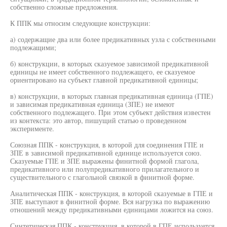
собственно сложные предложения.
К ППК мы относим следующие конструкции:
а) содержащие два или более предикативных узла с собственными
подлежащими;
б) конструкции, в которых сказуемое зависимой предикативной
единицы не имеет собственного подлежащего, ее сказуемое
ориентировано на субъект главной предикативной единицы;
в) конструкции, в которых главная предикативная единица (ГПЕ)
и зависимая предикативная единица (ЗПЕ) не имеют
собственного подлежащего. При этом субъект действия известен
из контекста: это автор, пишущий статью о проведенном
эксперименте.
Союзная ППК - конструкция, в которой для соединения ГПЕ и
ЗПЕ в зависимой предикативной единице используется союз.
Сказуемые ГПЕ и ЗПЕ выражены финитной формой глагола,
предикативного или полупредикативного прилагательного и
существительного с глагольной связкой в финитной форме.
Аналитическая ППК - конструкция, в которой сказуемые в ГПЕ и
ЗПЕ выступают в финитной форме. Вся нагрузка по выражению
отношений между предикативными единицами ложится на союз.
Синтетическая ППК - конструкция, в которой в ГПЕ используется