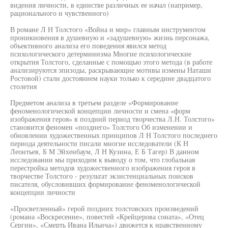
видения личности, в единстве различных ее начал (например,
рационального и чувственного)
В романе Л Н Толстого «Война и мир» главным инструментом
проникновения в душевную и «задушевную» жизнь персонажа,
объективного анализа его поведения явился метод
психологического детерминизма Многие психологические
открытия Толстого, сделанные с помощью этого метода (в работе
анализируются эпизоды, раскрывающие мотивы измены Наташи
Ростовой) стали достоянием науки только к середине двадцатого
столетия
Предметом анализа в третьем разделе «Формирование
феноменологической концепции личности и смена «форм
изображения героя» в поздний период творчества Л.Н. Толстого»
становится феномен «позднего» Толстого Об изменении и
обновлении художественных принципов Л Н Толстого последнего
периода деятельности писали многие исследователи (К Н
Леонтьев, Б М Эйхенбаум, Л Н Кузина, Е Б Тагер) В данном
исследовании мы приходим к выводу о том, что глобальная
перестройка методов художественного изображения героя в
творчестве Толстого - результат экзистенциальных поисков
писателя, обусловивших формирование феноменологической
концепции личности
«Просветленный» герой поздних толстовских произведений
(романа «Воскресение», повестей «Крейцерова соната», «Отец
Сергии», «Смерть Ивана Ильича») движется к нравственному