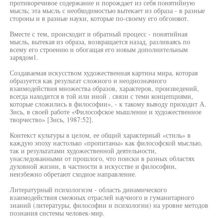
противоречивое содержание и порождает из себя понятийную
мысль; эта мысль с необходимостью вытекает из образа - в разные
стороны и в разные науки, которые по-своему его обгоняют.
Вместе с тем, происходит и обратный процесс - понятийная
мысль, вытекая из образа, возвращается назад, разливаясь по
всему его строению и обогащая его новым дополнительным
зарядом1.
Создаваемая искусством художественная картина мира, которая
образуется как результат сложного и неоднозначного
взаимодействия множества образов, характеров, произведений,
всегда находится в той или иной . связи с теми концепциями,
которые сложились в философии», - к такому выводу приходит А.
Зись, в своей работе «Философское мышление и художественное
творчество» [Зись, 1987:52].
Контекст культуры в целом, ее общий характерный «стиль» в
каждую эпоху настолько «пропитаны» как философской мыслью,
так и результатами художественной деятельности,
унаследованными от прошлого, что поиски в разных областях
духовной жизни, в частности в искусстве и философии,
неизбежно обретают сходное направление.
Литературный психологизм - область динамического
взаимодействия смежных отраслей научного и гуманитарного
знаний (литературы, философии и психологии) на уровне методов
познания системы человек-мир.