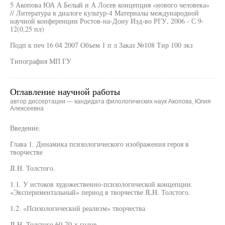
5 Акопова ЮА А Белый и А Лосев концепция «нового человека»
// Литература в диалоге культур-4 Материалы международной
научной конференции Ростов-на-Дону Изд-во РГУ, 2006 - С 9-
12(0,25 пл)
Подп к печ 16 04 2007 Объем 1 п л Заказ №108 Тир 100 экз
Типография МП ГУ
Оглавление научной работы
автор диссертации — кандидата филологических наук Акопова, Юлия
Алексеевна
Введение.
Глава 1. Динамика психологического изображения героя в
творчестве
JI.H. Толстого.
1.1. У истоков художественно-психологической концепции.
«Экспериментальный» период в творчестве JLH. Толстого.
1.2. «Психологический реализм» творчества
JI.H. Толстого 60-70-х годов.