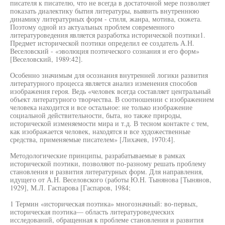
писателя к писателю, что не всегда в достаточной мере позволяет
показать диалектику бытия литературы, выявить внутреннюю
динамику литературных форм - стиля, жанра, мотива, сюжета.
Поэтому одной из актуальных проблем современного
литературоведения является разработка исторической поэтики1.
Предмет исторической поэтики определил ее создатель А.Н.
Веселовский - «эволюция поэтического сознания и его форм»
[Веселовский, 1989:42].
Особенно значимым для осознания внутренней логики развития
литературного процесса является анализ изменения способов
изображения героя. Ведь «человек всегда составляет центральный
объект литературного творчества. В соотношении с изображением
человека находится и все остальное: не только изображение
социальной действительности, быта, но также природы,
исторической изменяемости мира и т.д. В тесном контакте с тем,
как изображается человек, находятся и все художественные
средства, применяемые писателем» [Лихачев, 1970:4].
Методологические принципы, разрабатываемые в рамках
исторической поэтики, позволяют по-разному решать проблему
становления и развития литературных форм. Для направления,
идущего от А.Н. Веселовского (работы Ю.Н. Тынянова [Тынянов,
1929], М.Л. Гаспарова [Гаспаров, 1984;
1 Термин «историческая поэтика» многозначный: во-первых,
историческая поэтика— область литературоведческих
исследований, обращенная к проблеме становления и развития