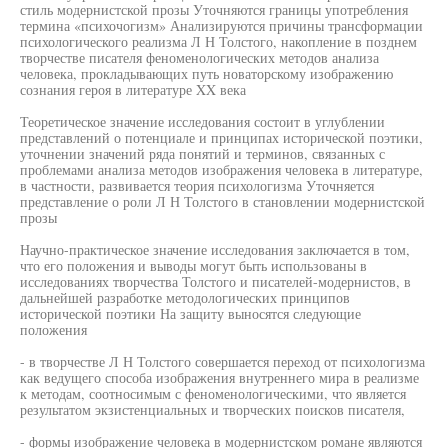
стиль модернистской прозы Уточняются границы употребления
термина «психочогизм» Анализируются причины трансформации
психологического реализма Л Н Толстого, накопление в позднем
творчестве писателя феноменологических методов анализа
человека, прокладывающих путь новаторскому изображению
сознания героя в литературе XX века
Теоретическое значение исследования состоит в углублении
представлений о потенциале и принципах исторической поэтики,
уточнении значений ряда понятий и терминов, связанных с
проблемами анализа методов изображения человека в литературе,
в частности, развивается теория психологизма Уточняется
представление о роли Л Н Толстого в становлении модернистской
прозы
Научно-практическое значение исследования заключается в том,
что его положения и выводы могут быть использованы в
исследованиях творчества Толстого и писателей-модернистов, в
дальнейшей разработке методологических принципов
исторической поэтики На защиту выносятся следующие
положения
- в творчестве Л Н Толстого совершается переход от психологизма
как ведущего способа изображения внутреннего мира в реализме
к методам, соотносимым с феноменологическими, что является
результатом экзистенциальных и творческих поисков писателя,
- формы изображение человека в модернистском романе являются