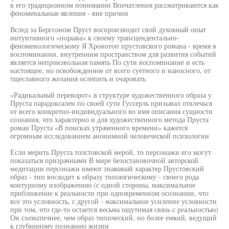
в его традиционном понимании Впечатления рассматриваются как
феноменальные явления - вне причин
Вслед за Бергсоном Пруст воспроизводит свой духовный опыт
интуитивного «порыва» к своему трансцендентально-
феноменологическому Я Хронотоп прустовского романа - время в
воспоминании, внутренним пространством для развития событий
является непроизвольная память По сути воспоминание и есть
настоящее, но освобожденное от всего суетного и наносного, от
тщеславного желания ослепить и очаровать
«Радикальный переворот» в структуре художественного образа у
Пруста парадоксален по своей сути Гуссерль призывал отвлечься
от всего конкретно-индивидуального во имя описания сущности
сознания, что характерно и для художественного метода Пруста
роман Пруста «В поисках утраченного времени» кажется
огромным исследованием анонимной человеческой психологии
Если мерить Пруста толстовской мерой, то персонажи его могут
показаться призрачными В мире безостановочной авторской
медитации персонажи имеют знаковый характер Прустовский
образ - тип восходит к образу типоюгическому - своего рода
контурному изображению (с одной стороны, максимальное
приближение к реальности при одновременном осознании, что
все это условность, с другой - максимальное усиление условности
при том, что где-то остается весьма ощутимая связь с реальностью)
Он схематичнее, чем образ типический, но более емкий, ведущий
к глубинному познанию жизни