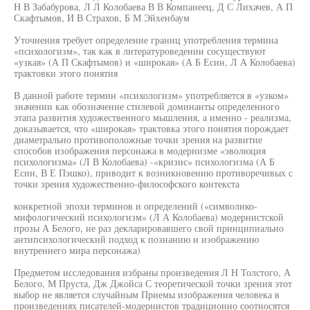
Н В Забабурова, Л Л Колобаева В В Компанеец, Д С Лихачев, А П
Скафтымов, И В Страхов, Б М Эйхенбаум
Уточнения требует определение границ употребления термина
«психологизм», так как в литературоведении сосуществуют
«узкая» (А П Скафтымов) и «широкая» (А Б Есин, Л А Колобаева)
трактовки этого понятия
В данной работе термин «психологизм» употребляется в «узком»
значении как обозначение стилевой доминанты определенного
этапа развития художественного мышления, а именно - реализма,
доказывается, что «широкая» трактовка этого понятия порождает
диаметрально противоположные точки зрения на развитие
способов изображения персонажа в модернизме «эволюция
психологизма» (Л В Колобаева) -«кризис» психологизма (А Б
Есин, В Е Пэшко), приводит к возникновению противоречивых с
точки зрения художественно-философского контекста
конкретной эпохи терминов и определений («символико-
мифологический психологизм» (Л А Колобаева) модернистской
прозы А Белого, не раз декларировавшего свой принципиально
антипсихологический подход к познанию и изображению
внутреннего мира персонажа)
Предметом исследования избраны произведения Л Н Толстого, А
Белого, М Пруста, Дж Джойса С теоретической точки зрения этот
выбор не является случайным Приемы изображения человека в
произведениях писателей-модернистов традиционно соотносятся