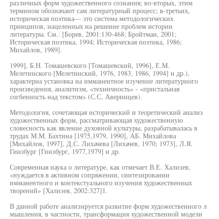
различных форм художественного сознания; во-вторых, этим
термином обозначают сам литературный процесс; в-третьих,
историческая поэтика— это система методологических
принципов, нацеленных на решение проблем истории
литературы. См.: [Борев, 2001:130-468; Бройтман, 2001;
Историческая поэтика, 1994; Историческая поэтика, 1986;
Михайлов, 1989].
1999], Б.Н. Томашевского [Томашевский, 1996], Е.М.
Мелетинского [Мелетинский, 1976, 1983, 1986, 1994] и др.),
характерна установка на имманентное изучение литературного
произведения, аналитизм, «техничность» - «пристальная
согбенность над текстом» (С.С. Аверинцев).
Методология, сочетающая исторический и теоретический анализ
художественных форм, рассматривающая художественную
словесность как явление духовной культуры, разрабатывалась в
трудах М.М. Бахтина [1975,1979, 1990], АБ. Михайлова
[Михайлов, 1997], Д.С. Лихачева [Лихачев, 1970; 1973], Л.Я.
Гинзбург [Гинзбург, 1977,1979] и др.
Современная наука о литературе, как отмечает В.Е. Хализев,
«нуждается в активном сопряжении, синтезировании
имманентного и контекстуального изучения художественных
творений» [Хализев, 2002:327]1.
В данной работе анализируется развитие форм художественного л
мышления, в частности, трансформация художественной модели