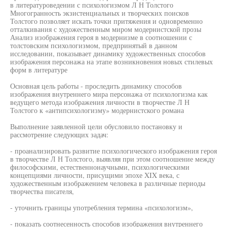
в литературоведении с психологизмом Л Н Толстого
Многогранность экзистенциальных и творческих поисков
Толстого позволяет искать точки притяжения и одновременно
отталкивания с художественным миром модернистской прозы
Анализ изображения героя в модернизме в соотношении с
толстовским психологизмом, предпринятый в данном
исследовании, показывает динамику художественных способов
изображения персонажа на этапе возникновения новых стилевых
форм в литературе
Основная цель работы - проследить динамику способов
изображения внутреннего мира персонажа от психологизма как
ведущего метода изображения личности в творчестве Л Н
Толстого к «антипсихологизму» модернистского романа
Выполнение заявленной цели обусловило постановку и
рассмотрение следующих задач:
- проанализировать развитие психологического изображения героя
в творчестве Л Н Толстого, выявляя при этом соотношение между
философскими, естественнонаучными, психологическими
концепциями личности, присущими эпохе XIX века, с
художественным изображением человека в различные периоды
творчества писателя,
- уточнить границы употребления термина «психологизм»,
- показать соотнесенность способов изображения внутреннего