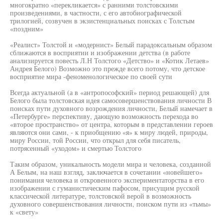
многократно «перекликается» с ранними толстовскими
произведениями, в частности, с его автобиографической
трилогией, созвучен в экзистенциальных поисках с Толстым
«поздним»
«Реалист» Толстой и «модернист» Белый парадоксальным образом
сближаются в восприятии и изображении детства (в работе
анализируется повесть Л.Н Толстого «Детство» и «Котик Летаев»
Андрея Белого) Возможно это прежде всего потому, что детское
восприятие мира -феноменологическое по своей сути
Всегда актуальной (а в «антропософский» период решающей) для
Белого была толстовская идея самосовершенствования личности В
поисках пути духовного возрождения личности, Белый намечает в
«Петербурге» перспективу, дающую возможность перехода во
«второе пространство» от центра, которым в представлении героев
являются они сами, - к приобщению «я» к миру людей, природы,
миру России, той России, что открыл для себя писатель,
потрясенный «уходом» и смертью Толстого
Таким образом, уникальность модели мира и человека, созданной
А Белым, на наш взгляд, заключается в сочетании «новейшего»
понимания человека и откровенного экспериментаторства в его
изображении с гуманистическим пафосом, присущим русской
классической литературе, толстовской верой в возможность
духовного совершенствования личности, поиском пути из «тьмы»
к «свету»