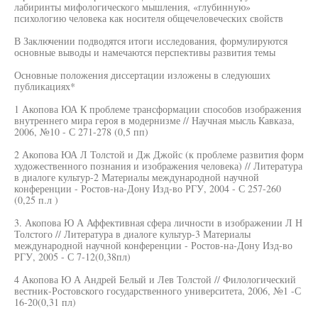
лабиринты мифологического мышления, «глубинную»
психологию человека как носителя общечеловеческих свойств
В Заключении подводятся итоги исследования, формулируются
основные выводы и намечаются перспективы развития темы
Основные положения диссертации изложены в следуюших
публикациях*
1 Акопова ЮА К проблеме трансформации способов изображения
внутреннего мира героя в модернизме // Научная мысль Кавказа,
2006, №10 - С 271-278 (0,5 пп)
2 Акопова ЮА Л Толстой и Дж Джойс (к проблеме развития форм
художественного познания и изображения человека) // Литература
в диалоге культур-2 Материалы международной научной
конференции - Ростов-на-Дону Изд-во РГУ, 2004 - С 257-260
(0,25 п.л )
3. Акопова Ю А Аффективная сфера личности в изображении Л Н
Толстого // Литература в диалоге культур-3 Материалы
международной научной конференции - Ростов-на-Дону Изд-во
РГУ, 2005 - С 7-12(0,38пл)
4 Акопова Ю А Андрей Белый и Лев Толстой // Филологический
вестник-Ростовского государственного университета, 2006, №1 -С
16-20(0,31 пл)