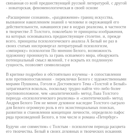
связанная со всей предшествующей русской литературой, с другой
- новаторская, феноменологическая в своей основе
«Расширение сознания», «раздвижение» границ искусства,
вызванное накоплением знаний о человеке и окружающей его
действительности, начавшееся уже в недрах реализма, в частности
в творчестве Л Толстого, поколебало те принципы изображения,
на которых основывалось предшествующее столетие, и, прежде
всего, принципы психологического анализа А Белый не раз в
своих статьях ниспровергал литературный психологизм,
«эмпирику» психологии По мнению Белого, возможность
художнику проникнуть за грань осязаемого мира, обнаружить
потенциальный смысл явлений, т е вскрыть их подлинную
сущность, позволяет символизация
В критике подробно и обстоятельно изучены - в сопоставлении
или противопоставлении - переклички Белого с художественными
мирами Пушкина, Гоголя и Достоевского Тема «Толстой и Белый»
затрагивается вскользь, поскольку трудно найти что-либо более
противоположное, чем «аналитический» метод Льва Толстого
периода «психологического реализма» и «синтетический» метод
Андрея Белого Тем не менее духовное наследие Толстого сыграло
для Белого огромную роль в его экзистенциальных поисках,
развитии и становлении концепции личности, определило пафос
ряда произведений Белого, в том числе и романа «Петербург»
Будучи «не совместим» с Толстым - психологом периода расцвета
его творчества, Белый в своих духовных и творческих исканиях