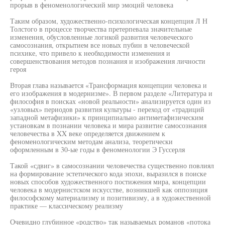
прорыв в феноменологический мир эмоций человека
Таким образом, художественно-психологическая концепция Л Н
Толстого в процессе творчества претерпевала значительные
изменения, обусловленные логикой развития человеческого
самосознания, открытием все новых пубин в человеческой
психике, что привело к необходимости изменения и
совершенствования методов познания и изображения личности
героя
Вторая глава называется «Трансформация концепции человека и
его изображения в модернизме». В первом разделе «Литература и
философия в поисках «новой реальности» анализируется один из
«узловых» периодов развития культуры - переход от «традиций
западной метафизики» к принципиально антиметафизическим
установкам в познании человека и мира развитие самосознания
человечества в XX веке определяется движением к
феноменологическим методам анализа, теоретически
оформленным в 30-ые годы в феноменологии Э Гуссерля
Такой «сдвиг» в самосознании человечества существенно повлиял
на формирование эстетического кода эпохи, выразился в поиске
новых способов художественного постижения мира, концепции
человека в модернистском искусстве, возникшей как оппозиция
философскому материализму и позитивизму, а в художественной
практике — классическому реализму
Очевидно глубинное «родство» так называемых романов «потока