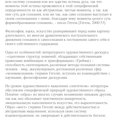
всю систему сознания или все царство истины духа, так что
моменты этой истины проявляются в этой специфической
определенности не как абстрактные, чистые моменты, а так, как
они суть для сознания, или же так, как само сознание выступает в
своем соотношении с ними, благодаря чему моменты целого суть
формообразования сознания», - писал Гегель [Гегель, 2000:53].
Философия, наука, искусство разворачивают перед нами картину
длительного, во многом драматического поступательного
движения сознания и самосознания к постижению самого себя и
своего собственного содержания.
Одна из особенностей литературного художественного дискурса
-«сцепление структур значений, обладающих собственными
правилами комбинации и трансформации» (Греймас) -
способность синтезировать различные методы познания системы
человек - мир, аккумулировать достижения различных сфер
«человекознания» (термин Гегеля), вступать во взаимодействие с
научными, философскими дискурсами.
На уровне художественного мышления «синтетизм» литературы
обусловлен специфической природой художественного образа.
Понятие «образ» во многих случаях незаменимо никаким другим,
так как оно обозначает чувственную конкретность,
эмоциональную наполненность искусства, его выразительность.
Образ-«мост» (термин Гегеля) между действительностью и
абстрактным мышлением; используя свою систему
взаимоотражения, он зачерпывает в действительности богатое,