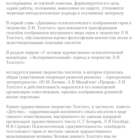
исследования, ее научной новизны, формулируется его цель,
задачи работы, положения, выносимые на защиту, уточняются
теоретико-методологические подходы к изучаемому материалу
В первой главе «Дииамнка психологического изображения героя п
творчестве Л.Н. Толстого» прослеживается трансформация
способов изображения внутреннего мира героя в творчестве Л Н
Толстого, обусловленная научно-философским контекстом эпохи и
экзистенциальными поисками писателя
В разделе первом «У истоков художественно-психологической
концепции. «Экспериментальный» период в творчестве Л.Н.
Толстого»
исследуется раннее творчество писателя, в котором отразилась
общая существенная тенденция развития реализма - «преодоление
литературности» (Ю М Лотман, А В Михайлов) «Прорыв» Л Н
Толстого в действительность выразился в его новаторской
организации повествования, приемах изображения душевной
жизни персонажа
Раннее художественное творчество Толстого, в частности, повесть
«Детство» - нарративизация жизненного опыта писателя в виде
связного повествования, выстроенного по законам жанровой
организации художественного текста (С Г Бочаров, Л Я Гинзбург,
И В Страхов) Психологическая «документальность» освободила
толстовского героя от жестких законов художественного
моделирования человека Человек раннего Толстого еще не