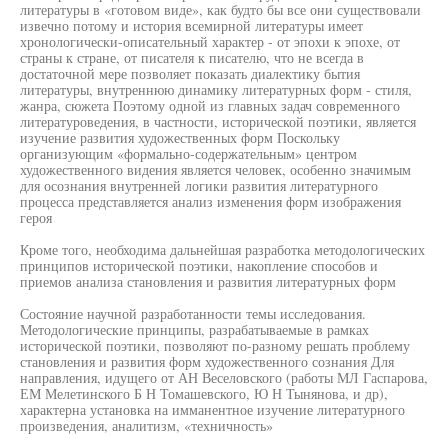
литературы в «готовом виде», как будто бы все они существовали
извечно потому и история всемирной литературы имеет
хронологически-описательный характер - от эпохи к эпохе, от
страны к стране, от писателя к писателю, что не всегда в
достаточной мере позволяет показать диалектику бытия
литературы, внутреннюю динамику литературных форм - стиля,
жанра, сюжета Поэтому одной из главных задач современного
литературоведения, в частности, исторической поэтики, является
изучение развития художественных форм Поскольку
организующим «формально-содержательным» центром
художественного видения является человек, особенно значимым
для осознания внутренней логики развития литературного
процесса представляется анализ изменения форм изображения
героя
Кроме того, необходима дальнейшая разработка методологических
принципов исторической поэтики, накопление способов и
приемов анализа становления и развития литературных форм
Состояние научной разработанности темы исследования.
Методологические принципы, разрабатываемые в рамках
исторической поэтики, позволяют по-разному решать проблему
становления и развития форм художественного сознания Для
направления, идущего от АН Веселовского (работы МЛ Гаспарова,
ЕМ Мелетинского Б Н Томашевского, Ю Н Тынянова, и др),
характерна установка на имманентное изучение литературного
произведения, аналитизм, «техничность»