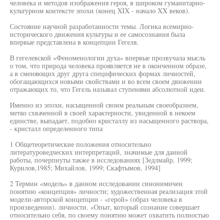
человека и методов изображения героя, в широком гуманитарно-
культурном контексте эпохи (конец XIX - начало XX веков).
Состояние научной разработанности темы. Логика всемирно-
исторического движения культуры и ее самосознания была
впервые представлена в концепции Гегеля.
В гегелевской «Феноменологии духа» впервые прозвучала мысль
о том, что природа человека проявляется не в оконченном образе,
а в сменяющих друг друга специфических формах личностей,
обогащающихся новыми свойствами и во всем своем движении
отражающих то, что Гегель называл ступенями абсолютной идеи.
Именно из эпохи, насыщенной своим реальным своеобразием,
метко схваченной в своей характерности, увиденной в некоем
единстве, выпадает, подобно кристаллу из насыщенного раствора,
- кристалл определенного типа
1 Общетеоретические положения относительно
литературоведческих интерпретаций, значимые для данной
работы, почерпнуты также в исследованиях [Зедлмайр, 1999;
Курилов,1985; Михайлов, 1999; Скафтымов, 1994]
2 Термин «модель» в данном исследовании синонимичен
понятию «концепция» личности; художественная реализация этой
модели-авторской концепции - «герой» (образ человека в
произведении). личности. «Опыт, который сознание совершает
относительно себя, по своему понятию может охватить полностью