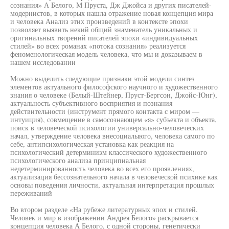
сознания» А Белого, М Пруста, Дж Джойса и других писателей-
модернистов, в которых нашла отражение новая концепция мира
и человека Анализ этих произведений в контексте эпохи
позволяет выявить некий общий знаменатель уникальных и
оригинальных творений писателей эпохи «индивидуальных
стилей» во всех романах «потока сознания» реализуется
феноменологическая модель человека, что мы и доказываем в
нашем исследовании
Можно выделить следующие признаки этой модели синтез
элементов актуального философского научного и художественного
знания о человеке (Белый-Штейнер, Пруст-Бергсон, Джойс-Юнг),
актуальность субъективного восприятия и познания
действительности (инструмент прямого контакта с миром —
интуиция), совмещение в самосознающем «я» субъекта и объекта,
поиск в человеческой психологии универсально-человеческих
начал, утверждение человека внесоциалыюго, человека самого по
себе, антипсихологическая установка как реакция на
психологический детерминизм классического художественного
психологического анализа принципиальная
недетерминированность человека во всех его проявлениях,
актуализация бессознательного начала в человеческой психике как
основы поведения личности, актуальная интерпретация прошлых
переживаний
Во втором разделе «На рубеже литературных эпох и стилей.
Человек и мир в изображении Андрея Белого» раскрывается
концепция человека А Белого, с одной стороны, генетически