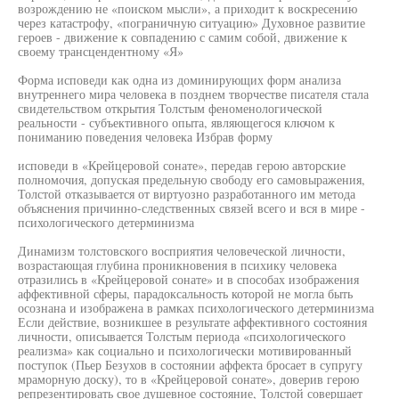
возрождению не «поиском мысли», а приходит к воскресению
через катастрофу, «пограничную ситуацию» Духовное развитие
героев - движение к совпадению с самим собой, движение к
своему трансцендентному «Я»
Форма исповеди как одна из доминирующих форм анализа
внутреннего мира человека в позднем творчестве писателя стала
свидетельством открытия Толстым феноменологической
реальности - субъективного опыта, являющегося ключом к
пониманию поведения человека Избрав форму
исповеди в «Крейцеровой сонате», передав герою авторские
полномочия, допуская предельную свободу его самовыражения,
Толстой отказывается от виртуозно разработанного им метода
объяснения причинно-следственных связей всего и вся в мире -
психологического детерминизма
Динамизм толстовского восприятия человеческой личности,
возрастающая глубина проникновения в психику человека
отразились в «Крейцеровой сонате» и в способах изображения
аффективной сферы, парадоксальность которой не могла быть
осознана и изображена в рамках психологического детерминизма
Если действие, возникшее в результате аффективного состояния
личности, описывается Толстым периода «психологического
реализма» как социально и психологически мотивированный
поступок (Пьер Безухов в состоянии аффекта бросает в супругу
мраморную доску), то в «Крейцеровой сонате», доверив герою
репрезентировать свое душевное состояние, Толстой совершает