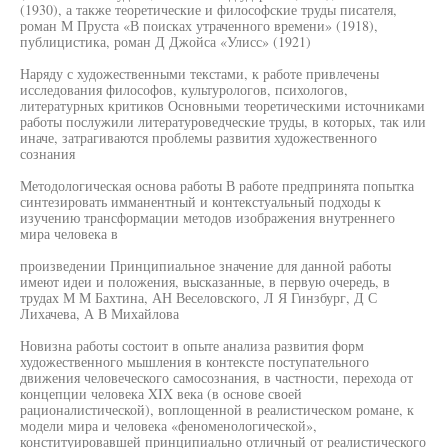
(1930), а также теоретические и философские труды писателя,
роман М Пруста «В поисках утраченного времени» (1918),
публицистика, роман Д Джойса «Улисс» (1921)
Наряду с художественными текстами, к работе привлечены
исследования философов, культурологов, психологов,
литературных критиков Основными теоретическими источниками
работы послужили литературоведческие труды, в которых, так или
иначе, затрагиваются проблемы развития художественного
сознания
Методологическая основа работы В работе предпринята попытка
синтезировать имманентный и контекстуальный подходы к
изучению трансформации методов изображения внутреннего
мира человека в
произведении Принципиальное значение для данной работы
имеют идеи и положения, высказанные, в первую очередь, в
трудах М М Бахтина, АН Веселовского, Л Я Гинзбург, Д С
Лихачева, А В Михайлова
Новизна работы состоит в опыте анализа развития форм
художественного мышления в контексте поступательного
движения человеческого самосознания, в частности, перехода от
концепции человека XIX века (в основе своей
рационалистической), воплощенной в реалистическом романе, к
модели мира и человека «феноменологической»,
конституировавшей принципиально отличный от реалистического