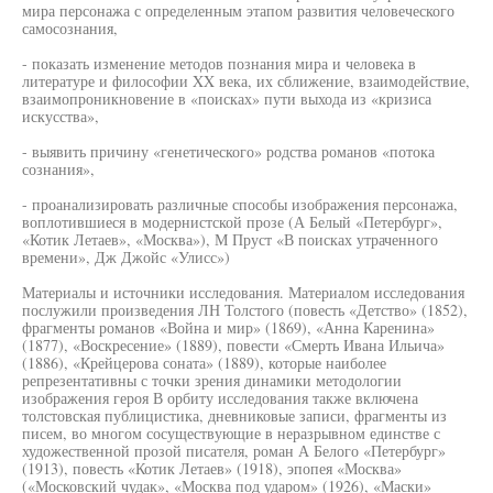
мира персонажа с определенным этапом развития человеческого
самосознания,
- показать изменение методов познания мира и человека в
литературе и философии XX века, их сближение, взаимодействие,
взаимопроникновение в «поисках» пути выхода из «кризиса
искусства»,
- выявить причину «генетического» родства романов «потока
сознания»,
- проанализировать различные способы изображения персонажа,
воплотившиеся в модернистской прозе (А Белый «Петербург»,
«Котик Летаев», «Москва»), М Пруст «В поисках утраченного
времени», Дж Джойс «Улисс»)
Материалы и источники исследования. Материалом исследования
послужили произведения ЛН Толстого (повесть «Детство» (1852),
фрагменты романов «Война и мир» (1869), «Анна Каренина»
(1877), «Воскресение» (1889), повести «Смерть Ивана Ильича»
(1886), «Крейцерова соната» (1889), которые наиболее
репрезентативны с точки зрения динамики методологии
изображения героя В орбиту исследования также включена
толстовская публицистика, дневниковые записи, фрагменты из
писем, во многом сосуществующие в неразрывном единстве с
художественной прозой писателя, роман А Белого «Петербург»
(1913), повесть «Котик Летаев» (1918), эпопея «Москва»
(«Московский чудак», «Москва под ударом» (1926), «Маски»