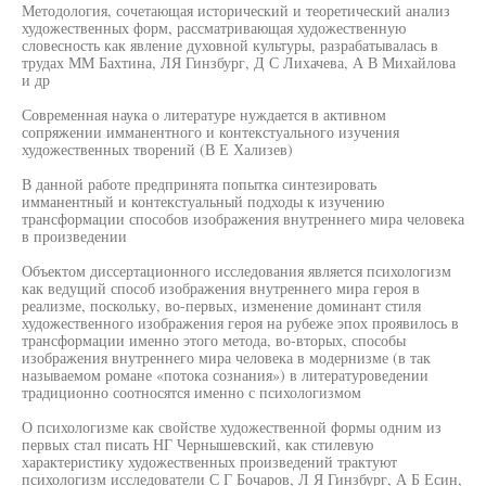
Методология, сочетающая исторический и теоретический анализ
художественных форм, рассматривающая художественную
словесность как явление духовной культуры, разрабатывалась в
трудах ММ Бахтина, ЛЯ Гинзбург, Д С Лихачева, А В Михайлова
и др
Современная наука о литературе нуждается в активном
сопряжении имманентного и контекстуального изучения
художественных творений (В Е Хализев)
В данной работе предпринята попытка синтезировать
имманентный и контекстуальный подходы к изучению
трансформации способов изображения внутреннего мира человека
в произведении
Объектом диссертационного исследования является психологизм
как ведущий способ изображения внутреннего мира героя в
реализме, поскольку, во-первых, изменение доминант стиля
художественного изображения героя на рубеже эпох проявилось в
трансформации именно этого метода, во-вторых, способы
изображения внутреннего мира человека в модернизме (в так
называемом романе «потока сознания») в литературоведении
традиционно соотносятся именно с психологизмом
О психологизме как свойстве художественной формы одним из
первых стал писать НГ Чернышевский, как стилевую
характеристику художественных произведений трактуют
психологизм исследователи С Г Бочаров, Л Я Гинзбург, А Б Есин,