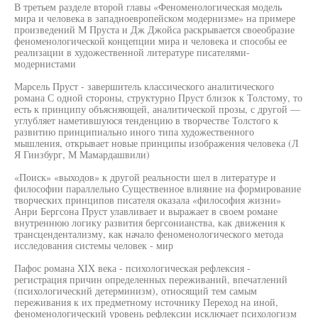
В третьем разделе второй главы «Феноменологическая модель
мира и человека в западноевропейском модернизме» на примере
произведений М Пруста и Дж Джойса раскрывается своеобразие
феноменологической концепции мира и человека и способы ее
реализации в художественной литературе писателями-
модернистами
Марсель Пруст - завершитель классического аналитического
романа С одной стороны, структурно Пруст близок к Толстому, то
есть к принципу объясняющей, аналитической прозы, с другой —
углубляет наметившуюся тенденцию в творчестве Толстого к
развитию принципиально иного типа художественного
мышления, открывает новые принципы изображения человека (Л
Я Гинзбург, М Мамардашвили)
«Поиск» «выходов» к другой реальности шел в литературе и
философии параллельно Существенное влияние на формирование
творческих принципов писателя оказала «философия жизни»
Анри Бергсона Пруст улавливает и выражает в своем романе
внутреннюю логику развития бергсонианства, как движения к
трансцендентализму, как начало феноменологического метода
исследования системы человек - мир
Пафос романа XIX века - психологическая рефлексия -
регистрация причин определенных переживаний, впечатлений
(психологический детерминизм), относящий тем самым
переживания к их предметному источнику Переход на иной,
феноменологический уровень рефлексии исключает психологизм