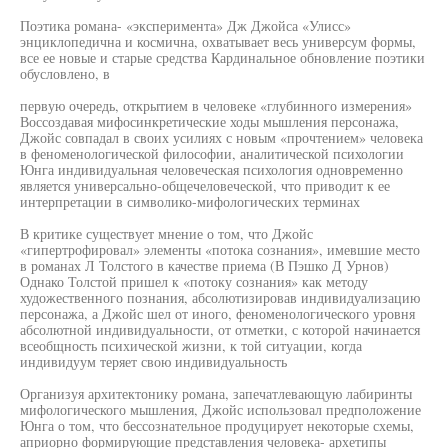
Поэтика романа- «эксперимента» Дж Джойса «Улисс»
энциклопедична и космична, охватывает весь универсум формы,
все ее новые и старые средства Кардинальное обновление поэтики
обусловлено, в
первую очередь, открытием в человеке «глубинного измерения»
Воссоздавая мифосинкретические ходы мышления персонажа,
Джойс совпадал в своих усилиях с новым «прочтением» человека
в феноменологической философии, аналитической психологии
Юнга индивидуальная человеческая психология одновременно
является универсально-общечеловеческой, что приводит к ее
интерпретации в символико-мифологических терминах
В критике существует мнение о том, что Джойс
«гипертрофировал» элементы «потока сознания», имевшие место
в романах Л Толстого в качестве приема (В Пэшко Д Урнов)
Однако Толстой пришел к «потоку сознания» как методу
художественного познания, абсолютизировав индивидуализацию
персонажа, а Джойс шел от иного, феноменологического уровня
абсолютной индивидуальности, от отметки, с которой начинается
всеобщность психической жизни, к той ситуации, когда
индивидуум теряет свою индивидуальность
Организуя архитектонику романа, запечатлевающую лабиринты
мифологического мышления, Джойс использовал предположение
Юнга о том, что бессознательное продуцирует некоторые схемы,
априорно формирующие представления человека- архетипы