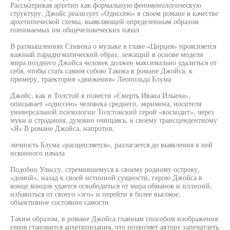
Рассматривая архетип как формальную феноменологическую
структуру, Джойс реализует «Одиссею» в своем романе в качестве
архетипической схемы, выявляющей определенным образом
понимаемых им общечеловеческих начал
В размышлениях Стивена о музыке в главе «Цирцея» проясняется
важный парадигматический образ, лежащий в основе модели
мира позднего Джойса человек должен максимально удалиться от
себя, чтобы стать самим собою Такова в романе Джойса, к
примеру, траектория «движения» Леопольда Блума
Джойс, как и Толстой в повести «Смерть Ивана Ильича»,
описывает «одиссею» человека среднего, эвримена, носителя
универсальной психологии Толстовский герой «восходит», через
муки и страдания, духовно очищаясь, к своему трансцендентному
«Я» В романе Джойса, напротив,
личность Блума «расщепляется», разлагается до выявления в ней
исконного начала
Подобно Улиссу, стремившемуся к своему родному острову,
«домой», назад к своей истинной сущности, герою Джойса в
конце концов удается освободиться от мира обманов и иллюзий,
избавиться от своего «эго» и перейти в более высокое,
объективное состояние самости
Таким образом, в романе Джойса главным способом изображения
героя становится архетипизация, что позволяет автору запечатлеть