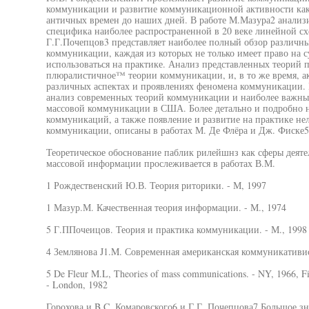
коммуникации и развитие коммуникационной активности как
античных времен до наших дней. В работе М.Мазура2 анализи
специфика наиболее распространенной в 20 веке линейной с
Г.Г.Почепцов3 представляет наиболее полный обзор различны
коммуникации, каждая из которых не только имеет право на 
использоваться на практике. Анализ представленных теорий 
плюралистичное™ теории коммуникации, и, в то же время, а
различных аспектах и проявлениях феномена коммуникации. 
анализ современных теорий коммуникации и наиболее важных
массовой коммуникации в США. Более детально и подробно 
коммуникаций, а также появление и развитие на практике не
коммуникации, описаны в работах М. Де Флёра и Дж. Фиске5
Теоретическое обоснование паблик рилейшнз как сферы деяте
массовой информации прослеживается в работах В.М.
1 Рождественский Ю.В. Теория риторики. - М, 1997
1 Мазур.М. Качественная теория информации. - М., 1974
5 Г.ППочеицов. Теория и практика коммуникации. - М., 1998
4 Землянова J1.M. Современная американская коммуникативис
5 De Fleur M.L, Theories of mass communications. - NY, 1966, Fis
- London, 1982
Горохова и B.C. Комаровского6 и Г,Г. Почепцова7 Большое зн