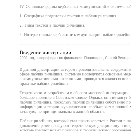
IV. Основные формы вербальных коммуникаций в системе па
1. Специфика подготовки текстов в паблик рилейшнз.
2. Типы текстов в паблик рилейшнз.
3. Интерактивные вербальные коммуникации: паблик рилейшн
Введение диссертации
2001 год, автореферат по филологии, Пономарев, Сергей Виктор
В данной диссертации автором проводится анализ содержани
сфере паблик рилейшнз, системно исследуются основные мод
с коммуникативными интенциями, проводится анализ основн
практике паблик рилейшнз.
Теоретическим разработкам в области массовой информации,
большое значение в Советском Союзе. Однако, они не могут 
паблик рилейшнз, поскольку паблик рилейшнз собственно про
информации и теории журналистики не объясняют в полной 
зачастую, не принципиальны в данной области.
Паблик рилейшнз, который стал практиковаться в России в нач
динамично развивающуюся теоретическую дисциплину и нову
которые требуют новых подходов к теоретическому обоснован