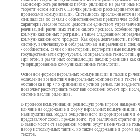
закономерность разделения паблик рилейшнз на различные мод
теоретическом аспекте). Паблик рилейшнз рассматривается ав
процессами коммуникаций. Системность прослеживается на не
специалиста по связям с общественностью представляет собо
характеризуется не только целостным единством управленчес
реализацией различных этапов самого процесса, особенно п
коммуникационных программ, а также следованием определе
коммуникационного процесса. Как сфера деятельности, пабли
систему, включающую в себя различные направления и специа
/ сообществом, связи с инвесторами, корпоративные коммуник
государственными структурами, избирательные технологии, 
При этом, в различных составляющих паблик рилейшнз как с
унифицированные коммуникационные технологии.
Основной формой вербальных коммуникаций в паблик рилейшн
ослабление воздействия невербальных компонентов в тексте (
обстановка и др.) по сравнению с устной речью, где воздейст
позволяет рассматривать текст как основной объект при исс
системе паблик рилейшнз.
В процессе коммуникации решающую роль играют намерения 
влияние на содержание и форму вербальных коммуникаций. 
манипулятивная, модель общественного информирования и мо
представляют собой, прежде всего, три различных стратеги
В зависимости от выбранной модели будут изменяться не тол
набор используемых тактик, но также содержание и форма в
текстов.