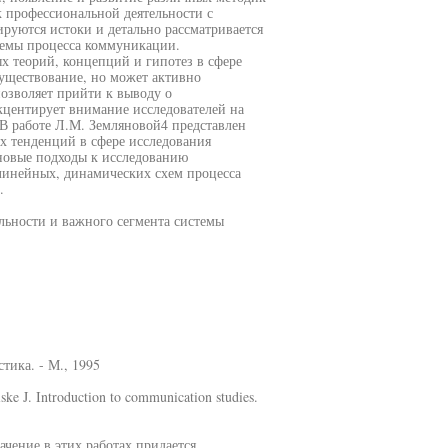
 профессиональной деятельности с
руются истоки и детально рассматривается
хемы процесса коммуникации.
х теорий, концепций и гипотез в сфере
существование, но может активно
позволяет прийти к выводу о
кцентирует внимание исследователей на
В работе Л.М. Земляновой4 представлен
 тенденций в сфере исследования
новые подходы к исследованию
линейных, динамических схем процесса
.
льности и важного сегмента системы
тика. - М., 1995
ke J. Introduction to communication studies.
ачение в этих работах придается