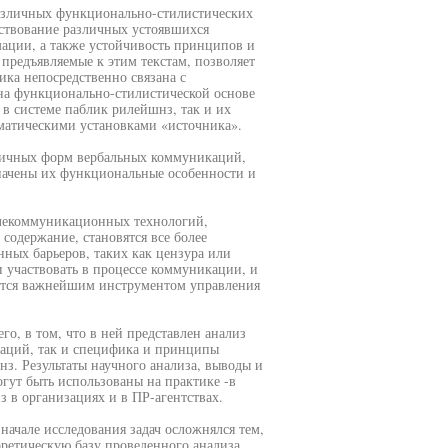
азличных функционально-стилистических
ествование различных устоявшихся
ации, а также устойчивость принципов и
 предъявляемые к этим текстам, позволяет
ика непосредственно связана с
на функционально-стилистической основе
 в системе паблик рилейшнз, так и их
матическими установками «источника».
зличных форм вербальных коммуникаций,
значены их функциональные особенности и
елекоммуникационных технологий,
одержание, становятся все более
ых барьеров, таких как цензура или
 участвовать в процессе коммуникации, и
вится важнейшим инструментом управления
го, в том, что в ней представлен анализ
каций, так и специфика и принципы
з. Результаты научного анализа, выводы и
гут быть использованы на практике -в
 в организациях и в ПР-агентствах.
начале исследования задач осложнялся тем,
оретическую базу проведенного анализа