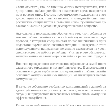
Стоит отметить, что, по мнению многих исследователей, как 
дисциплина, паблик рилейшнз в настоящее время находится в
но и во всем мире. Поэтому теоретические исследования в эт
диссертации не как попытки перенести «западный» опыт «на 
российских специалистов в развитии новой гуманитарной д
важное значение в условиях демократического общества.
Актуальность исследования обусловлена тем, что проблемы 
текстов паблик рилейшнз в российской науке ранее не исследо
проблем, с которыми специалистам по паблик рилейшнз прихо
недостаток научно обоснованных методик, и, вследствие этого
использующихся на практике, негативно сказывается на уров
специалистов по паблик рилейшнз. Учитывая это обстоятельс
коммуникативные закономерности паблик рилейшнз, трудно 
Новизна проведенного исследования обусловлена самой пост
адекватного отражения в научной литературе. В диссертации
основные модели вербальных коммуникаций в паблик рилейшн
основных коммуникативных интенций, отличающихся целям
коммуникации.
В качестве собственно вербальных коммуникаций в данной ра
единицей коммуникации выступает текст, то есть письменно 
ситуациях присутствие невербальных компонентов коммуник
эффекта воздействия.
Развитие теорий коммуникации в 20 веке рассматривается ав