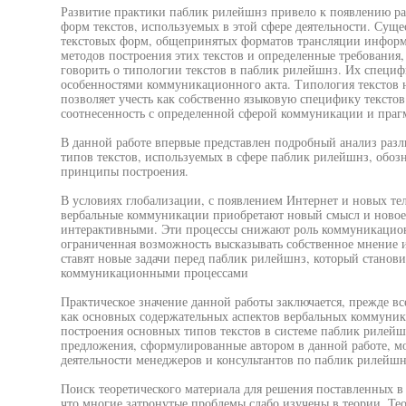
Развитие практики паблик рилейшнз привело к появлению р
форм текстов, используемых в этой сфере деятельности. Сущ
текстовых форм, общепринятых форматов трансляции информ
методов построения этих текстов и определенные требования,
говорить о типологии текстов в паблик рилейшнз. Их специф
особенностями коммуникационного акта. Типология текстов 
позволяет учесть как собственно языковую специфику текстов
соотнесенность с определенной сферой коммуникации и праг
В данной работе впервые представлен подробный анализ ра
типов текстов, используемых в сфере паблик рилейшнз, обо
принципы построения.
В условиях глобализации, с появлением Интернет и новых т
вербальные коммуникации приобретают новый смысл и новое с
интерактивными. Эти процессы снижают роль коммуникационн
ограниченная возможность высказывать собственное мнение и
ставят новые задачи перед паблик рилейшнз, который стано
коммуникационными процессами
Практическое значение данной работы заключается, прежде все
как основных содержательных аспектов вербальных коммуни
построения основных типов текстов в системе паблик рилейшн
предложения, сформулированные автором в данной работе, мо
деятельности менеджеров и консультантов по паблик рилейшнз
Поиск теоретического материала для решения поставленных в 
что многие затронутые проблемы слабо изучены в теории. Те