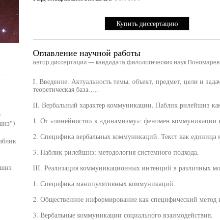
Купить диссертацию
Оглавление научной работы
автор диссертации — кандидата филологических наук Пономарев
I. Введение. Актуальность темы, объект, предмет, цели и зад
теоретическая база.,.,.
II. Вербальный характер коммуникации. Паблик рилейшнз как
е
1. От «линейности» к «динамизму»: феномен коммуникации к
шнз")
2. Специфика вербальных коммуникаций. Текст как единица
аблик
3. Паблик рилейшнз: методология системного подхода.
йшнз
III. Реализация коммуникационных интенций в различных мо
1. Специфика манипулятивных коммуникаций.
2. Общественное информирование как специфический метод 
3. Вербальные коммуникации социального взаимодействия.