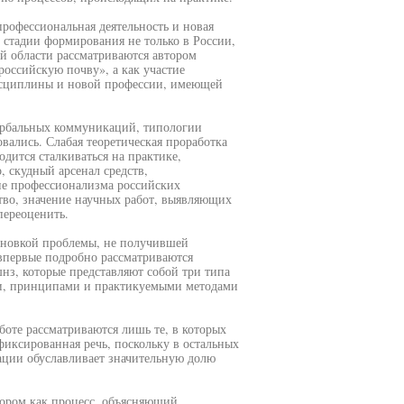
профессиональная деятельность и новая
 стадии формирования не только в России,
ой области рассматриваются автором
российскую почву», а как участие
исциплины и новой профессии, имеющей
вербальных коммуникаций, типологии
вались. Слабая теоретическая проработка
дится сталкиваться на практике,
, скудный арсенал средств,
не профессионализма российских
тво, значение научных работ, выявляющих
переоценить.
ановкой проблемы, не получившей
 впервые подробно рассматриваются
з, которые представляют собой три типа
и, принципами и практикуемыми методами
боте рассматриваются лишь те, в которых
фиксированная речь, поскольку в остальных
ации обуславливает значительную долю
тором как процесс, объясняющий