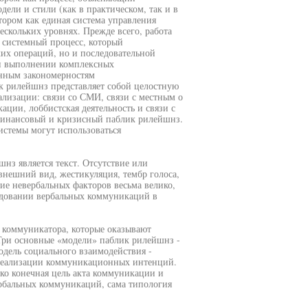
ели и стили (как в практическом, так и в
тором как единая система управления
скольких уровнях. Прежде всего, работа
й системный процесс, который
ких операций, но и последовательной
ри выполнении комплексных
нным закономерностям
к рилейшнз представляет собой целостную
лизации: связи со СМИ, связи с местным о
ации, лоббистская деятельность и связи с
финансовый и кризисный паблик рилейшнз.
истемы могут использоваться
з является текст. Отсутствие или
внешний вид, жестикуляция, тембр голоса,
вие невербальных факторов весьма велико,
ледовании вербальных коммуникаций в
коммуникатора, которые оказывают
Три основные «модели» паблик рилейшнз -
дель социального взаимодействия -
и реализации коммуникационных интенций.
ько конечная цель акта коммуникации и
ербальных коммуникаций, сама типология