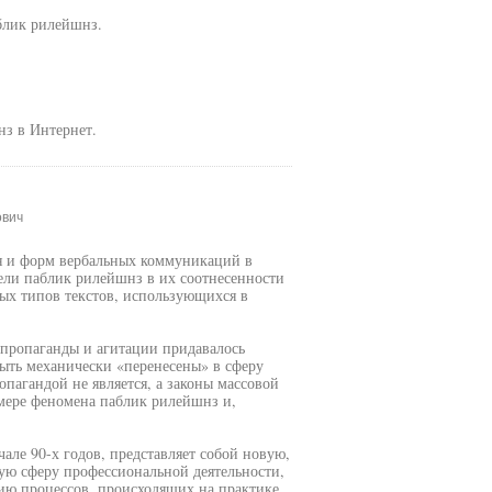
блик рилейшнз.
з в Интернет.
ович
я и форм вербальных коммуникаций в
ели паблик рилейшнз в их соотнесенности
ых типов текстов, использующихся в
 пропаганды и агитации придавалось
быть механически «перенесены» в сферу
пагандой не является, а законы массовой
мере феномена паблик рилейшнз и,
але 90-х годов, представляет собой новую,
ю сферу профессиональной деятельности,
ию процессов, происходящих на практике.