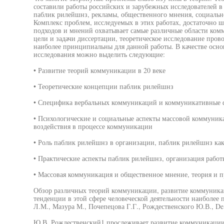
составили работы российских и зарубежных исследователей 
паблик рилейшнз, рекламы, общественного мнения, социаль
Комплекс проблем, исследуемых в этих работах, достаточно ш
подходов и мнений охватывает самые различные области ком
цели и задачи диссертации, теоретическое исследование пров
наиболее принципиальны для данной работы. В качестве осно
исследования можно выделить следующие:
• Развитие теорий коммуникации в 20 веке
• Теоретические концепции паблик рилейшнз
• Специфика вербальных коммуникаций и коммуникативные 
• Психологические и социальные аспекты массовой коммуник
воздействия в процессе коммуникации
• Роль паблик рилейшнз в организации, паблик рилейшнз ка
• Практические аспекты паблик рилейшнз, организация рабо
• Массовая коммуникация и общественное мнение, теория и 
Обзор различных теорий коммуникации, развитие коммуника
тенденции в этой сфере человеческой деятельности наиболее 
Л.М., Мазура М., Почепецова Г.Г., Рождественского Ю.В., De F
Ю.В. Рождественский1 прослеживает развитие коммуникации,