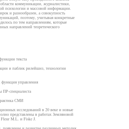
в области коммуникации, журналистики,
ной психологии и массовой информации.
ирок и разнообразен, а совокупность
муникаций, поэтому, учитывая конкретные
одилось по тем направлениям, которые
вных направлений теоретического
функции текста
ации и паблик рилейшнз, технологии
к функция управления
ты ПР-специалиста
практика СМИ
ционных исследований в 20 веке и новые
полно представлены в работах Земляновой
leur M.L. и Fiske J.
 появление и развитие различных методик