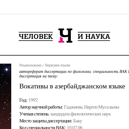
Языкознание
Тюркские языки
автореферат диссертации по филологии, специальность ВАК 
диссертация на тему:
Вокативы в азербайджанском языке
Год:
1992
Автор научной работы:
Гаджиева, Наргиз Муса кызы
Ученая cтепень:
кандидата филологических наук
Место защиты диссертации:
Баку
Код cпециальности ВАК:
10.02.06