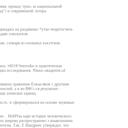
эввя, прпьед-'луш« as национальной
уд") и современной лхтера-
квадась на раздачншс ^утхо-теоретхгческ-
даях соискателя.
глав, словаря аг>оолшньх взкзтгвов,
пзна, т$01®?кчезх&к и практическая
джа исследования, 50axes овадеппя cd
освящена сражению Еокаа-явов с другими
стей, а в ко-ВФ!»:ся результате -
ьщк азнколых еданкц.
яз;гк. и сформировался на основе звуковых
- . HiiHVaa каре истории человеческого
но широко распространено з языкознании.
отезы. Так, Е.Вандриес утверждал, что