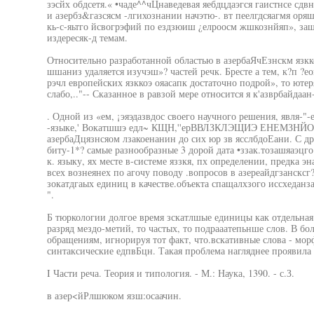
зэсйх обдсетя.« •чаде^^чЦнаведевая яебдцдаэгся гаистнсе сдвн
и азербз&газсясм -лгихознании начэтю-. вт пеелгдсяагмя оря
кь-с-яьтго йсвогрэфий по ездзюиш ¿елроосм жшкознйяп», защ
издересяк-д темам.
Относительно разработанной областью в азербаЯчЕзнскм язкк
шшаниз удаляется изучэш»? частей речк. Бресте а тем, к?п ?е
рэчл европейских язккоэ ояасапк достаточно подрой», то ютеря
слабо,.."-- Сказанное в равзой мере относится я к'азврбайдаа
. Одной из «ем, ¡эяэдазвдос своего научного решения, явля-"-
-языке,' Вокатшшэ едл~ КЩН,''ерВВЛЗКЛЭЩИЭ ЕНЕМЗНЙО' тв
азербаДцязнсяом лзакоенанин до сих юр зв ясслбдоЕани. С др
биту-1*? самые разнообразные 3 дорой дата •ззак.тозашяаэцг
к. языку, ях месте в-системе яззкя, пх определении, предка 
всех вознеянех по агочу поводу .вопросов в азереайдгзансксг
зокатдгаых единиц в качестве.объекта спащалхзого иссхеданзаи
".
Б тюркологии долгое время зскатлшые единицы как отдельная 
разряд мездо-метий, то частых, то подрааатепьнше слов. В бо
обращениям, игнорируя тот факт, что.вскативные слова - мор
синтаксические едпвБцн. Такая проблема нагляднее проявила 
I Части реча. Теория и типология. - М.: Наука, 1390. - с.З.
в азер<йРлшюком язш:осаачин.