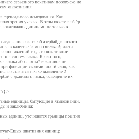
ничего серьезного вокативам пссеях-ско не
сам языкознания,
ов сцецаадьвого исмедованкя. Как
 поля зрения учекых. В зтоы окксяе выб.^р.
'с вокатшааш единицами не только в
о следование еокзткеоб азербайджанского
ова в качестве 'самосгсятельчо!; части
 сопоставлений то,, что вокативные
сто в система язака. Крало того,
ая языка абсолютна* вокативов не
а при фиксации сконеаичиостй слов, как
целью ставится такзке выявление 2
ербай-. дканского языка, освещение их
/}:'-
катьные единицы, бытующие в языкознании,
оды и заключения;
вных единиц, уточняются границы поачтия
итуат-Ешых шкативннх единиц;