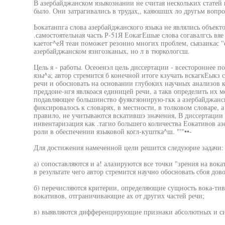
В азербайджанском языкознании не считая нескольких статей 
было. Они затрагивались в трудах,, каяюшшх ло другьм вопро
Ьокатанпга слова азербайджанского языка не являлись объект
.самостоятельная часть Р-51Я ЕокагЕшые слова согавалгсь вяе
каетог^еЯ теан поможет резонно многих проблем, сьязаикас '
азербайджанском язнгозканых, но л в тюркологсш.
Цель я - работы. Осеоенэл цель диссертации - всестороннее п
язы^а; автор стремится б конечной итоге кзучать вскагкЕыкз сл
речи и обосновать на основании глубоких научных анализов к
преддоне-нгя явлкоася единицей речи, а такв определить их ме
подавляющее большинство фуякгяонирую-гкк а азербайджанск
фиксировалось к словарях, в местности, в толковом словаре, 
правило, не учитываются вскатившэ значения, В диссертации 
инвентаризация как .тагио большего количества Еокативов аз
роли в обеспечении языковой когл-куштка^ш. "'"••-
Для достижения намеченной цели решится следуюрие задачи: "
а) сопоставляются и а! алазируются все точки "зрения на во
в результате чего автор стремится научно обосновать сбоя дов
б) перечисляются критерии, определяющие сущность вока-ти
вокативов, отграничивающие ах от других частей речи;
в) выявляются дифференцирующие признаки абсолютных и с