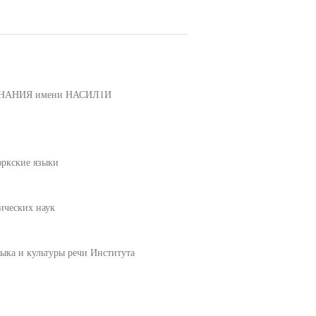
АНИЯ имени НАСИЛ1И
кские языки
ических наук
ыка и культуры речи Института