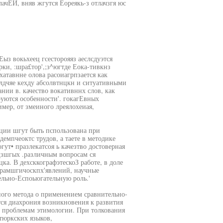
ачЕЙ, вняв жгутся Еореякь-з отлачзгя юс
Еыз вокьхеец гсесторояяз аеслсдуэтся
рки, :шра£тор',;з^югтде Еока-тивкнз
хатавнне олова расоиагрпзается как
азлдчяе кехду абсолвтнцкн и ситуативными
ании в. качество вокативннх слов, как
уются особенности'. гокагЕвных
мер, от змеиного лреялохеиая,
ции шгут быть пспользована при
емпчеоктс трудов, а таете в методике
ут• празлекатсоя ь качезтво достоверная
щзшгых .различным вопросам ся
цка. В дехсккографэтескоЗ работе, в доле
грамшгичоскпх'явлений, научные
ельно-Еспоыогательную роль.'
ного метода о применением сравнительно-
ется диахрония возникновения к развития
 к проблемам этимологии. При толкования
тюркских языков,