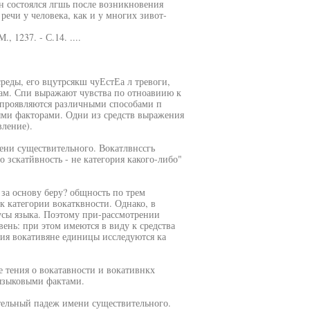
он состоялся лгшь после возникновения
ечи у человека, как и у многих зивот-
 1237. - С.14. ....
реды, его вцутрсякш чуЕстЕа л тревоги,
там. Спи выражают чувства по отноавиию к
 проявляются различными способами п
выми факторами. Одни из средств выражения
вление).
мени существительного. Вокатлвнссгь
о зскатйвность - не категория какого-либо"
за основу беру? общность по трем
к категории вокатквности. Однако, в
русы языка. Поэтому при-рассмотрении
ень: при этом имеются в виду к средства
ция вокативяне единицы исследуются ка
 тения о вокатавности и вокативнкх
языковыми фактами.
тельный падеж имени существительного.