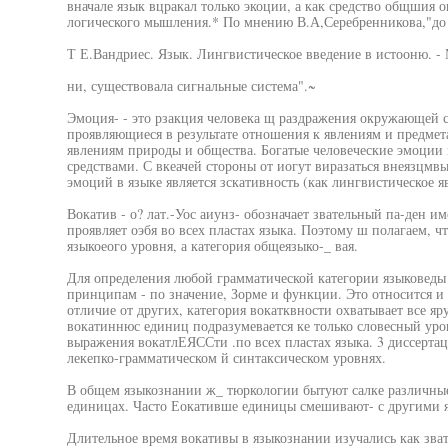
вначале язык вцракал только экоции, а как средство общшия 
логического мышления.* По мнению В.А,Серебренникова,"до р
Т Е.Вандриес. Язык. Лингвистическое введение в истооню. - М.,
ни, существовала сигнальные система".~
Эмоция- - это рзакция человека щ раздражения окружающей с
проявляющиеся в результате отношения к явлениям и предме
явлениям природы и общества. Богатые человеческие эмоции
средствами. С вкеачей стороны от иогут виразаться внеязцм
эмоций в языке является зскативность (как лингвистическое я
Вокатив - о? лат.-Уос аиунз- обозначает звательный па-ден и
проявляет оэбя во всех пластах языка. Поэтому ш полагаем, чт
языкоеого уровня, а категория общеязыко-_ вая.
Для определения любой грамматической категории языковеды 
принципам - по значение, Зорме и функции. Это относится и 
отличие от других, категория вокатквности охватывает все я
вокатиннюс единиц подразумевается ке только словесный уров
выражения вокатлЕЯССти .по всех пластах языка. 3 диссерта
лекепко-грамматическом й синтаксическом уровнях.
В общем языкознании ж_ тюркологии бытуют салке различные
единицах. Часто Еокативше единицы смешивают- с другими 
Длительное время вокативы в языкознании изучались как зва