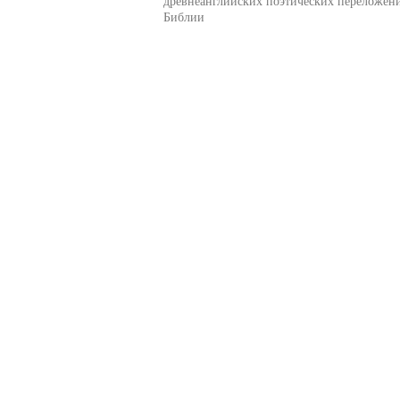
древнеанглийских поэтических переложен
Библии