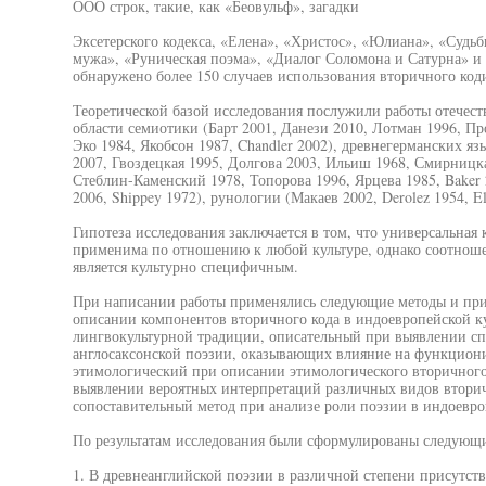
ООО строк, такие, как «Беовульф», загадки
Эксетерского кодекса, «Елена», «Христос», «Юлиана», «Судь
мужа», «Руническая поэма», «Диалог Соломона и Сатурна» и 
обнаружено более 150 случаев использования вторичного код
Теоретической базой исследования послужили работы отечест
области семиотики (Барт 2001, Данези 2010, Лотман 1996, Пр
Эко 1984, Якобсон 1987, Chandler 2002), древнегерманских я
2007, Гвоздецкая 1995, Долгова 2003, Ильиш 1968, Смирницк
Стеблин-Каменский 1978, Топорова 1996, Ярцева 1985, Baker 20
2006, Shippey 1972), рунологии (Макаев 2002, Derolez 1954, Ell
Гипотеза исследования заключается в том, что универсальная
применима по отношению к любой культуре, однако соотнош
является культурно специфичным.
При написании работы применялись следующие методы и при
описании компонентов вторичного кода в индоевропейской ку
лингвокультурной традиции, описательный при выявлении с
англосаксонской поэзии, оказывающих влияние на функцион
этимологический при описании этимологического вторичного 
выявлении вероятных интерпретаций различных видов вторич
сопоставительный метод при анализе роли поэзии в индоевро
По результатам исследования были сформулированы следующ
1. В древнеанглийской поэзии в различной степени присутст