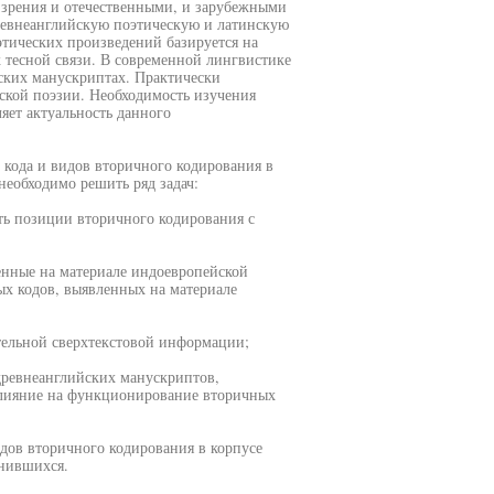
 зрения и отечественными, и зарубежными
ревнеанглийскую поэтическую и латинскую
тических произведений базируется на
х тесной связи. В современной лингвистике
ских манускриптах. Практически
ской поэзии. Необходимость изучения
яет актуальность данного
 кода и видов вторичного кодирования в
необходимо решить ряд задач:
ть позиции вторичного кодирования с
енные на материале индоевропейской
ых кодов, выявленных на материале
ительной сверхтекстовой информации;
 древнеанглийских манускриптов,
влияние на функционирование вторичных
идов вторичного кодирования в корпусе
анившихся.