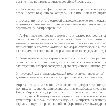
выявленные на примере индоевропейской культуры.
2. Элементарный и алфавитный код в индоевропейской культ
особенностей вторичного кодирования, а именной и этнокуль
3. Вследствие того, что основой англосаксонского тонического
поэтических текстов не отличалась от записи прозаических, 
ограниченное распространение.
4. Алфавитное кодирование имеет значительное распростран
англосаксонской лингвокультуре двух систем записи: латинс
конвенциональные имена, вследствие чего могли иметь и фоне
применение в качестве компонентов алфавитного кода в англо
взаимозаменяемость плана выражения и плана содержания дан
5. Значительное распространение этимологического вторичног
объясняется особенностями древнегерманского стихосложения
аллитерации, которая обладает в древнегерманской лингвоку
6. Числовой код в англосаксонской поэзии имеет двоеверный 
древнегерманского языческого и христианского символизма.
Апробация работы: Основные положения и результаты диссер
научных и научно-методических семинарах кафедры иностран
Новосибирского государственного технического университета
2012 гт.; на VIII межвузовской научно-практической конфе
гуманитарных и экономических наук» в Сибирском независимо
городской научно-практической конференции «Межкультурна