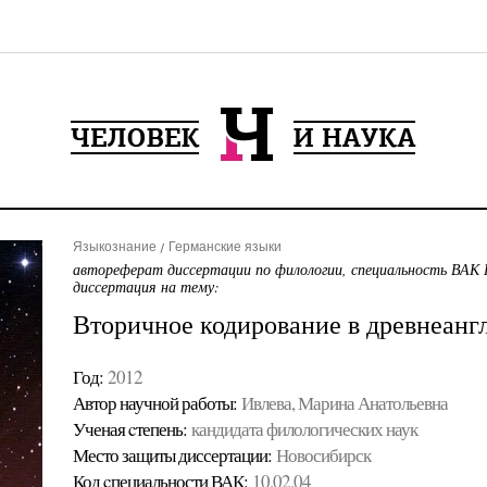
Языкознание
Германские языки
автореферат диссертации по филологии, специальность ВАК 
диссертация на тему:
Вторичное кодирование в древнеанг
Год:
2012
Автор научной работы:
Ивлева, Марина Анатольевна
Ученая cтепень:
кандидата филологических наук
Место защиты диссертации:
Новосибирск
Код cпециальности ВАК:
10.02.04