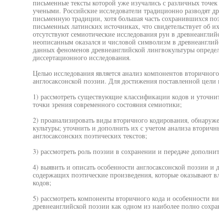
письменные тексты которой уже изучались с различных точек
учеными. Российские исследователи традиционно разводят д
письменную традиции, хотя большая часть сохранившихся поэ
письменных латинских источниках, что свидетельствует об и
отсутствуют семиотические исследования рун в древнеанглий
неописанным оказался и числовой символизм в древнеанглий
данных феноменов древнеанглийской лингвокультуры определ
диссертационного исследования.
Целью исследования является анализ компонентов вторичного
англосаксонской поэзии. Для достижения поставленной цели 
1) рассмотреть существующие классификации кодов и уточни
точки зрения современного состояния семиотики;
2) проанализировать виды вторичного кодирования, обнаруж
культуры; уточнить и дополнить их с учетом анализа вторичн
англосаксонских поэтических текстов;
3) рассмотреть роль поэзии в сохранении и передаче дополн
4) выявить и описать особенности англосаксонской поэзии и
содержащих поэтические произведения, которые оказывают 
кодов;
5) рассмотреть компоненты вторичного кода и особенности в
древнеанглийской поэзии как одном из наиболее полно сохр