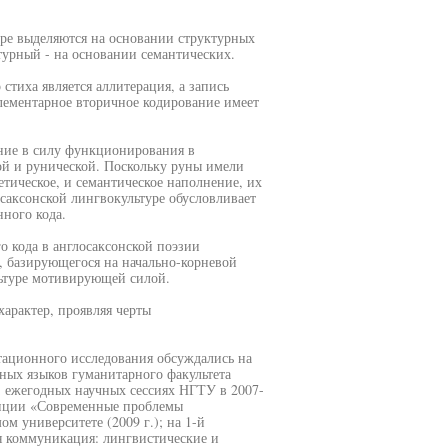
уре выделяются на основании структурных
турный - на основании семантических.
 стиха является аллитерация, а запись
элементарное вторичное кодирование имеет
ение в силу функционирования в
кой и рунической. Поскольку руны имели
тическое, и семантическое наполнение, их
саксонской лингвокультуре обусловливает
ного кода.
о кода в англосаксонской поэзии
, базирующегося на начально-корневой
льтуре мотивирующей силой.
характер, проявляя черты
тационного исследования обсуждались на
ных языков гуманитарного факультета
; ежегодных научных сессиях НГТУ в 2007-
ренции «Современные проблемы
м университете (2009 г.); на 1-й
я коммуникация: лингвистические и