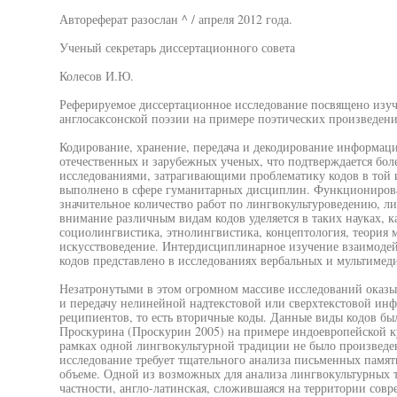
Автореферат разослан ^ / апреля 2012 года.
Ученый секретарь диссертационного совета
Колесов И.Ю.
Реферируемое диссертационное исследование посвящено изу
англосаксонской поэзии на примере поэтических произведений
Кодирование, хранение, передача и декодирование информац
отечественных и зарубежных ученых, что подтверждается бол
исследованиями, затрагивающими проблематику кодов в той и
выполнено в сфере гуманитарных дисциплин. Функциониров
значительное количество работ по лингвокультуроведению, л
внимание различным видам кодов уделяется в таких науках, к
социолингвистика, этнолингвистика, концептология, теория
искусствоведение. Интердисциплинарное изучение взаимодей
кодов представлено в исследованиях вербальных и мультимед
Незатронутыми в этом огромном массиве исследований оказы
и передачу нелинейной надтекстовой или сверхтекстовой ин
реципиентов, то есть вторичные коды. Данные виды кодов бы
Проскурина (Проскурин 2005) на примере индоевропейской ку
рамках одной лингвокультурной традиции не было произведен
исследование требует тщательного анализа письменных памят
объеме. Одной из возможных для анализа лингвокультурных т
частности, англо-латинская, сложившаяся на территории совр