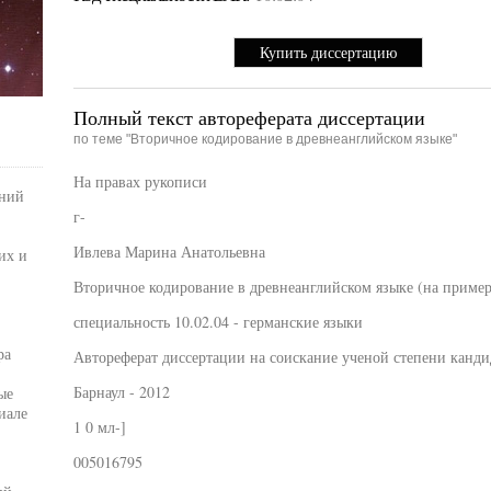
Купить диссертацию
Полный текст автореферата диссертации
по теме "Вторичное кодирование в древнеанглийском языке"
На правах рукописи
аний
г-
Ивлева Марина Анатольевна
их и
Вторичное кодирование в древнеанглийском языке (на примере 
специальность 10.02.04 - германские языки
ра
Автореферат диссертации на соискание ученой степени канди
Барнаул - 2012
ые
иале
1 0 мл-]
005016795