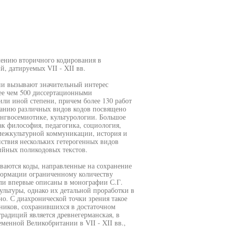
чению вторичного кодирования в
, датируемых VII - XII вв.
ии вызывают значительный интерес
ее чем 500 диссертационными
ли иной степени, причем более 130 работ
анию различных видов кодов посвящено
ингвосемиотике, культурологии. Большое
ак философия, педагогика, социология,
 межкультурной коммуникации, история и
ствия нескольких гетерогенных видов
ийных поликодовых текстов.
ваются коды, направленные на сохранение
формации ограниченному количеству
ли впервые описаны в монографии С.Г.
льтуры, однако их детальной проработки в
о. С диахронической точки зрения такое
ников, сохранившихся в достаточном
радиций является древнегерманская, в
еменной Великобритании в VII - XII вв.,