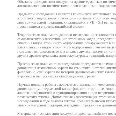
Объектом исследования послужила древнегерманская поэтичес
англосаксонскими поэтическими произведениями, содержащи
Предметом исследования являются компоненты вторичного ко
вторичного кодирования и функционирование вторичных кодо
лингвокультурной традиции, сложившейся в VII - XII вв. на
проявившиеся в древнеанглийской поэзии.
Теоретическая значимость данного исследования заключается 
семиотическую классификацию вторичных кодов, предложенну
описания видов вторичного кодирования, обнаруженных в ан
классификация видов вторичного кодирования с учетом выяв
позволяет использовать ее для анализа других текстов англо-л
других древнегерманских лингвокультурных традиций, напри
Практическая значимость исследования определяется возможно
дополнения лекционных курсов по семиотике, истории англи
филологию, спецкурсов по истории древнегерманских языков
курсовых и выпускных квалификационных работ.
Научная новизна работы заключается в выявлении компоненто
дополнении универсальной классификации вторичных кодов,
анализе особенностей и функционирования видов вторичного
поэтических текстах. Дополненная классификация вторичных
исследовании в ходе анализа текстов древнегерманской культ
лингвокультурной традиции, нашедшей отражение в древнеан
Материалом исследования послужили древнеанглийские поэт