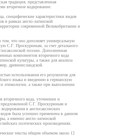
кая традиция, представленная
ми вторичное кодирование.
да, специфические характеристики видов
в в рамках англо-латинской
 территории современной Великобритании и
в том, что оно дополняет универсальную
ю С.Г. Проскуриным, за счет детального
глосаксонской поэзии. Дополненная
ленных компонентов вторичного кода
атинской культуры, а также для анализа
мер, древнеисландской.
стью использования его результатов для
йского языка и введению в германскую
 и этимологии, а также при выполнении
в вторичного кода, уточнении и
 предложенной С.Г. Проскуриным и
 кодирования в англосаксонских
 кодов была успешно применена в данном
уры, а именно англо-латинской
глийских поэтических произведениях.
ические тексты общим объемом около 12