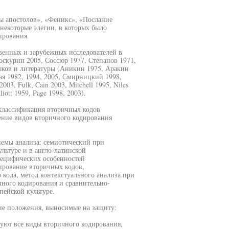
бы апостолов», «Феникс», «Послание
некоторые элегии, в которых было
ирования.
венных и зарубежных исследователей в
оскурин 2005, Соссюр 1977, Степанов 1971,
зыков и литературы (Аникин 1975, Аракин
ая 1982, 1994, 2005, Смирницкий 1998,
03, Fulk, Cain 2003, Mitchell 1995, Niles
iott 1959, Page 1998, 2003).
 классификация вторичных кодов
ение видов вторичного кодирования
емы анализа: семиотический при
льтуре и в англо-латинской
пецифических особенностей
ирование вторичных кодов,
кода, метод контекстуального анализа при
ного кодирования и сравнительно-
пейской культуре.
ие положения, выносимые на защиту:
вуют все виды вторичного кодирования,