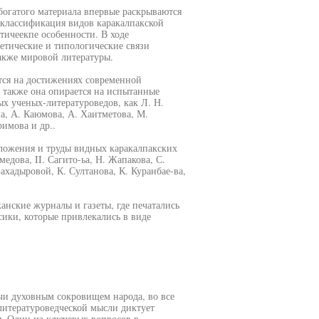
 богатого материала впервые раскрываются
 классификация видов каракалпакской
тичеекпе особенности. В ходе
етические и типологические связи
также мировой литературы.
тся на достижениях современной
 также она опирается на испытанные
х ученых-литературоведов, как Л. Н.
на, А. Каюмова, А. Хаитметова, М.
имова и др..
оложения и труды видных каракалпакских
едова, II. Сагито-ьа, Н. Жапакова, С.
ахадыровой, К. Султанова, К. Куранбае-ва,
анские журналы и газеты, где печатались
сики, которые привлекались в виде
учи духовным сокровищем народа, во все
литературоведческой мысли диктует
ы. Один из ключевых вопросов в