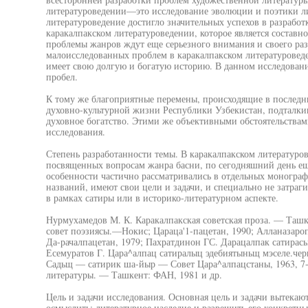
литературоведении—это исследование эволюции и поэтики ли
литературоведение достигло значительных успехов в разрабо
каракалпакском литературоведении, которое является составно
проблемы жанров ждут еще серьезного внимания и своего раз
малоисследованных проблем в каракалпакском литературоведе
имеет свою долгую и богатую историю. В данном исследован
пробел.
К тому же благоприятные перемены, происходящие в последн
духовно-культурной жизни Республики Узбекистан, подталки
духовное богатство. Этими же объективными обстоятельствами
исследования.
Степень разработанности темы. В каракалпакском литературов
посвященных вопросам жанра басни, по сегодняшний день еще
особенности частично рассматривались в отдельных монографи
названий, имеют свои цели и задачи, и специально не затра
в рамках сатиры или в историко-литературном аспекте.
Нурмухамедов М. К. Каракалпакская советская проза. — Ташк
совет поэзиясы.—Нокис; Цараца'1-пацетан, 1990; Алланазароп
Да-рачалпацетан, 1979; Пахратдинон ГС. Дарацалпак сатирасы
Есемуратов Г. Цара^алпац сатиралыц эдебиятыньщ мэселе.чер
Садьщ — сатирик ша-йыр — Совет Цара^алпацстаны, 1963, 7-
литературы. — Ташкент: ФАН, 1981 и др.
Цель и задачи исследования. Основная цель и задачи вытека
осмыслить; литературное наследие и разрешить его конкретн