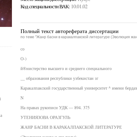
Код cпециальности ВАК:
10.01.02
Полный текст автореферата диссертации
по теме "Жанр басни в каракалпакской литературе (Эволюция жан
со
О-)
й®нистерство высшего и среднего специального
__ образования республики узбекистан зг
Каракалпакский государственный университет ^ имени бердах
N
й
На правах рукописи УДК — 894. 375
а
УТЕНИЯЗОВА ОРАЗГУЛЬ
ЖАНР БАСНИ В КАРАКАЛПАКСКОЙ ЛИТЕРАТУРЕ
(Эволюция жанра и его виды)