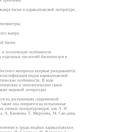
анра басни в каракалпакской литературе,
литературы;
ного жанра;
ой басни;
 и поэтические особенности
ва отдельных писателей-баснопнсцсв в
 богатого материала впервые раскрываются
 классификация видов каракалпакской
тическне особенности. В ходе
етические и типологические связи
также мировой литературы.
тся на достижениях современной
 также она опирается на испытанные
х ученых-литературоведов, как Л. Н.
а, А. Каюмова, Т. Мирзоева, М. Сан-дова,
оложения и труды видных каракалпакских
едова, И. Сагито-ьа, Н. Жапакова, С.