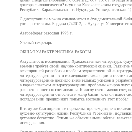
доктора филологически? наук при Каракалпакском государстве
Республика Каракалпакстан, г. Нукус, ул. Университетская, 1)
С диссертацией можно ознакомиться в фундаментальной библ
университета им. Бердаха (742012, г. Нукус, ул Университетска
Автореферат разослан 1998 г.
Ученый секретарь
ОБЩАЯ ХАРАКТЕРИСТИКА РАБОТЫ
Актуальность исследования. Художественная литература, буд
времена требует своей научно-критической оценки. Развитие 
всесторонней разработки проблем художественной литератур
литературоведении—это исследование эволюции и поэтики ли
литературоведение достигло значительных успехов в разработ
в каракалпакском литературоведении проблемы жанров ждут 
разностороннего нссле: дования. К числу очень малоисследо
литературоведении относится и жанр басни, хотя он имеет с
исследовании предпринята попытка восполнить этот пробел.
К тому же благоприятные перемены, происходящие в последн
духовно-культурной жизни Республики Узбекистан, подталки
духовное богатство. Этими же объективными обстоя: тельсгва
исследования.
Степень разработанности темы. В каракалпакском литератур