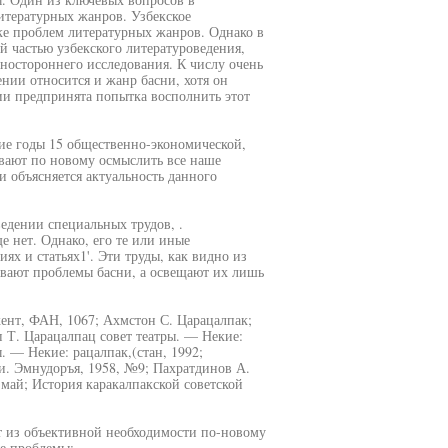
тературных жанров. Узбекское
тке проблем литературных жанров. Однако в
й частью узбекского литературоведения,
ностороннего исследования. К числу очень
нии относится и жанр басни, хотя он
ии предпринята попытка восполнить этот
ие годы 15 общественно-экономической,
вают по новому осмыслить все наше
 объясняется актуальность данного
едении специальных трудов, .
 нет. Однако, его те или иные
ях и статьях1'. Эти труды, как видно из
гивают проблемы басни, а освещают их лишь
ент, ФАН, 1067; Ахмстон С. Царацалпак;
 Т. Царацалпац совет театры. — Некие:
. — Некие: рацалпак,(стан, 1992;
и. Эмнудоръя, 1958, №9; Пахратдинов А.
май; История каракалпакской советской
ют из объективной необходимости по-новому
ые проблемы: