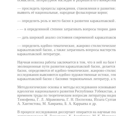
— проследить процессы зарождения, становления и развития ж
выявить её национальные, народные фольклорные корни;
— определить роль и место басни в развитии каракалпакской 
- — в определенной степени затрагивать вопросы теории дан
— дать широкий анализ состояния современной каракалпакск
— определить идейно-тематические, жанрово-стилистическне.
каракалпакской басни, а также затрагивать вопросы мастерст
каракалпакской литературе.
Научная новизна работы заключается в том, что в ней на базе
эволюционные пути развития каракалпакской басни, делается
басни, определяются её идейно-тематические, жанрово-стилис
исследования выясняются идейно-художественные истоки, ген
каракалпакской басни с баснями тюркоязычных литератур, а 
Методологические основы и методы исследования основываю
идеологии национального развития Республики Узбекистан, а
временем труды по теоретическим вопросам литературы видны
Тимофеева, Г. Л. Абрамовича, Г. Н. Поспелова, Иззата Султан
А. Хаитмстова, М. Хамраева, Б. А. Каррыева и др.
В процессе исследования диссертант опирается на научные п
литературоведов Н. Давкараева, К. Аимбетова, М. К. Нурмухам