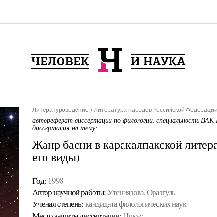
Литературоведение
Литература народов Российской Федерации 
автореферат диссертации по филологии, специальность ВАК 
диссертация на тему:
Жанр басни в каракалпакской литер
его виды)
Год:
1998
Автор научной работы:
Утениязова, Оразгуль
Ученая cтепень:
кандидата филологических наук
Место защиты диссертации:
Нукус