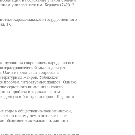
нном университете им. Бердаха (742012,
.
иотеке Каракалпакского государственного
я, 1).
учи духовным сокровищем народа, во все
литературоведческой мысли диктует
ы. Один из ключевых вопросов в
тературных жанров. Узбекское
ке проблем литературных жанров. Однако,
еще серьезного внимания и своего
ванных проблем в каракалпакском
вою долгую и богатую историю. В данном
ие годы в общественно-экономической,
вают по новому осмыслить все наше
ми объясняется актуальность данного
оведении специальных трудов, посвященных