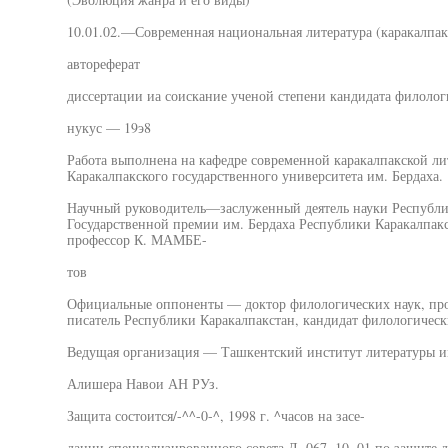
10.01.02.—Современная национальная литература (каракалпак
автореферат
диссертации иа соискание ученой степени кандидата филолог
нукус — 19э8
Работа выполнена на кафедре современной каракалпакской ли
Каракалпакского государственного университета им. Бердаха.
Научный руководитель—заслуженный деятель науки Республик
Государственной премии им. Бердаха Республики Каракалпакс
профессор К. МАМБЕ-
тов
Официальные оппоненты — доктор филологических наук, п
писатель Республики Каракалпакстан, кандидат филологиче
Ведущая организация — Ташкентский институт литературы и
Алишера Навои АН РУз.
Защита состоится/-^^-0-^, 1998 г. ^часов на засе-
дании специализированного совета Д. 067. 10. 01 по защите 