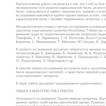
Научная новизна работы заключается в том, что в ней на базё
эволюционные пути развития каракалпакской басни, делается
басни, определяются её идейно-тематические, жанрово-стилис
исследования выясняются идейно-художественные истоки, ген
каракалпакской басни с баснями тюркоязычных литератур, а 
Методологические основы и методы исследования основываю
идеологии национального развития Республики Узбекистан, а
временем труды по теоретическим вопросам литературы видны
Тимофеева, Г. Л. Абрамовича, Г. Н. Поспелова, Иззата Султа
Кощанова, С. Мамаджанова, Т. Мпрзоева, М. Саидова, Н. ¡Кар
В процессе исследования диссертант опирается на научные п
литературоведов Н. Давкараева, К. Аимбетова, М. К. Нурмухам
Ахмегова, К. Максетова, К- Мамбетова, А. Пахратдинова, С. Б
10. Пахратдинова, А. Пирназарова и др.
В качестве объекта исследования послужили книги, республик
басни каракалпакских писателей, а также басни мировой клас
сопоставительного материала.
В своей 'работе диссертант придерживается сравнительного
ОБЩАЯ ХАРАКТЕРИСТИКА РАБОТЫ
Актуальность исследования. Художественная литература, буд
времена требует своей научно-критической оценки. Развитие 
всесторонней разработки проблем художественной литератур