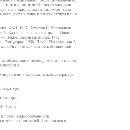
, его те или иные особенности частично
уды, как видно из названий, имеют свои
 а освещают их лишь в рамках сатиры или в
ент, ФАН, 1967; Ахметов С. Каракалпак
в Т. Каракалпак сог.ст театры. — Нокис:
 — Некие: Ка-рацалпацстан, 1992;
,. Эмиудэрья, 1958, Л1>9; .Пахратдинов А.
маи; История каракалпакской советской
ют из объективной необходимости по-новому
ые проблемы:
анра басни в каракалпакской литературе,
литературы;
го жанра;
ой басни;
 и поэтические особенности
ва отдельных писателей-баснописцев в