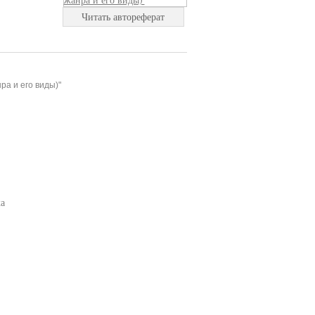
Читать автореферат
ра и его виды)"
а