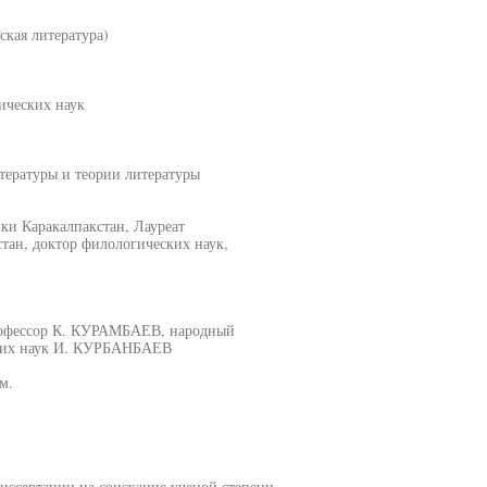
ская литература)
ических наук
тературы и теории литературы
и Каракалпакстан, Лауреат
тан, доктор филологических наук,
рофессор К. КУРАМБАЕВ, народный
ских наук И. КУРБАНБАЕВ
м.
диссертации на соискание ученой степени