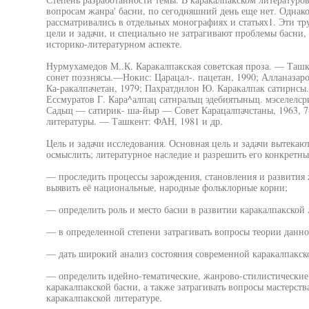
вопросам жанра' басни, по сегодняшний день еще нет. Однако
рассматривались в отдельных монографиях и статьях1. Эти тр
цели и задачи, и специально не затрагивают проблемы басни,
историко-литературном аспекте.
Нурмухамедов М..К. Каракалпакская советская проза. — Ташк
сонет поэзнясы.—Нокис: Царацал-. пацетан, 1990; Алланазаро
Ка-ракалпачетан, 1979; Пахратднлон Ю. Каракалпак сатирнсы.
Ессмуратов Г. Кара^алпац сатнральщ эдебиятыньщ. мэселелсри
Садьщ — сатирик- ша-йыр — Совет Карацалпачстаны, 1963, 7-
литературы. — Ташкент: ФАН, 1981 и др.
Цель и задачи исследования. Основная цель и задачи вытека
осмыслить; литературное наследие и разрешить его конкретн
— проследить процессы зарождения, становления и развития ж
выявить её национальные, народные фольклорные корни;
— определить роль и место басни в развитии каракалпакской 
— в определенной степени затрагивать вопросы теории данно
— дать широкий анализ состояния современной каракалпакск
— определить идейно-тематические, жанрово-стилистические
каракалпакской басни, а также затрагивать вопросы мастерст
каракалпакской литературе.