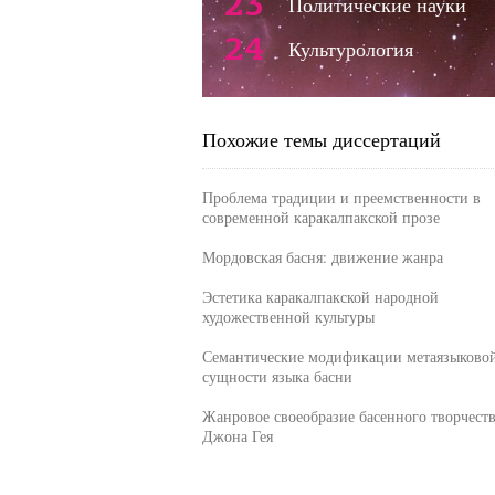
23
Политические науки
24
Культурология
Похожие темы диссертаций
Проблема традиции и преемственности в
современной каракалпакской прозе
Мордовская басня: движение жанра
Эстетика каракалпакской народной
художественной культуры
Семантические модификации метаязыково
сущности языка басни
Жанровое своеобразие басенного творчеств
Джона Гея