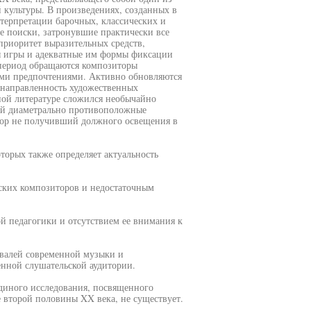
 культуры. В произведениях, созданных в
нтерпретации барочных, классических и
е поиски, затронувшие практически все
приоритет выразительных средств,
 игры и адекватные им формы фиксации
период обращаются композиторы
ми предпочтениями. Активно обновляются
онаправленность художественных
ной литературе сложился необычайно
ой диаметрально противоположные
 пор не получивший должного освещения в
торых также определяет актуальность
ских композиторов и недостаточным
й педагогики и отсутствием ее внимания к
ивалей современной музыки и
енной слушательской аудитории.
единого исследования, посвященного
е второй половины XX века, не существует.