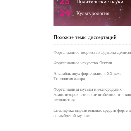
23
Политические науки
24
Культурология
Похожие темы диссертаций
Фортепианное творчество Эдисона Денисо
Фортепианное искусство Якутии
Ансамбль двух фортепиано в XX веке.
Типология жанра
Фортепианная музыка нижегородских
композиторов: стилевые особенности и во
исполнения
Специфика выразительных средств фортеп
ансамблевой музыке