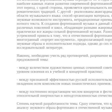
наиболее важных этапов развития современной фортепианной
этот период, с одной стороны, проявляется оригинальность и
романтических традиций. С другой - реализованы авангардны
области музыкального языка: способ организации материала, 
звуковые возможности инструмента, нетрадиционные приемы
нотного текста. К созданию фортепианной музыки в данный 
различных поколений и школ, обладающие разными жанровы
практически все жанры сольной фортепианной музыки. Разн
устремлений привела к тому, что в отечественной фортепиан
многогранный «портрет инструмента», предполагающий пор
звуковые образы и исполнительские подходы, однако до сих
исследовательской литературе.
Наконец, необходимо учесть ряд противоречий, разрешение ко
предложенной темы:
- между количеством художественно ценных сочинений совет
уровнем освоения их в учебной и концертной практике;
- между признанной эффективностью русской исполнительско
овладению всем комплексом новых пианистических приемов;
- между постепенно возрастающим числом концертов и фест
относительной инертностью и неподготовленностью отечеств
Степень научной разработанности темы. Сразу отметим, что 
анализу звукового образа фортепиано в отечественной музык