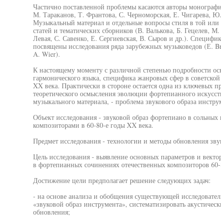
Частично поставленной проблемы касаются авторы монографий 
М. Тараканов, Т. Франтова, С. Черноморская, Е. Чигарева, Ю.
Музыкальный материал и отдельные вопросы стиля в той или
статей и тематических сборников (В. Валькова, Б. Гецелев, М
Левая, С. Савенко, Е. Сергиевская, В. Сыров и др.). Специф
посвящены исследования ряда зарубежных музыковедов (Е. Brin
A. Wier).
К настоящему моменту с различной степенью подробности ос
гармонического языка, специфика жанровых сфер в советско
XX века. Практически в стороне остается одна из ключевых п
теоретического осмысления эволюции фортепианного искусств
музыкального материала, - проблема звукового образа инстру
Объект исследования - звуковой образ фортепиано в сольных
композиторами в 60-80-е годы XX века.
Предмет исследования - технологии и методы обновления зву
Цель исследования - выявление основных параметров и вектор
в фортепианных сочинениях отечественных композиторов 60-8
Достижение цели предполагает решение следующих задач:
- на основе анализа и обобщения существующей исследовател
«звуковой образ инструмента», систематизировать акустичес
обновления;