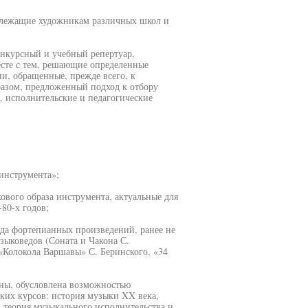
длежащие художникам различных школ и
онкурсный и учебный репертуар,
есте с тем, решающие определенные
ии, обращенные, прежде всего, к
азом, предложенный подход к отбору
, исполнительские и педагогические
 инструмента»;
вого образа инструмента, актуальные для
80-х годов;
яда фортепианных произведений, ранее не
зыковедов (Соната и Чакона С.
«Колокола Варшавы» С. Беринского, «34
оны, обусловлена возможностью
ских курсов: история музыки XX века,
 теория музыкального исполнительства и