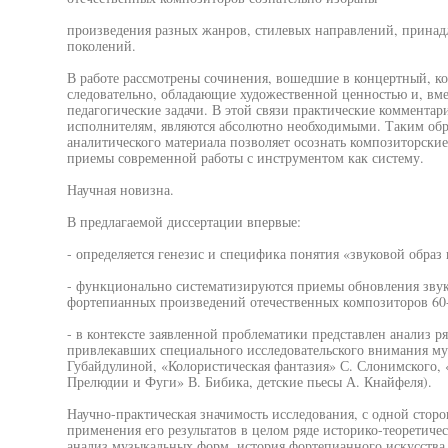
произведения разных жанров, стилевых направлений, прина
поколений.
В работе рассмотрены сочинения, вошедшие в концертный, к
следовательно, обладающие художественной ценностью и, вм
педагогические задачи. В этой связи практические комментар
исполнителям, являются абсолютно необходимыми. Таким обр
аналитического материала позволяет осознать композиторские
приемы современной работы с инструментом как систему.
Научная новизна.
В предлагаемой диссертации впервые:
- определяется генезис и специфика понятия «звуковой образ
- функционально систематизируются приемы обновления звуко
фортепианных произведений отечественных композиторов 60-
- в контексте заявленной проблематики представлен анализ р
привлекавших специального исследовательского внимания му
Губайдулиной, «Колористическая фантазия» С. Слонимского, 
Прелюдии и Фуги» В. Бибика, детские пьесы А. Кнайфеля).
Научно-практическая значимость исследования, с одной стор
применения его результатов в целом ряде историко-теоретиче
анализ музыкальных форм, история фортепианного искусства,