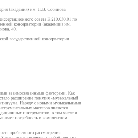
рия (академия) им. JI.B. Собинова
 диссертационного совета К 210.030.01 по
енной консерватории (академии) им.
нова, 40.
ской государственной консерватории
ькими взаимосвязанными факторами. Как
 стало расширение понятия «музыкальный
онтинуума. Наряду с новыми музыкальными
нструментальных мастеров являются
адиционных инструментов, в том числе и
вызывает потребность в комплексном
мость проблемного рассмотрения
X века, представляющего собой один из