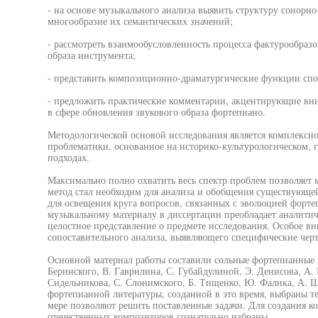
- на основе музыкального анализа выявить структуру сонорн
многообразие их семантических значений;
- рассмотреть взаимообусловленность процесса фактурообраз
образа инструмента;
- представить композиционно-драматургические функции спо
- предложить практические комментарии, акцентирующие вн
в сфере обновления звукового образа фортепиано.
Методологической основой исследования является комплексн
проблематики, основанное на историко-культурологическом, 
подходах.
Максимально полно охватить весь спектр проблем позволяет 
метод стал необходим для анализа и обобщения существующей
для освещения круга вопросов, связанных с эволюцией форте
музыкальному материалу в диссертации преобладает аналити
целостное представление о предмете исследования. Особое в
сопоставительного анализа, выявляющего специфические черт
Основной материал работы составили сольные фортепианные 
Беринского, В. Гаврилина, С. Губайдулиной, Э. Денисова, А.
Сидельникова, С. Слонимского, Б. Тищенко, Ю. Фалика, А. Ш
фортепианной литературы, созданной в это время, выбраны т
мере позволяют решить поставленные задачи. Для создания ко
отечественных композиторов сознательно избраны