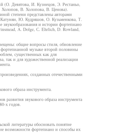
(О. Девятова, И. Кузнецов, Э. Рестаньо,
 Холопов, В. Холопова, В. Ценова).
 иной степени представлены авторами
. Катунян, Ю. Кудряшов, О. Кузьменкова, Т.
ике звукообразования и истории фортепиано
smead, A. Dolge, С. Ehrlich, D. Rowland,
вещены: общие вопросы стиля, обновление
й фортепианной музыке второй половины
роблем, существенных как для
а, так и для художественной реализации
мента.
 произведениях, созданных отечественными
кового образа инструмента.
ов развития звукового образа инструмента
0-х годов.
ьской литературы обосновать понятие
кие возможности фортепиано и способы их