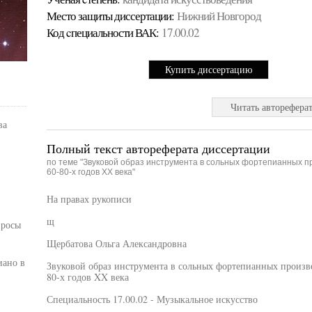
Место защиты диссертации:
Нижний Новгород
Код cпециальности ВАК:
17.00.02
Купить диссертацию
Читать авторефера
ва
Полный текст автореферата диссертации
по теме "Звуковой образ инструмента в сольных фортепианных 
60-80-х годов XX века"
На правах рукописи
щ
просы
Щербатова Ольга Александровна
иано в
Звуковой образ инструмента в сольных фортепианных произв
80-х годов XX века
Специальность 17.00.02 - Музыкальное искусство