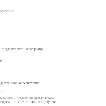
воведения
 государственной консерватории
ор
дарственной консерватории
вич
методики и педагогики музыкального
(академии) им. М.И. Глинки Щикунова