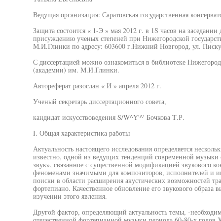
Ведущая организация: Саратовская государственная консервато
Защита состоится « 1-Э » мая 2012 г. в 1S часов на заседании
присуждению ученых степеней при Нижегородской государств
М.И.Глинки по адресу: 603600 г.Нижний Новгород, ул. Писку
С диссертацией можно ознакомиться в библиотеке Нижегород
(академии) им. М.И.Глинки.
Автореферат разослан « И » апреля 2012 г.
Ученый секретарь диссертационного совета,
кандидат искусствоведения S/W^Y'^' Бочкова Т.Р.
I. Общая характеристика работы
Актуальность настоящего исследования определяется нескол
известно, одной из ведущих тенденций современной музыки
звук», связанное с существенной модификацией звукового к
феноменами значимыми для композиторов, исполнителей и и
поиски в области расширения акустических возможностей тр
фортепиано. Качественное обновление его звукового образа 
изучении этого явления.
Другой фактор, определяющий актуальность темы, -необходи
отечественной фортепианной музыки периода 60-80-х годов X