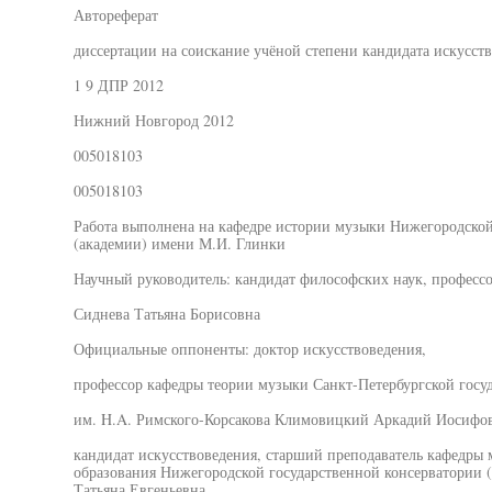
Автореферат
диссертации на соискание учёной степени кандидата искусст
1 9 ДПР 2012
Нижний Новгород 2012
005018103
005018103
Работа выполнена на кафедре истории музыки Нижегородской
(академии) имени М.И. Глинки
Научный руководитель: кандидат философских наук, професс
Сиднева Татьяна Борисовна
Официальные оппоненты: доктор искусствоведения,
профессор кафедры теории музыки Санкт-Петербургской госу
им. H.A. Римского-Корсакова Климовицкий Аркадий Иосифо
кандидат искусствоведения, старший преподаватель кафедры 
образования Нижегородской государственной консерватории 
Татьяна Евгеньевна