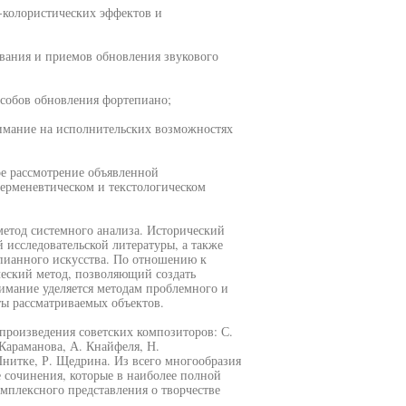
о-колористических эффектов и
ования и приемов обновления звукового
собов обновления фортепиано;
имание на исполнительских возможностях
ое рассмотрение объявленной
герменевтическом и текстологическом
метод системного анализа. Исторический
 исследовательской литературы, а также
пианного искусства. По отношению к
ческий метод, позволяющий создать
нимание уделяется методам проблемного и
ы рассматриваемых объектов.
произведения советских композиторов: С.
 Караманова, А. Кнайфеля, Н.
нитке, Р. Щедрина. Из всего многообразия
е сочинения, которые в наиболее полной
мплексного представления о творчестве