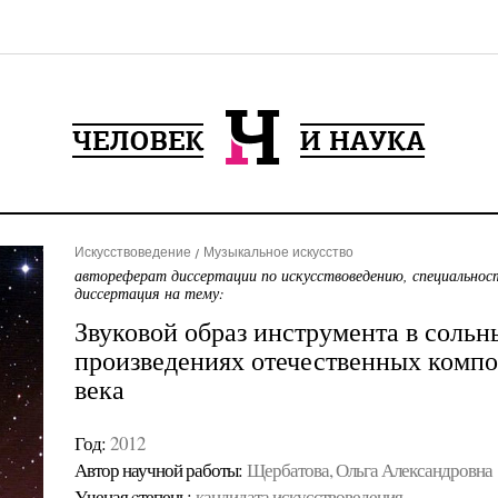
Искусствоведение
Музыкальное искусство
автореферат диссертации по искусствоведению, специальнос
диссертация на тему:
Звуковой образ инструмента в соль
произведениях отечественных компо
века
Год:
2012
Автор научной работы:
Щербатова, Ольга Александровна
Ученая cтепень:
кандидата искусствоведения