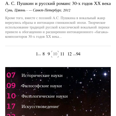
А. С. Пушкин и русский романс 30-х годов ХХ века
Сунь, Цзяянь - — Санкт-Петербург, 2012
Кроме того, вместе с поэзией A.C. Пушкина в вокальный жанр
вернулись образы и интонации глинкинской эпохи. Творческое
использование традиций русской классической вокальной лирики
привело к обогащению и расширению интонационного «багажа»
композиторов 30-х годов XX века...
...
...
1
8
9
10
11
12
94
щая страница
Следующая 
07
Исторические науки
09
Философские науки
10
Филологические науки
17
Искусствоведение