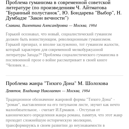
Проблема гуманизма в современной советской
литературе (по произведениям Ч. Айтматова
"Буранный полустанок", Ю. Бондарева "Выбор", Н.
Думбадзе "Закон вечности")
Славина, Валентина Александровна — Москва, 1984
Горький осознавал, что новый, социалистический гуманизм
должен быть воинствующим, революционным гуманизмом.
Горький презирал, и вполне заслуженно, тот гуманизм жалости,
который характерен для современной мелкобуржуазной
литературы Запада?* Проблемы социалистического гуманизма в
послевоенной прозе о войне рассматривает в своей книге
"Человек и...
Проблема жанра "Тихого Дона" М. Шолохова
Девятов, Владимир Николаевич — Москва, 1984
Традиционное обозначение жанровой формы "Тихого Дона" -
"роман", выставленное на его титульном листе, звучит как нечто
малообязательное, - считает И.Ермаков. - Отступая от
канонического определения жанра романа, памятуя, что этот жанр
проходит сложнейшую историческую эволюцию,
трансформируясь в своем развитии до неузнаваемости в