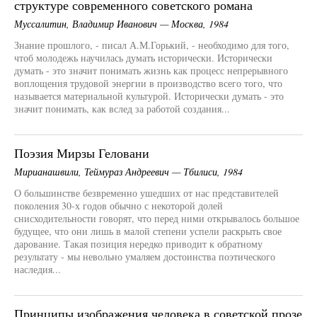
структуре современного советского романа
Муссалитин, Владимир Иванович — Москва, 1984
Знание прошлого, - писал А.М.Горький, - необходимо для того,
чтоб молодежь научилась думать исторически. Исторически
думать - это значит понимать жизнь как процесс непрерывного
воплощения трудовой энергии в производство всего того, что
называется материальной культурой. Исторически думать - это
значит понимать, как вслед за работой создания...
Поэзия Мирзы Геловани
Мирианашвили, Теймураз Андреевич — Тбилиси, 1984
О большинстве безвременно ушедших от нас представителей
поколения 30-х годов обычно с некоторой долей
снисходительности говорят, что перед ними открывалось большое
будущее, что они лишь в малой степени успели раскрыть свое
дарование. Такая позиция нередко приводит к обратному
результату - мы невольно умаляем достоинства поэтического
наследия...
Принципы изображения человека в советской прозе