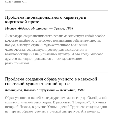
сравнении с...
Проблема инонационального характера в
киргизской прозе
Мусаев, Абдулда Инаятович — Фрунзе, 1984
Литература социалистического реализма знаменует собой особое
качество идейно-эстетического постижения действительности,
новую, высокую ступень художественного мышления
человечества, создающую простор для взаимосвязи и
взаимообогащения национальных культур. И это среди многого
другого наглядно проявляется в последовательном
реалистическом...
Проблема создания образа ученого в казахской
советской художественной прозе
Керейкулов, Камбар Калугулович — Алма-Ата, 1984
Образ ученого в нашей литературе шел место еще до Октябрьской
социалистической революции. В рассказах "Поединок", "Скучная
история" Чехова, в романе "Отцы и дети" Тургенева созданы одни
из первых образов ученых в русской литературе. А в романах