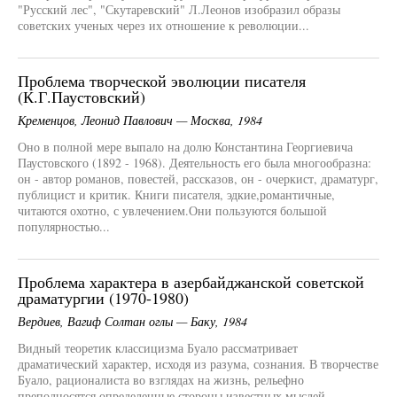
"Русский лес", "Скутаревский" Л.Леонов изобразил образы
советских ученых через их отношение к революции...
Проблема творческой эволюции писателя
(К.Г.Паустовский)
Кременцов, Леонид Павлович — Москва, 1984
Оно в полной мере выпало на долю Константина Георгиевича
Паустовского (1892 - 1968). Деятельность его была многообразна:
он - автор романов, повестей, рассказов, он - очеркист, драматург,
публицист и критик. Книги писателя, эдкие,романтичные,
читаются охотно, с увлечением.Они пользуются большой
популярностью...
Проблема характера в азербайджанской советской
драматургии (1970-1980)
Вердиев, Вагиф Солтан оглы — Баку, 1984
Видный теоретик классицизма Буало рассматривает
драматический характер, исходя из разума, сознания. В творчестве
Буало, рационалиста во взглядах на жизнь, рельефно
преподносятся определенные стороны известных мыслей