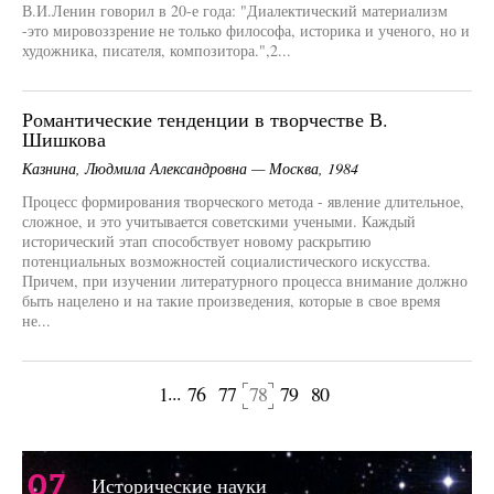
В.И.Ленин говорил в 20-е года: "Диалектический материализм
-это мировоззрение не только философа, историка и ученого, но и
художника, писателя, композитора.",2...
Романтические тенденции в творчестве В.
Шишкова
Казнина, Людмила Александровна — Москва, 1984
Процесс формирования творческого метода - явление длительное,
сложное, и это учитывается советскими учеными. Каждый
исторический этап способствует новому раскрытию
потенциальных возможностей социалистического искусства.
Причем, при изучении литературного процесса внимание должно
быть нацелено и на такие произведения, которые в свое время
не...
...
1
76
77
78
79
80
щая страница
Следующая 
07
Исторические науки