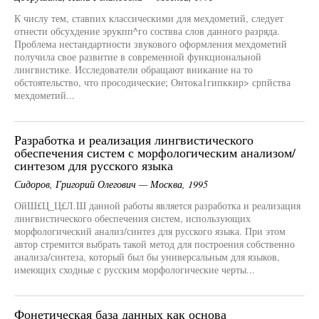
К числу тем, ставпих классическими для мехдометий, следует
отнести обсухдение эрукпп^го соствва слов данного разряда.
Проблема нестандартности звукового оформления мехдометий
получила свое развитие в современной функциональной
лингвистике. Исследователи обращают вникание на то
обстоятельство, что просодические; Онтока1гипккир> српйства
мехдометий...
Разработка и реализация лингвистического
обеспечения систем с морфологическим анализом/
синтезом для русского языка
Сидоров, Григорий Олегович — Москва, 1995
ОйШ£Ц_Ц£Л.Ш данной работы является разработка и реализация
лингвистического обеспечения систем, использующих
морфологический анализ/синтез для русского языка. При этом
автор стремится выбрать такой метод для построения собственно
анализа/синтеза, который был бы универсальным для языков,
имеющих сходные с русским морфологические черты...
Фонетическая база данных как основа