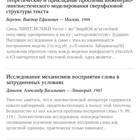
лингвистического моделирования сверхфазовой
структуры текста
Березон, Виктор Ефимович — Москва, 1988
Свчзь ЛИНГГ.ИС5ИКЙ тзгоэт с якг'ЭнврйОй яг'кгсисйкой
енпа.чяязр одновременно и вм.ну:; ьазтодолкяи'пгсяу» Зудацию.
Настоящее исследование в сьяан с этиа ка заканчивается
построением модели 1!сслсд,у0:.;с»'0 оинжта. ЗаБоршагацгЩ
залшэклчм обратную связь мэжду моделью мажфразоктх отксатиА
и 6Э оштиретеся кой текстовой основой, здесь являетог...
Исследование механизмов восприятия слова в
затрудненных условиях
Данилов, Александр Васильевич — Ленинград, 1985
Уместно заметить, что в лингвистической литературе содержится
немало наблюдений, свидетельствующих в пользу этой гипотезы.
Большинство из них касается проблемы восприятия слова / 9, 99,
119 /. Лингвистические исследования, непосредственно
посвященные изучению механизмов восприятия слова как
целостной единицы, практически только начинают...