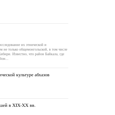
исследование их этнической и
м не только общемонгольской, в том числе
ибири. Известно, что район Байкала, где
йон...
ческой культуре абхазов
шей в XIX-XX вв.