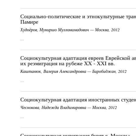
Социально-политические и этнокультурные тра
Памире
Худоёров, Муниршо Мулломамадович — Москва, 2012
...
Социокультурная адаптация евреев Еврейской а
их реэмиграция на рубеже XX - XXI вв.
Каштанюк, Валерия Александровна — Биробиджан, 2012
...
Социокультурная адаптация иностранных студен
Чеснокова, Надежда Владимировна — Москва, 2012
...
Социокультурная интеграция бурят г. Москвы