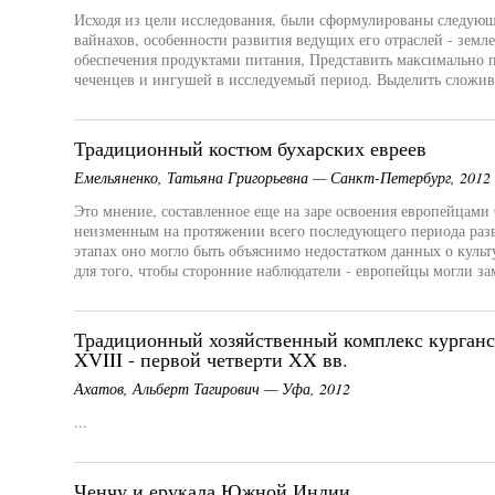
Исходя из цели исследования, были сформулированы следующи
вайнахов, особенности развития ведущих его отраслей - земле
обеспечения продуктами питания, Представить максимально
чеченцев и ингушей в исследуемый период. Выделить сложи
Традиционный костюм бухарских евреев
Емельяненко, Татьяна Григорьевна — Санкт-Петербург, 2012
Это мнение, составленное еще на заре освоения европейцами
неизменным на протяжении всего последующего периода разв
этапах оно могло быть объяснимо недостатком данных о куль
для того, чтобы сторонние наблюдатели - европейцы могли зам
Традиционный хозяйственный комплекс курганс
XVIII - первой четверти XX вв.
Ахатов, Альберт Тагирович — Уфа, 2012
...
Ченчу и ерукала Южной Индии