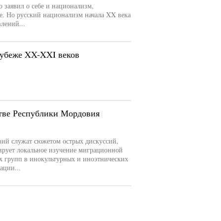
 заявил о себе и национализм,
е. Но русский национализм начала XX века
лений...
рубеже XX-XXI веков
стве Республики Мордовия
вий служат сюжетом острых дискуссий,
зирует локальное изучение миграционной
х групп в инокультурных и иноэтнических
ации...