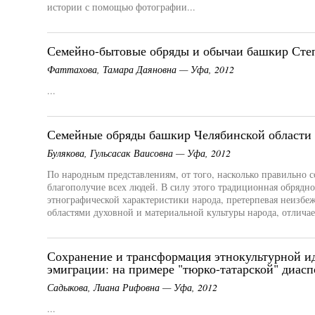
истории с помощью фотографии...
Семейно-бытовые обряды и обычаи башкир Сте
Фаттахова, Тамара Даяновна — Уфа, 2012
...
Семейные обряды башкир Челябинской области
Булякова, Гульсасак Ваисовна — Уфа, 2012
По народным представлениям, от того, насколько правильно с
благополучие всех людей. В силу этого традиционная обрядн
этнографической характеристики народа, претерпевая неизб
областями духовной и материальной культуры народа, отличает
Сохранение и трансформация этнокультурной и
эмиграции: на примере "тюрко-татарской" диа
Садыкова, Лиана Рифовна — Уфа, 2012
...