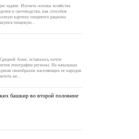
е задачи. Изучить основы хозяйства
делия и скотоводства, как способов
 полную картину пищевого рациона
вшуюся пищевую...
 Средней Азии, оставалось почти
ития этнографии региона. На начальных
турном своеобразии населяющих ее народов
етить не...
ких башкир во второй половине