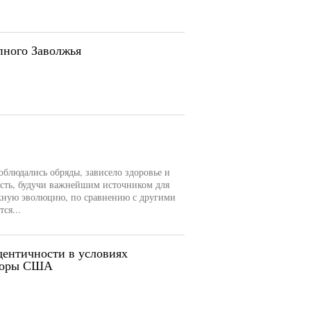
пного Заволжья
облюдались обряды, зависело здоровье и
ость, будучи важнейшим источником для
ежную эволюцию, по сравнению с другими
ся...
дентичности в условиях
споры США