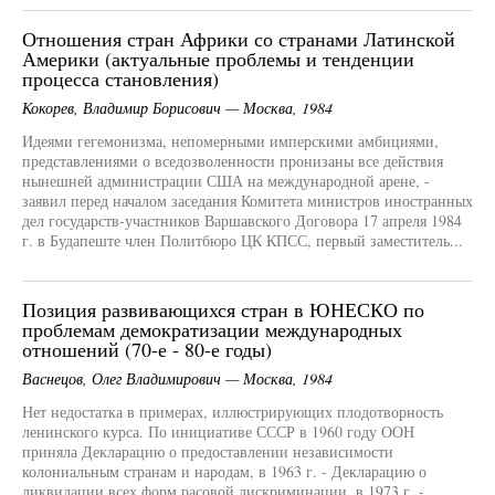
Отношения стран Африки со странами Латинской
Америки (актуальные проблемы и тенденции
процесса становления)
Кокорев, Владимир Борисович — Москва, 1984
Идеями гегемонизма, непомерными имперскими амбициями,
представлениями о вседозволенности пронизаны все действия
нынешней администрации США на международной арене, -
заявил перед началом заседания Комитета министров иностранных
дел государств-участников Варшавского Договора 17 апреля 1984
г. в Будапеште член Политбюро ЦК КПСС, первый заместитель...
Позиция развивающихся стран в ЮНЕСКО по
проблемам демократизации международных
отношений (70-е - 80-е годы)
Васнецов, Олег Владимирович — Москва, 1984
Нет недостатка в примерах, иллюстрирующих плодотворность
ленинского курса. По инициативе СССР в 1960 году ООН
приняла Декларацию о предоставлении независимости
колониальным странам и народам, в 1963 г. - Декларацию о
ликвидации всех форм расовой дискриминации, в 1973 г. -