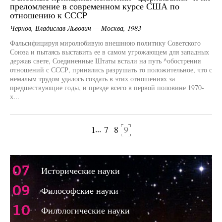
преломление в современном курсе США по
отношению к СССР
Чернов, Владислав Львович — Москва, 1983
Фальсифицируя миролюбивую внешнюю политику Советского
Союза и пытаясь выставить ее в самом угрожающем для западных
держав свете, Соединенные Штаты встали на путь ^обострения
отношений с СССР, принялись разрушать то положительное, что с
немалым трудом удалось создать в этих отношениях за
предшествующие годы, и презде всего в первой половине 1970-
х...
...
1
7
8
9
щая страница
07
Исторические науки
09
Философские науки
10
Филологические науки