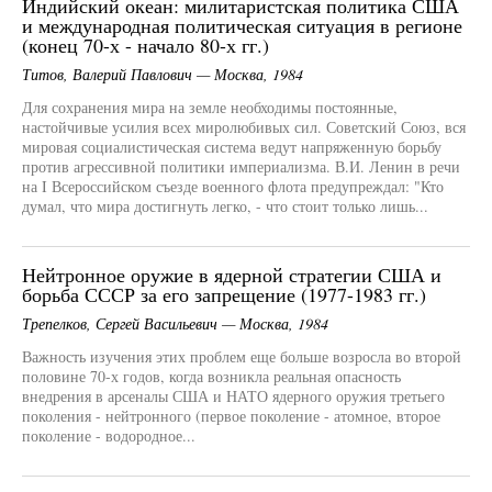
Индийский океан: милитаристская политика США
и международная политическая ситуация в регионе
(конец 70-х - начало 80-х гг.)
Титов, Валерий Павлович — Москва, 1984
Для сохранения мира на земле необходимы постоянные,
настойчивые усилия всех миролюбивых сил. Советский Союз, вся
мировая социалистическая система ведут напряженную борьбу
против агрессивной политики империализма. В.И. Ленин в речи
на I Всероссийском съезде военного флота предупреждал: "Кто
думал, что мира достигнуть легко, - что стоит только лишь...
Нейтронное оружие в ядерной стратегии США и
борьба СССР за его запрещение (1977-1983 гг.)
Трепелков, Сергей Васильевич — Москва, 1984
Важность изучения этих проблем еще больше возросла во второй
половине 70-х годов, когда возникла реальная опасность
внедрения в арсеналы США и НАТО ядерного оружия третьего
поколения - нейтронного (первое поколение - атомное, второе
поколение - водородное...