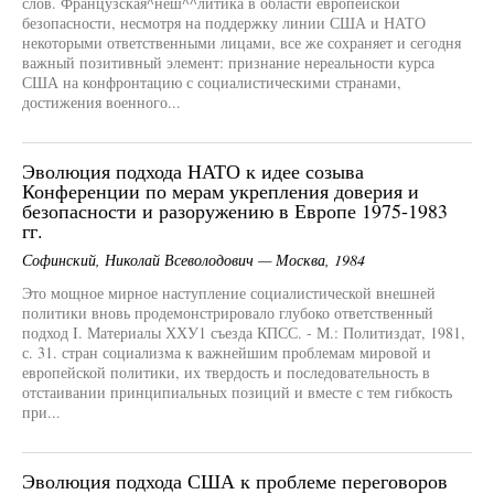
слов. Французская^неш^^литика в области европейской
безопасности, несмотря на поддержку линии США и НАТО
некоторыми ответственными лицами, все же сохраняет и сегодня
важный позитивный элемент: признание нереальности курса
США на конфронтацию с социалистическими странами,
достижения военного...
Эволюция подхода НАТО к идее созыва
Конференции по мерам укрепления доверия и
безопасности и разоружению в Европе 1975-1983
гг.
Софинский, Николай Всеволодович — Москва, 1984
Это мощное мирное наступление социалистической внешней
политики вновь продемонстрировало глубоко ответственный
подход I. Материалы ХХУ1 съезда КПСС. - М.: Политиздат, 1981,
с. 31. стран социализма к важнейшим проблемам мировой и
европейской политики, их твердость и последовательность в
отстаивании принципиальных позиций и вместе с тем гибкость
при...
Эволюция подхода США к проблеме переговоров