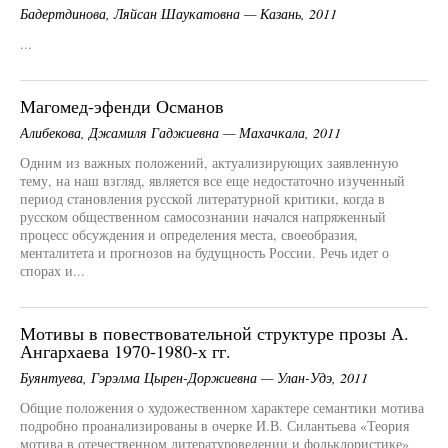
Бадертдинова, Ляйсан Шаукатовна — Казань, 2011
...
Магомед-эфенди Османов
Алибекова, Джамиля Гаджиевна — Махачкала, 2011
Одним из важных положений, актуализирующих заявленную
тему, на наш взгляд, является все еще недостаточно изученный
период становления русской литературной критики, когда в
русском общественном самосознании начался напряженный
процесс обсуждения и определения места, своеобразия,
менталитета и прогнозов на будущность России. Речь идет о
спорах и...
Мотивы в повествовательной структуре прозы А.
Ангархаева 1970-1980-х гг.
Буянтуева, Гэрэлма Цырен-Доржиевна — Улан-Удэ, 2011
Общие положения о художественном характере семантики мотива
подробно проанализированы в очерке И.В. Силантьева «Теория
мотива в отечественном литературоведении и фольклористике»