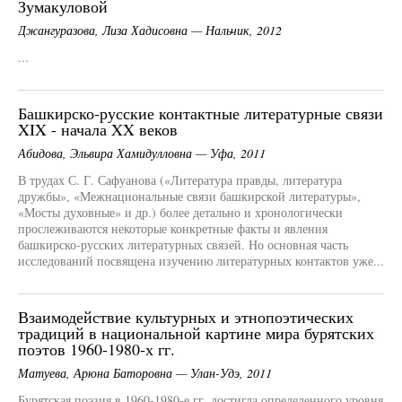
Зумакуловой
Джангуразова, Лиза Хадисовна — Нальчик, 2012
...
Башкирско-русские контактные литературные связи
XIX - начала XX веков
Абидова, Эльвира Хамидулловна — Уфа, 2011
В трудах С. Г. Сафуанова («Литература правды, литература
дружбы», «Межнациональные связи башкирской литературы»,
«Мосты духовные» и др.) более детально и хронологически
прослеживаются некоторые конкретные факты и явления
башкирско-русских литературных связей. Но основная часть
исследований посвящена изучению литературных контактов уже...
Взаимодействие культурных и этнопоэтических
традиций в национальной картине мира бурятских
поэтов 1960-1980-х гг.
Матуева, Арюна Баторовна — Улан-Удэ, 2011
Бурятская поэзия в 1960-1980-е гг. достигла определенного уровня