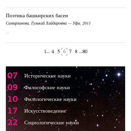
Поэтика башкирских басен
Самирханова, Гулькай Хайдаровна — Уфа, 2011
...
...
...
1
4
5
6
7
8
80
щая страница
Следующая 
07
Исторические науки
09
Философские науки
10
Филологические науки
17
Искусствоведение
22
Социологические науки