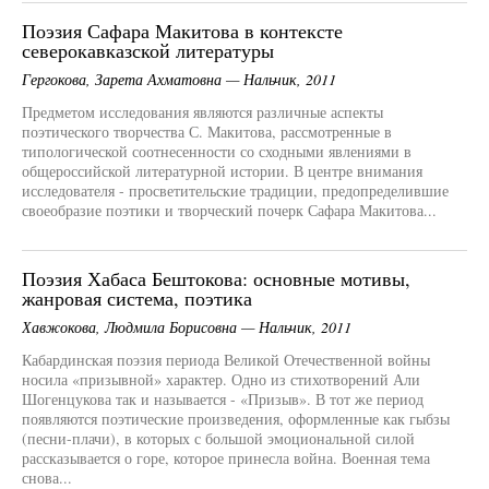
Поэзия Сафара Макитова в контексте
северокавказской литературы
Гергокова, Зарета Ахматовна — Нальчик, 2011
Предметом исследования являются различные аспекты
поэтического творчества С. Макитова, рассмотренные в
типологической соотнесенности со сходными явлениями в
общероссийской литературной истории. В центре внимания
исследователя - просветительские традиции, предопределившие
своеобразие поэтики и творческий почерк Сафара Макитова...
Поэзия Хабаса Бештокова: основные мотивы,
жанровая система, поэтика
Хавжокова, Людмила Борисовна — Нальчик, 2011
Кабардинская поэзия периода Великой Отечественной войны
носила «призывной» характер. Одно из стихотворений Али
Шогенцукова так и называется - «Призыв». В тот же период
появляются поэтические произведения, оформленные как гыбзы
(песни-плачи), в которых с большой эмоциональной силой
рассказывается о горе, которое принесла война. Военная тема
снова...