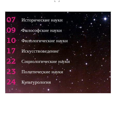
щая страница
Следующая 
07
Исторические науки
09
Философские науки
10
Филологические науки
17
Искусствоведение
22
Социологические науки
23
Политические науки
24
Культурология