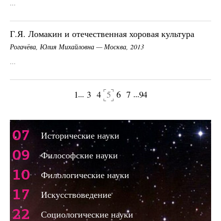
...
Г.Я. Ломакин и отечественная хоровая культура
Рогачёва, Юлия Михайловна — Москва, 2013
...
...
...
1
3
4
5
6
7
94
щая страница
Следующая 
07
Исторические науки
09
Философские науки
10
Филологические науки
17
Искусствоведение
22
Социологические науки