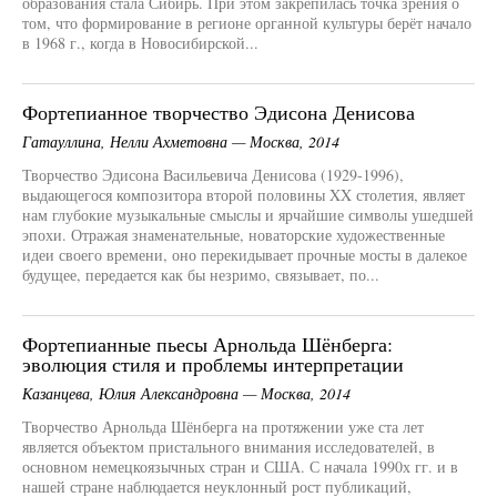
образования стала Сибирь. При этом закрепилась точка зрения о
том, что формирование в регионе органной культуры берёт начало
в 1968 г., когда в Новосибирской...
Фортепианное творчество Эдисона Денисова
Гатауллина, Нелли Ахметовна — Москва, 2014
Творчество Эдисона Васильевича Денисова (1929-1996),
выдающегося композитора второй половины XX столетия, являет
нам глубокие музыкальные смыслы и ярчайшие символы ушедшей
эпохи. Отражая знаменательные, новаторские художественные
идеи своего времени, оно перекидывает прочные мосты в далекое
будущее, передается как бы незримо, связывает, по...
Фортепианные пьесы Арнольда Шёнберга:
эволюция стиля и проблемы интерпретации
Казанцева, Юлия Александровна — Москва, 2014
Творчество Арнольда Шёнберга на протяжении уже ста лет
является объектом пристального внимания исследователей, в
основном немецкоязычных стран и США. С начала 1990х гг. и в
нашей стране наблюдается неуклонный рост публикаций,