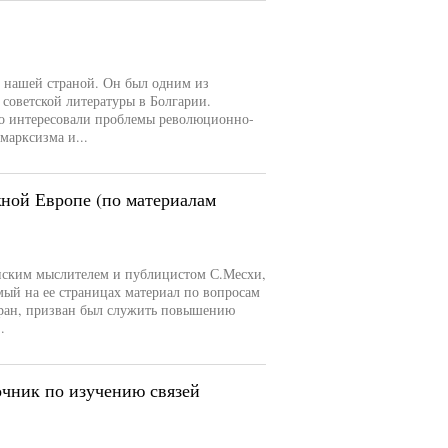
 с нашей страной. Он был одним из
 советской литературы в Болгарии.
го интересовали проблемы революционно-
марксизма и...
жной Европе (по материалам
инским мыслителем и публицистом С.Месхи,
мый на ее страницах материал по вопросам
тран, призван был служить повышению
.
очник по изучению связей