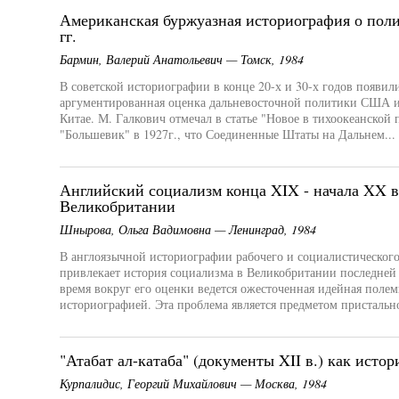
Американская буржуазная историография о пол
гг.
Бармин, Валерий Анатольевич — Томск, 1984
В советской историографии в конце 20-х и 30-х годов появили
аргументированная оценка дальневосточной политики США и
Китае. М. Галкович отмечал в статье "Новое в тихоокеанской
"Большевик" в 1927г., что Соединенные Штаты на Дальнем...
Английский социализм конца XIX - начала XX в
Великобритании
Шнырова, Ольга Вадимовна — Ленинград, 1984
В англоязычной историографии рабочего и социалистическог
привлекает история социализма в Великобритании последней 
время вокруг его оценки ведется ожесточенная идейная поле
историографией. Эта проблема является предметом пристально
"Атабат ал-катаба" (документы XII в.) как исто
Курпалидис, Георгий Михайлович — Москва, 1984