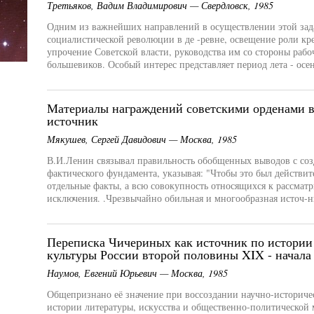
Третьяков, Вадим Владимирович — Свердловск, 1985
Одним из важнейших направлений в осуществлении этой зада
социалистической революции в де -ревне, освещение роли кре
упрочение Советской власти, руководства им со стороны рабоч
большевиков. Особый интерес представляет период лета - осен
Материалы награждений советскими орденами в 
источник
Мякушев, Сергей Давидович — Москва, 1985
В.И.Ленин связывал правильность обобщенных выводов с соз
фактического фундамента, указывая: "Чтобы это был действит
отдельные факты, а всю совокупность относящихся к рассматр
исключения. .Чрезвычайно обильная и многообразная источ-ни
Переписка Чичериных как источник по истории
культуры России второй половины XIX - начала
Наумов, Евгений Юрьевич — Москва, 1985
Общепризнано её значение при воссоздании научно-историчес
истории литературы, искусства и общественно-политической 