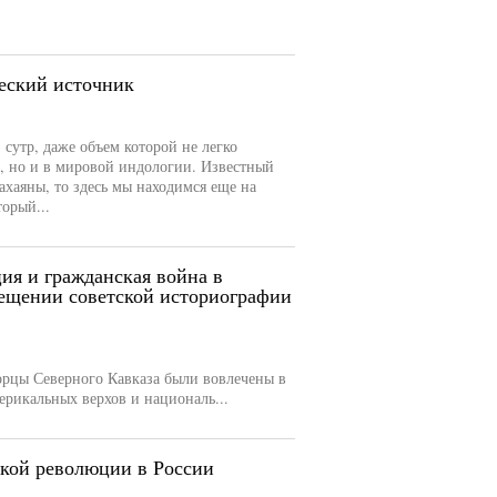
еский источник
 сутр, даже объем которой не легко
й, но и в мировой индологии. Известный
махаяны, то здесь мы находимся еще на
орый...
ия и гражданская война в
вещении советской историографии
рцы Северного Кавказа были вовлечены в
ерикальных верхов и националь...
ской революции в России