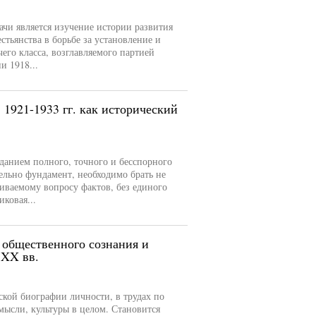
чи является изучение истории развития
стьянства в борьбе за установление и
его класса, возглавляемого партией
и 1918...
1921-1933 гг. как исторический
данием полного, точного и бесспорного
ельно фундамент, необходимо брать не
иваемому вопросу фактов, без единого
ковая...
 общественного сознания и
 XX вв.
кой биографии личности, в трудах по
мысли, культуры в целом. Становится