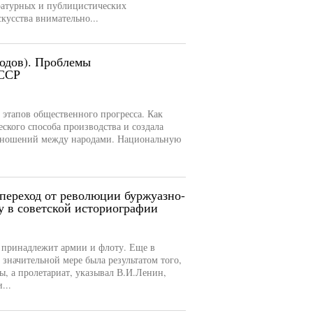
ратурных и публицистических
кусства внимательно...
годов). Проблемы
СССР
этапов общественного прогресса. Как
еского способа производства и создала
отношений между народами. Национальную
 переход от революции буржуазно-
у в советской историографии
и принадлежит армии и флоту. Еще в
 значительной мере была результатом того,
ы, а пролетариат, указывал В.И.Ленин,
...