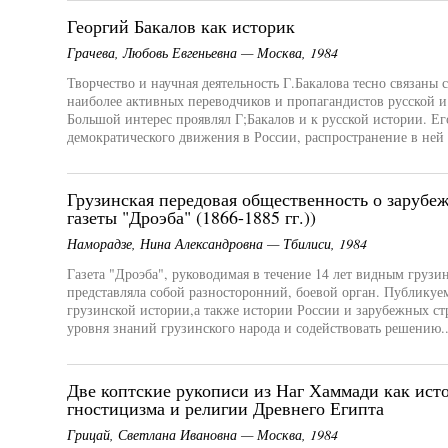
Георгий Бакалов как историк
Грачева, Любовь Евгеньевна — Москва, 1984
Творчество и научная деятельность Г.Бакалова тесно связаны
наиболее активных переводчиков и пропагандистов русской и
Большой интерес проявлял Г;Бакалов и к русской истории. Е
демократического движения в России, распространение в ней 
Грузинская передовая общественность о зарубе
газеты "Дроэба" (1866-1885 гг.))
Наморадзе, Нина Александровна — Тбилиси, 1984
Газета "Дроэба", руководимая в течение 14 лет видным груз
представляла собой разносторонний, боевой орган. Публикуе
грузинской истории,а также истории России и зарубежных с
уровня знаний грузинского народа и содействовать решению..
Две коптские рукописи из Наг Хаммади как ист
гностицизма и религии Древнего Египта
Грицай, Светлана Ивановна — Москва, 1984