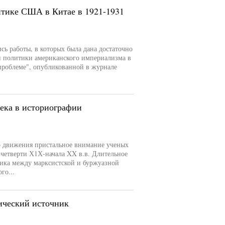
итике США в Китае в 1921-1931
сь работы, в которых была дана достаточно
 политики американского империализма в
 проблеме", опубликованной в журнале
ека в историографии
о движения пристальное внимание ученых
четверти Х1Х-начала XX в.в. Длительное
мика между марксистской и буржуазной
го...
рический источник