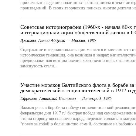
привычным введение подлинных частных писем в текст лите
произведений. В своих творческих поисках многие деятели ис
Советская историография (1960-х - начала 80-х 
интернационализации общественной жизни в 
Джамал, Ахмед Абдулла — Москва, 1985
Содержание интернационализации меняется в зависимости от 
историческая тенденция, она возникла в недрах капиталистич
предпосылки для возникновения качественно новых взаимо
замкнутость стали...
Участие моряков Балтийского флота в борьбе за
демократической к социалистической в 1917 год
Ефремов, Анатолий Иванович — Ленинград, 1985
Важная роль в борьбе за победу социалистической революци
февральские дни 1917 г.' быстрая победа над самодержавием в
что на сторону восставшего народа перешли солдаты и матрос
"повел за собой р большинство армий, состоящее из рабочих и