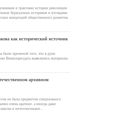
 учеников в трактовке истории революции
енных буржуазных историков и взглядами
тских концепций общественного развития,
кова как исторический источник
а были причиной того, что в руки
тиве Воешлориздата выявлялись материалы
течественном архивном
утов не была предметом специального
ычно очень краткие, а иногда даже
школы и интеллигенции...