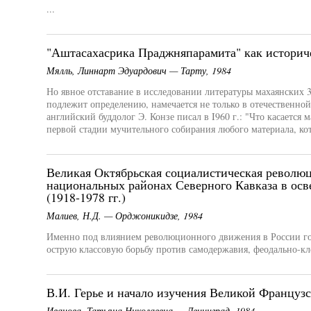
...
"Аштасахасрика Праджняпарамита" как историч
Мялль, Линнарт Эдуардович — Тарту, 1984
Но явное отставание в исследовании литературы махаянских 3
подлежит определению, намечается не только в отечественно
английский буддолог Э. Конзе писал в I960 г.: "Что касается 
первой стадии мучительного собирания любого материала, кот
Великая Октябрьская социалистическая революц
национальных районах Северного Кавказа в ос
(1918-1978 гг.)
Малиев, Н.Д. — Орджоникидзе, 1984
Именно под влиянием революционного движения в России го
острую классовую борьбу против самодержавия, феодально-кл
В.И. Герье и начало изучения Великой Француз
Иванова, Татьяна Николаевна — Ленинград, 1984