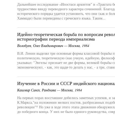
Дальнейшее исследование «Ипостаси архонтов" и «Трактата б
трудностями ввиду переводного характера сочинений. Благода
исторического порядка удается установить, что они (как и б
Хаммади) были переведены с греческого языка. Таким...
Идейно-теоретическая борьба по вопросам рево
историографии периода империализма
Волобуев, Олег Владимирович — Москва, 1984
В.И. Ленин выделял три основные формы классовой борьбы п
политическую, теоретическую (нао учную, идейную, философс
указывал: "Энгельс признает не две формы, великой борьбы 
экономическую), - как, это щадя-то делать у нас, - а три, ставя
Изучение в России и СССР индийского национал
Кашмир Сингх, Рандхава — Москва, 1984
На первых порах восставшие добились заметных успехов, и з
К.Маркса,"на положении мелких постов, разбросанных подоб
революции"^ Но уже в ходе этого этапа движения обнаружила
до победного конца. У них не было единого руководства, совр