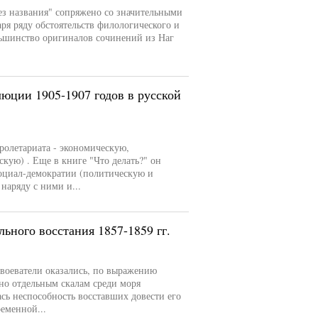
ез названия" сопряжено со значительными
ря ряду обстоятельств филологического и
ольшинство оригиналов сочинений из Наг
люции 1905-1907 годов в русской
ролетариата - экономическую,
кую) . Еще в книге "Что делать?" он
социал-демократии (политическую и
 наряду с ними и...
ьного восстания 1857-1859 гг.
авоеватели оказались, по выражению
но отдельным скалам среди моря
сь неспособность восставших довести его
еменной...