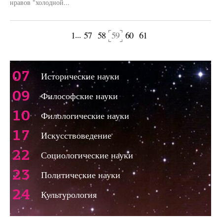
нравов "холодной...
...
1
57
58
59
60
61
щая страница
Следующая 
07
Исторические науки
09
Философские науки
10
Филологические науки
17
Искусствоведение
22
Социологические науки
23
Политические науки
24
Культурология