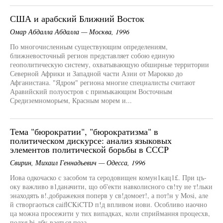
США и арабский Ближний Восток
Омар Абдалла Абдалла — Москва, 1996
По многочисленным существующим определениям,
ближневосточный регион представляет собою единую
геополитическую систему, охватывающую обширные территории
Северной Африки и Западной части Азии от Марокко до
Афганистана. "Ядром" региона многие специалисты считают
Аравийский полуостров с примыкающим Восточным
Средиземноморьем, Красным морем и...
Тема "бюрократии", "бюрократизма" в
политическом дискурсе: анализ языковых
элементов политической борьбы в СССР
Свирин, Михаил Геннадьевич — Одесса, 1996
Иова одкочаско с засобом та серодовищен комун1кац1£. При цъ-
оку важливо в1даначити, що об'екти навколисного св!ту ие т!льки
энаходять в!.дображекня поперв у св!домоет!, а пот!н у Mosi, але
й створгаоться caiflCKiCTD п!д впливом иови. Особливо иаочно
ца можна просежити у тих випадках, коли сприймання процесхв,
подхя bi-дбу-ваеться поза...