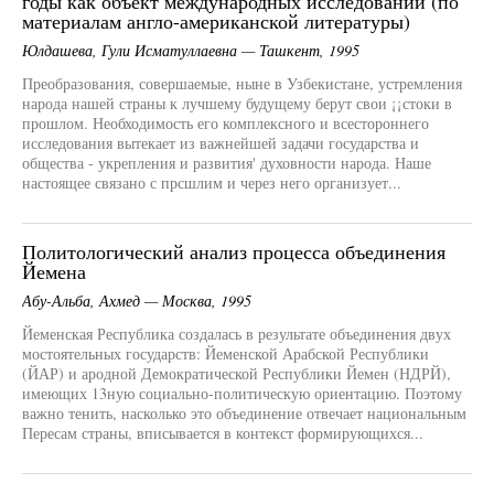
годы как объект международных исследований (по
материалам англо-американской литературы)
Юлдашева, Гули Исматуллаевна — Ташкент, 1995
Преобразования, совершаемые, ныне в Узбекистане, устремления
народа нашей страны к лучшему будущему берут свои ¡¡стоки в
прошлом. Необходимость его комплексного и всестороннего
исследования вытекает из важнейшей задачи государства и
общества - укрепления и развития' духовности народа. Наше
настоящее связано с прсшлим и через него организует...
Политологический анализ процесса объединения
Йемена
Абу-Альба, Ахмед — Москва, 1995
Йеменская Республика создалась в результате объединения двух
мостоятельных государств: Йеменской Арабской Республики
(ЙАР) и ародной Демократической Республики Йемен (НДРЙ),
имеющих 13ную социально-политическую ориентацию. Поэтому
важно тенить, насколько это объединение отвечает национальным
Пересам страны, вписывается в контекст формирующихся...