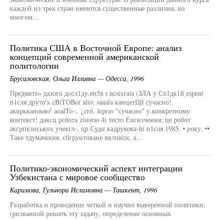
каждой из трех стран имеются существенные различия, во
многом...
Политика США в Восточной Европе: анализ
концепций современной американской
политологии
Брусиловская, Ольга Илливна — Одесса, 1996
Предмете» дазого досл1ду.ен5я s ncsixraia (ЗЛА у Сх1дк1й espení
п1сля друто'х cBiTOBoï alto: saaala канцетЦй сучасно!
аквркканоыю! aoalTo-;. ¿críi. lepras "сучасно" у.конкретному
контекст! даксц рсбота zisisras 4i тесто Еигнзчення: це робот
акгрпкзнськпх учекгл-, цр Судн кадрукова-hí п1сля 1985. • року. ••
Таке тдумачекня. сбгрунтоване ввлпвси, а...
Политико-экономический аспект интеграции
Узбекистана с мировое сообщество
Каримова, Гульнора Исламовна — Ташкент, 1996
Разработка и проведение четкой и научно выверенной политики,
(ризванной решать эту задачу, определение основных