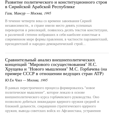
Развитие политического и конституционного строя
в Сирийской Арабской Республике
Гази, Мансур — Москва, 1995
В течение четверти века со времени завоевания Сирией
независимости,, в стране имели место девять успешных
переворотов и революций, появилось десять текстов конституции,
в различной степени вобравших в себя наиболее известные в
современном мире формы правления, в частности парламентский,
президентский и народно-демократический строй...
Сравнительный анализ внешнеполитических
концепций "Мирового сосуществования" Н.С.
Хрущева и "Нового мышления" М.С. Горбачева (на
примере СССР в отношении ведущих стран АТР)
Ю Ен Чхел — Москва, 1995
В рамках перестроечного процесса формировалось "новое
политическое мышление", которое лежало в основе
внешнеполитического курса горбачевского руководства. Оно
позволило добиться ликвидации ядерного оружия средней и
ближней дальности, сокращения стратегического ядерного
оружия, вывода советских войск из Афганистана, устранения