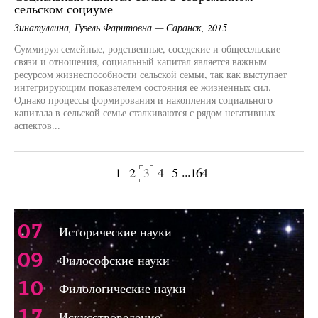
сельском социуме
Зинатуллина, Гузель Фаритовна — Саранск, 2015
Суммируя семейные, родственные, соседские и общесельские
связи и отношения, социальный капитал является важным
ресурсом жизнеспособности сельской семьи, так как выступает
интегрирующим показателем состояния ее жизненных сил.
Однако процессы формирования и накопления социального
капитала в сельской семье сталкиваются с рядом негативных
аспектов...
...
1
2
3
4
5
164
щая страница
Следующая 
07
Исторические науки
09
Философские науки
10
Филологические науки
17
Искусствоведение