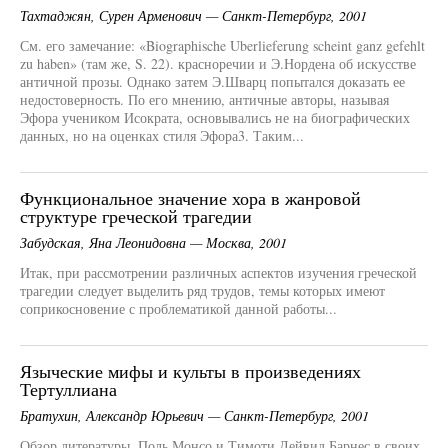
Тахтаджян, Сурен Арменович — Санкт-Петербург, 2001
См. его замечание: «Biographische Uberlieferung scheint ganz gefehlt
zu haben» (там же, S. 22). красноречии и Э.Нордена об искусстве
античной прозы. Однако затем Э.Шварц попытался доказать ее
недостоверность. По его мнению, античные авторы, называя
Эфора учеником Исократа, основывались не на биографических
данных, но на оценках стиля Эфора3. Таким...
Функциональное значение хора в жанровой
структуре греческой трагедии
Забудская, Яна Леонидовна — Москва, 2001
Итак, при рассмотрении различных аспектов изучения греческой
трагедии следует выделить ряд трудов, темы которых имеют
соприкосновение с проблематикой данной работы...
Языческие мифы и культы в произведениях
Тертуллиана
Братухин, Александр Юрьевич — Санкт-Петербург, 2001
Обзор литературы. Поль Монсо и Тимоти Дейвид Барнес в своих