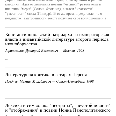
классики. Идея ограничения поэзии ^чвсшм5* реалнзуегш в
шяштиях "меры" (Солон, Феогнид), а затем "краткости",
"уместности" стиха (Пиндар). В то же время представление о
цедышстж, выетроешюсти текста получает свое воплощение и в...
Константинопольский патриархат и императорская
власть в византийской литературе второго периода
иконоборчества
Афиногенов, Дмитрий Евгеньевич — Москва, 1998
...
Литературная критика в сатирах Персия
Позднев, Михаил Михайлович — Санкт-Петербург, 1998
...
Лексика и символика "пестроты", "неустойчивости"
и "отображения" в поэзии Нонна Панополитанского