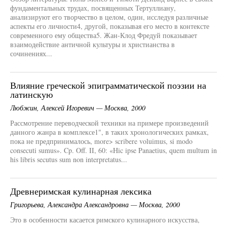
фундаментальных трудах, посвященных Тертуллиану,
анализируют его творчество в целом, один, исследуя различные
аспекты его личности4, другой, показывая его место в контексте
современного ему общества5. Жан-Клод Фредуй показывает
взаимодействие античной культуры и христианства в
сочинениях...
Влияние греческой эпиграмматической поэзии на
латинскую
Любжин, Алексей Игоревич — Москва, 2000
Рассмотрение переводческой техники на примере произведений
данного жанра в комплексе1", в таких хронологических рамках,
пока не предпринималось, more> scribere voluimus, si modo
consecuti sumus». Cp. Off. II, 60: «Hic ipse Panaetius, quem multum in
his libris secutus sum non interpretatus...
Древнеримская кулинарная лексика
Григорьева, Александра Александровна — Москва, 2000
Это в особенности касается римского кулинарного искусства,