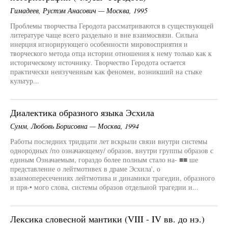
Гимадеев, Рустэм Анасович — Москва, 1995
Проблемы творчества Геродота рассматриваются в существующей
литературе чаще всего раздельно и вне взаимосвязи. Сильна
инерция игнорирующего особенности мировосприятия и
творческого метода отца истории отношения к нему только как к
историческому источнику. Творчество Геродота остается
практически неизученным как феномен, возникший на стыке
культур...
Диалектика образного языка Эсхила
Сумм, Любовь Борисовна — Москва, 1994
Работы последних тридцати лет вскрыли связи внутри системы
однородных /по означающему/ образов, внутри группы образов с
единым Означаемым, гораздо более полным стало на- ■■ ше
представление о лейтмотивех в драме Эсхила', о
взаимопересечениях лейтмотива и динамики трагедии, образного
и пря-• мого слова, системы образов отдельной трагедии и...
Лексика словесной мантики (VIII - IV вв. до нэ.)