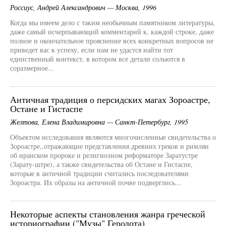
Россиус, Андрей Александрович — Москва, 1996
Когда мы имеем дело с таким необычным памятником литературы,
даже самый исчерпывающий комментарий к, каждой строке, даже
полное и окончательное прояснение всех конкретных вопросов не
приведет вас к успеху, если нам не удастся найти тот
единственный контекст, в котором все детали сольются в
соразмерное...
Античная традиция о персидских магах Зороастре,
Остане и Гистаспе
Желтова, Елена Владимировна — Санкт-Петербург, 1995
Объектом исследования являются многочисленные свидетельства о
Зороастре,,отражающие представления древних греков и римлян
об иранском пророке и религиозном реформаторе Заратустре
(Зарату-штре), а также свидетельства об Остане и Гистаспе,
которые в античной традиции считались последователями
Зороастра. Их образы на античной почве подверглись...
Некоторые аспекты становления жанра греческой
историографии ("Музы" Геродота)