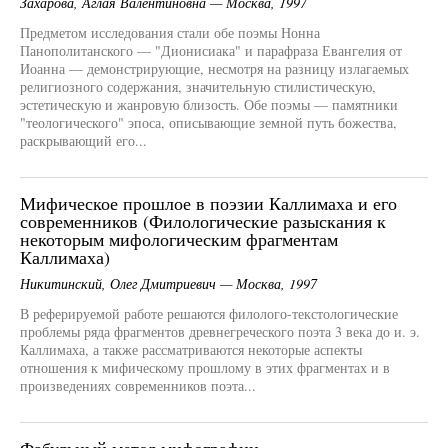
Захарова, Аглая Валентиновна — Москва, 1997
Предметом исследования стали обе поэмы Нонна
Панополитанского — "Дионисиака" и парафраза Евангелия от
Иоанна — демонстрирующие, несмотря на разницу излагаемых
религиозного содержания, значительную стилистическую,
эстетическую и жанровую близость. Обе поэмы — памятники
"теологического" эпоса, описывающие земной путь божества,
раскрывающий его...
Мифическое прошлое в поэзии Каллимаха и его
современников (Филологические разыскания к
некоторым мифологическим фрагментам
Каллимаха)
Никитинский, Олег Дмитриевич — Москва, 1997
В реферируемой работе решаются филолого-текстологические
проблемы ряда фрагментов древнегреческого поэта 3 века до и. э.
Каллимаха, а также рассматриваются некоторые аспекты
отношения к мифическому прошлому в этих фрагментах и в
произведениях современников поэта...