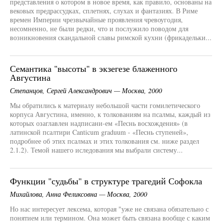
представления о котором в новое время, как правило, основаны на
вековых предрассудках, сплетнях, слухах и фантазиях. В Риме
времен Империи чрезвычайные проявления чревоугодия,
несомненно, не были редки, что и послужило поводом для
возникновения скандальной славы римской кухни (фрикадельки...
Семантика "высоты" в экзегезе блаженного
Августина
Степанцов, Сергей Александрович — Москва, 2000
Мы обратились к материалу небольшой части гомилетического
корпуса Августина, именно, к толкованиям на псалмы, каждый из
которых озаглавлен надписани-ем «Песнь восхождения» (в
латинской псалтири Canticum graduum - «Песнь ступеней»,
подробнее об этих псалмах и этих толкования см. ниже раздел
2.1.2). Темой нашего иследования мы выбрали систему...
Функции "судьбы" в структуре трагедий Софокла
Михайлова, Анна Феликсовна — Москва, 2000
Но нас интересует лексема, которая "уже не связана обязательно с
понятием или термином. Она может быть связана вообще с каким