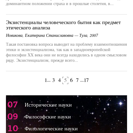
доминантном положении страха и в прошлые столетия, в...
Экзистенциалы человеческого бытия как предмет
этического анализа
Новикова, Екатерина Станиславовна — Тула, 2007
Такая постановка вопроса выводит на проблему взаимоотношения
этики и экзистенциализма, так как в западноевропейской
философии XX века они не всегда находились в одном смысловом
ряду. Экзистенциализм, прежде всего...
...
...
1
3
4
5
6
7
17
щая страница
Следующая 
07
Исторические науки
09
Философские науки
10
Филологические науки