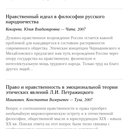
Нравственный идеал в философии русского
народничества
Кокарева, Юлия Владимировна — Чита, 2007
Духовно-нравственное возрождение России остается важной
проблемой для находящегося в состоянии растерянности
современного общества. Этические концепции Чернышевского и
Михайловского предлагают нам путь возрождения России через
опору государства на нравственную, физическую и
интеллектуальную мощь трудового народа. Только труд на благо
других людей...
Право и нравственность в эмоциональной теории
этических явлений Л.И. Петражицкого
Машкович, Константин Валерьевич — Тула, 2007
Вопрос о соотношения нравственности и права приобрел
необычайную мировоззренческую остроту и в отечественной
философии, общественной мысли и юриспруденции XIX - начала
XX вв. Поиски ответа на этот вопрос были тесно связаны с
необходимостью осознания национально-культурной