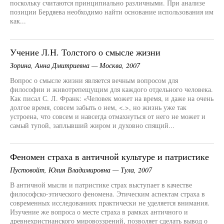
поскольку считаются принципиально различными. При анализе
позиции Бердяева необходимо найти основание использования им
как...
Учение Л.Н. Толстого о смысле жизни
Зорина, Анна Дмитриевна — Москва, 2007
Вопрос о смысле жизни является вечным вопросом для
философии и животрепещущим для каждого отдельного человека.
Как писал С. Л. Франк: «Человек может на время, и даже на очень
долгое время, совсем забыть о нем, <.>, но жизнь уже так
устроена, что совсем и навсегда отмахнуться от него не может и
самый тупой, заплывший жиром и духовно спящий...
Феномен страха в античной культуре и патристике
Пустовойт, Юлия Владимировна — Тула, 2007
В античной мысли и патристике страх выступает в качестве
философско-этического феномена. Этическим аспектам страха в
современных исследованиях практически не уделяется внимания.
Изучение же вопроса о месте страха в рамках античного и
древнехристианского мировоззрений, позволяет сделать вывод о