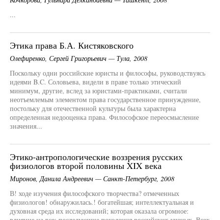
...
Этика права Б.А. Кистяковского
Олефиренко, Сергей Григорьевич — Тула, 2008
Поскольку одни российские юристы и философы, руководствуясь
идеями B.C. Соловьева, видели в праве только этический
минимум, другие, вслед за юристами-практиками, считали
неотъемлемым элементом права государственное принуждение,
постольку для отечественной культуры была характерна
определенная недооценка права. Философское переосмысление
значения...
Этико-антропологические воззрения русских
физиологов второй половины XIX века
Миронов, Данила Андреевич — Санкт-Петербург, 2008
В! ходе изучения философского творчества? отмеченных
физиологов! обнаружилась.! богатейшая; интеллектуальная и
духовная среда их исследований; которая оказала огромное:
влияние на все: последующие поколения российских ученых. Всех