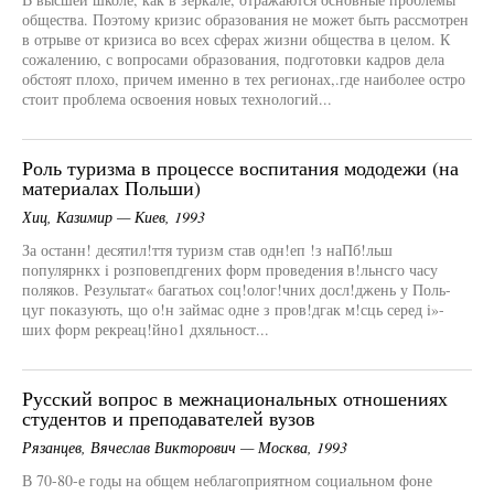
общества. Поэтому кризис образования не может быть рассмотрен
в отрыве от кризиса во всех сферах жизни общества в целом. К
сожалению, с вопросами образования, подготовки кадров дела
обстоят плохо, причем именно в тех регионах,.где наиболее остро
стоит проблема освоения новых технологий...
Роль туризма в процессе воспитания мододежи (на
материалах Польши)
Хиц, Казимир — Киев, 1993
За останн! десятил!ття туризм став одн!еп !з наПб!льш
популярнкх i розповепдгених форм проведения в!льнсго часу
поляков. Результат« багатьох соц!олог!чних досл!джень у Поль-
цуг показують, що о!н займас одне з пров!дгак м!сць серед i»-
ших форм рекреац!йно1 дхяльност...
Русский вопрос в межнациональных отношениях
студентов и преподавателей вузов
Рязанцев, Вячеслав Викторович — Москва, 1993
В 70-80-е годы на общем неблагоприятном социальном фоне