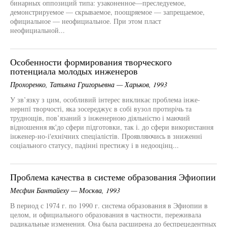
бинарных оппозиций типа: узаконенное—преследуемое,
демонстрируемое — скрываемое, поощряемое — запрещаемое,
официальное — неофициальное. При этом пласт
неофициальной...
Особенности формирования творческого
потенциала молодых инженеров
Прохоренко, Татьяна Григорьевна — Харьков, 1993
У зв’язку з цим, особливий інтерес викликає проблема інже-
нернпї творчості, яка зосереджує в собі вузол протирічь та
труднощів, пов’язаний з інженерною діяльністю і маючий
відношення як'до сфери підготовки, так і. до сфери використання
інженер-но-і'ехнічних спеціалістів. Проявляючись в зниженні
соціального статусу, падінні престижу і в недооцінц...
Проблема качества в системе образования Эфиопии
Месфин Бантайеху — Москва, 1993
В период с 1974 г. по 1990 г. система образования в Эфиопии в
целом, и официального образования в частности, переживала
радикальные изменения. Она была расширена до беспрецедентных