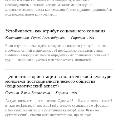
необходимость в аналитическом механизме для оценки
мифологического текста как смысловой конструкции, родившейся
под воздействием конкретных...
Устойчивость как атрибут социального сознания
Константинов, Сергей Александрович — Саратов, 1994
Если изучать новые идеи, которые появляются у людей. - тс это
проблема стилей мышления. . И необходимо разделять стшш
мышления народных масс и определенных специализированных
груш: - например, ученых или творческих личностей...
Ценностные ориентации в политическлой культуре
молодежи постсоциалистического общества
(социологический аспект)
Свершко, Елена Витальевна — Харьков, 1994
Актуалыпсть теми дослшження. Одним 13 найменш вивче-аспект!
в }киттед1ялыюст1 постсоц1ал1стичного сусшльства е сформаци
ц1нн|сних ор^ентацш у пол!тичшй культур!, пка '■заэнае»
суттевйхзмш' , стаючи антиавторитарною, що пе-зчае