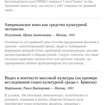
багптомаштшсть пол1ТИЧНо! творчост! I пол1Тичио1 по |ки.
Зрушення 'какого типу, ню несуть у соб1 сощально пе-эрюючий
заряд...
Американское кино как средство культурной
экспансии
Полуэхтова, Ирина Анатольевна — Москва, 1993
Основные на сегодняшний день способы продвижения фильмов к
зрителю - кинотеатральный прокат, видео и телевидение -
формируют мощный поток зарубежной кинопродукции, массово
распространяемой и общедоступной. Следует отметить, что такая
ситуация характерна прежде всего для крупных городов, где
одновременно активно функционируют все три канала...
Видео в контексте массовой культуры (на примере
исследования социо-культурной среды г. Брянска)
Мартынова, Раиса Викторовна — Москва, 1993
В усложях. з№.чительных эконошческих, политических и
духовных: изыанвжк в жизни, общества большую роль
приобретают сохио-кулыурнш дродеосы, связанные с