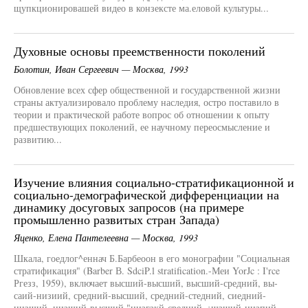
щупкционировашей видео в конзексте ма.еловой культуры...
Духовные основы преемственности поколений
Болотин, Иван Сергеевич — Москва, 1993
Обновление всех сфер общественной и государственной жизни
страны актуализировало проблему наследия, остро поставило в
теории и практической работе вопрос об отношении к опыту
предшествующих поколений, ее научному переосмысление и
развитию...
Изучение влияния социально-стратификационной и
социально-демографической дифференциации на
динамику досуговых запросов (на примере
промышленно развитых стран Запада)
Яценко, Елена Пантелеевна — Москва, 1993
Шкала, гоедлог^еннач Б.Барбеоон в его монографии "Социальная
стратификация" (Barber В. SdciP.l stratification.-Меи YorJc : I'rce
Ргезз, 1959), включает высший-высший, высший-средний, вы-
саий-низиий, средний-высший, средний-стедний, сиедний-
низший, низший-высший,"низгзкй-средний, ¡шзший-низпий